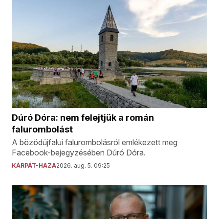
Dúró Dóra: nem felejtjük a román
falurombolást
A bözödújfalui falurombolásról emlékezett meg
Facebook-bejegyzésében Dúró Dóra.
KÁRPÁT-HAZA
2026. aug. 5. 09:25