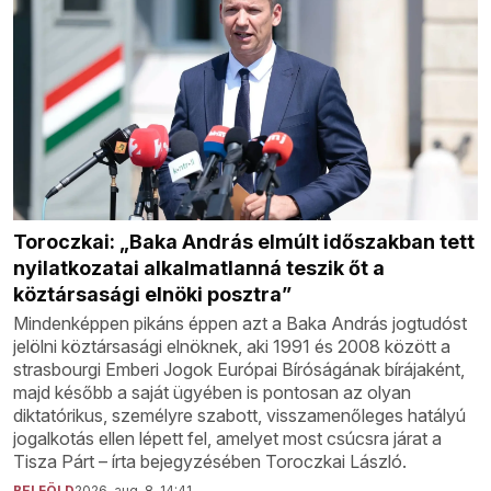
Toroczkai: „Baka András elmúlt időszakban tett
nyilatkozatai alkalmatlanná teszik őt a
köztársasági elnöki posztra”
Mindenképpen pikáns éppen azt a Baka András jogtudóst
jelölni köztársasági elnöknek, aki 1991 és 2008 között a
strasbourgi Emberi Jogok Európai Bíróságának bírájaként,
majd később a saját ügyében is pontosan az olyan
diktatórikus, személyre szabott, visszamenőleges hatályú
jogalkotás ellen lépett fel, amelyet most csúcsra járat a
Tisza Párt – írta bejegyzésében Toroczkai László.
BELFÖLD
2026. aug. 8. 14:41