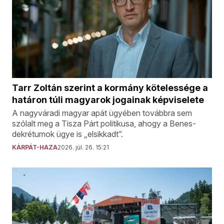
Tarr Zoltán szerint a kormány kötelessége a
határon túli magyarok jogainak képviselete
A nagyváradi magyar apát ügyében továbbra sem
szólalt meg a Tisza Párt politikusa, ahogy a Benes-
dekrétumok ügye is „elsikkadt”.
KÁRPÁT-HAZA
2026. júl. 26. 15:21