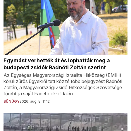
Egymást verhették át és lophatták meg a
budapesti zsidók Radnóti Zoltán szerint
Az Egységes Magyarországi Izraelita Hitközség (EMIH)
körüli zűrös ügyekről tett közzé több bejegyzést Radnóti
Zoltán, a Magyarországi Zsidó Hitközségek Szövetsége
főrabbija saját Facebook-oldalán.
BŰNÜGY
2026. aug. 8. 11:12