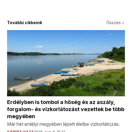
További cikkeink
Összes
Erdélyben is tombol a hőség és az aszály,
forgalom- és vízkorlátozást vezettek be több
megyében
Már hét erdélyi megyében lépett életbe vízkorlátozás.
KÁRPÁT-HAZA
2026. aug. 6. 15:41