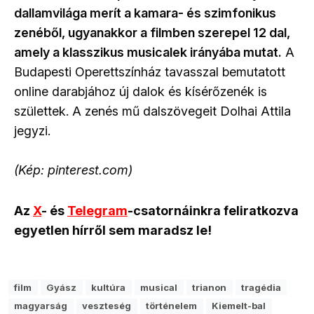
dallamvilága merít a kamara- és szimfonikus
zenéből, ugyanakkor a filmben szerepel 12 dal,
amely a klasszikus musicalek irányába mutat.
A
Budapesti Operettszínház tavasszal bemutatott
online darabjához új dalok és kísérőzenék is
születtek. A zenés mű dalszövegeit Dolhai Attila
jegyzi.
(Kép: pinterest.com)
Az
X
- és
Telegram
-csatornáinkra feliratkozva
egyetlen hírről sem maradsz le!
film
Gyász
kultúra
musical
trianon
tragédia
magyarság
veszteség
történelem
Kiemelt-bal