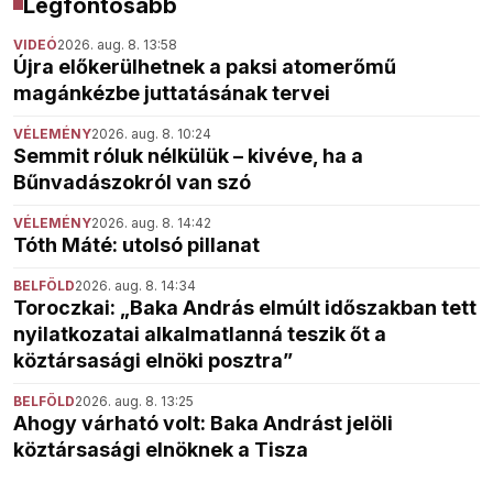
Legfontosabb
VIDEÓ
2026. aug. 8. 13:58
Újra előkerülhetnek a paksi atomerőmű
magánkézbe juttatásának tervei
VÉLEMÉNY
2026. aug. 8. 10:24
Semmit róluk nélkülük – kivéve, ha a
Bűnvadászokról van szó
VÉLEMÉNY
2026. aug. 8. 14:42
Tóth Máté: utolsó pillanat
BELFÖLD
2026. aug. 8. 14:34
Toroczkai: „Baka András elmúlt időszakban tett
nyilatkozatai alkalmatlanná teszik őt a
köztársasági elnöki posztra”
BELFÖLD
2026. aug. 8. 13:25
Ahogy várható volt: Baka Andrást jelöli
köztársasági elnöknek a Tisza