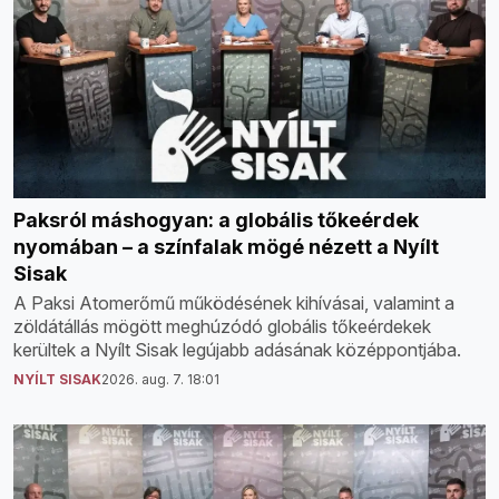
Paksról máshogyan: a globális tőkeérdek
nyomában – a színfalak mögé nézett a Nyílt
Sisak
A Paksi Atomerőmű működésének kihívásai, valamint a
zöldátállás mögött meghúzódó globális tőkeérdekek
kerültek a Nyílt Sisak legújabb adásának középpontjába.
NYÍLT SISAK
2026. aug. 7. 18:01