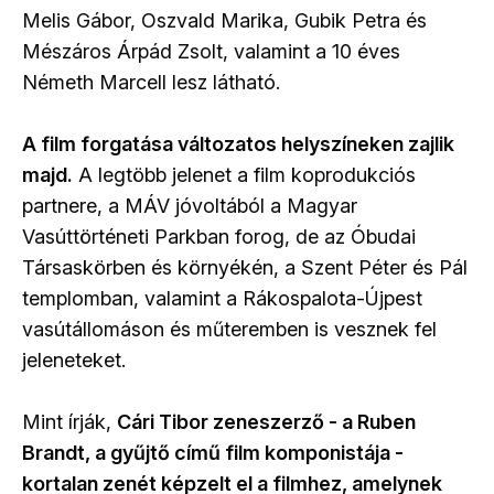
Melis Gábor, Oszvald Marika, Gubik Petra és
Mészáros Árpád Zsolt, valamint a 10 éves
Németh Marcell lesz látható.
A film forgatása változatos helyszíneken zajlik
majd.
A legtöbb jelenet a film koprodukciós
partnere, a MÁV jóvoltából a Magyar
Vasúttörténeti Parkban forog, de az Óbudai
Társaskörben és környékén, a Szent Péter és Pál
templomban, valamint a Rákospalota-Újpest
vasútállomáson és műteremben is vesznek fel
jeleneteket.
Mint írják,
Cári Tibor zeneszerző - a Ruben
Brandt, a gyűjtő című film komponistája -
kortalan zenét képzelt el a filmhez, amelynek