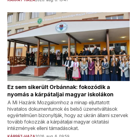
Ez sem sikerült Orbánnak: fokozódik a
nyomás a kárpátaljai magyar iskolákon
A Mi Hazánk Mozgalomhoz a minap eljuttatott
hivatalos dokumentumok és belső üzenetváltások
egyértelműen bizonyítják, hogy az ukrán állami szervek
tovább fokozzák a kárpátaljai magyar oktatási
intézmények elleni támadásokat.
KÁRPÁT-HAZA
2026. aug. 6. 09:59