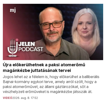
Újra előkerülhetnek a paksi atomerőmű
magánkézbe juttatásának tervei
Jogos lehet az a félelem is, hogy előkerülhet a balliberális
Bajnai-kormány egykori terve, amely arról szólt, hogy a
paksi atomerőművet, az állami gáztározókat, sőt a
vészhelyzeti erőműveket is magánkézbe játsszák át.
VIDEÓ
2026. aug. 8. 17:52