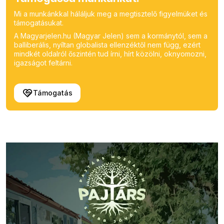
Mi a munkánkkal háláljuk meg a megtisztelő figyelmüket és
támogatásukat.
A Magyarjelen.hu (Magyar Jelen) sem a kormánytól, sem a
balliberális, nyíltan globalista ellenzéktől nem függ, ezért
mindkét oldalról őszintén tud írni, hírt közölni, oknyomozni,
igazságot feltárni.
Támogatás