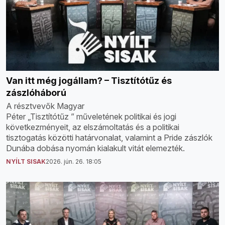
Van itt még jogállam? – Tisztítótűz és
zászlóháború
A résztvevők Magyar
Péter „Tisztítótűz ” műveletének politikai és jogi
következményeit, az elszámoltatás és a politikai
tisztogatás közötti határvonalat, valamint a Pride zászlók
Dunába dobása nyomán kialakult vitát elemezték.
NYÍLT SISAK
2026. jún. 26. 18:05