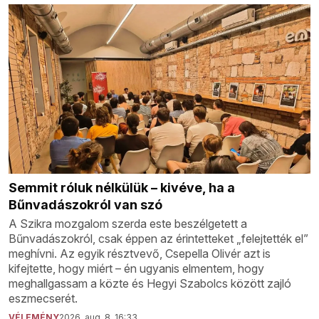
Semmit róluk nélkülük – kivéve, ha a
Bűnvadászokról van szó
A Szikra mozgalom szerda este beszélgetett a
Bűnvadászokról, csak éppen az érintetteket „felejtették el”
meghívni. Az egyik résztvevő, Csepella Olivér azt is
kifejtette, hogy miért – én ugyanis elmentem, hogy
meghallgassam a közte és Hegyi Szabolcs között zajló
eszmecserét.
VÉLEMÉNY
2026. aug. 8. 16:33