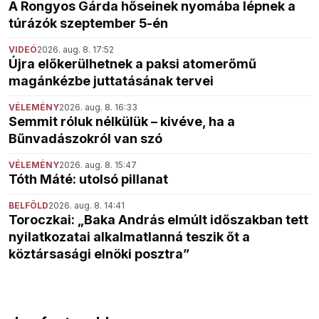
A Rongyos Gárda hőseinek nyomába lépnek a
túrázók szeptember 5-én
VIDEÓ
2026. aug. 8. 17:52
Újra előkerülhetnek a paksi atomerőmű
magánkézbe juttatásának tervei
VÉLEMÉNY
2026. aug. 8. 16:33
Semmit róluk nélkülük – kivéve, ha a
Bűnvadászokról van szó
VÉLEMÉNY
2026. aug. 8. 15:47
Tóth Máté: utolsó pillanat
BELFÖLD
2026. aug. 8. 14:41
Toroczkai: „Baka András elmúlt időszakban tett
nyilatkozatai alkalmatlanná teszik őt a
köztársasági elnöki posztra”