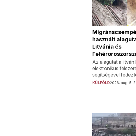
Migránscsempé
használt alaguta
Litvánia és
Fehéroroszorsz
Az alagutat a litvá
elektronikus felszer
segítségével fedezté
KÜLFÖLD
2026. aug. 5. 2