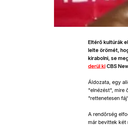
Eltérő kultúrák 
lelte örömét, ho
kirabolni, se me
derül ki
CBS New
Áldozata, egy ali
"elnézést", mire 
"rettenetesen fáj"
A rendőrség elfo
már bevittek két