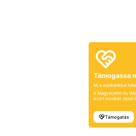
Támogassa m
Mi a munkánkkal hálá
A Magyarjelen.hu (Mag
ezért mindkét oldalról
Támogatás