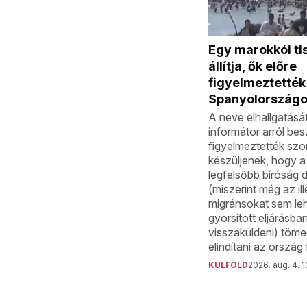
Egy marokkói ti
állítja, ők előre
figyelmeztették
Spanyolországo
A neve elhallgatásá
informátor arról besz
figyelmeztették sz
készüljenek, hogy a
legfelsőbb bíróság 
(miszerint még az ill
migránsokat sem le
gyorsított eljárásba
visszaküldeni) töme
elindítani az ország 
KÜLFÖLD
2026. aug. 4. 