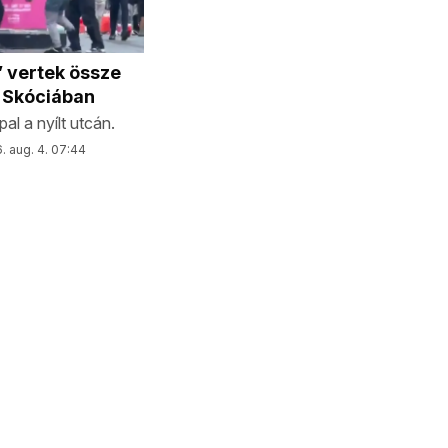
” vertek össze
t Skóciában
al a nyílt utcán.
. aug. 4. 07:44