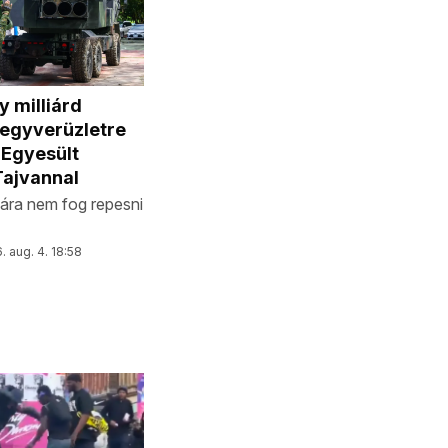
 milliárd
fegyverüzletre
 Egyesült
Tajvannal
ára nem fog repesni
. aug. 4. 18:58