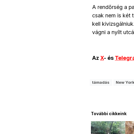
A rendőrség a pa
csak nem is két 
kell kivizsgálniu
vágni a nyílt utcá
Az
X
- és
Teleg
támadás
New Yor
További cikkeink