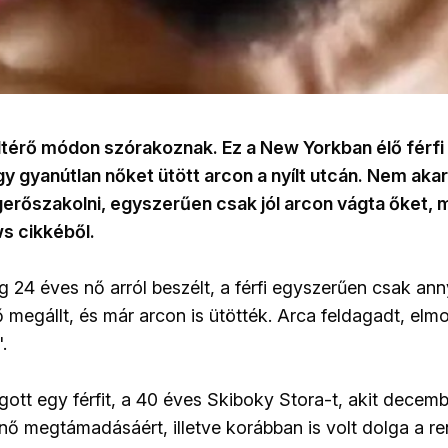
eltérő módon szórakoznak. Ez a New Yorkban élő férfi
gy gyanútlan nőket ütött arcon a nyílt utcán. Nem aka
gerőszakolni, egyszerűen csak jól arcon vágta őket, m
s cikkéből.
g 24 éves nő arról beszélt, a férfi egyszerűen csak ann
ő megállt, és már arcon is ütötték. Arca feldagadt, elm
.
gott egy férfit, a 40 éves Skiboky Stora-t, akit decem
 nő megtámadásáért, illetve korábban is volt dolga a r