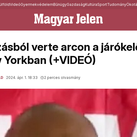
ülföld
Videó
Gyermekvédelem
Bűnügy
Gazdaság
Kultúra
Sport
Tudomány
Ökotá
ásból verte arcon a járóke
w Yorkban (+VIDEÓ)
LD
2024. ápr. 1. 18:33
2 perces olvasmány