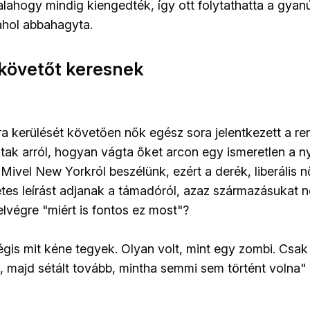
alahogy mindig kiengedték, így ott folytathatta a gyanú
hol abbahagyta.
követőt keresnek
ra kerülését követően nők egész sora jelentkezett a re
tak arról, hogyan vágta őket arcon egy ismeretlen a ny
 Mivel New Yorkról beszélünk, ezért a derék, liberális
letes leírást adjanak a támadóról, azaz származásukat 
 elvégre "miért is fontos ez most"?
is mit kéne tegyek. Olyan volt, mint egy zombi. Csak 
t, majd sétált tovább, mintha semmi sem történt volna"