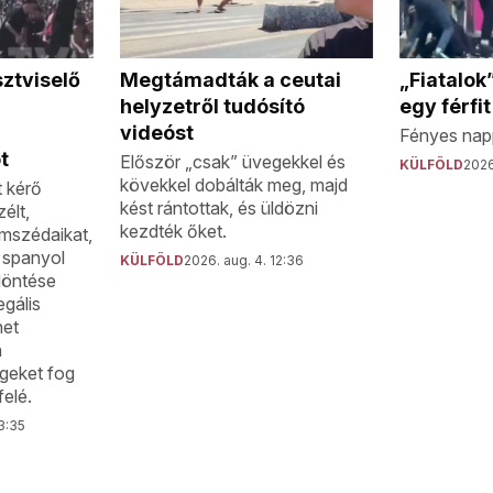
Megtámadták a ceutai
sztviselő
„Fiatalok
helyzetről tudósító
egy férfi
videóst
Fényes napp
t
Először „csak” üvegekkel és
KÜLFÖLD
2026
kövekkel dobálták meg, majd
t kérő
kést rántottak, és üldözni
élt,
kezdték őket.
omszédaikat,
 spanyol
KÜLFÖLD
2026. aug. 4. 12:36
döntése
egális
het
n
geket fog
felé.
13:35