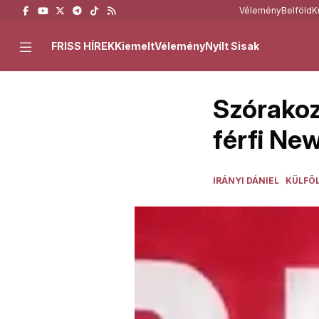
Vélemény
Belföld
K
FRISS HÍREK
Kiemelt
Vélemény
Nyílt Sisak
Szórakoz
férfi Ne
IRÁNYI DÁNIEL
KÜLFÖ