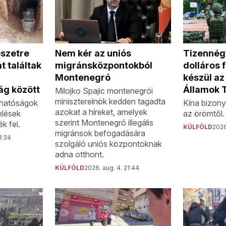
Nem kér az uniós
szetre
Tizennégy
migránsközpontokból
t találtak
dolláros 
Montenegró
készül az
ág között
Államok 
Milojko Spajic montenegrói
miniszterelnök kedden tagadta
n hatóságok
Kína bizony
azokat a híreket, amelyek
elések
az örömtől.
szerint Montenegró illegális
k fel.
KÜLFÖLD
2026
migránsok befogadására
1:34
szolgáló uniós központoknak
adna otthont.
KÜLFÖLD
2026. aug. 4. 21:44