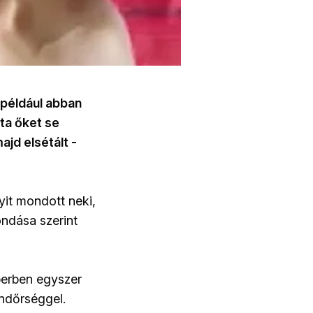
 például abban
rta őket se
ajd elsétált -
yit mondott neki,
ondása szerint
berben egyszer
endőrséggel.