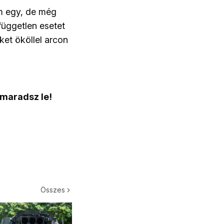
em egy, de még
független esetet
ket ököllel arcon
 maradsz le!
Összes