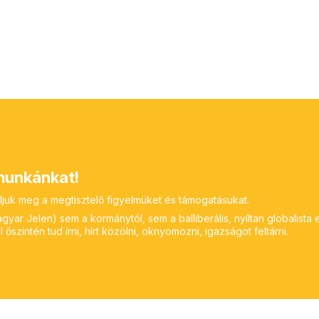
unkánkat!
ljuk meg a megtisztelő figyelmüket és támogatásukat.
yar Jelen) sem a kormánytól, sem a balliberális, nyíltan globalista 
 őszintén tud írni, hírt közölni, oknyomozni, igazságot feltárni.