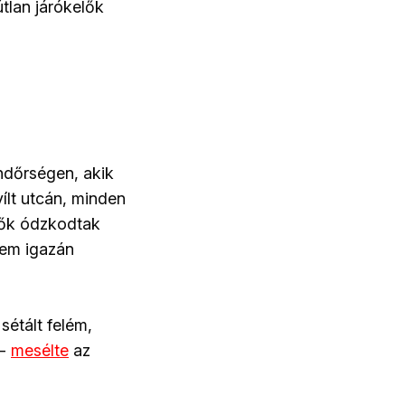
tlan járókelők
ndőrségen, akik
ílt utcán, minden
 nők ódzkodtak
nem igazán
sétált felém,
 -
mesélte
az