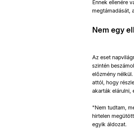
Ennek ellenére v
megtámadását, a
Nem egy el
Az eset napvilág
szintén beszámol
előzmény nélkül.
attól, hogy rész
akarták elárulni,
"Nem tudtam, még
hirtelen megütöt
egyik áldozat.