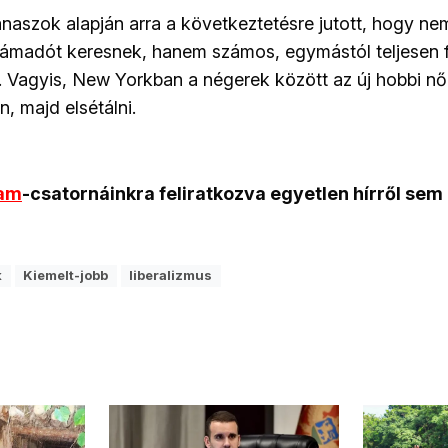
naszok alapján arra a következtetésre jutott, hogy n
támadót keresnek, hanem számos, egymástól teljesen 
k. Vagyis, New Yorkban a négerek között az új hobbi nő
n, majd elsétálni.
ram
-csatornáinkra feliratkozva egyetlen hírről sem
k
Kiemelt-jobb
liberalizmus