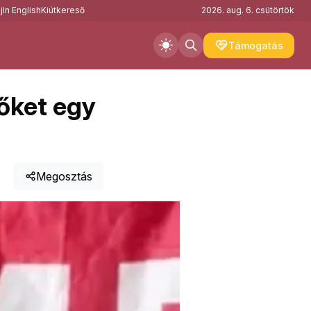
j
In English
Kiútkereső
2026. aug. 6. csütörtök
Támogatás
lőket egy
Megosztás