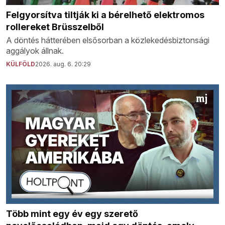
Felgyorsítva tiltják ki a bérelhető elektromos
rollereket Brüsszelből
A döntés hátterében elsősorban a közlekedésbiztonsági
aggályok állnak.
KÜLFÖLD
2026. aug. 6. 20:29
Több mint egy év egy szerető