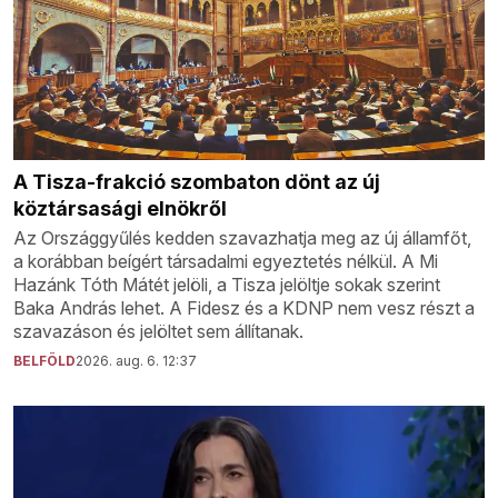
A Tisza-frakció szombaton dönt az új
köztársasági elnökről
Az Országgyűlés kedden szavazhatja meg az új államfőt,
a korábban beígért társadalmi egyeztetés nélkül. A Mi
Hazánk Tóth Mátét jelöli, a Tisza jelöltje sokak szerint
Baka András lehet. A Fidesz és a KDNP nem vesz részt a
szavazáson és jelöltet sem állítanak.
BELFÖLD
2026. aug. 6. 12:37