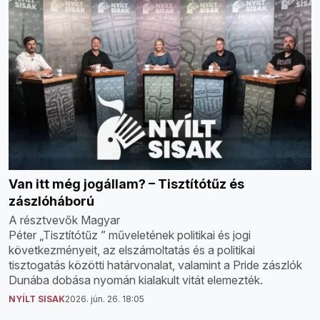
Van itt még jogállam? – Tisztítótűz és
zászlóháború
A résztvevők Magyar
Péter „Tisztítótűz ” műveletének politikai és jogi
következményeit, az elszámoltatás és a politikai
tisztogatás közötti határvonalat, valamint a Pride zászlók
Dunába dobása nyomán kialakult vitát elemezték.
NYÍLT SISAK
2026. jún. 26. 18:05