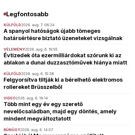
Legfontosabb
KÜLFÖLD
2026. aug. 7. 06:24
A spanyol hatóságok újabb tömeges
határsértésre biztató üzeneteket vizsgálnak
VÉLEMÉNY
2026. aug. 6. 16:55
Évtizedek óta ezermilliárdokat szórunk ki az
ablakon a dunai duzzasztóművek hiánya miatt
KÜLFÖLD
2026. aug. 6. 15:38
Felgyorsítva tiltják ki a bérelhető elektromos
rollereket Brüsszelből
VIDEÓ
2026. aug. 6. 19:14
Több mint egy év egy szerető
nevelőcsaládban, majd egy döntés, amely
mindent megváltoztatott
BŰNÜGY
2026. aug. 6. 14:07