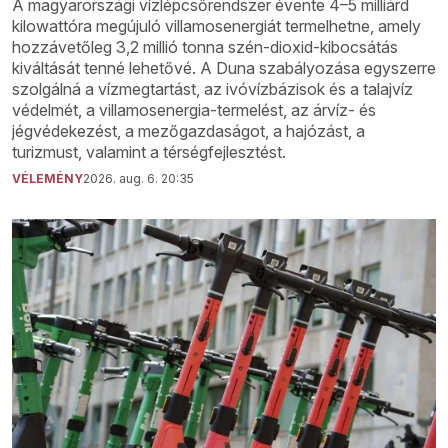
A magyarországi vízlépcsőrendszer évente 4–5 milliárd
kilowattóra megújuló villamosenergiát termelhetne, amely
hozzávetőleg 3,2 millió tonna szén-dioxid-kibocsátás
kiváltását tenné lehetővé. A Duna szabályozása egyszerre
szolgálná a vízmegtartást, az ivóvízbázisok és a talajvíz
védelmét, a villamosenergia-termelést, az árvíz- és
jégvédekezést, a mezőgazdaságot, a hajózást, a
turizmust, valamint a térségfejlesztést.
VÉLEMÉNY
2026. aug. 6. 20:35