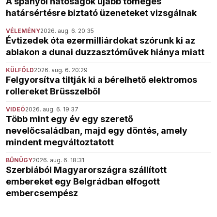
A spanyol hatóságok újabb tömeges
határsértésre biztató üzeneteket vizsgálnak
VÉLEMÉNY
2026. aug. 6. 20:35
Évtizedek óta ezermilliárdokat szórunk ki az
ablakon a dunai duzzasztóművek hiánya miatt
KÜLFÖLD
2026. aug. 6. 20:29
Felgyorsítva tiltják ki a bérelhető elektromos
rollereket Brüsszelből
VIDEÓ
2026. aug. 6. 19:37
Több mint egy év egy szerető
nevelőcsaládban, majd egy döntés, amely
mindent megváltoztatott
BŰNÜGY
2026. aug. 6. 18:31
Szerbiából Magyarországra szállított
embereket egy Belgrádban elfogott
embercsempész