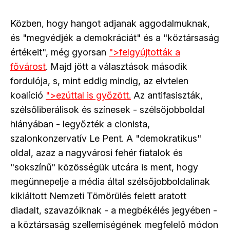
Közben, hogy hangot adjanak aggodalmuknak,
és "megvédjék a demokráciát" és a "köztársaság
értékeit", még gyorsan
">felgyújtották a
fővárost
. Majd jött a választások második
fordulója, s, mint eddig mindig, az elvtelen
koalíció
">ezúttal is győzött.
Az antifasiszták,
szélsőliberálisok és színesek - szélsőjobboldal
hiányában - legyőzték a cionista,
szalonkonzervatív Le Pent. A "demokratikus"
oldal, azaz a nagyvárosi fehér fiatalok és
"sokszínű" közösségük utcára is ment, hogy
megünnepelje a média által szélsőjobboldalinak
kikiáltott Nemzeti Tömörülés felett aratott
diadalt, szavazóiknak - a megbékélés jegyében -
a köztársaság szellemiségének megfelelő módon