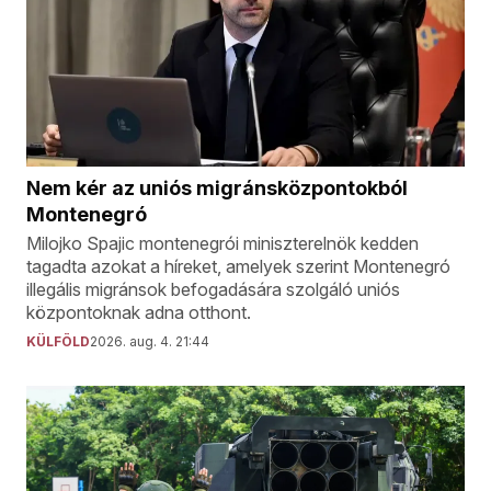
Nem kér az uniós migránsközpontokból
Montenegró
Milojko Spajic montenegrói miniszterelnök kedden
tagadta azokat a híreket, amelyek szerint Montenegró
illegális migránsok befogadására szolgáló uniós
központoknak adna otthont.
KÜLFÖLD
2026. aug. 4. 21:44