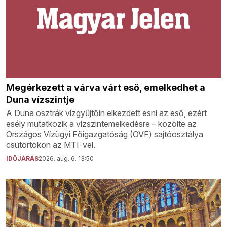
Megérkezett a várva várt eső, emelkedhet a
Duna vízszintje
A Duna osztrák vízgyűjtőin elkezdett esni az eső, ezért
esély mutatkozik a vízszintemelkedésre – közölte az
Országos Vízügyi Főigazgatóság (OVF) sajtóosztálya
csütörtökön az MTI-vel.
IDŐJÁRÁS
2026. aug. 6. 13:50