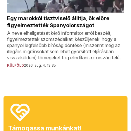
Egy marokkói tisztviselő állítja, ők előre
figyelmeztették Spanyolországot
A neve elhallgatását kérő informátor arról beszélt,
figyelmeztették szomszédaikat, készüljenek, hogy a
spanyol legfelsőbb bíróság döntése (miszerint még az
illegális migránsokat sem lehet gyorsított eljárásban
visszaküldeni) tömegeket fog elindítani az ország felé.
KÜLFÖLD
2026. aug. 4. 13:35
Támogassa munkánkat!