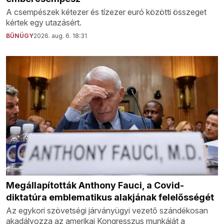
A csempészek kétezer és tízezer euró közötti összeget
kértek egy utazásért.
BŰNÜGY
2026. aug. 6. 18:31
Megállapították Anthony Fauci, a Covid-
diktatúra emblematikus alakjának felelősségét
Az egykori szövetségi járványügyi vezető szándékosan
akadályozza az amerikai Kongresszus munkáját a