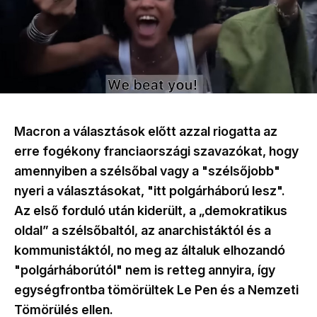
Macron a választások előtt azzal riogatta az
erre fogékony franciaországi szavazókat, hogy
amennyiben a szélsőbal vagy a "szélsőjobb"
nyeri a választásokat, "itt polgárháború lesz".
Az első forduló után kiderült, a „demokratikus
oldal” a szélsőbaltól, az anarchistáktól és a
kommunistáktól, no meg az általuk elhozandó
"polgárháborútól" nem is retteg annyira, így
egységfrontba tömörültek Le Pen és a Nemzeti
Tömörülés ellen.