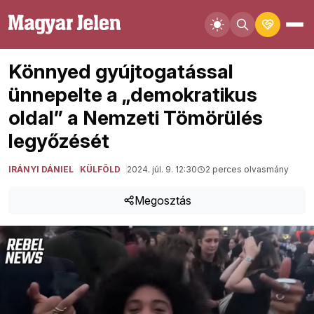
Könnyed gyújtogatással
ünnepelte a „demokratikus
oldal” a Nemzeti Tömörülés
legyőzését
IRÁNYI DÁNIEL
KÜLFÖLD
2024. júl. 9. 12:30
2 perces olvasmány
Megosztás