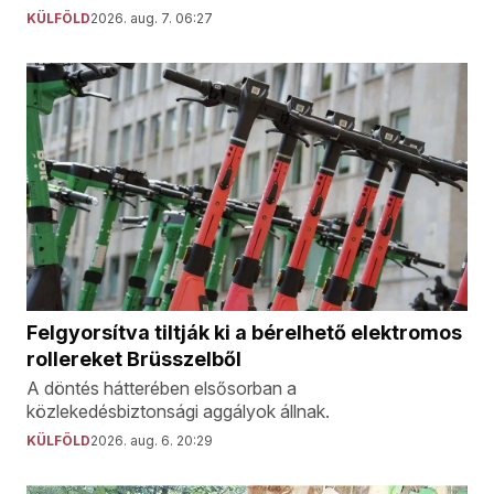
KÜLFÖLD
2026. aug. 7. 06:27
Felgyorsítva tiltják ki a bérelhető elektromos
rollereket Brüsszelből
A döntés hátterében elsősorban a
közlekedésbiztonsági aggályok állnak.
KÜLFÖLD
2026. aug. 6. 20:29