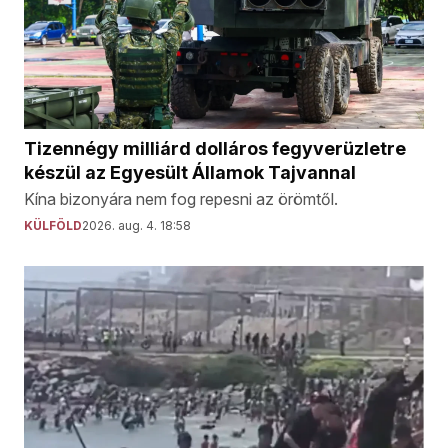
Tizennégy milliárd dolláros fegyverüzletre
készül az Egyesült Államok Tajvannal
Kína bizonyára nem fog repesni az örömtől.
KÜLFÖLD
2026. aug. 4. 18:58