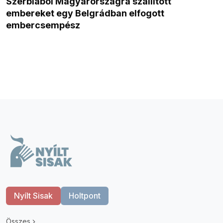
Szerbiából Magyarországra szállított
embereket egy Belgrádban elfogott
embercsempész
Nyílt Sisak
Holtpont
Összes