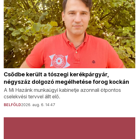
Csődbe került a tószegi kerékpárgyár,
négyszáz dolgozó megélhetése forog kockán
A Mi Hazánk munkaügyi kabinetje azonnali ötpontos
cselekvési tervvel állt elő.
BELFÖLD
2026. aug. 6. 14:47