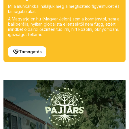
Mi a munkánkkal háláljuk meg a megtisztelő figyelmüket és
támogatásukat.
A Magyarjelen.hu (Magyar Jelen) sem a kormánytól, sem a
balliberális, nyíltan globalista ellenzéktől nem függ, ezért
mindkét oldalról őszintén tud írni, hírt közölni, oknyomozni,
igazságot feltárni.
Támogatás