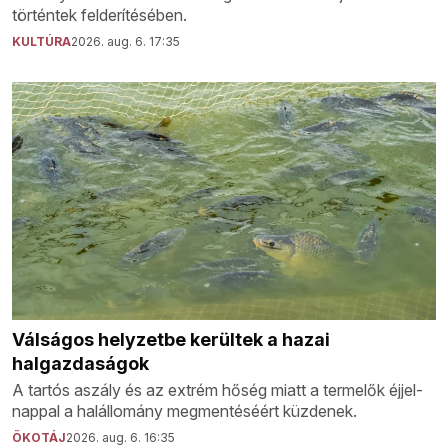
történtek felderítésében.
KULTÚRA
2026. aug. 6. 17:35
Válságos helyzetbe kerültek a hazai
halgazdaságok
A tartós aszály és az extrém hőség miatt a termelők éjjel-
nappal a halállomány megmentéséért küzdenek.
ÖKOTÁJ
2026. aug. 6. 16:35