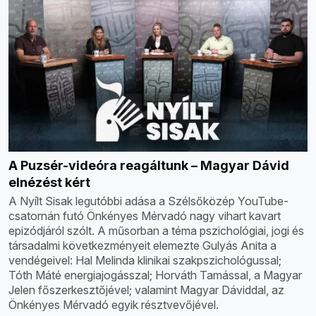
A Puzsér-videóra reagáltunk – Magyar Dávid
elnézést kért
A Nyílt Sisak legutóbbi adása a Szélsőközép YouTube-
csatornán futó Önkényes Mérvadó nagy vihart kavart
epizódjáról szólt. A műsorban a téma pszichológiai, jogi és
társadalmi következményeit elemezte Gulyás Anita a
vendégeivel: Hal Melinda klinikai szakpszichológussal;
Tóth Máté energiajogásszal; Horváth Tamással, a Magyar
Jelen főszerkesztőjével; valamint Magyar Dáviddal, az
Önkényes Mérvadó egyik résztvevőjével.