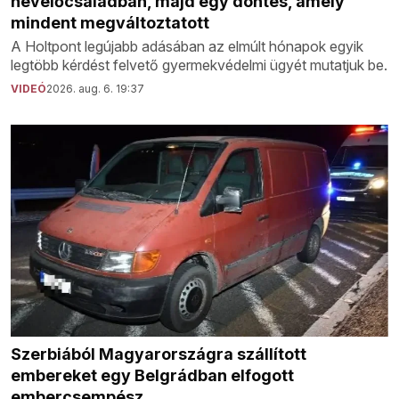
nevelőcsaládban, majd egy döntés, amely
mindent megváltoztatott
A Holtpont legújabb adásában az elmúlt hónapok egyik
legtöbb kérdést felvető gyermekvédelmi ügyét mutatjuk be.
VIDEÓ
2026. aug. 6. 19:37
Szerbiából Magyarországra szállított
embereket egy Belgrádban elfogott
embercsempész