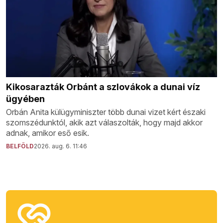
Kikosarazták Orbánt a szlovákok a dunai víz
ügyében
Orbán Anita külügyminiszter több dunai vizet kért északi
szomszédunktól, akik azt válaszolták, hogy majd akkor
adnak, amikor eső esik.
BELFÖLD
2026. aug. 6. 11:46