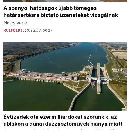
A spanyol hatóságok újabb tömeges
határsértésre biztató üzeneteket vizsgálnak
Nincs vége.
KÜLFÖLD
2026. aug. 7. 06:27
Évtizedek óta ezermilliárdokat szórunk ki az
ablakon a dunai duzzasztóművek hiánya miatt