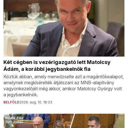
Két cégben is vezérigazgató lett Matolcsy
Ádám, a korábbi jegybankelnök fia
Köztük abban, amely menedzselte azt a magántőkealapot,
amelynek megkísérelték átjátszani az MNB-alapítvány
vagyonkezelőjét még akkor, amikor Matolcsy György volt
a jegybankelnök.
BELFÖLD
2026. aug. 10. 18:33