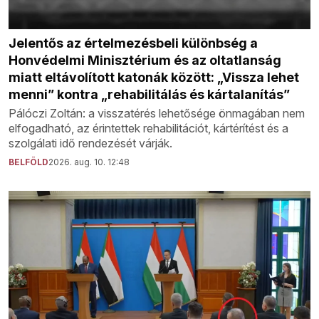
Jelentős az értelmezésbeli különbség a
Honvédelmi Minisztérium és az oltatlanság
miatt eltávolított katonák között: „Vissza lehet
menni” kontra „rehabilitálás és kártalanítás”
Pálóczi Zoltán: a visszatérés lehetősége önmagában nem
elfogadható, az érintettek rehabilitációt, kártérítést és a
szolgálati idő rendezését várják.
BELFÖLD
2026. aug. 10. 12:48