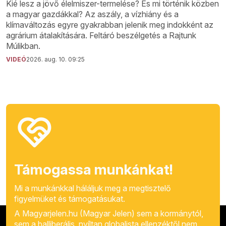
Kié lesz a jövő élelmiszer-termelése? És mi történik közben
a magyar gazdákkal? Az aszály, a vízhiány és a
klímaváltozás egyre gyakrabban jelenik meg indokként az
agrárium átalakítására. Feltáró beszélgetés a Rajtunk
Múlikban.
VIDEÓ
2026. aug. 10. 09:25
Támogassa munkánkat!
Mi a munkánkkal háláljuk meg a megtisztelő
figyelmüket és támogatásukat.
A Magyarjelen.hu (Magyar Jelen) sem a kormánytól,
sem a balliberális, nyíltan globalista ellenzéktől nem