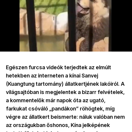
Egészen furcsa videók terjedtek az elmúlt
hetekben az interneten a kínai Sanvej
(Kuangtung tartomány) állatkertjének lakóiról. A
világsajtóban is megjelentek a bizarr felvételek,
a kommentelők már napok óta az ugató,
farkukat csóváló „pandákon” röhögtek, míg
végre az állatkert beismerte: náluk valóban nem
az országukban őshonos, Kína jelképének