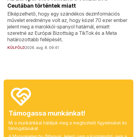
Ceutában történtek miatt
Elképzelhető, hogy egy szándékos dezinformációs
művelet eredménye volt az, hogy közel 70 ezer ember
jelent meg a marokkói-spanyol határnál, emiatt
szeretné az Európai Bizottság a TikTok és a Meta
határozottabb fellépését.
KÜLFÖLD
2026. aug. 8. 09:41
Támogassa munkánkat!
Mi a munkánkkal háláljuk meg a megtisztelő figyelmüket és
támogatásukat.
A Magyarjelen.hu (Magyar Jelen) sem a kormánytól, sem a