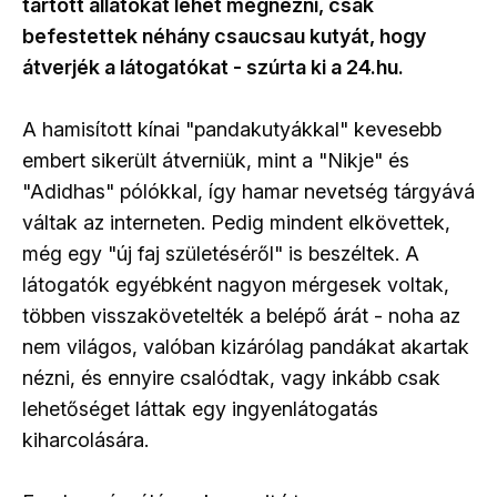
tartott állatokat lehet megnézni, csak
befestettek néhány csaucsau kutyát, hogy
átverjék a látogatókat - szúrta ki a 24.hu.
A hamisított kínai "pandakutyákkal" kevesebb
embert sikerült átverniük, mint a "Nikje" és
"Adidhas" pólókkal, így hamar nevetség tárgyává
váltak az interneten. Pedig mindent elkövettek,
még egy "új faj születéséről" is beszéltek. A
látogatók egyébként nagyon mérgesek voltak,
többen visszakövetelték a belépő árát - noha az
nem világos, valóban kizárólag pandákat akartak
nézni, és ennyire csalódtak, vagy inkább csak
lehetőséget láttak egy ingyenlátogatás
kiharcolására.