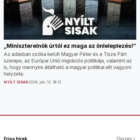
„Miniszterelnök úrtól ez maga az önleleplezés!”
Az adásban szóba került Magyar Péter és a Tisza Párt
szerepe, az Európai Unió migrációs politikája, valamint az
is, hogy mennyire átlátható a magyar politikai elit vagyoni
helyzete.
NYÍLT SISAK
2026. jún. 12. 18:12
Friss hírek
Összes