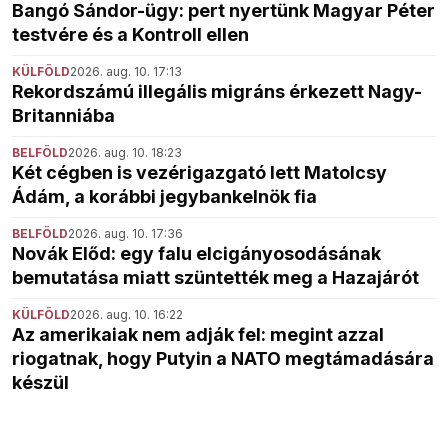
Bangó Sándor-ügy: pert nyertünk Magyar Péter
testvére és a Kontroll ellen
KÜLFÖLD
2026. aug. 10. 17:13
Rekordszámú illegális migráns érkezett Nagy-
Britanniába
BELFÖLD
2026. aug. 10. 18:23
Két cégben is vezérigazgató lett Matolcsy
Ádám, a korábbi jegybankelnök fia
BELFÖLD
2026. aug. 10. 17:36
Novák Előd: egy falu elcigányosodásának
bemutatása miatt szüntették meg a Hazajárót
KÜLFÖLD
2026. aug. 10. 16:22
Az amerikaiak nem adják fel: megint azzal
riogatnak, hogy Putyin a NATO megtámadására
készül