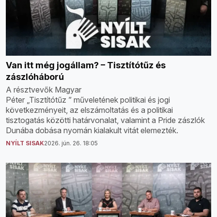
Van itt még jogállam? – Tisztítótűz és
zászlóháború
A résztvevők Magyar
Péter „Tisztítótűz ” műveletének politikai és jogi
következményeit, az elszámoltatás és a politikai
tisztogatás közötti határvonalat, valamint a Pride zászlók
Dunába dobása nyomán kialakult vitát elemezték.
NYÍLT SISAK
2026. jún. 26. 18:05