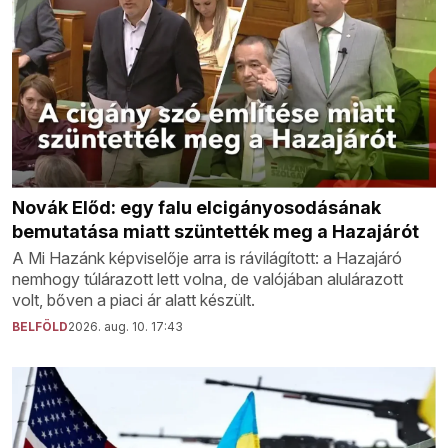
Novák Előd: egy falu elcigányosodásának
bemutatása miatt szüntették meg a Hazajárót
A Mi Hazánk képviselője arra is rávilágított: a Hazajáró
nemhogy túlárazott lett volna, de valójában alulárazott
volt, bőven a piaci ár alatt készült.
BELFÖLD
2026. aug. 10. 17:43