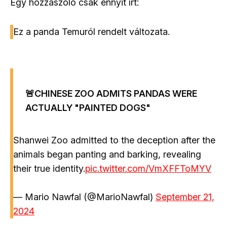
Egy hozzászóló csak ennyit írt:
Ez a panda Temuról rendelt változata.
🚨CHINESE ZOO ADMITS PANDAS WERE
ACTUALLY "PAINTED DOGS"
Shanwei Zoo admitted to the deception after the
animals began panting and barking, revealing
their true identity.
pic.twitter.com/VmXFFToMYV
— Mario Nawfal (@MarioNawfal)
September 21,
2024