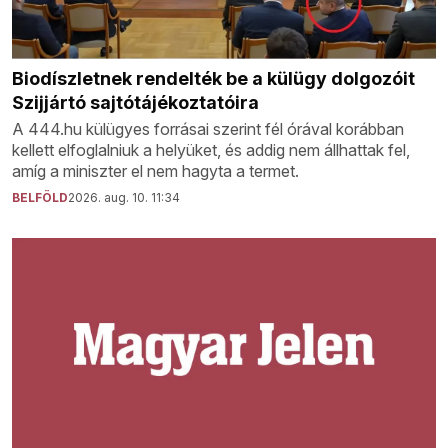
Biodíszletnek rendelték be a külügy dolgozóit
Szijjártó sajtótájékoztatóira
A 444.hu külügyes forrásai szerint fél órával korábban
kellett elfoglalniuk a helyüket, és addig nem állhattak fel,
amíg a miniszter el nem hagyta a termet.
BELFÖLD
2026. aug. 10. 11:34