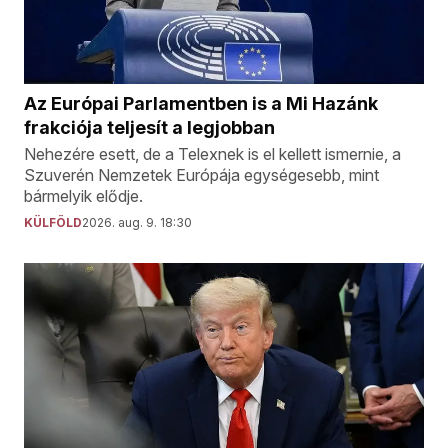
Az Európai Parlamentben is a Mi Hazánk
frakciója teljesít a legjobban
Nehezére esett, de a Telexnek is el kellett ismernie, a
Szuverén Nemzetek Európája egységesebb, mint
bármelyik elődje.
KÜLFÖLD
2026. aug. 9. 18:30