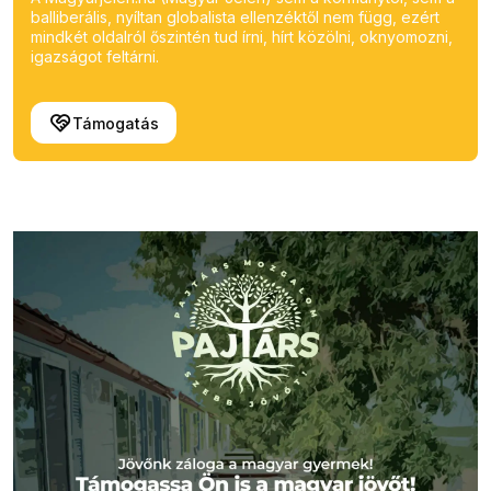
balliberális, nyíltan globalista ellenzéktől nem függ, ezért
mindkét oldalról őszintén tud írni, hírt közölni, oknyomozni,
igazságot feltárni.
Támogatás