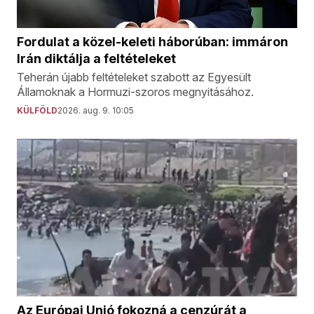
Fordulat a közel-keleti háborúban: immáron
Irán diktálja a feltételeket
Teherán újabb feltételeket szabott az Egyesült
Államoknak a Hormuzi-szoros megnyitásához.
KÜLFÖLD
2026. aug. 9. 10:05
Az Európai Unió fokozná a cenzúrát a