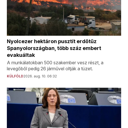
Nyolcezer hektáron pusztít erdőtűz
Spanyolországban, több száz embert
evakuáltak
A munkálatokban 500 szakember vesz részt, a
levegőből pedig 26 járművel oltják a tüzet.
KÜLFÖLD
2026. aug. 10. 06:32