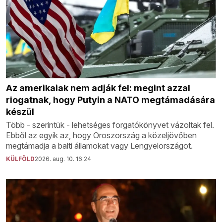
Az amerikaiak nem adják fel: megint azzal
riogatnak, hogy Putyin a NATO megtámadására
készül
Több - szerintük - lehetséges forgatókönyvet vázoltak fel.
Ebből az egyik az, hogy Oroszország a közeljövőben
megtámadja a balti államokat vagy Lengyelországot.
KÜLFÖLD
2026. aug. 10. 16:24