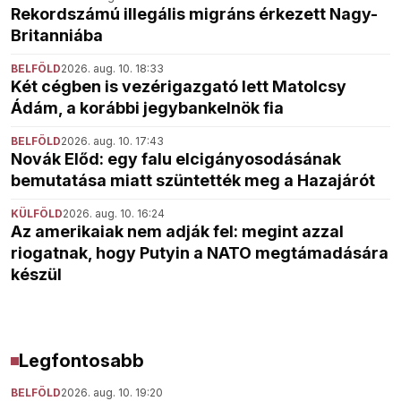
Rekordszámú illegális migráns érkezett Nagy-
Britanniába
BELFÖLD
2026. aug. 10. 18:33
Két cégben is vezérigazgató lett Matolcsy
Ádám, a korábbi jegybankelnök fia
BELFÖLD
2026. aug. 10. 17:43
Novák Előd: egy falu elcigányosodásának
bemutatása miatt szüntették meg a Hazajárót
KÜLFÖLD
2026. aug. 10. 16:24
Az amerikaiak nem adják fel: megint azzal
riogatnak, hogy Putyin a NATO megtámadására
készül
Legfontosabb
BELFÖLD
2026. aug. 10. 19:20