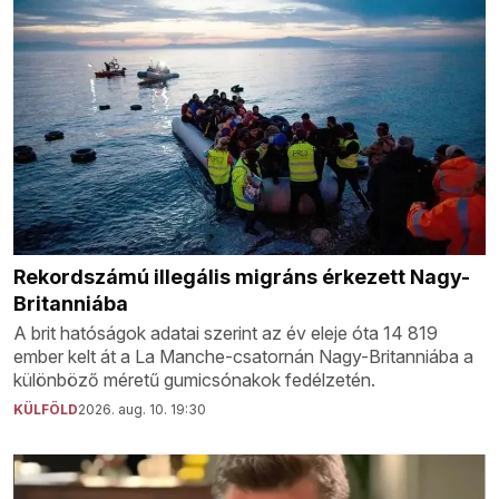
Rekordszámú illegális migráns érkezett Nagy-
Britanniába
A brit hatóságok adatai szerint az év eleje óta 14 819
ember kelt át a La Manche-csatornán Nagy-Britanniába a
különböző méretű gumicsónakok fedélzetén.
KÜLFÖLD
2026. aug. 10. 19:30