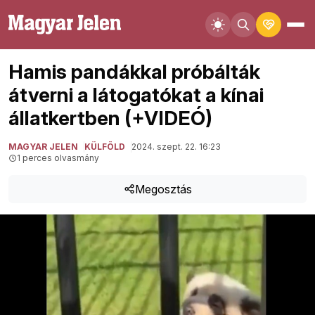
Hamis pandákkal próbálták
átverni a látogatókat a kínai
állatkertben (+VIDEÓ)
MAGYAR JELEN
KÜLFÖLD
2024. szept. 22. 16:23
1 perces olvasmány
Megosztás