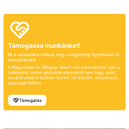
Támogassa munkánkat!
Mi a munkánkkal háláljuk meg a megtisztelő figyelmüket és
támogatásukat.
A Magyarjelen.hu (Magyar Jelen) sem a kormánytól, sem a
balliberális, nyíltan globalista ellenzéktől nem függ, ezért
mindkét oldalról őszintén tud írni, hírt közölni, oknyomozni,
igazságot feltárni.
Támogatás