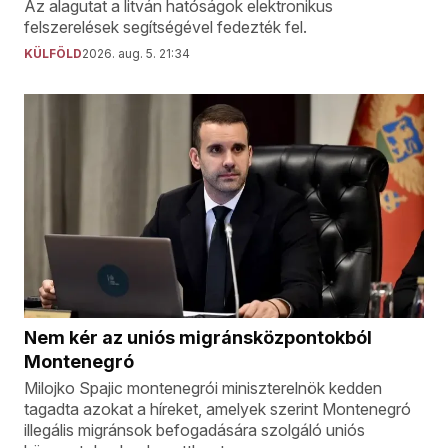
Az alagutat a litván hatóságok elektronikus
felszerelések segítségével fedezték fel.
KÜLFÖLD
2026. aug. 5. 21:34
Nem kér az uniós migránsközpontokból
Montenegró
Milojko Spajic montenegrói miniszterelnök kedden
tagadta azokat a híreket, amelyek szerint Montenegró
illegális migránsok befogadására szolgáló uniós