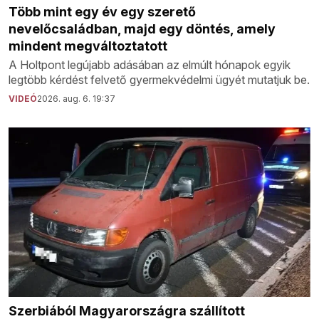
Több mint egy év egy szerető
nevelőcsaládban, majd egy döntés, amely
mindent megváltoztatott
A Holtpont legújabb adásában az elmúlt hónapok egyik
legtöbb kérdést felvető gyermekvédelmi ügyét mutatjuk be.
VIDEÓ
2026. aug. 6. 19:37
Szerbiából Magyarországra szállított