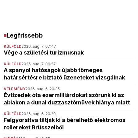
Legfrissebb
KÜLFÖLD
2026. aug. 7. 07:47
Vége a születési turizmusnak
KÜLFÖLD
2026. aug. 7. 06:27
A spanyol hatóságok újabb tömeges
határsértésre biztató üzeneteket vizsgálnak
VÉLEMÉNY
2026. aug. 6. 20:35
Évtizedek óta ezermilliárdokat szórunk ki az
ablakon a dunai duzzasztóművek hiánya miatt
KÜLFÖLD
2026. aug. 6. 20:29
Felgyorsítva tiltják ki a bérelhető elektromos
rollereket Brüsszelből