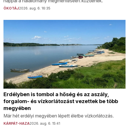
nappal a halállomány megmentéséért küzdenek.
ÖKOTÁJ
2026. aug. 6. 16:35
Erdélyben is tombol a hőség és az aszály,
forgalom- és vízkorlátozást vezettek be több
megyében
Már hét erdélyi megyében lépett életbe vízkorlátozás.
KÁRPÁT-HAZA
2026. aug. 6. 15:41