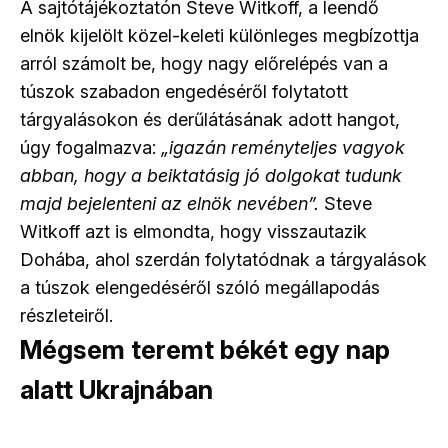
A sajtótájékoztatón Steve Witkoff, a leendő
elnök kijelölt közel-keleti különleges megbízottja
arról számolt be, hogy nagy előrelépés van a
túszok szabadon engedéséről folytatott
tárgyalásokon és derűlátásának adott hangot,
úgy fogalmazva:
„igazán reményteljes vagyok
abban, hogy a beiktatásig jó dolgokat tudunk
majd bejelenteni az elnök nevében”.
Steve
Witkoff azt is elmondta, hogy visszautazik
Dohába, ahol szerdán folytatódnak a tárgyalások
a túszok elengedéséről szóló megállapodás
részleteiről.
Mégsem teremt békét egy nap
alatt Ukrajnában