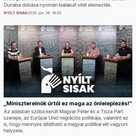
Dunába dobása nyomán kialakult vitát elemezték.
NYÍLT SISAK
2026. jún. 26. 18:05
„Miniszterelnök úrtól ez maga az önleleplezés!”
Az adásban szóba került Magyar Péter és a Tisza Párt
szerepe, az Európai Unió migrációs politikája, valamint az
is, hogy mennyire átlátható a magyar politikai elit vagyoni
helyzete.