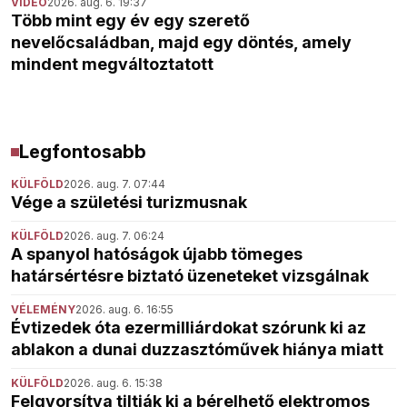
VIDEÓ
2026. aug. 6. 19:37
Több mint egy év egy szerető
nevelőcsaládban, majd egy döntés, amely
mindent megváltoztatott
Legfontosabb
KÜLFÖLD
2026. aug. 7. 07:44
Vége a születési turizmusnak
KÜLFÖLD
2026. aug. 7. 06:24
A spanyol hatóságok újabb tömeges
határsértésre biztató üzeneteket vizsgálnak
VÉLEMÉNY
2026. aug. 6. 16:55
Évtizedek óta ezermilliárdokat szórunk ki az
ablakon a dunai duzzasztóművek hiánya miatt
KÜLFÖLD
2026. aug. 6. 15:38
Felgyorsítva tiltják ki a bérelhető elektromos