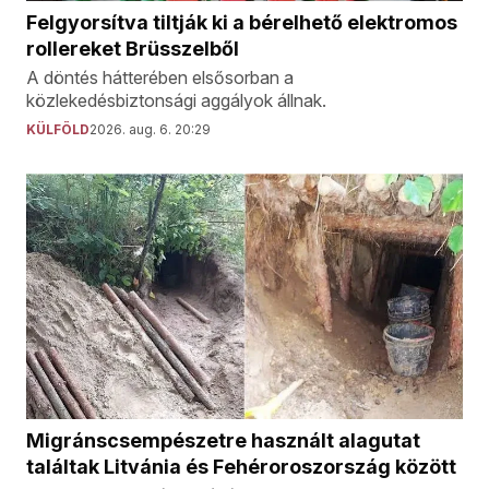
Felgyorsítva tiltják ki a bérelhető elektromos
rollereket Brüsszelből
A döntés hátterében elsősorban a
közlekedésbiztonsági aggályok állnak.
KÜLFÖLD
2026. aug. 6. 20:29
Migránscsempészetre használt alagutat
találtak Litvánia és Fehéroroszország között