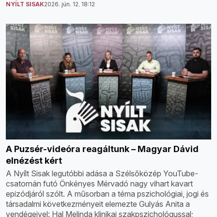
NYÍLT SISAK
2026. jún. 12. 18:12
A Puzsér-videóra reagáltunk – Magyar Dávid
elnézést kért
A Nyílt Sisak legutóbbi adása a Szélsőközép YouTube-
csatornán futó Önkényes Mérvadó nagy vihart kavart
epizódjáról szólt. A műsorban a téma pszichológiai, jogi és
társadalmi következményeit elemezte Gulyás Anita a
vendégeivel: Hal Melinda klinikai szakpszichológussal;