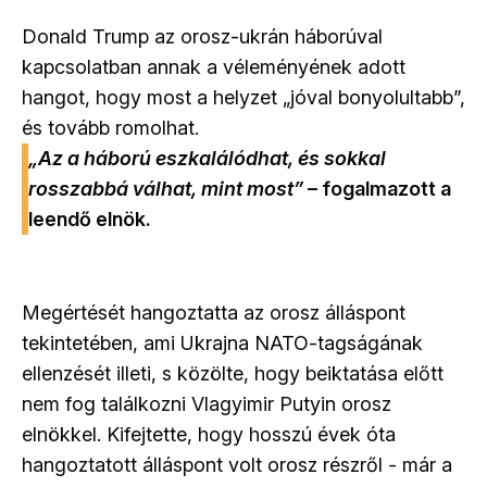
Donald Trump az orosz-ukrán háborúval
kapcsolatban annak a véleményének adott
hangot, hogy most a helyzet „jóval bonyolultabb”,
és tovább romolhat.
„Az a háború eszkalálódhat, és sokkal
rosszabbá válhat, mint most”
– fogalmazott a
leendő elnök.
Megértését hangoztatta az orosz álláspont
tekintetében, ami Ukrajna NATO-tagságának
ellenzését illeti, s közölte, hogy beiktatása előtt
nem fog találkozni Vlagyimir Putyin orosz
elnökkel. Kifejtette, hogy hosszú évek óta
hangoztatott álláspont volt orosz részről - már a