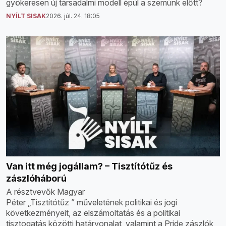
gyökeresen új társadalmi modell épül a szemünk előtt?
NYÍLT SISAK
2026. júl. 24. 18:05
Van itt még jogállam? – Tisztítótűz és
zászlóháború
A résztvevők Magyar
Péter „Tisztítótűz ” műveletének politikai és jogi
következményeit, az elszámoltatás és a politikai
tisztogatás közötti határvonalat, valamint a Pride zászlók