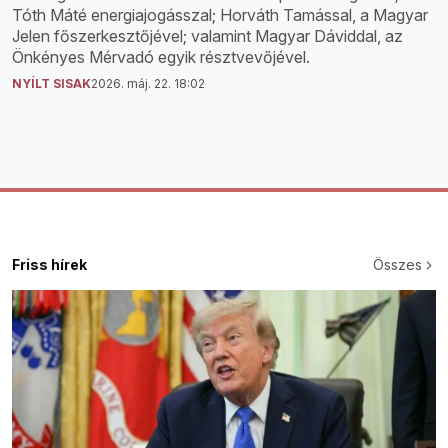
Tóth Máté energiajogásszal; Horváth Tamással, a Magyar
Jelen főszerkesztőjével; valamint Magyar Dáviddal, az
Önkényes Mérvadó egyik résztvevőjével.
NYÍLT SISAK
2026. máj. 22. 18:02
Friss hírek
Összes