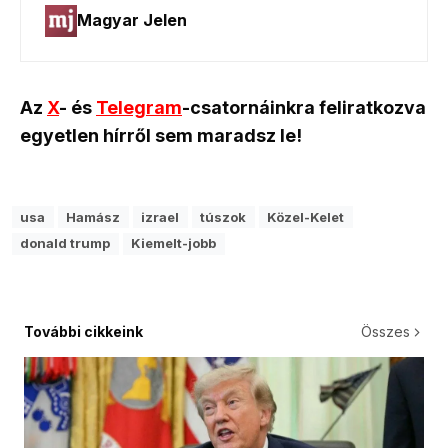
Az
X
- és
Telegram
-csatornáinkra feliratkozva
egyetlen hírről sem maradsz le!
usa
Hamász
izrael
túszok
Közel-Kelet
donald trump
Kiemelt-jobb
További cikkeink
Összes