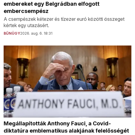
embereket egy Belgrádban elfogott
embercsempész
A csempészek kétezer és tízezer euró közötti összeget
kértek egy utazásért.
BŰNÜGY
2026. aug. 6. 18:31
Megállapították Anthony Fauci, a Covid-
diktatúra emblematikus alakjának felelősségét