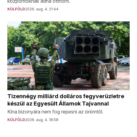
központoknak adna otthont.
KÜLFÖLD
2026. aug. 4. 21:44
Tizennégy milliárd dolláros fegyverüzletre
készül az Egyesült Államok Tajvannal
Kína bizonyára nem fog repesni az örömtől.
KÜLFÖLD
2026. aug. 4. 18:58