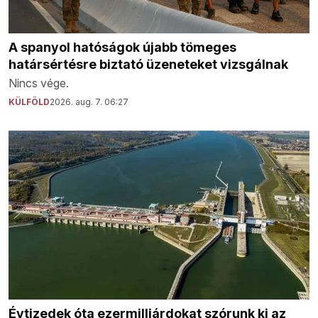
A spanyol hatóságok újabb tömeges
határsértésre biztató üzeneteket vizsgálnak
Nincs vége.
KÜLFÖLD
2026. aug. 7. 06:27
Évtizedek óta ezermilliárdokat szórunk ki az