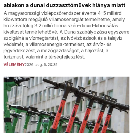
ablakon a dunai duzzasztóművek hiánya miatt
A magyarországi vízlépcsőrendszer évente 4–5 milliárd
kilowattóra megújuló villamosenergiát termelhetne, amely
hozzávetőleg 3,2 millió tonna szén-dioxid-kibocsátás
kiváltását tenné lehetővé. A Duna szabályozása egyszerre
szolgálná a vízmegtartást, az ivóvízbázisok és a talajvíz
védelmét, a villamosenergia-termelést, az árvíz- és
jégvédekezést, a mezőgazdaságot, a hajózást, a
turizmust, valamint a térségfejlesztést.
VÉLEMÉNY
2026. aug. 6. 20:35