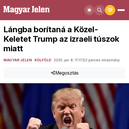
Lángba borítaná a Közel-
Keletet Trump az izraeli túszok
miatt
MAGYAR JELEN
KÜLFÖLD
2025. jan. 8. 11:17
2 perces olvasmány
Megosztás