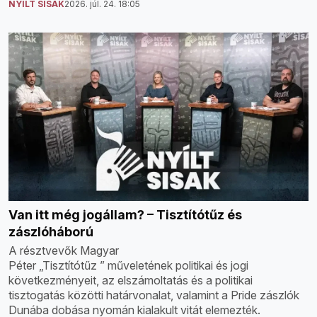
NYÍLT SISAK
2026. júl. 24. 18:05
Van itt még jogállam? – Tisztítótűz és
zászlóháború
A résztvevők Magyar
Péter „Tisztítótűz ” műveletének politikai és jogi
következményeit, az elszámoltatás és a politikai
tisztogatás közötti határvonalat, valamint a Pride zászlók
Dunába dobása nyomán kialakult vitát elemezték.