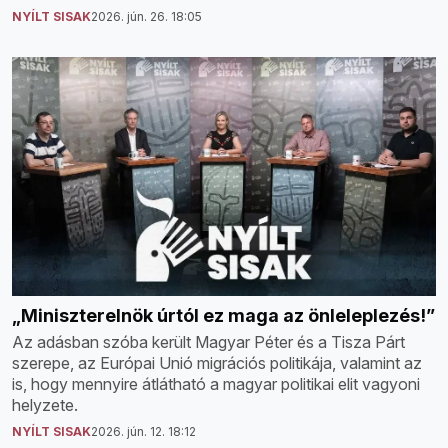
NYÍLT SISAK
2026. jún. 26. 18:05
„Miniszterelnök úrtól ez maga az önleleplezés!”
Az adásban szóba került Magyar Péter és a Tisza Párt
szerepe, az Európai Unió migrációs politikája, valamint az
is, hogy mennyire átlátható a magyar politikai elit vagyoni
helyzete.
NYÍLT SISAK
2026. jún. 12. 18:12