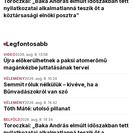
Toroczkai: „Baka András elmúlt időszakban tett
nyilatkozatai alkalmatlanná teszik őt a
köztársasági elnöki posztra”
Legfontosabb
VIDEÓ
2026. aug. 8. 13:58
Újra előkerülhetnek a paksi atomerőmű
magánkézbe juttatásának tervei
VÉLEMÉNY
2026. aug. 8. 10:24
Semmit róluk nélkülük – kivéve, ha a
Bűnvadászokról van szó
VÉLEMÉNY
2026. aug. 8. 14:42
Tóth Máté: utolsó pillanat
BELFÖLD
2026. aug. 8. 14:34
Toroczkai: „Baka András elmúlt időszakban tett
nyilatkozatai alkalmatlanná teszik őt a