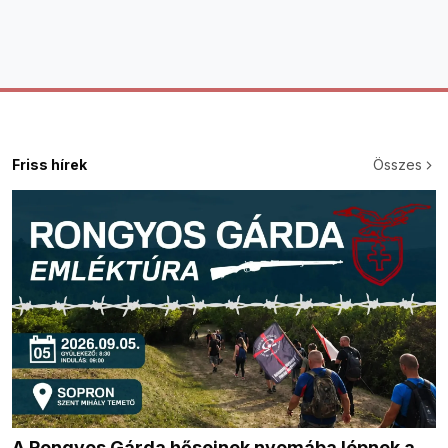
Friss hírek
Összes
A Rongyos Gárda hőseinek nyomába lépnek a