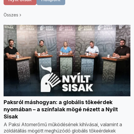
Összes
Paksról máshogyan: a globális tőkeérdek
nyomában – a színfalak mögé nézett a Nyílt
Sisak
A Paksi Atomerőmű működésének kihívásai, valamint a
zöldátállás mögött meghúzódó globális tőkeérdekek