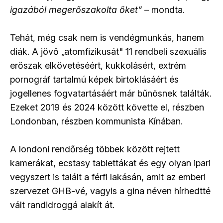
igazából megerőszakolta őket”
– mondta.
Tehát, még csak nem is vendégmunkás, hanem
diák. A jövő „atomfizikusát" 11 rendbeli szexuális
erőszak elkövetéséért, kukkolásért, extrém
pornográf tartalmú képek birtoklásáért és
jogellenes fogvatartásáért már bűnösnek találták.
Ezeket 2019 és 2024 között követte el, részben
Londonban, részben kommunista Kínában.
A londoni rendőrség többek között rejtett
kamerákat, ecstasy tablettákat és egy olyan ipari
vegyszert is talált a férfi lakásán, amit az emberi
szervezet GHB-vé, vagyis a gina néven hírhedtté
vált randidroggá alakít át.