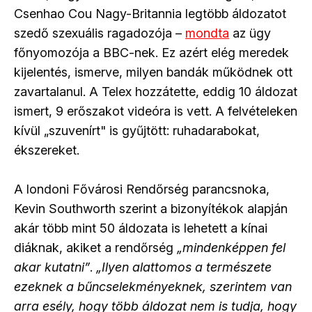
Csenhao Cou Nagy-Britannia legtöbb áldozatot
szedő szexuális ragadozója –
mondta
az ügy
főnyomozója a BBC-nek. Ez azért elég meredek
kijelentés, ismerve, milyen bandák működnek ott
zavartalanul. A Telex hozzátette, eddig 10 áldozat
ismert, 9 erőszakot videóra is vett. A felvételeken
kívül „szuvenírt" is gyűjtött: ruhadarabokat,
ékszereket.
A londoni Fővárosi Rendőrség parancsnoka,
Kevin Southworth szerint a bizonyítékok alapján
akár több mint 50 áldozata is lehetett a kínai
diáknak, akiket a rendőrség
„mindenképpen fel
akar kutatni”
.
„Ilyen alattomos a természete
ezeknek a bűncselekményeknek, szerintem van
arra esély, hogy több áldozat nem is tudja, hogy