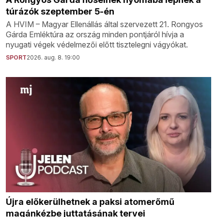
túrázók szeptember 5-én
A HVIM – Magyar Ellenállás által szervezett 21. Rongyos
Gárda Emléktúra az ország minden pontjáról hívja a
nyugati végek védelmezői előtt tisztelegni vágyókat.
SPORT
2026. aug. 8. 19:00
Újra előkerülhetnek a paksi atomerőmű
magánkézbe juttatásának tervei