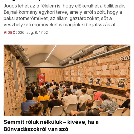
Jogos lehet az a félelem is, hogy előkerülhet a balliberális
Bajnai-kormány egykori terve, amely arról szólt, hogy a
paksi atomerőművet, az állami gáztározókat, sőt a
vészhelyzeti erőműveket is magánkézbe játsszák át.
VIDEÓ
2026. aug. 8. 17:52
Semmit róluk nélkülük – kivéve, ha a
Bűnvadászokról van szó