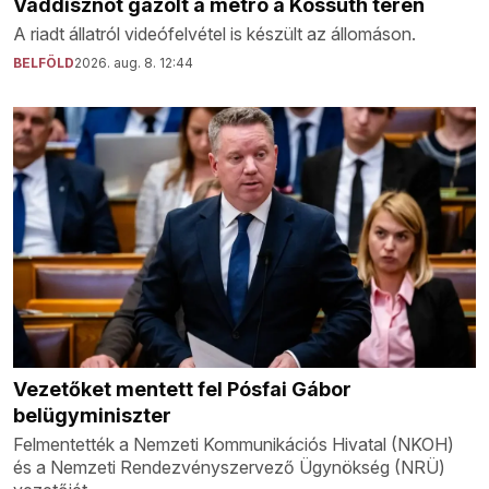
Vaddisznót gázolt a metró a Kossuth téren
A riadt állatról videófelvétel is készült az állomáson.
BELFÖLD
2026. aug. 8. 12:44
Vezetőket mentett fel Pósfai Gábor
belügyminiszter
Felmentették a Nemzeti Kommunikációs Hivatal (NKOH)
és a Nemzeti Rendezvényszervező Ügynökség (NRÜ)