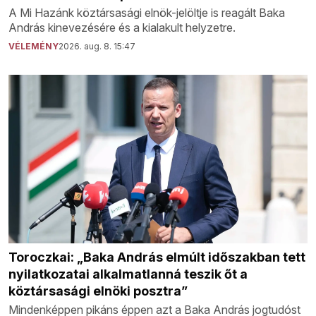
A Mi Hazánk köztársasági elnök-jelöltje is reagált Baka
András kinevezésére és a kialakult helyzetre.
VÉLEMÉNY
2026. aug. 8. 15:47
Toroczkai: „Baka András elmúlt időszakban tett
nyilatkozatai alkalmatlanná teszik őt a
köztársasági elnöki posztra”
Mindenképpen pikáns éppen azt a Baka András jogtudóst