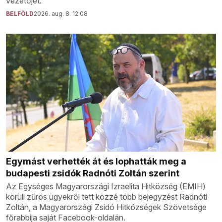
vezetőjét.
BELFÖLD
2026. aug. 8. 12:08
Egymást verhették át és lophatták meg a
budapesti zsidók Radnóti Zoltán szerint
Az Egységes Magyarországi Izraelita Hitközség (EMIH)
körüli zűrös ügyekről tett közzé több bejegyzést Radnóti
Zoltán, a Magyarországi Zsidó Hitközségek Szövetsége
főrabbija saját Facebook-oldalán.