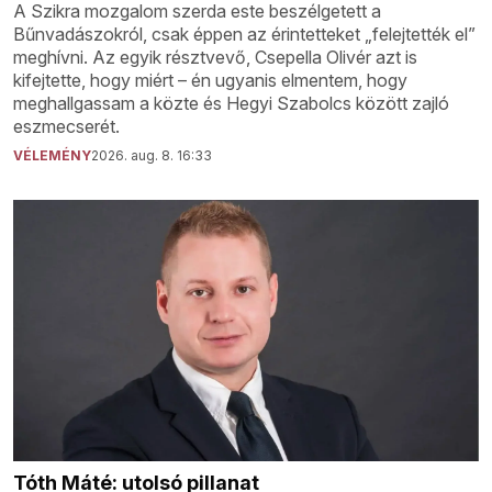
A Szikra mozgalom szerda este beszélgetett a
Bűnvadászokról, csak éppen az érintetteket „felejtették el”
meghívni. Az egyik résztvevő, Csepella Olivér azt is
kifejtette, hogy miért – én ugyanis elmentem, hogy
meghallgassam a közte és Hegyi Szabolcs között zajló
eszmecserét.
VÉLEMÉNY
2026. aug. 8. 16:33
Tóth Máté: utolsó pillanat