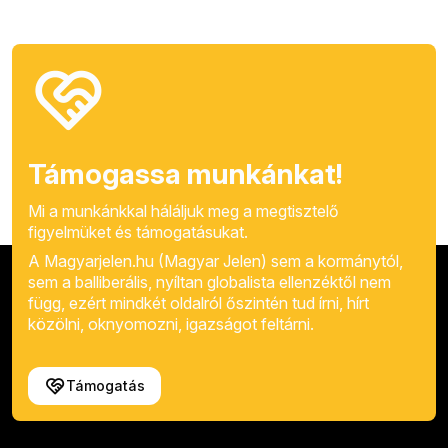
Támogassa munkánkat!
Mi a munkánkkal háláljuk meg a megtisztelő
figyelmüket és támogatásukat.
A Magyarjelen.hu (Magyar Jelen) sem a kormánytól,
sem a balliberális, nyíltan globalista ellenzéktől nem
függ, ezért mindkét oldalról őszintén tud írni, hírt
közölni, oknyomozni, igazságot feltárni.
Támogatás