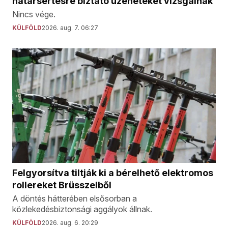
határsértésre biztató üzeneteket vizsgálnak
Nincs vége.
KÜLFÖLD
2026. aug. 7. 06:27
Felgyorsítva tiltják ki a bérelhető elektromos
rollereket Brüsszelből
A döntés hátterében elsősorban a
közlekedésbiztonsági aggályok állnak.
KÜLFÖLD
2026. aug. 6. 20:29