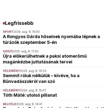
Legfrissebb
SPORT
2026. aug. 8. 19:00
A Rongyos Gárda hőseinek nyomába lépnek a
túrázók szeptember 5-én
VIDEÓ
2026. aug. 8. 17:52
Újra előkerülhetnek a paksi atomerőmű
magánkézbe juttatásának tervei
VÉLEMÉNY
2026. aug. 8. 16:33
Semmit róluk nélkülük – kivéve, ha a
Bűnvadászokról van szó
VÉLEMÉNY
2026. aug. 8. 15:47
Tóth Máté: utolsó pillanat
BELFÖLD
2026. aug. 8. 14:41