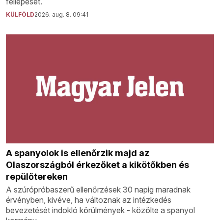
fellépését.
KÜLFÖLD
2026. aug. 8. 09:41
A spanyolok is ellenőrzik majd az
Olaszországból érkezőket a kikötőkben és
repülőtereken
A szúrópróbaszerű ellenőrzések 30 napig maradnak
érvényben, kivéve, ha változnak az intézkedés
bevezetését indokló körülmények - közölte a spanyol