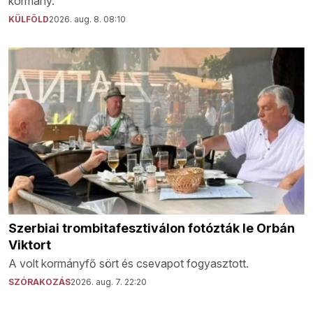
kormány.
KÜLFÖLD
2026. aug. 8. 08:10
Szerbiai trombitafesztiválon fotózták le Orbán
Viktort
A volt kormányfő sört és csevapot fogyasztott.
SZÓRAKOZÁS
2026. aug. 7. 22:20