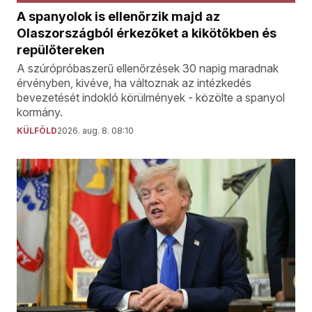
A spanyolok is ellenőrzik majd az
Olaszországból érkezőket a kikötőkben és
repülőtereken
A szúrópróbaszerű ellenőrzések 30 napig maradnak
érvényben, kivéve, ha változnak az intézkedés
bevezetését indokló körülmények - közölte a spanyol
kormány.
KÜLFÖLD
2026. aug. 8. 08:10