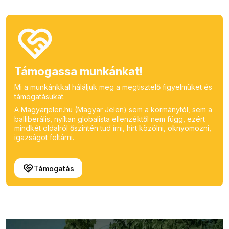
Támogassa munkánkat!
Mi a munkánkkal háláljuk meg a megtisztelő figyelmüket és
támogatásukat.
A Magyarjelen.hu (Magyar Jelen) sem a kormánytól, sem a
balliberális, nyíltan globalista ellenzéktől nem függ, ezért
mindkét oldalról őszintén tud írni, hírt közölni, oknyomozni,
igazságot feltárni.
Támogatás