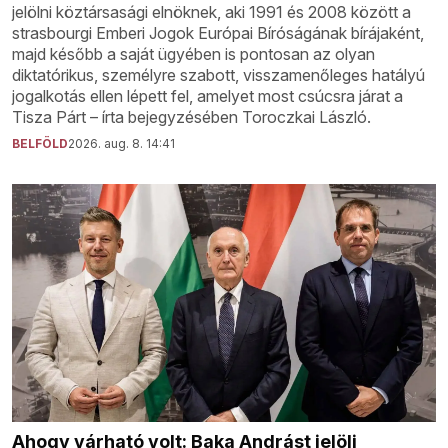
jelölni köztársasági elnöknek, aki 1991 és 2008 között a
strasbourgi Emberi Jogok Európai Bíróságának bírájaként,
majd később a saját ügyében is pontosan az olyan
diktatórikus, személyre szabott, visszamenőleges hatályú
jogalkotás ellen lépett fel, amelyet most csúcsra járat a
Tisza Párt – írta bejegyzésében Toroczkai László.
BELFÖLD
2026. aug. 8. 14:41
Ahogy várható volt: Baka Andrást jelöli