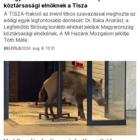
köztársasági elnöknek a Tisza
A TISZA-frakció az imént titkos szavazással meghozta az
eddigi egyik legfontosabb döntését: Dr. Baka Andrást, a
Legfelsőbb Bíróság korábbi elnökét jelöljük Magyarország
köztársasági elnökének. A Mi Hazánk Mozgalom jelöltje
Tóth Máté.
BELFÖLD
2026. aug. 8. 13:31