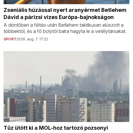
Zseniális húzással nyert aranyérmet Betlehem
Dávid a párizsi vizes Európa-bajnokságon
A döntőben a féltáv után Betlehem taktikusan elúszott a
többiektől, és a fő bolytól balra hagyta le a vetélytársakat.
SPORT
2026. aug. 7. 17:22
Tűz ütött ki a MOL-hoz tartozó pozsonyi