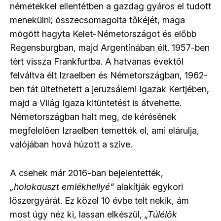
németekkel ellentétben a gazdag gyáros el tudott
menekülni; összecsomagolta tőkéjét, maga
mögött hagyta Kelet-Németországot és előbb
Regensburgban, majd Argentínában élt. 1957-ben
tért vissza Frankfurtba. A hatvanas évektől
felváltva élt Izraelben és Németországban, 1962-
ben fát ültethetett a jeruzsálemi Igazak Kertjében,
majd a Világ Igaza kitüntetést is átvehette.
Németországban halt meg, de kérésének
megfelelően Izraelben temették el, ami elárulja,
valójában hová húzott a szíve.
A csehek már 2016-ban bejelentették,
„holokauszt emlékhellyé”
alakítják egykori
lőszergyárát. Ez közel 10 évbe telt nekik, ám
most úgy néz ki, lassan elkészül,
„Túlélők