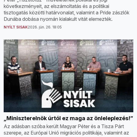
következményeit, az elszámoltatás és a politikai
tisztogatás közötti határvonalat, valamint a Pride zászlók
Dunába dobása nyomán kialakult vitát elemezték.
NYÍLT SISAK
2026. jún. 26. 18:05
„Miniszterelnök úrtól ez maga az önleleplezés!”
Az adásban szóba került Magyar Péter és a Tisza Párt
szerepe, az Európai Unió migrációs politikája, valamint az