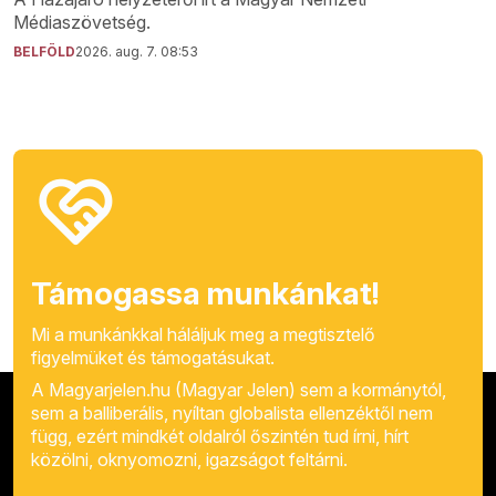
Médiaszövetség.
BELFÖLD
2026. aug. 7. 08:53
Támogassa munkánkat!
Mi a munkánkkal háláljuk meg a megtisztelő
figyelmüket és támogatásukat.
A Magyarjelen.hu (Magyar Jelen) sem a kormánytól,
sem a balliberális, nyíltan globalista ellenzéktől nem
függ, ezért mindkét oldalról őszintén tud írni, hírt
közölni, oknyomozni, igazságot feltárni.