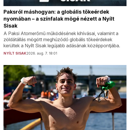
Paksról máshogyan: a globális tőkeérdek
nyomában – a színfalak mögé nézett a Nyílt
Sisak
A Paksi Atomerőmű működésének kihívásai, valamint a
zöldátállás mögött meghúzódó globális tőkeérdekek
kerültek a Nyílt Sisak legújabb adásának középpontjába.
NYÍLT SISAK
2026. aug. 7. 18:01