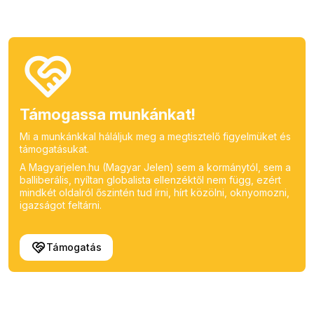
Támogassa munkánkat!
Mi a munkánkkal háláljuk meg a megtisztelő figyelmüket és
támogatásukat.
A Magyarjelen.hu (Magyar Jelen) sem a kormánytól, sem a
balliberális, nyíltan globalista ellenzéktől nem függ, ezért
mindkét oldalról őszintén tud írni, hírt közölni, oknyomozni,
igazságot feltárni.
Támogatás