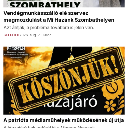
Vendégmunkásszálló elé szervez
megmozdulást a Mi Hazánk Szombathelyen
Azt állítják, a probléma továbbra is jelen van.
BELFÖLD
2026. aug. 7. 09:27
A patrióta médiaműhelyek működésének új útja
A Hazajáró helyzetéről írt a Magyar Nemzeti