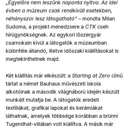
„Egyelőre nem leszünk naponta nyitva. Az idei
évben a múzeum csak rendkívüli esetekben,
néhányszor lesz látogatható”
– mondta Milan
Sudoma, a projekt menedzsere a
CTK
cseh
hírügynökségnek. Az egykori lőszergyár
csarnokain kívül a látogatók a múzeumban
különféle állandó, illetve időszaki kiállításokat is
megtekinthetnek majd.
Két kiállítás már elkészült: a
Starting at Zero
című
tárlat a német Bauhaus művészeti iskola
alkotóinak a második világháború idején készült
munkáit mutatja be. A látogatók eredeti
textíliákat, grafikai lapokat és kerámiákat
láthatnak, amelyek többsége korábban a brünni
Tugendhat-villában volt kiállítva. A másik már