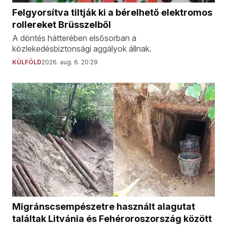
Felgyorsítva tiltják ki a bérelhető elektromos
rollereket Brüsszelből
A döntés hátterében elsősorban a
közlekedésbiztonsági aggályok állnak.
KÜLFÖLD
2026. aug. 6. 20:29
Migránscsempészetre használt alagutat
találtak Litvánia és Fehéroroszország között