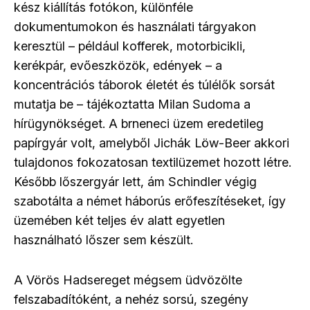
kész kiállítás fotókon, különféle
dokumentumokon és használati tárgyakon
keresztül – például kofferek, motorbicikli,
kerékpár, evőeszközök, edények – a
koncentrációs táborok életét és túlélők sorsát
mutatja be – tájékoztatta Milan Sudoma a
hírügynökséget. A brneneci üzem eredetileg
papírgyár volt, amelyből Jichák Löw-Beer akkori
tulajdonos fokozatosan textilüzemet hozott létre.
Később lőszergyár lett, ám Schindler végig
szabotálta a német háborús erőfeszítéseket, így
üzemében két teljes év alatt egyetlen
használható lőszer sem készült.
A Vörös Hadsereget mégsem üdvözölte
felszabadítóként, a nehéz sorsú, szegény