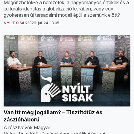
Megőrizhetők-e a nemzetek, a hagyományos értékek és a
kulturális identitás a globalizáció korában, vagy egy
gyökeresen új társadalmi modell épül a szemünk előtt?
NYÍLT SISAK
2026. júl. 24. 18:05
Van itt még jogállam? – Tisztítótűz és
zászlóháború
A résztvevők Magyar
Péter „Tisztítótűz ” műveletének politikai és jogi