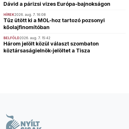
Dávid a párizsi vizes Európa-bajnokságon
HÍREK
2026. aug. 7. 16:08
Tűz ütött ki a MOL-hoz tartozó pozsonyi
kőolajfinomítóban
BELFÖLD
2026. aug. 7. 15:42
Három jelölt közül választ szombaton
köztársaságielnök-jelöltet a Tisza