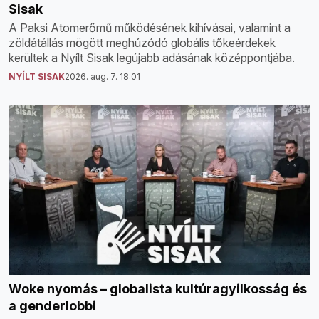
Sisak
A Paksi Atomerőmű működésének kihívásai, valamint a
zöldátállás mögött meghúzódó globális tőkeérdekek
kerültek a Nyílt Sisak legújabb adásának középpontjába.
NYÍLT SISAK
2026. aug. 7. 18:01
Woke nyomás – globalista kultúragyilkosság és
a genderlobbi