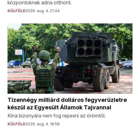
központoknak adna otthont.
KÜLFÖLD
2026. aug. 4. 21:44
Tizennégy milliárd dolláros fegyverüzletre
készül az Egyesült Államok Tajvannal
Kína bizonyára nem fog repesni az örömtől.
KÜLFÖLD
2026. aug. 4. 18:58