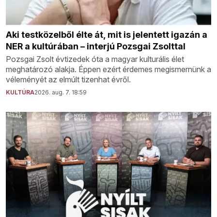
Aki testközelből élte át, mit is jelentett igazán a
NER a kultúrában – interjú Pozsgai Zsolttal
Pozsgai Zsolt évtizedek óta a magyar kulturális élet
meghatározó alakja. Éppen ezért érdemes megismernünk a
véleményét az elmúlt tizenhat évről.
KULTÚRA
2026. aug. 7. 18:59