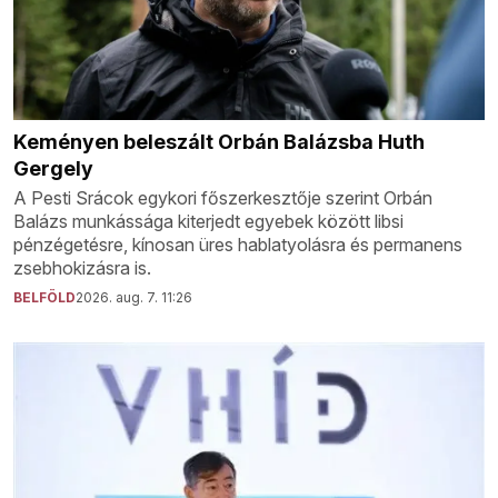
Keményen beleszált Orbán Balázsba Huth
Gergely
A Pesti Srácok egykori főszerkesztője szerint Orbán
Balázs munkássága kiterjedt egyebek között libsi
pénzégetésre, kínosan üres hablatyolásra és permanens
zsebhokizásra is.
BELFÖLD
2026. aug. 7. 11:26