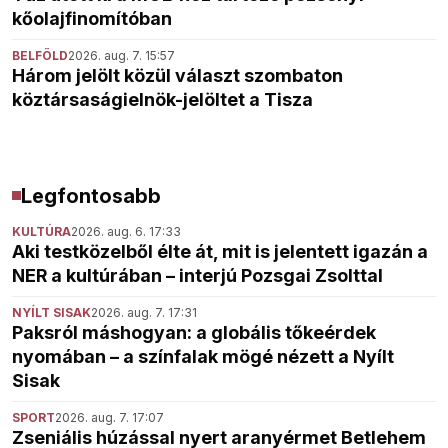
kőolajfinomítóban
BELFÖLD
2026. aug. 7. 15:57
Három jelölt közül választ szombaton
köztársaságielnök-jelöltet a Tisza
Legfontosabb
KULTÚRA
2026. aug. 6. 17:33
Aki testközelből élte át, mit is jelentett igazán a
NER a kultúrában – interjú Pozsgai Zsolttal
NYÍLT SISAK
2026. aug. 7. 17:31
Paksról máshogyan: a globális tőkeérdek
nyomában – a színfalak mögé nézett a Nyílt
Sisak
SPORT
2026. aug. 7. 17:07
Zseniális húzással nyert aranyérmet Betlehem