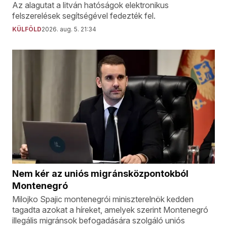
Az alagutat a litván hatóságok elektronikus
felszerelések segítségével fedezték fel.
KÜLFÖLD
2026. aug. 5. 21:34
Nem kér az uniós migránsközpontokból
Montenegró
Milojko Spajic montenegrói miniszterelnök kedden
tagadta azokat a híreket, amelyek szerint Montenegró
illegális migránsok befogadására szolgáló uniós