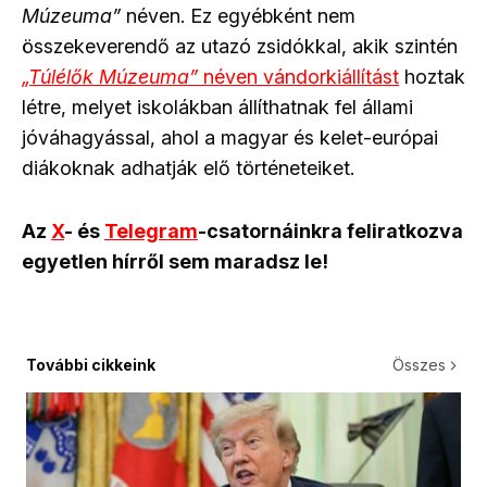
Múzeuma”
néven. Ez egyébként nem
összekeverendő az utazó zsidókkal, akik szintén
„Túlélők Múzeuma”
néven vándorkiállítást
hoztak
létre, melyet iskolákban állíthatnak fel állami
jóváhagyással, ahol a magyar és kelet-európai
diákoknak adhatják elő történeteiket.
Az
X
- és
Telegram
-csatornáinkra feliratkozva
egyetlen hírről sem maradsz le!
További cikkeink
Összes