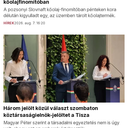
kőolajfinomítóban
A pozsonyi Slovnaft kőolaj-finomítóban pénteken kora
délután kigyulladt egy, az üzemben tárolt kőolajtermék.
HÍREK
2026. aug. 7. 16:20
Három jelölt közül választ szombaton
köztársaságielnök-jelöltet a Tisza
Magyar Péter szerint a társadalmi egyeztetés nem is úgy