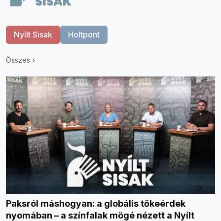
Nyílt Sisak
Holtpont
Összes
Paksról máshogyan: a globális tőkeérdek
nyomában – a színfalak mögé nézett a Nyílt