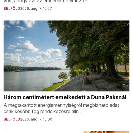
volt, ahogy azt az emberek értelmezték.
BELFÖLD
2026. aug. 7. 15:57
Három centimétert emelkedett a Duna Paksnál
A megtakarított energiamennyiségről megbízható adat
csak később fog rendelkezésre állni.
BELFÖLD
2026. aug. 7. 15:00