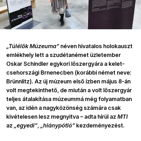
„Túlélők Múzeuma”
néven hivatalos holokauszt
emlékhely lett a szudétanémet üzletember
Oskar Schindler egykori lőszergyára a kelet-
csehországi Brnenecben (korábbi német neve:
Brünnlitz). Az új múzeum első ízben május 8-án
volt megtekinthető, de miután a volt lőszergyár
teljes átalakítása múzeummá még folyamatban
van, az idén a nagyközönség számára csak
kivételesen lesz megnyitva – adta hírül az
MTI
az
„egyedi”
,
„hiánypótló”
kezdeményezést.