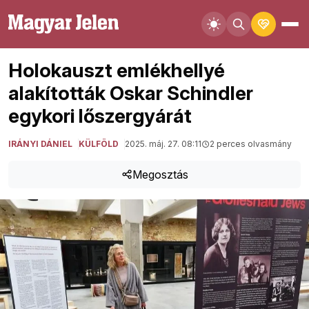
Holokauszt emlékhellyé
alakították Oskar Schindler
egykori lőszergyárát
IRÁNYI DÁNIEL
KÜLFÖLD
2025. máj. 27. 08:11
2 perces olvasmány
Megosztás