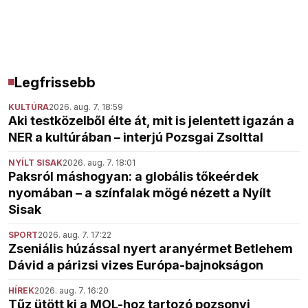
Legfrissebb
KULTÚRA
2026. aug. 7. 18:59
Aki testközelből élte át, mit is jelentett igazán a
NER a kultúrában – interjú Pozsgai Zsolttal
NYÍLT SISAK
2026. aug. 7. 18:01
Paksról máshogyan: a globális tőkeérdek
nyomában – a színfalak mögé nézett a Nyílt
Sisak
SPORT
2026. aug. 7. 17:22
Zseniális húzással nyert aranyérmet Betlehem
Dávid a párizsi vizes Európa-bajnokságon
HÍREK
2026. aug. 7. 16:20
Tűz ütött ki a MOL-hoz tartozó pozsonyi