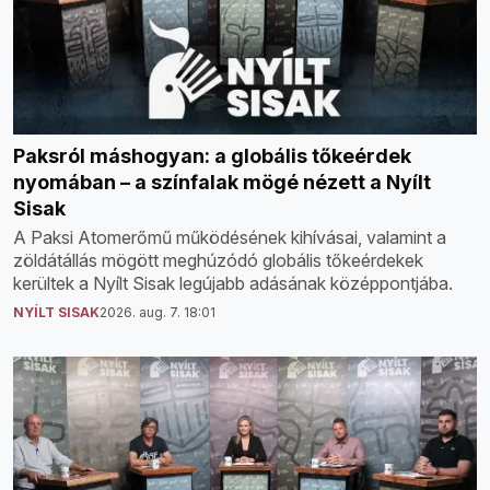
Paksról máshogyan: a globális tőkeérdek
nyomában – a színfalak mögé nézett a Nyílt
Sisak
A Paksi Atomerőmű működésének kihívásai, valamint a
zöldátállás mögött meghúzódó globális tőkeérdekek
kerültek a Nyílt Sisak legújabb adásának középpontjába.
NYÍLT SISAK
2026. aug. 7. 18:01