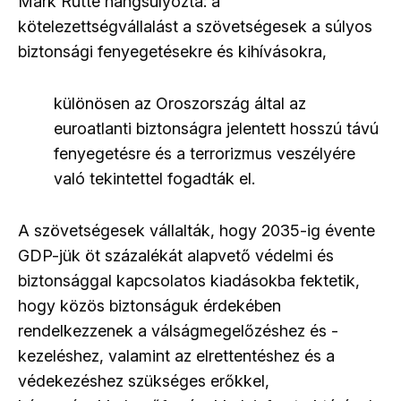
Mark Rutte hangsúlyozta: a
kötelezettségvállalást a szövetségesek a súlyos
biztonsági fenyegetésekre és kihívásokra,
különösen az Oroszország által az
euroatlanti biztonságra jelentett hosszú távú
fenyegetésre és a terrorizmus veszélyére
való tekintettel fogadták el.
A szövetségesek vállalták, hogy 2035-ig évente
GDP-jük öt százalékát alapvető védelmi és
biztonsággal kapcsolatos kiadásokba fektetik,
hogy közös biztonságuk érdekében
rendelkezzenek a válságmegelőzéshez és -
kezeléshez, valamint az elrettentéshez és a
védekezéshez szükséges erőkkel,