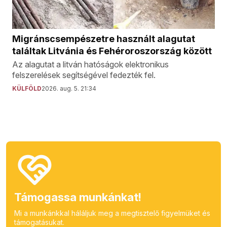
Migránscsempészetre használt alagutat
találtak Litvánia és Fehéroroszország között
Az alagutat a litván hatóságok elektronikus
felszerelések segítségével fedezték fel.
KÜLFÖLD
2026. aug. 5. 21:34
Támogassa munkánkat!
Mi a munkánkkal háláljuk meg a megtisztelő figyelmüket és
támogatásukat.