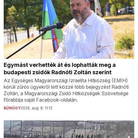
Egymást verhették át és lophatták meg a
budapesti zsidók Radnóti Zoltán szerint
Az Egységes Magyarországi Izraelita Hitközség (EMIH)
körüli zűrös ügyekről tett közzé több bejegyzést Radnóti
Zoltán, a Magyarországi Zsidó Hitközségek Szövetsége
főrabbija saját Facebook-oldalán.
BŰNÜGY
2026. aug. 8. 11:12