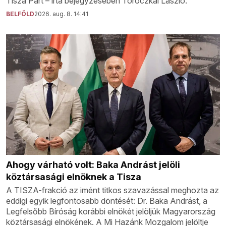
Tisza Párt – írta bejegyzésében Toroczkai László.
BELFÖLD
2026. aug. 8. 14:41
Ahogy várható volt: Baka Andrást jelöli
köztársasági elnöknek a Tisza
A TISZA-frakció az imént titkos szavazással meghozta az
eddigi egyik legfontosabb döntését: Dr. Baka Andrást, a
Legfelsőbb Bíróság korábbi elnökét jelöljük Magyarország
köztársasági elnökének. A Mi Hazánk Mozgalom jelöltje