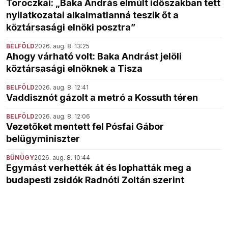
Toroczkai: „Baka András elmúlt időszakban tett
nyilatkozatai alkalmatlanná teszik őt a
köztársasági elnöki posztra”
BELFÖLD
2026. aug. 8. 13:25
Ahogy várható volt: Baka Andrást jelöli
köztársasági elnöknek a Tisza
BELFÖLD
2026. aug. 8. 12:41
Vaddisznót gázolt a metró a Kossuth téren
BELFÖLD
2026. aug. 8. 12:06
Vezetőket mentett fel Pósfai Gábor
belügyminiszter
BŰNÜGY
2026. aug. 8. 10:44
Egymást verhették át és lophatták meg a
budapesti zsidók Radnóti Zoltán szerint