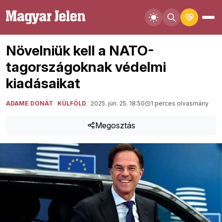
Növelniük kell a NATO-
tagországoknak védelmi
kiadásaikat
ADAME DONÁT
KÜLFÖLD
2025. jún. 25. 18:50
1 perces olvasmány
Megosztás