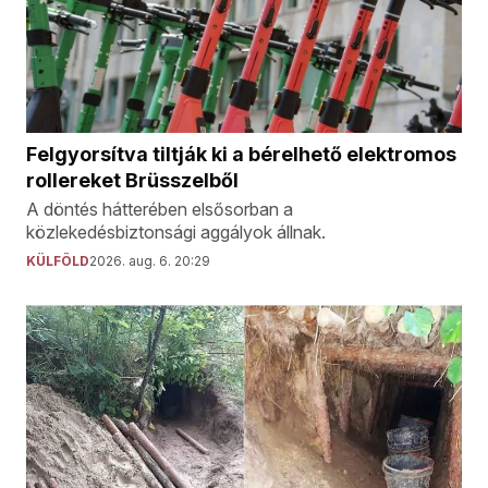
Felgyorsítva tiltják ki a bérelhető elektromos
rollereket Brüsszelből
A döntés hátterében elsősorban a
közlekedésbiztonsági aggályok állnak.
KÜLFÖLD
2026. aug. 6. 20:29