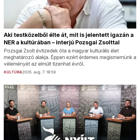
Aki testközelből élte át, mit is jelentett igazán a
NER a kultúrában – interjú Pozsgai Zsolttal
Pozsgai Zsolt évtizedek óta a magyar kulturális élet
meghatározó alakja. Éppen ezért érdemes megismernünk a
véleményét az elmúlt tizenhat évről.
KULTÚRA
2026. aug. 7. 18:59