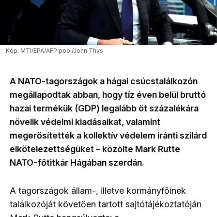
Kép: MTI/EPA/AFP pool/John Thys
A NATO-tagországok a hágai csúcstalálkozón
megállapodtak abban, hogy tíz éven belül bruttó
hazai termékük (GDP) legalább öt százalékára
növelik védelmi kiadásaikat, valamint
megerősítették a kollektív védelem iránti szilárd
elkötelezettségüket – közölte Mark Rutte
NATO-főtitkár Hágában szerdán.
A tagországok állam-, illetve kormányfőinek
találkozóját követően tartott sajtótájékoztatóján