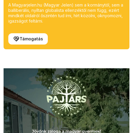
A Magyarjelen.hu (Magyar Jelen) sem a kormánytól, sem a
balliberális, nyíltan globalista ellenzéktől nem függ, ezért
mindkét oldalról őszintén tud írni, hírt közölni, oknyomozni,
igazságot feltárni.
Támogatás