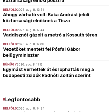
köztársasági elnöki posztra”
BELFÖLD
2026. aug. 8. 13:31
Ahogy várható volt: Baka Andrást jelöli
köztársasági elnöknek a Tisza
BELFÖLD
2026. aug. 8. 12:44
Vaddisznót gázolt a metró a Kossuth téren
BELFÖLD
2026. aug. 8. 12:08
Vezetőket mentett fel Pósfai Gábor
belügyminiszter
BŰNÜGY
2026. aug. 8. 11:12
Egymást verhették át és lophatták meg a
budapesti zsidók Radnóti Zoltán szerint
Legfontosabb
BELFÖLD
2026. aug. 8. 14:34