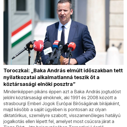
Toroczkai: „Baka András elmúlt időszakban tett
nyilatkozatai alkalmatlanná teszik őt a
köztársasági elnöki posztra”
Mindenképpen pikáns éppen azt a Baka András jogtudóst
jelölni köztársasági elnöknek, aki 1991 és 2008 között a
strasbourgi Emberi Jogok Európai Bíróságának bírájaként,
majd később a saját ügyében is pontosan az olyan
diktatórikus, személyre szabott, visszamenőleges hatályú
jogalkotás ellen lépett fel, amelyet most csúcsra járat a