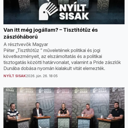
Van itt még jogállam? – Tisztítótűz és
zászlóháború
A résztvevők Magyar
Péter „Tisztítótűz ” műveletének politikai és jogi
következményeit, az elszámoltatás és a politikai
tisztogatás közötti határvonalat, valamint a Pride zászlók
Dunába dobása nyomán kialakult vitát elemezték.
NYÍLT SISAK
2026. jún. 26. 18:05