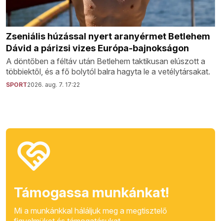
Zseniális húzással nyert aranyérmet Betlehem
Dávid a párizsi vizes Európa-bajnokságon
A döntőben a féltáv után Betlehem taktikusan elúszott a
többiektől, és a fő bolytól balra hagyta le a vetélytársakat.
SPORT
2026. aug. 7. 17:22
Támogassa munkánkat!
Mi a munkánkkal háláljuk meg a megtisztelő