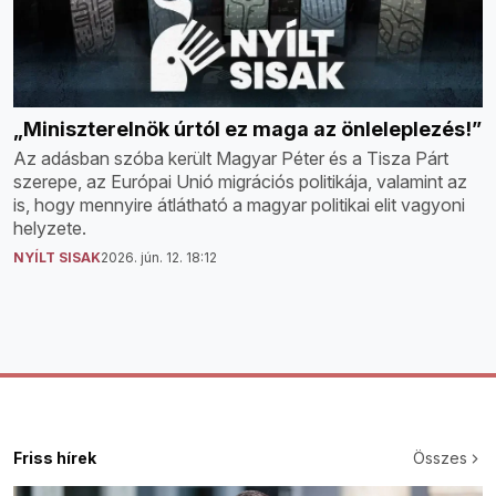
„Miniszterelnök úrtól ez maga az önleleplezés!”
Az adásban szóba került Magyar Péter és a Tisza Párt
szerepe, az Európai Unió migrációs politikája, valamint az
is, hogy mennyire átlátható a magyar politikai elit vagyoni
helyzete.
NYÍLT SISAK
2026. jún. 12. 18:12
Friss hírek
Összes