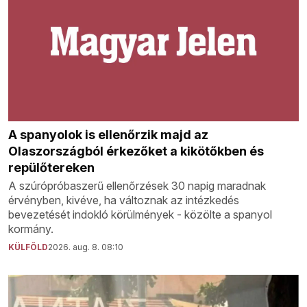
A spanyolok is ellenőrzik majd az
Olaszországból érkezőket a kikötőkben és
repülőtereken
A szúrópróbaszerű ellenőrzések 30 napig maradnak
érvényben, kivéve, ha változnak az intézkedés
bevezetését indokló körülmények - közölte a spanyol
kormány.
KÜLFÖLD
2026. aug. 8. 08:10