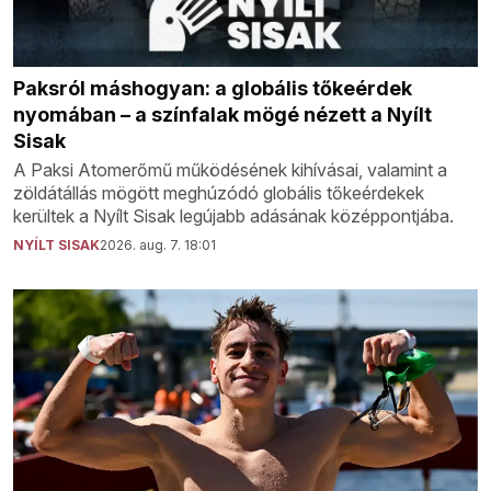
Paksról máshogyan: a globális tőkeérdek
nyomában – a színfalak mögé nézett a Nyílt
Sisak
A Paksi Atomerőmű működésének kihívásai, valamint a
zöldátállás mögött meghúzódó globális tőkeérdekek
kerültek a Nyílt Sisak legújabb adásának középpontjába.
NYÍLT SISAK
2026. aug. 7. 18:01