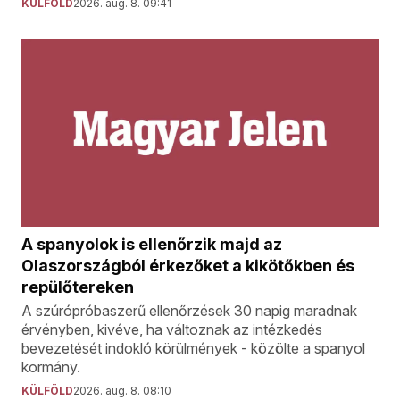
KÜLFÖLD
2026. aug. 8. 09:41
A spanyolok is ellenőrzik majd az
Olaszországból érkezőket a kikötőkben és
repülőtereken
A szúrópróbaszerű ellenőrzések 30 napig maradnak
érvényben, kivéve, ha változnak az intézkedés
bevezetését indokló körülmények - közölte a spanyol
kormány.
KÜLFÖLD
2026. aug. 8. 08:10