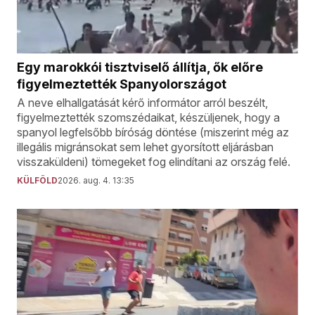
Egy marokkói tisztviselő állítja, ők előre
figyelmeztették Spanyolországot
A neve elhallgatását kérő informátor arról beszélt,
figyelmeztették szomszédaikat, készüljenek, hogy a
spanyol legfelsőbb bíróság döntése (miszerint még az
illegális migránsokat sem lehet gyorsított eljárásban
visszaküldeni) tömegeket fog elindítani az ország felé.
KÜLFÖLD
2026. aug. 4. 13:35