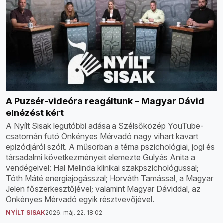
A Puzsér-videóra reagáltunk – Magyar Dávid
elnézést kért
A Nyílt Sisak legutóbbi adása a Szélsőközép YouTube-
csatornán futó Önkényes Mérvadó nagy vihart kavart
epizódjáról szólt. A műsorban a téma pszichológiai, jogi és
társadalmi következményeit elemezte Gulyás Anita a
vendégeivel: Hal Melinda klinikai szakpszichológussal;
Tóth Máté energiajogásszal; Horváth Tamással, a Magyar
Jelen főszerkesztőjével; valamint Magyar Dáviddal, az
Önkényes Mérvadó egyik résztvevőjével.
NYÍLT SISAK
2026. máj. 22. 18:02