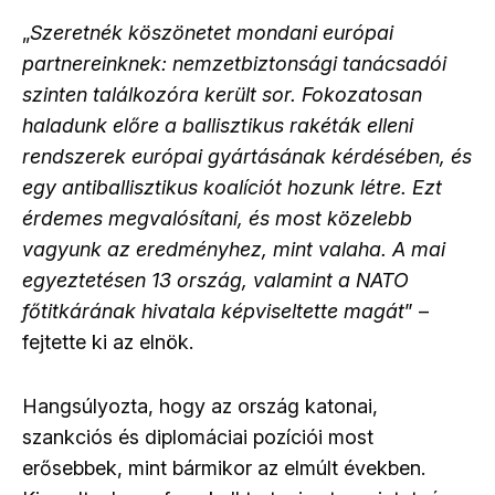
„
Szeretnék köszönetet mondani európai
partnereinknek: nemzetbiztonsági tanácsadói
szinten találkozóra került sor. Fokozatosan
haladunk előre a ballisztikus rakéták elleni
rendszerek európai gyártásának kérdésében, és
egy antiballisztikus koalíciót hozunk létre. Ezt
érdemes megvalósítani, és most közelebb
vagyunk az eredményhez, mint valaha. A mai
egyeztetésen 13 ország, valamint a NATO
főtitkárának hivatala képviseltette magát
” –
fejtette ki az elnök.
Hangsúlyozta, hogy az ország katonai,
szankciós és diplomáciai pozíciói most
erősebbek, mint bármikor az elmúlt években.