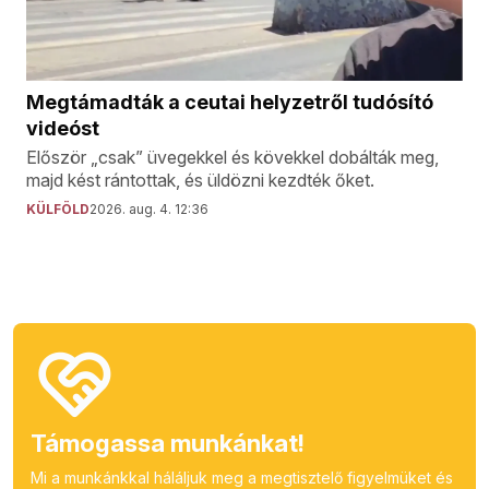
Megtámadták a ceutai helyzetről tudósító
videóst
Először „csak” üvegekkel és kövekkel dobálták meg,
majd kést rántottak, és üldözni kezdték őket.
KÜLFÖLD
2026. aug. 4. 12:36
Támogassa munkánkat!
Mi a munkánkkal háláljuk meg a megtisztelő figyelmüket és