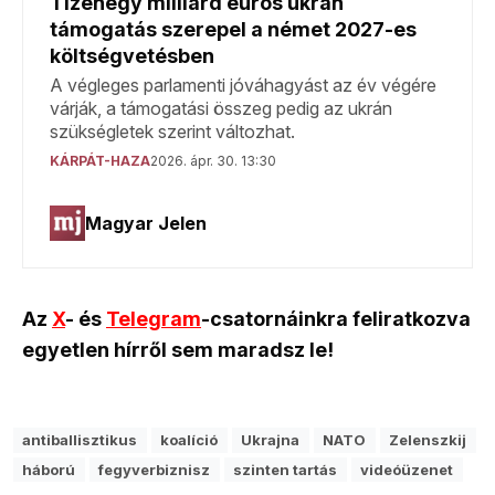
Az
X
- és
Telegram
-csatornáinkra feliratkozva
egyetlen hírről sem maradsz le!
antiballisztikus
koalíció
Ukrajna
NATO
Zelenszkij
háború
fegyverbiznisz
szinten tartás
videóüzenet