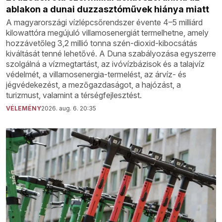
ablakon a dunai duzzasztóművek hiánya miatt
A magyarországi vízlépcsőrendszer évente 4–5 milliárd
kilowattóra megújuló villamosenergiát termelhetne, amely
hozzávetőleg 3,2 millió tonna szén-dioxid-kibocsátás
kiváltását tenné lehetővé. A Duna szabályozása egyszerre
szolgálná a vízmegtartást, az ivóvízbázisok és a talajvíz
védelmét, a villamosenergia-termelést, az árvíz- és
jégvédekezést, a mezőgazdaságot, a hajózást, a
turizmust, valamint a térségfejlesztést.
VÉLEMÉNY
2026. aug. 6. 20:35