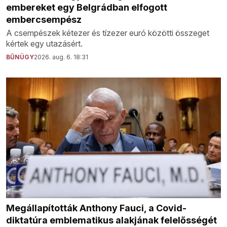
embereket egy Belgrádban elfogott
embercsempész
A csempészek kétezer és tízezer euró közötti összeget
kértek egy utazásért.
BŰNÜGY
2026. aug. 6. 18:31
Megállapították Anthony Fauci, a Covid-
diktatúra emblematikus alakjának felelősségét