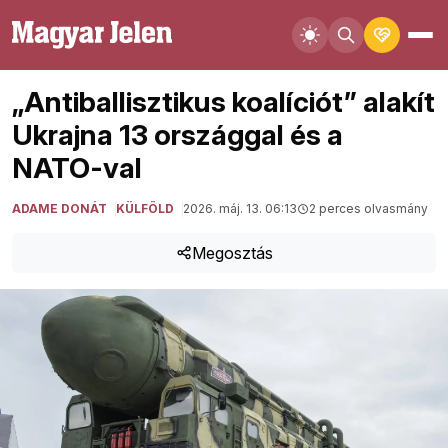
„Antiballisztikus koalíciót” alakít
Ukrajna 13 országgal és a
NATO-val
ADAME DONÁT
KÜLFÖLD
2026. máj. 13. 06:13
2 perces olvasmány
Megosztás