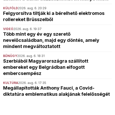
KÜLFÖLD
2026. aug. 6. 20:29
Felgyorsítva tiltják ki a bérelhető elektromos
rollereket Brüsszelből
VIDEÓ
2026. aug. 6. 19:37
Több mint egy év egy szerető
nevelőcsaládban, majd egy döntés, amely
mindent megváltoztatott
BŰNÜGY
2026. aug. 6. 18:31
Szerbiából Magyarországra szállított
embereket egy Belgrádban elfogott
embercsempész
KULTÚRA
2026. aug. 6. 17:35
Megállapították Anthony Fauci, a Covid-
diktatúra emblematikus alakjának felelősségét