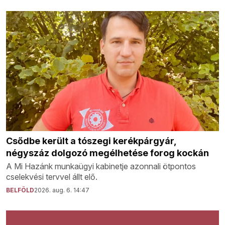
Csődbe került a tószegi kerékpárgyár,
négyszáz dolgozó megélhetése forog kockán
A Mi Hazánk munkaügyi kabinetje azonnali ötpontos
cselekvési tervvel állt elő.
BELFÖLD
2026. aug. 6. 14:47