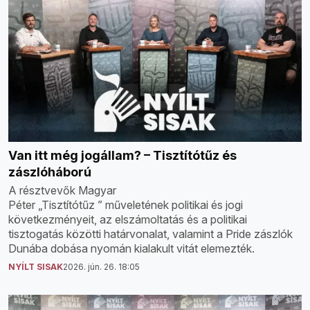
Van itt még jogállam? – Tisztítótűz és
zászlóháború
A résztvevők Magyar
Péter „Tisztítótűz ” műveletének politikai és jogi
következményeit, az elszámoltatás és a politikai
tisztogatás közötti határvonalat, valamint a Pride zászlók
Dunába dobása nyomán kialakult vitát elemezték.
NYÍLT SISAK
2026. jún. 26. 18:05