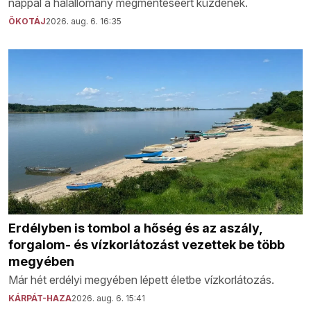
nappal a halállomány megmentéséért küzdenek.
ÖKOTÁJ
2026. aug. 6. 16:35
Erdélyben is tombol a hőség és az aszály,
forgalom- és vízkorlátozást vezettek be több
megyében
Már hét erdélyi megyében lépett életbe vízkorlátozás.
KÁRPÁT-HAZA
2026. aug. 6. 15:41