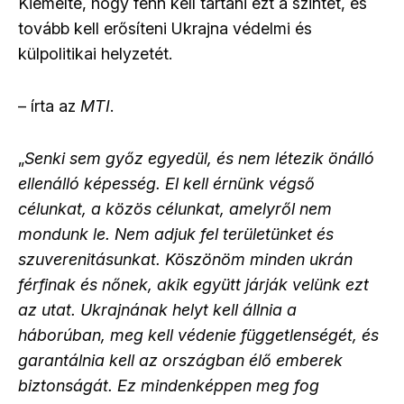
Kiemelte, hogy fenn kell tartani ezt a szintet, és
tovább kell erősíteni Ukrajna védelmi és
külpolitikai helyzetét.
– írta az
MTI
.
„
Senki sem győz egyedül, és nem létezik önálló
ellenálló képesség. El kell érnünk végső
célunkat, a közös célunkat, amelyről nem
mondunk le. Nem adjuk fel területünket és
szuverenitásunkat. Köszönöm minden ukrán
férfinak és nőnek, akik együtt járják velünk ezt
az utat. Ukrajnának helyt kell állnia a
háborúban, meg kell védenie függetlenségét, és
garantálnia kell az országban élő emberek
biztonságát. Ez mindenképpen meg fog