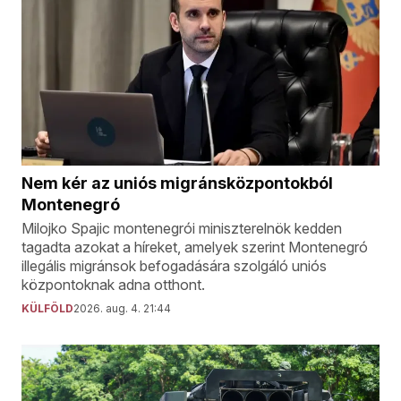
Nem kér az uniós migránsközpontokból
Montenegró
Milojko Spajic montenegrói miniszterelnök kedden
tagadta azokat a híreket, amelyek szerint Montenegró
illegális migránsok befogadására szolgáló uniós
központoknak adna otthont.
KÜLFÖLD
2026. aug. 4. 21:44