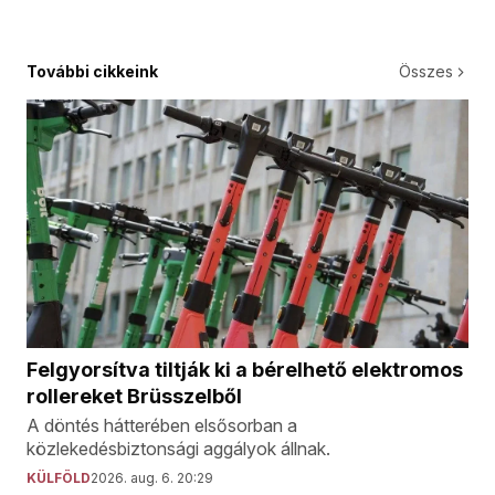
További cikkeink
Összes
Felgyorsítva tiltják ki a bérelhető elektromos
rollereket Brüsszelből
A döntés hátterében elsősorban a
közlekedésbiztonsági aggályok állnak.
KÜLFÖLD
2026. aug. 6. 20:29