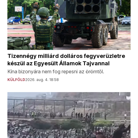
Tizennégy milliárd dolláros fegyverüzletre
készül az Egyesült Államok Tajvannal
Kína bizonyára nem fog repesni az örömtől.
KÜLFÖLD
2026. aug. 4. 18:58