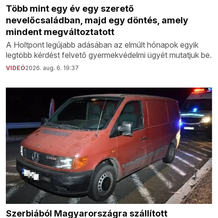
Több mint egy év egy szerető
nevelőcsaládban, majd egy döntés, amely
mindent megváltoztatott
A Holtpont legújabb adásában az elmúlt hónapok egyik
legtöbb kérdést felvető gyermekvédelmi ügyét mutatjuk be.
VIDEÓ
2026. aug. 6. 19:37
Szerbiából Magyarországra szállított