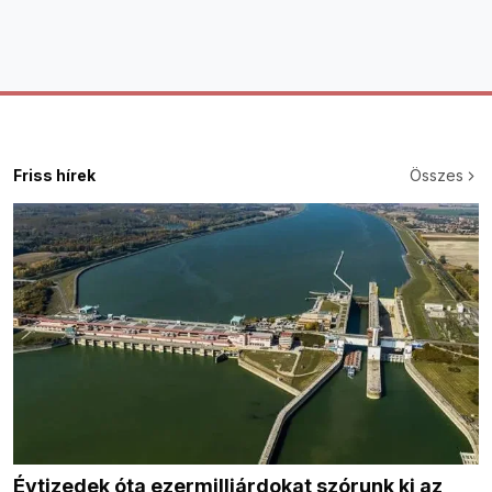
Friss hírek
Összes
Évtizedek óta ezermilliárdokat szórunk ki az