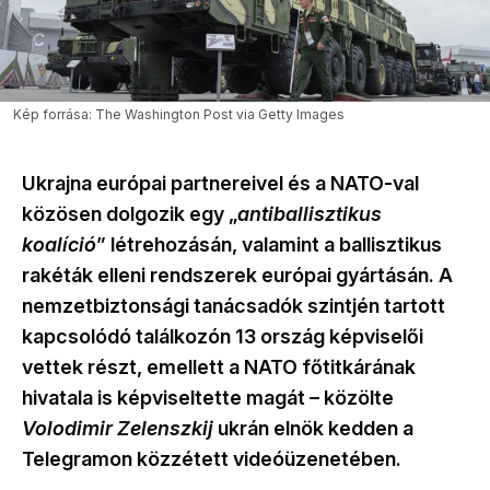
Kép forrása: The Washington Post via Getty Images
Ukrajna európai partnereivel és a NATO-val
közösen dolgozik egy „
antiballisztikus
koalíció
” létrehozásán, valamint a ballisztikus
rakéták elleni rendszerek európai gyártásán. A
nemzetbiztonsági tanácsadók szintjén tartott
kapcsolódó találkozón 13 ország képviselői
vettek részt, emellett a NATO főtitkárának
hivatala is képviseltette magát – közölte
Volodimir Zelenszkij
ukrán elnök kedden a
Telegramon közzétett videóüzenetében.