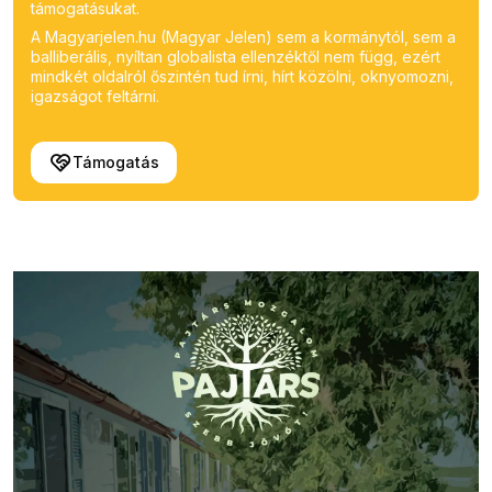
támogatásukat.
A Magyarjelen.hu (Magyar Jelen) sem a kormánytól, sem a
balliberális, nyíltan globalista ellenzéktől nem függ, ezért
mindkét oldalról őszintén tud írni, hírt közölni, oknyomozni,
igazságot feltárni.
Támogatás