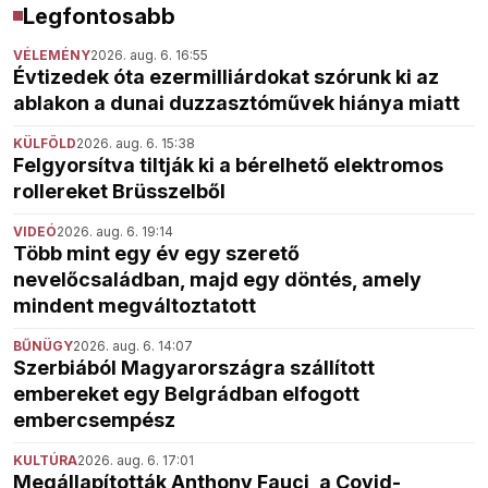
Legfontosabb
VÉLEMÉNY
2026. aug. 6. 16:55
Évtizedek óta ezermilliárdokat szórunk ki az
ablakon a dunai duzzasztóművek hiánya miatt
KÜLFÖLD
2026. aug. 6. 15:38
Felgyorsítva tiltják ki a bérelhető elektromos
rollereket Brüsszelből
VIDEÓ
2026. aug. 6. 19:14
Több mint egy év egy szerető
nevelőcsaládban, majd egy döntés, amely
mindent megváltoztatott
BŰNÜGY
2026. aug. 6. 14:07
Szerbiából Magyarországra szállított
embereket egy Belgrádban elfogott
embercsempész
KULTÚRA
2026. aug. 6. 17:01
Megállapították Anthony Fauci, a Covid-