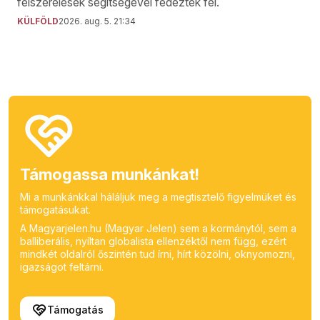
felszerelések segítségével fedezték fel.
KÜLFÖLD
2026. aug. 5. 21:34
Támogassa munkánkat!
Mi a munkánkkal háláljuk meg a megtisztelő figyelmüket és
támogatásukat.
A Magyarjelen.hu (Magyar Jelen) sem a kormánytól, sem a
balliberális, nyíltan globalista ellenzéktől nem függ, ezért
mindkét oldalról őszintén tud írni, hírt közölni, oknyomozni,
igazságot feltárni.
Támogatás