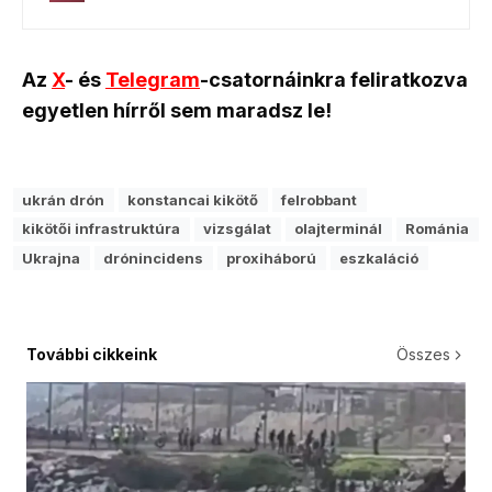
Az
X
- és
Telegram
-csatornáinkra feliratkozva
egyetlen hírről sem maradsz le!
ukrán drón
konstancai kikötő
felrobbant
kikötői infrastruktúra
vizsgálat
olajterminál
Románia
Ukrajna
drónincidens
proxiháború
eszkaláció
További cikkeink
Összes