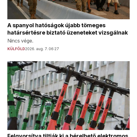
A spanyol hatóságok újabb tömeges
határsértésre biztató üzeneteket vizsgálnak
Nincs vége.
KÜLFÖLD
2026. aug. 7. 06:27
Felgyorsítva tiltják ki a bérelhető elektromos