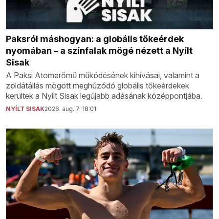
Paksról máshogyan: a globális tőkeérdek
nyomában – a színfalak mögé nézett a Nyílt
Sisak
A Paksi Atomerőmű működésének kihívásai, valamint a
zöldátállás mögött meghúzódó globális tőkeérdekek
kerültek a Nyílt Sisak legújabb adásának középpontjába.
NYÍLT SISAK
2026. aug. 7. 18:01