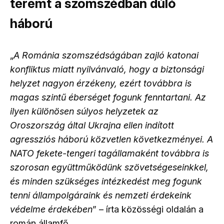
teremt a szomszédban dúló
háború
„
A Románia szomszédságában zajló katonai
konfliktus miatt nyilvánvaló, hogy a biztonsági
helyzet nagyon érzékeny, ezért továbbra is
magas szintű éberséget fogunk fenntartani. Az
ilyen különösen súlyos helyzetek az
Oroszország által Ukrajna ellen indított
agressziós háború közvetlen következményei. A
NATO fekete-tengeri tagállamaként továbbra is
szorosan együttműködünk szövetségeseinkkel,
és minden szükséges intézkedést meg fogunk
tenni állampolgáraink és nemzeti érdekeink
védelme érdekében
” – írta közösségi oldalán a
román államfő.