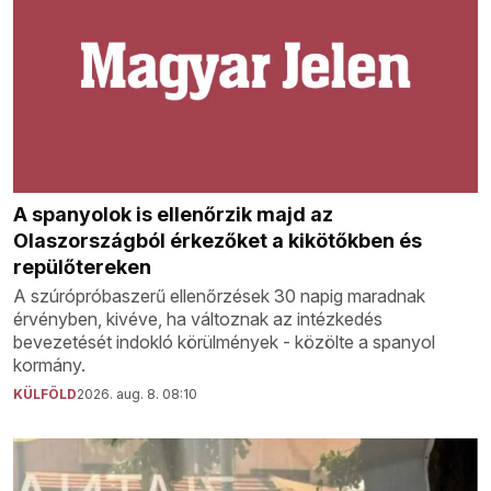
A spanyolok is ellenőrzik majd az
Olaszországból érkezőket a kikötőkben és
repülőtereken
A szúrópróbaszerű ellenőrzések 30 napig maradnak
érvényben, kivéve, ha változnak az intézkedés
bevezetését indokló körülmények - közölte a spanyol
kormány.
KÜLFÖLD
2026. aug. 8. 08:10