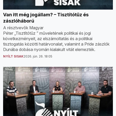
Van itt még jogállam? – Tisztítótűz és
zászlóháború
A résztvevők Magyar
Péter „Tisztítótűz ” műveletének politikai és jogi
következményeit, az elszámoltatás és a politikai
tisztogatás közötti határvonalat, valamint a Pride zászlók
Dunába dobása nyomán kialakult vitát elemezték.
NYÍLT SISAK
2026. jún. 26. 18:05