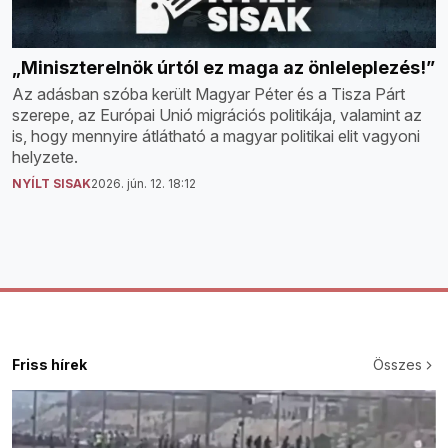
„Miniszterelnök úrtól ez maga az önleleplezés!”
Az adásban szóba került Magyar Péter és a Tisza Párt
szerepe, az Európai Unió migrációs politikája, valamint az
is, hogy mennyire átlátható a magyar politikai elit vagyoni
helyzete.
NYÍLT SISAK
2026. jún. 12. 18:12
Friss hírek
Összes