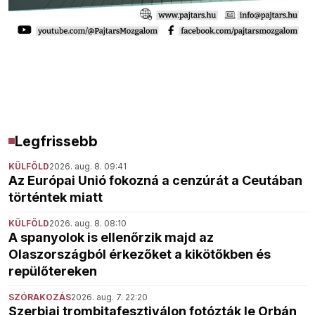
Legfrissebb
KÜLFÖLD
2026. aug. 8. 09:41
Az Európai Unió fokozná a cenzúrát a Ceutában
történtek miatt
KÜLFÖLD
2026. aug. 8. 08:10
A spanyolok is ellenőrzik majd az
Olaszországból érkezőket a kikötőkben és
repülőtereken
SZÓRAKOZÁS
2026. aug. 7. 22:20
Szerbiai trombitafesztiválon fotózták le Orbán