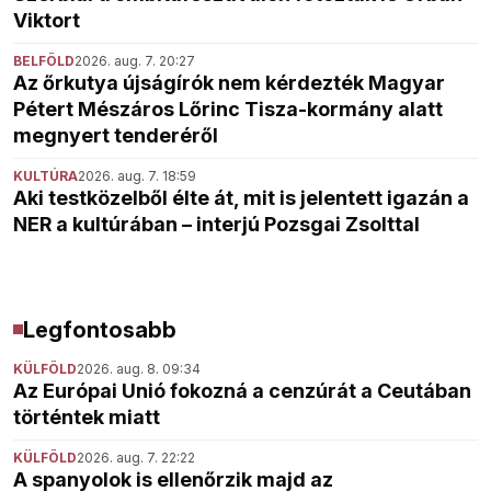
Viktort
BELFÖLD
2026. aug. 7. 20:27
Az őrkutya újságírók nem kérdezték Magyar
Pétert Mészáros Lőrinc Tisza-kormány alatt
megnyert tenderéről
KULTÚRA
2026. aug. 7. 18:59
Aki testközelből élte át, mit is jelentett igazán a
NER a kultúrában – interjú Pozsgai Zsolttal
Legfontosabb
KÜLFÖLD
2026. aug. 8. 09:34
Az Európai Unió fokozná a cenzúrát a Ceutában
történtek miatt
KÜLFÖLD
2026. aug. 7. 22:22
A spanyolok is ellenőrzik majd az