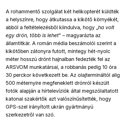
A rohammentő szolgálat két helikopterét küldték
a helyszínre, hogy átkutassa a kikötő környékét,
abból a feltételezésből kiindulva, hogy „
ha volt
egy drón, több is lehet
” – magyarázta az
államtitkár. A román média beszámolói szerint a
kikötőben zátonyra futott, mintegy hét-nyolc
méter hosszú drónt hajnalban fedezték fel az
ARSVOM munkatársai, a robbanás pedig 10 óra
30 perckor következett be. Az olajtermináltól alig
500 méternyire megfeneklett drónról készült
fotók alapján a hírtelevíziók által megszólaltatott
katonai szakértők azt valószínűsítették, hogy
GPS-szel irányított ukrán gyártmányú
szerkezetről van szó.