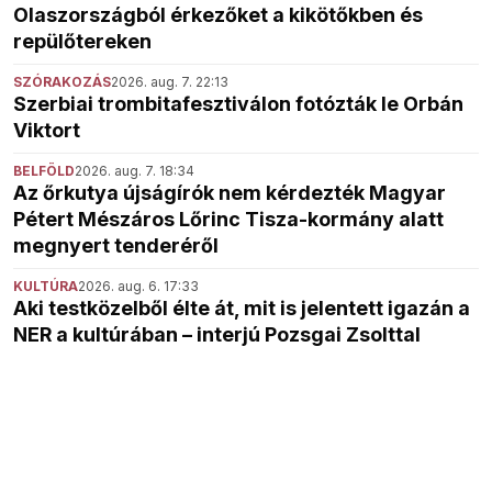
Olaszországból érkezőket a kikötőkben és
repülőtereken
SZÓRAKOZÁS
2026. aug. 7. 22:13
Szerbiai trombitafesztiválon fotózták le Orbán
Viktort
BELFÖLD
2026. aug. 7. 18:34
Az őrkutya újságírók nem kérdezték Magyar
Pétert Mészáros Lőrinc Tisza-kormány alatt
megnyert tenderéről
KULTÚRA
2026. aug. 6. 17:33
Aki testközelből élte át, mit is jelentett igazán a
NER a kultúrában – interjú Pozsgai Zsolttal