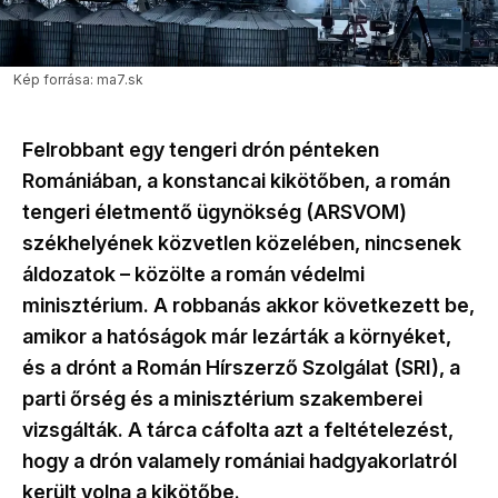
Kép forrása: ma7.sk
Felrobbant egy tengeri drón pénteken
Romániában, a konstancai kikötőben, a román
tengeri életmentő ügynökség (ARSVOM)
székhelyének közvetlen közelében, nincsenek
áldozatok – közölte a román védelmi
minisztérium. A robbanás akkor következett be,
amikor a hatóságok már lezárták a környéket,
és a drónt a Román Hírszerző Szolgálat (SRI), a
parti őrség és a minisztérium szakemberei
vizsgálták. A tárca cáfolta azt a feltételezést,
hogy a drón valamely romániai hadgyakorlatról
került volna a kikötőbe.