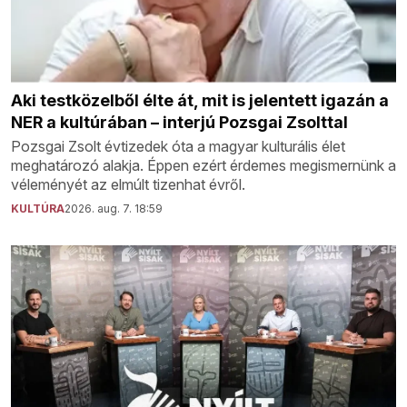
Aki testközelből élte át, mit is jelentett igazán a
NER a kultúrában – interjú Pozsgai Zsolttal
Pozsgai Zsolt évtizedek óta a magyar kulturális élet
meghatározó alakja. Éppen ezért érdemes megismernünk a
véleményét az elmúlt tizenhat évről.
KULTÚRA
2026. aug. 7. 18:59