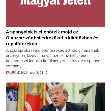
A spanyolok is ellenőrzik majd az
Olaszországból érkezőket a kikötőkben és
repülőtereken
A szúrópróbaszerű ellenőrzések 30 napig maradnak
érvényben, kivéve, ha változnak az intézkedés
bevezetését indokló körülmények - közölte a spanyol
kormány.
KÜLFÖLD
2026. aug. 8. 08:10