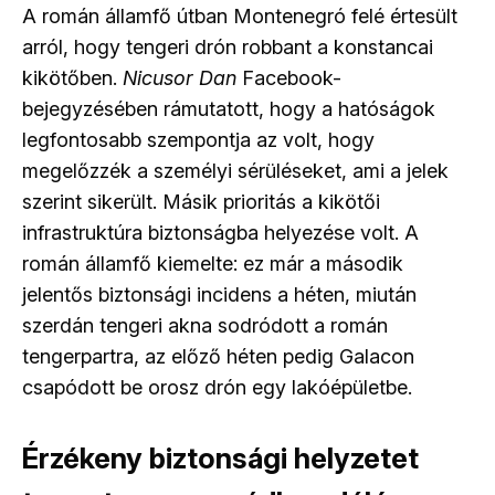
A román államfő útban Montenegró felé értesült
arról, hogy tengeri drón robbant a konstancai
kikötőben.
Nicusor Dan
Facebook-
bejegyzésében rámutatott, hogy a hatóságok
legfontosabb szempontja az volt, hogy
megelőzzék a személyi sérüléseket, ami a jelek
szerint sikerült. Másik prioritás a kikötői
infrastruktúra biztonságba helyezése volt. A
román államfő kiemelte: ez már a második
jelentős biztonsági incidens a héten, miután
szerdán tengeri akna sodródott a román
tengerpartra, az előző héten pedig Galacon
csapódott be orosz drón egy lakóépületbe.
Érzékeny biztonsági helyzetet