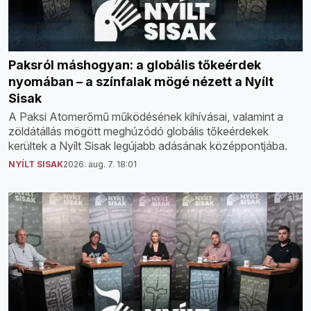
Paksról máshogyan: a globális tőkeérdek
nyomában – a színfalak mögé nézett a Nyílt
Sisak
A Paksi Atomerőmű működésének kihívásai, valamint a
zöldátállás mögött meghúzódó globális tőkeérdekek
kerültek a Nyílt Sisak legújabb adásának középpontjába.
NYÍLT SISAK
2026. aug. 7. 18:01