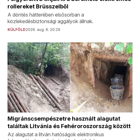
rollereket Brüsszelből
A döntés hátterében elsősorban a
közlekedésbiztonsági aggályok állnak.
KÜLFÖLD
2026. aug. 6. 20:29
Migránscsempészetre használt alagutat
találtak Litvánia és Fehéroroszország között
Az alagutat a litván hatóságok elektronikus