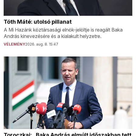
Tóth Máté: utolsó pillanat
A Mi Hazánk köztársasági elnök-jelöltje is reagált Baka
András kinevezésére és a kialakult helyzetre.
VÉLEMÉNY
2026. aug. 8. 15:47
Toroczkai: „Baka András elmúlt időszakban tett