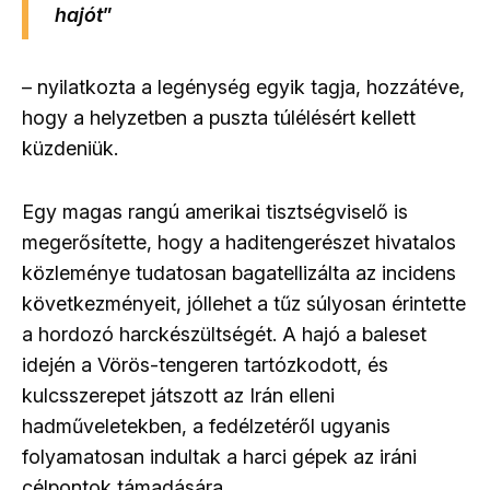
hajót
”
– nyilatkozta a legénység egyik tagja, hozzátéve,
hogy a helyzetben a puszta túlélésért kellett
küzdeniük.
Egy magas rangú amerikai tisztségviselő is
megerősítette, hogy a haditengerészet hivatalos
közleménye tudatosan bagatellizálta az incidens
következményeit, jóllehet a tűz súlyosan érintette
a hordozó harckészültségét. A hajó a baleset
idején a Vörös-tengeren tartózkodott, és
kulcsszerepet játszott az Irán elleni
hadműveletekben, a fedélzetéről ugyanis
folyamatosan indultak a harci gépek az iráni
célpontok támadására.