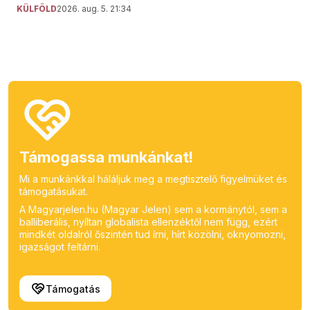
KÜLFÖLD
2026. aug. 5. 21:34
Támogassa munkánkat!
Mi a munkánkkal háláljuk meg a megtisztelő figyelmüket és
támogatásukat.
A Magyarjelen.hu (Magyar Jelen) sem a kormánytól, sem a
balliberális, nyíltan globalista ellenzéktől nem függ, ezért
mindkét oldalról őszintén tud írni, hírt közölni, oknyomozni,
igazságot feltárni.
Támogatás