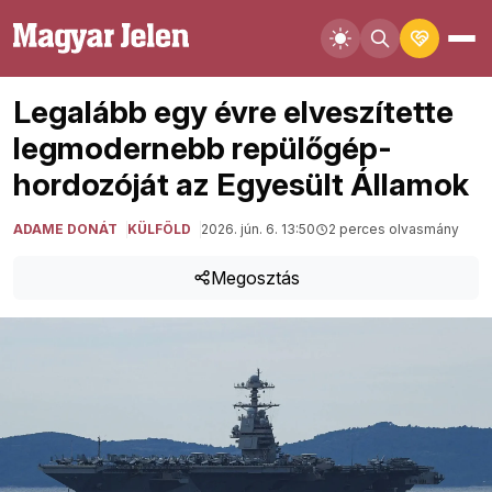
Legalább egy évre elveszítette
legmodernebb repülőgép-
hordozóját az Egyesült Államok
ADAME DONÁT
KÜLFÖLD
2026. jún. 6. 13:50
2 perces olvasmány
Megosztás