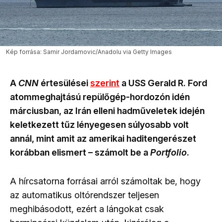
Kép forrása: Samir Jordamovic/Anadolu via Getty Images
A
CNN
értesülései
szerint
a USS Gerald R. Ford
atommeghajtású repülőgép-hordozón idén
márciusban, az Irán elleni hadműveletek idején
keletkezett tűz lényegesen súlyosabb volt
annál, mint amit az amerikai haditengerészet
korábban elismert – számolt be a
Portfolio
.
A hírcsatorna forrásai arról számoltak be, hogy
az automatikus oltórendszer teljesen
meghibásodott, ezért a lángokat csak