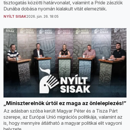
tisztogatás közötti határvonalat, valamint a Pride zászlók
Dunába dobása nyomán kialakult vitát elemezték.
NYÍLT SISAK
2026. jún. 26. 18:05
„Miniszterelnök úrtól ez maga az önleleplezés!”
Az adásban szóba került Magyar Péter és a Tisza Párt
szerepe, az Európai Unió migrációs politikája, valamint az
is, hogy mennyire átlátható a magyar politikai elit vagyoni
helyzete.