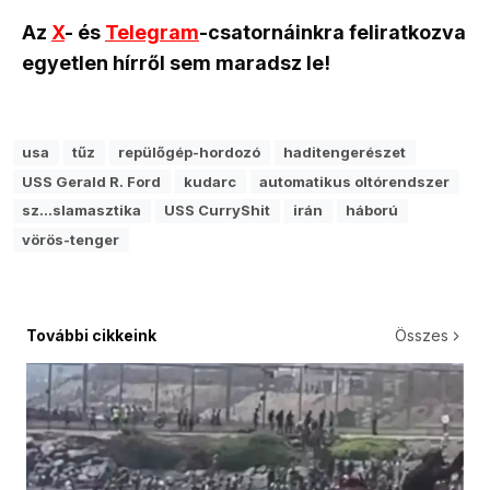
Az
X
- és
Telegram
-csatornáinkra feliratkozva
egyetlen hírről sem maradsz le!
usa
tűz
repülőgép-hordozó
haditengerészet
USS Gerald R. Ford
kudarc
automatikus oltórendszer
sz…slamasztika
USS CurryShit
irán
háború
vörös-tenger
További cikkeink
Összes