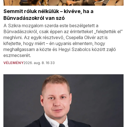
Semmit róluk nélkülük – kivéve, ha a
Bűnvadászokról van szó
A Szikra mozgalom szerda este beszélgetett a
Bűnvadászokról, csak éppen az érintetteket „felejtették el”
meghívni. Az egyik résztvevő, Csepella Olivér azt is
kifejtette, hogy miért – én ugyanis elmentem, hogy
meghallgassam a közte és Hegyi Szabolcs között zajló
eszmecserét.
VÉLEMÉNY
2026. aug. 8. 16:33