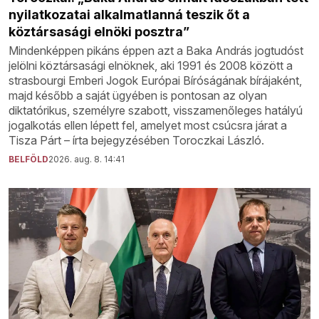
nyilatkozatai alkalmatlanná teszik őt a
köztársasági elnöki posztra”
Mindenképpen pikáns éppen azt a Baka András jogtudóst
jelölni köztársasági elnöknek, aki 1991 és 2008 között a
strasbourgi Emberi Jogok Európai Bíróságának bírájaként,
majd később a saját ügyében is pontosan az olyan
diktatórikus, személyre szabott, visszamenőleges hatályú
jogalkotás ellen lépett fel, amelyet most csúcsra járat a
Tisza Párt – írta bejegyzésében Toroczkai László.
BELFÖLD
2026. aug. 8. 14:41