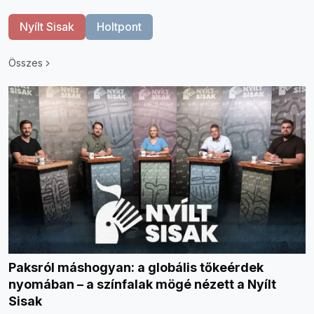
Nyílt Sisak
Holtpont
Összes
Paksról máshogyan: a globális tőkeérdek
nyomában – a színfalak mögé nézett a Nyílt
Sisak