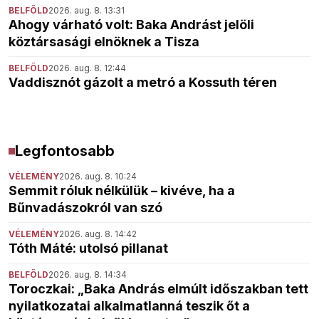
BELFÖLD
2026. aug. 8. 13:31
Ahogy várható volt: Baka Andrást jelöli
köztársasági elnöknek a Tisza
BELFÖLD
2026. aug. 8. 12:44
Vaddisznót gázolt a metró a Kossuth téren
Legfontosabb
VÉLEMÉNY
2026. aug. 8. 10:24
Semmit róluk nélkülük – kivéve, ha a
Bűnvadászokról van szó
VÉLEMÉNY
2026. aug. 8. 14:42
Tóth Máté: utolsó pillanat
BELFÖLD
2026. aug. 8. 14:34
Toroczkai: „Baka András elmúlt időszakban tett
nyilatkozatai alkalmatlanná teszik őt a