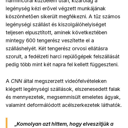
harmincórai küzdelem után, kizárólag a
legénység kézi erővel végzett munkájának
köszönhetően sikerült megfékezni. A tűz számos
legénységi szállást és kiszolgálóhelyiséget
teljesen elpusztított, aminek következtében
mintegy 600 tengerész veszítette el a
szálláshelyét. Két tengerész orvosi ellátásra
szorult, a fedélzeti harci repülőgépek felszállását
pedig több mint két napra fel kellett függeszteni.
A
CNN
által megszerzett videófelvételeken
kiégett legénységi szállások, elszenesedett falak
és mennyezetek, megsemmisült emeletes ágyak,
valamint deformálódott acélszerkezetek láthatók.
„
Komolyan azt hittem, hogy elveszítjük a