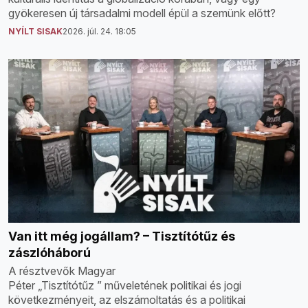
gyökeresen új társadalmi modell épül a szemünk előtt?
NYÍLT SISAK
2026. júl. 24. 18:05
Van itt még jogállam? – Tisztítótűz és
zászlóháború
A résztvevők Magyar
Péter „Tisztítótűz ” műveletének politikai és jogi
következményeit, az elszámoltatás és a politikai