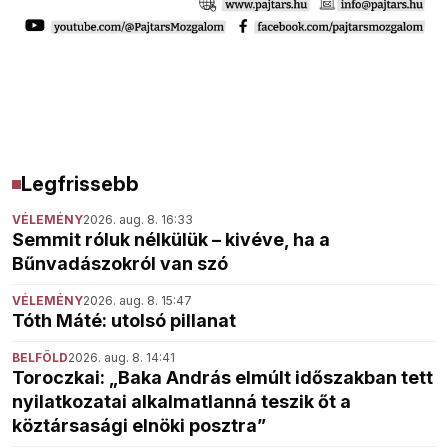
Legfrissebb
VÉLEMÉNY
2026. aug. 8. 16:33
Semmit róluk nélkülük – kivéve, ha a
Bűnvadászokról van szó
VÉLEMÉNY
2026. aug. 8. 15:47
Tóth Máté: utolsó pillanat
BELFÖLD
2026. aug. 8. 14:41
Toroczkai: „Baka András elmúlt időszakban tett
nyilatkozatai alkalmatlanná teszik őt a
köztársasági elnöki posztra”