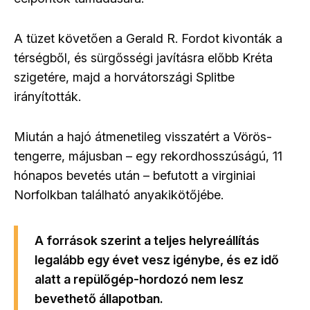
A tüzet követően a Gerald R. Fordot kivonták a
térségből, és sürgősségi javításra előbb Kréta
szigetére, majd a horvátországi Splitbe
irányították.
Miután a hajó átmenetileg visszatért a Vörös-
tengerre, májusban – egy rekordhosszúságú, 11
hónapos bevetés után – befutott a virginiai
Norfolkban található anyakikötőjébe.
A források szerint
a teljes helyreállítás
legalább egy évet vesz igénybe, és ez idő
alatt a repülőgép-hordozó nem lesz
bevethető állapotban.