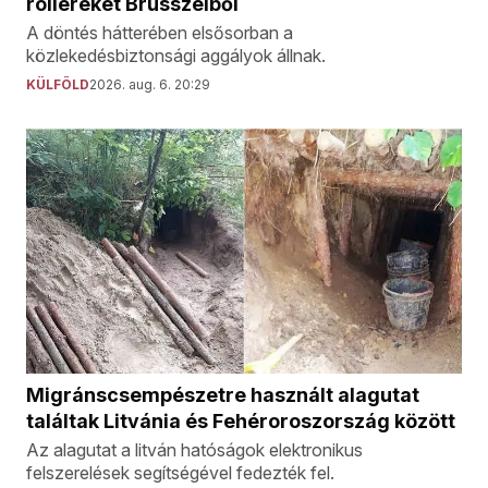
rollereket Brüsszelből
A döntés hátterében elsősorban a
közlekedésbiztonsági aggályok állnak.
KÜLFÖLD
2026. aug. 6. 20:29
Migránscsempészetre használt alagutat
találtak Litvánia és Fehéroroszország között
Az alagutat a litván hatóságok elektronikus
felszerelések segítségével fedezték fel.