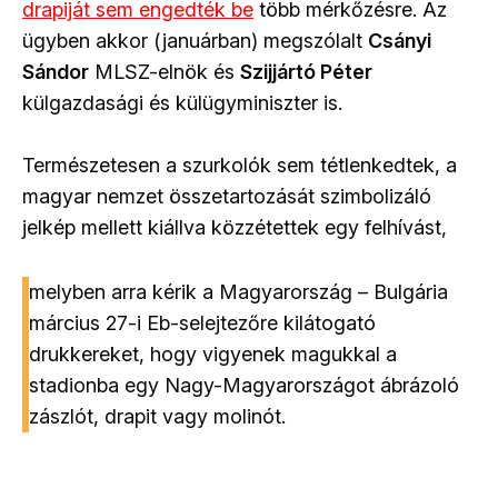
drapiját sem engedték be
több mérkőzésre. Az
ügyben akkor (januárban) megszólalt
Csányi
Sándor
MLSZ-elnök és
Szijjártó Péter
külgazdasági és külügyminiszter is.
Természetesen a szurkolók sem tétlenkedtek, a
magyar nemzet összetartozását szimbolizáló
jelkép mellett kiállva közzétettek egy felhívást,
melyben arra kérik a Magyarország – Bulgária
március 27-i Eb-selejtezőre kilátogató
drukkereket, hogy vigyenek magukkal a
stadionba egy Nagy-Magyarországot ábrázoló
zászlót, drapit vagy molinót.