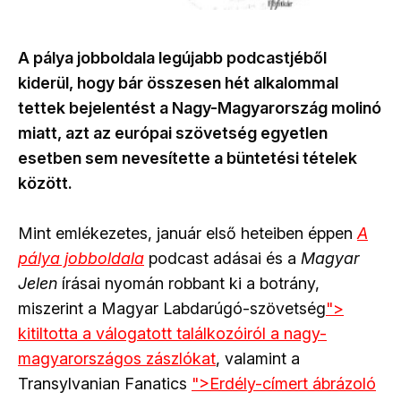
A pálya jobboldala legújabb podcastjéből
kiderül, hogy bár összesen hét alkalommal
tettek bejelentést a Nagy-Magyarország molinó
miatt, azt az európai szövetség egyetlen
esetben sem nevesítette a büntetési tételek
között.
Mint emlékezetes, január első heteiben éppen
A
pálya jobboldala
podcast adásai és a
Magyar
Jelen
írásai nyomán robbant ki a botrány,
miszerint a Magyar Labdarúgó-szövetség
">
kitiltotta a válogatott találkozóiról a nagy-
magyarországos zászlókat
, valamint a
Transylvanian Fanatics
">Erdély-címert ábrázoló