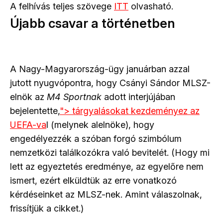
A felhívás teljes szövege
ITT
olvasható.
Újabb csavar a történetben
A Nagy-Magyarország-ügy januárban azzal
jutott nyugvópontra, hogy Csányi Sándor MLSZ-
elnök az
M4 Sportnak
adott interjújában
bejelentette,
"> tárgyalásokat kezdeményez az
UEFA-va
l (melynek alelnöke), hogy
engedélyezzék a szóban forgó szimbólum
nemzetközi találkozókra való bevitelét. (Hogy mi
lett az egyeztetés eredménye, az egyelőre nem
ismert, ezért elküldtük az erre vonatkozó
kérdéseinket az MLSZ-nek. Amint válaszolnak,
frissítjük a cikket.)