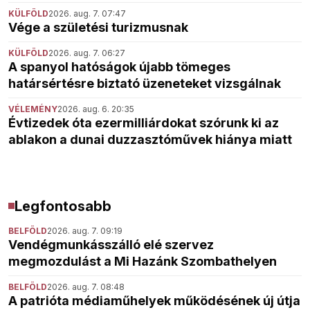
KÜLFÖLD
2026. aug. 7. 07:47
Vége a születési turizmusnak
KÜLFÖLD
2026. aug. 7. 06:27
A spanyol hatóságok újabb tömeges
határsértésre biztató üzeneteket vizsgálnak
VÉLEMÉNY
2026. aug. 6. 20:35
Évtizedek óta ezermilliárdokat szórunk ki az
ablakon a dunai duzzasztóművek hiánya miatt
Legfontosabb
BELFÖLD
2026. aug. 7. 09:19
Vendégmunkásszálló elé szervez
megmozdulást a Mi Hazánk Szombathelyen
BELFÖLD
2026. aug. 7. 08:48
A patrióta médiaműhelyek működésének új útja