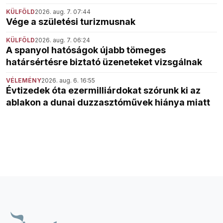
KÜLFÖLD
2026. aug. 7. 07:44
Vége a születési turizmusnak
KÜLFÖLD
2026. aug. 7. 06:24
A spanyol hatóságok újabb tömeges
határsértésre biztató üzeneteket vizsgálnak
VÉLEMÉNY
2026. aug. 6. 16:55
Évtizedek óta ezermilliárdokat szórunk ki az
ablakon a dunai duzzasztóművek hiánya miatt