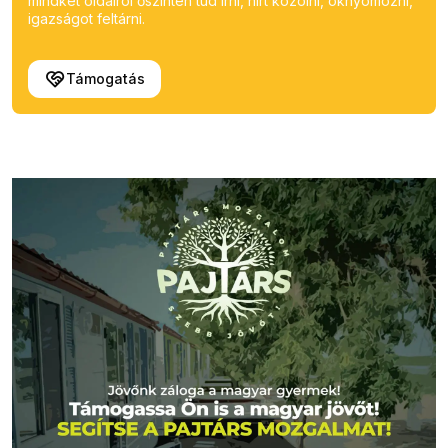
mindkét oldalról őszintén tud írni, hírt közölni, oknyomozni,
igazságot feltárni.
Támogatás