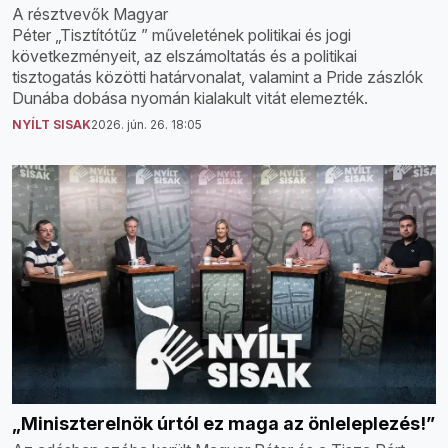
A résztvevők Magyar
Péter „Tisztítótűz ” műveletének politikai és jogi
következményeit, az elszámoltatás és a politikai
tisztogatás közötti határvonalat, valamint a Pride zászlók
Dunába dobása nyomán kialakult vitát elemezték.
NYÍLT SISAK
2026. jún. 26. 18:05
„Miniszterelnök úrtól ez maga az önleleplezés!”