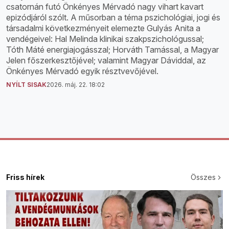
csatornán futó Önkényes Mérvadó nagy vihart kavart
epizódjáról szólt. A műsorban a téma pszichológiai, jogi és
társadalmi következményeit elemezte Gulyás Anita a
vendégeivel: Hal Melinda klinikai szakpszichológussal;
Tóth Máté energiajogásszal; Horváth Tamással, a Magyar
Jelen főszerkesztőjével; valamint Magyar Dáviddal, az
Önkényes Mérvadó egyik résztvevőjével.
NYÍLT SISAK
2026. máj. 22. 18:02
Friss hírek
Összes