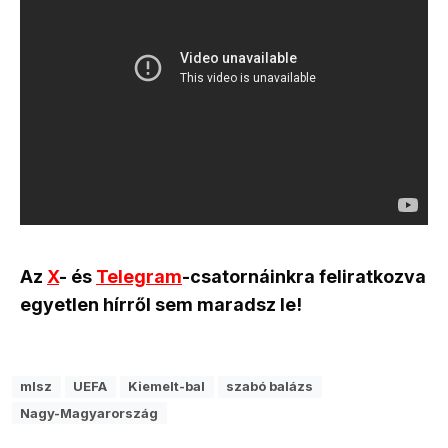
Az
X
- és
Telegram
-csatornáinkra feliratkozva
egyetlen hírről sem maradsz le!
mlsz
UEFA
Kiemelt-bal
szabó balázs
Nagy-Magyarország