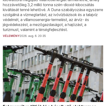
hozzávetőleg 3,2 millió tonna szén-dioxid-kibocsátás
kiváltását tenné lehetővé. A Duna szabályozása egyszerre
szolgálná a vízmegtartást, az ivóvízbázisok és a talajvíz
védelmét, a villamosenergia-termelést, az árvíz- és
jégvédekezést, a mezőgazdaságot, a hajózást, a
turizmust, valamint a térségfejlesztést.
VÉLEMÉNY
2026. aug. 6. 20:35