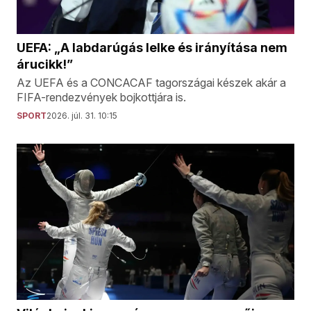
UEFA: „A labdarúgás lelke és irányítása nem
árucikk!”
Az UEFA és a CONCACAF tagországai készek akár a
FIFA-rendezvények bojkottjára is.
SPORT
2026. júl. 31. 10:15