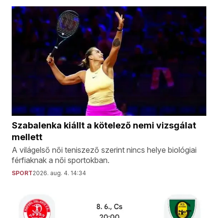
Szabalenka kiállt a kötelező nemi vizsgálat
mellett
A világelső női teniszező szerint nincs helye biológiai
férfiaknak a női sportokban.
SPORT
2026. aug. 4. 14:34