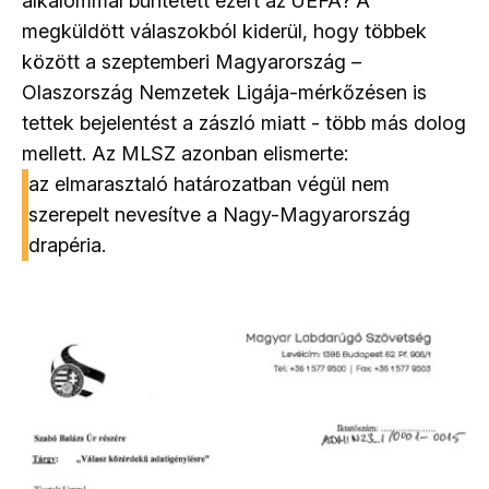
alkalommal büntetett ezért az UEFA? A
megküldött válaszokból kiderül, hogy többek
között a szeptemberi Magyarország –
Olaszország Nemzetek Ligája-mérkőzésen is
tettek bejelentést a zászló miatt - több más dolog
mellett. Az MLSZ azonban elismerte:
az elmarasztaló határozatban végül nem
szerepelt nevesítve a Nagy-Magyarország
drapéria.