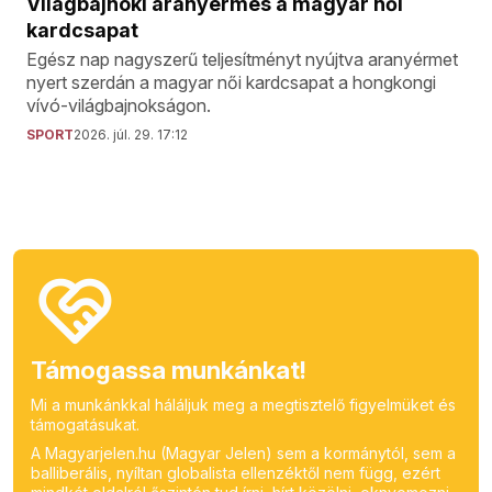
Világbajnoki aranyérmes a magyar női
kardcsapat
Egész nap nagyszerű teljesítményt nyújtva aranyérmet
nyert szerdán a magyar női kardcsapat a hongkongi
vívó-világbajnokságon.
SPORT
2026. júl. 29. 17:12
Támogassa munkánkat!
Mi a munkánkkal háláljuk meg a megtisztelő figyelmüket és
támogatásukat.
A Magyarjelen.hu (Magyar Jelen) sem a kormánytól, sem a
balliberális, nyíltan globalista ellenzéktől nem függ, ezért