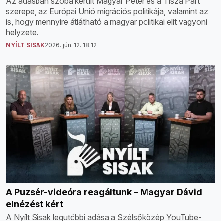
Az adásban szóba került Magyar Péter és a Tisza Párt
szerepe, az Európai Unió migrációs politikája, valamint az
is, hogy mennyire átlátható a magyar politikai elit vagyoni
helyzete.
NYÍLT SISAK
2026. jún. 12. 18:12
A Puzsér-videóra reagáltunk – Magyar Dávid
elnézést kért
A Nyílt Sisak legutóbbi adása a Szélsőközép YouTube-