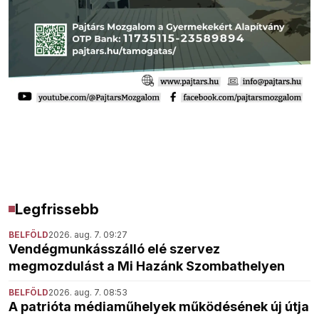
Legfrissebb
BELFÖLD
2026. aug. 7. 09:27
Vendégmunkásszálló elé szervez
megmozdulást a Mi Hazánk Szombathelyen
BELFÖLD
2026. aug. 7. 08:53
A patrióta médiaműhelyek működésének új útja