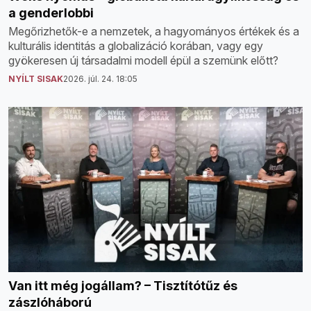
a genderlobbi
Megőrizhetők-e a nemzetek, a hagyományos értékek és a
kulturális identitás a globalizáció korában, vagy egy
gyökeresen új társadalmi modell épül a szemünk előtt?
NYÍLT SISAK
2026. júl. 24. 18:05
Van itt még jogállam? – Tisztítótűz és
zászlóháború