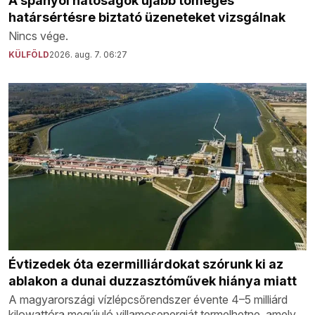
A spanyol hatóságok újabb tömeges
határsértésre biztató üzeneteket vizsgálnak
Nincs vége.
KÜLFÖLD
2026. aug. 7. 06:27
Évtizedek óta ezermilliárdokat szórunk ki az
ablakon a dunai duzzasztóművek hiánya miatt
A magyarországi vízlépcsőrendszer évente 4–5 milliárd
kilowattóra megújuló villamosenergiát termelhetne, amely