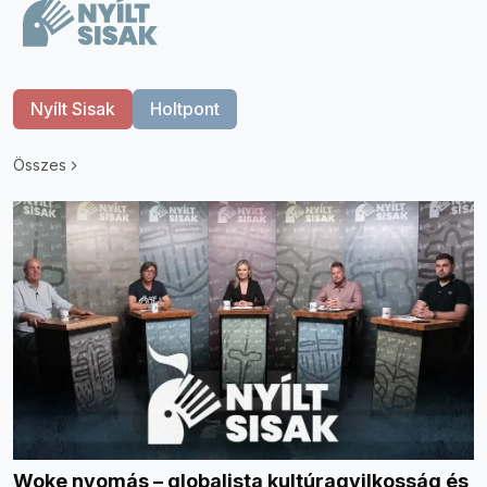
Nyílt Sisak
Holtpont
Összes
Woke nyomás – globalista kultúragyilkosság és