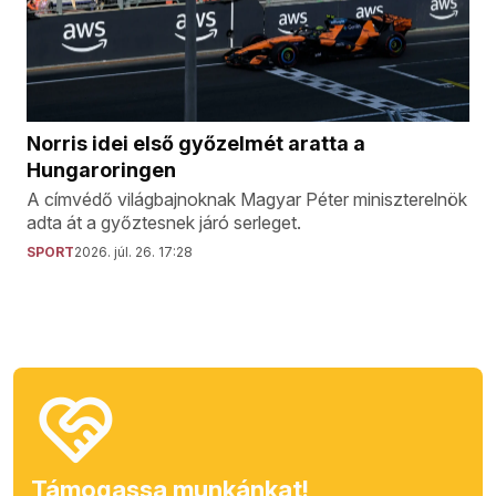
Norris idei első győzelmét aratta a
Hungaroringen
A címvédő világbajnoknak Magyar Péter miniszterelnök
adta át a győztesnek járó serleget.
SPORT
2026. júl. 26. 17:28
Támogassa munkánkat!