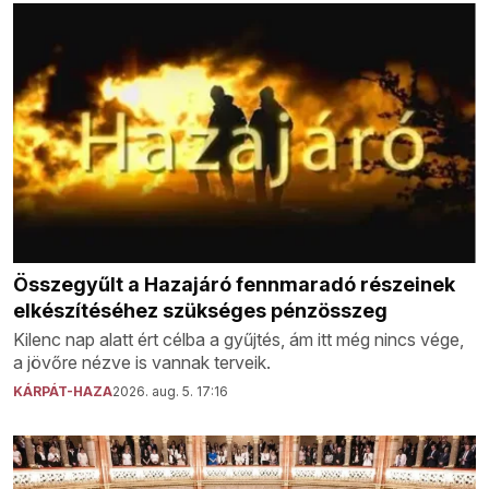
Összegyűlt a Hazajáró fennmaradó részeinek
elkészítéséhez szükséges pénzösszeg
Kilenc nap alatt ért célba a gyűjtés, ám itt még nincs vége,
a jövőre nézve is vannak terveik.
KÁRPÁT-HAZA
2026. aug. 5. 17:16