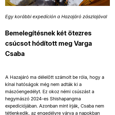
Egy korábbi expedíción a Hazajáró zászlajával
Bemelegítésnek két ötezres
csúcsot hódított meg Varga
Csaba
A Hazajáró ma délelőtt számolt be róla, hogy a
kínai hatóságok még nem adták ki a
mászóengedélyt. Ez okoz némi csúszást a
hegymászó 2024-es Shishapangma
expedíciójában. Azonban mint írják, Csaba nem
tétlenkedik, az engedélyre várva a napokban