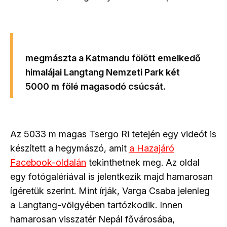
megmászta a Katmandu fölött emelkedő
himalájai Langtang Nemzeti Park két
5000 m fölé magasodó csúcsát.
Az 5033 m magas Tsergo Ri tetején egy videót is
készített a hegymászó, amit
a Hazajáró
Facebook-oldalán
tekinthetnek meg. Az oldal
egy fotógalériával is jelentkezik majd hamarosan
ígéretük szerint. Mint írják, Varga Csaba jelenleg
a Langtang-völgyében tartózkodik. Innen
hamarosan visszatér Nepál fővárosába,