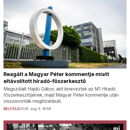
Reagált a Magyar Péter kommentje miatt
eltávolított híradó-főszerkesztő
Megszólalt Hajdú Gábor, akit kineveztek az M1 Híradó
főszerkesztőjének, majd Magyar Péter kommentje után
visszavonták megbízatását.
BELFÖLD
2026. aug. 5. 18:58