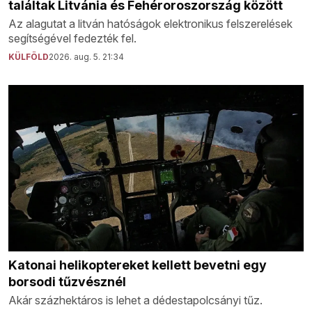
találtak Litvánia és Fehéroroszország között
Az alagutat a litván hatóságok elektronikus felszerelések
segítségével fedezték fel.
KÜLFÖLD
2026. aug. 5. 21:34
Katonai helikoptereket kellett bevetni egy
borsodi tűzvésznél
Akár százhektáros is lehet a dédestapolcsányi tűz.