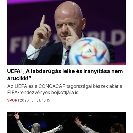
UEFA: „A labdarúgás lelke és irányítása nem
árucikk!”
Az UEFA és a CONCACAF tagországai készek akár a
FIFA-rendezvények bojkottjára is.
SPORT
2026. júl. 31. 10:15