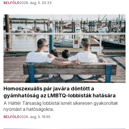
BELFÖLD
2026. aug. 5. 20:33
Homoszexuális pár javára döntött a
gyámhatóság az LMBTQ-lobbisták hatására
A Háttér Társaság lobbistái ismét sikeresen gyakoroltak
nyomást a hatóságokra.
BELFÖLD
2026. aug. 5. 19:55