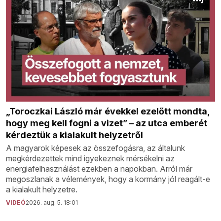
„Toroczkai László már évekkel ezelőtt mondta,
hogy meg kell fogni a vizet” – az utca emberét
kérdeztük a kialakult helyzetről
A magyarok képesek az összefogásra, az általunk
megkérdezettek mind igyekeznek mérsékelni az
energiafelhasználást ezekben a napokban. Arról már
megoszlanak a vélemények, hogy a kormány jól reagált-e
a kialakult helyzetre.
VIDEÓ
2026. aug. 5. 18:01