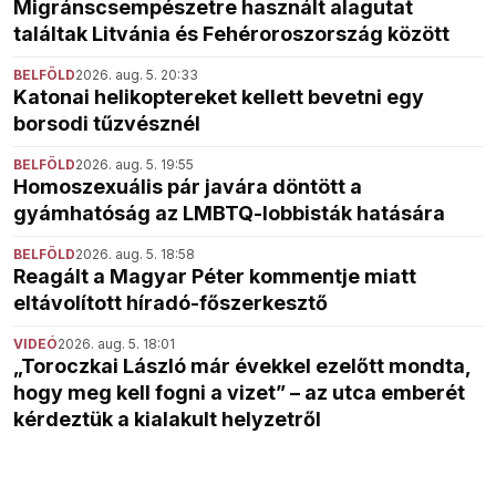
Migránscsempészetre használt alagutat
találtak Litvánia és Fehéroroszország között
BELFÖLD
2026. aug. 5. 20:33
Katonai helikoptereket kellett bevetni egy
borsodi tűzvésznél
BELFÖLD
2026. aug. 5. 19:55
Homoszexuális pár javára döntött a
gyámhatóság az LMBTQ-lobbisták hatására
BELFÖLD
2026. aug. 5. 18:58
Reagált a Magyar Péter kommentje miatt
eltávolított híradó-főszerkesztő
VIDEÓ
2026. aug. 5. 18:01
„Toroczkai László már évekkel ezelőtt mondta,
hogy meg kell fogni a vizet” – az utca emberét
kérdeztük a kialakult helyzetről