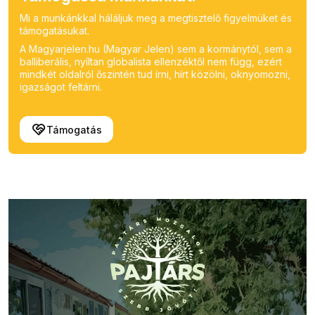
Mi a munkánkkal háláljuk meg a megtisztelő figyelmüket és
támogatásukat.
A Magyarjelen.hu (Magyar Jelen) sem a kormánytól, sem a
balliberális, nyíltan globalista ellenzéktől nem függ, ezért
mindkét oldalról őszintén tud írni, hírt közölni, oknyomozni,
igazságot feltárni.
Támogatás