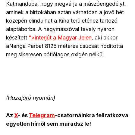
Katmanduba, hogy megvárja a mászóengedélyt,
aminek a birtokában aztán várhatóan a jövő hét
közepén elindulhat a Kína területéhez tartozó
alaptáborba. A hegymászóval tavaly nyáron
készített
">interjút a Magyar Jelen
, aki akkor
aNanga Parbat 8125 méteres csúcsát hódította
meg sikeresen pótlólagos oxigén nélkül.
(Hazajáró nyomán)
Az
X
- és
Telegram
-csatornáinkra feliratkozva
egyetlen hírről sem maradsz le!