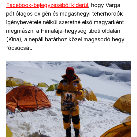
Facebook-bejegyzéséből kiderül
, hogy Varga
pótlólagos oxigén és magashegyi teherhordók
igénybevétele nélkül szeretné első magyarként
megmászni a Himalája-hegység tibeti oldalán
(Kína), a nepáli határhoz közel magasodó hegy
főcsúcsát.