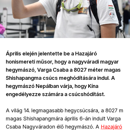
Április elején jelentette be a Hazajáró
honismereti műsor, hogy a nagyváradi magyar
hegymászó, Varga Csaba a 8027 méter magas
Shishapangma csúcs meghódítására indul. A
hegymászó Nepálban várja, hogy Kína
engedélyezze számára a csúcshódítást.
A világ 14. legmagasabb hegycsúcsára, a 8027 m
magas Shishapangmára április 6-án indult Varga
Csaba Nagyváradon élő hegymászó. A
Hazajáró