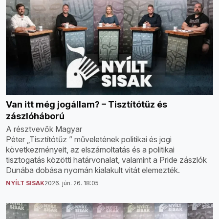
Van itt még jogállam? – Tisztítótűz és
zászlóháború
A résztvevők Magyar
Péter „Tisztítótűz ” műveletének politikai és jogi
következményeit, az elszámoltatás és a politikai
tisztogatás közötti határvonalat, valamint a Pride zászlók
Dunába dobása nyomán kialakult vitát elemezték.
NYÍLT SISAK
2026. jún. 26. 18:05