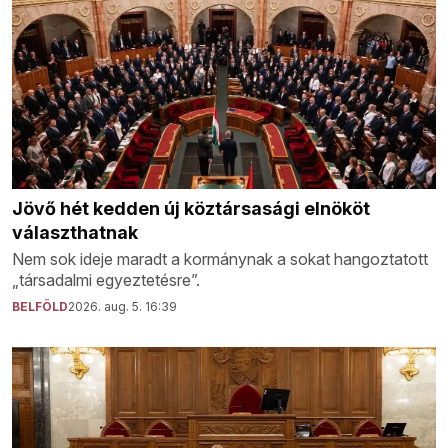
Jövő hét kedden új köztársasági elnököt
választhatnak
Nem sok ideje maradt a kormánynak a sokat hangoztatott
„társadalmi egyeztetésre”.
BELFÖLD
2026. aug. 5. 16:39