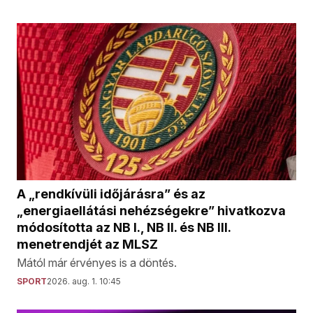
A „rendkívüli időjárásra” és az
„energiaellátási nehézségekre” hivatkozva
módosította az NB I., NB II. és NB III.
menetrendjét az MLSZ
Mától már érvényes is a döntés.
SPORT
2026. aug. 1. 10:45