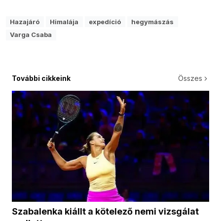
Hazajáró
Himalája
expedíció
hegymászás
Varga Csaba
További cikkeink
Összes
Szabalenka kiállt a kötelező nemi vizsgálat