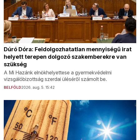
Dúró Dóra: Feldolgozhatatlan mennyiségű irat
helyett terepen dolgozó szakemberekre van
szükség
A Mi Hazánk elnökhelyettese a gyermekvédelmi
vizsgálóbizottság szerdai üléséről számolt be.
BELFÖLD
2026. aug. 5. 15:42