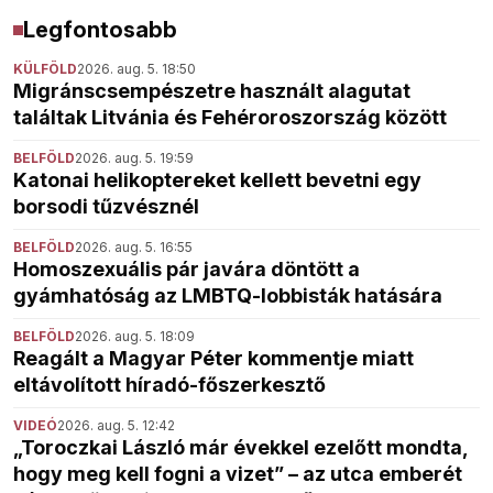
Legfontosabb
KÜLFÖLD
2026. aug. 5. 18:50
Migránscsempészetre használt alagutat
találtak Litvánia és Fehéroroszország között
BELFÖLD
2026. aug. 5. 19:59
Katonai helikoptereket kellett bevetni egy
borsodi tűzvésznél
BELFÖLD
2026. aug. 5. 16:55
Homoszexuális pár javára döntött a
gyámhatóság az LMBTQ-lobbisták hatására
BELFÖLD
2026. aug. 5. 18:09
Reagált a Magyar Péter kommentje miatt
eltávolított híradó-főszerkesztő
VIDEÓ
2026. aug. 5. 12:42
„Toroczkai László már évekkel ezelőtt mondta,
hogy meg kell fogni a vizet” – az utca emberét