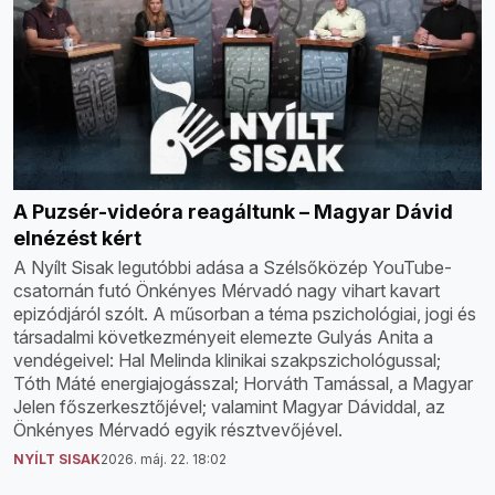
A Puzsér-videóra reagáltunk – Magyar Dávid
elnézést kért
A Nyílt Sisak legutóbbi adása a Szélsőközép YouTube-
csatornán futó Önkényes Mérvadó nagy vihart kavart
epizódjáról szólt. A műsorban a téma pszichológiai, jogi és
társadalmi következményeit elemezte Gulyás Anita a
vendégeivel: Hal Melinda klinikai szakpszichológussal;
Tóth Máté energiajogásszal; Horváth Tamással, a Magyar
Jelen főszerkesztőjével; valamint Magyar Dáviddal, az
Önkényes Mérvadó egyik résztvevőjével.
NYÍLT SISAK
2026. máj. 22. 18:02