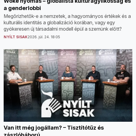
Woke nyomás – globalista kultúragyilkosság és
a genderlobbi
Megőrizhetők-e a nemzetek, a hagyományos értékek és a
kulturális identitás a globalizáció korában, vagy egy
gyökeresen új társadalmi modell épül a szemünk előtt?
NYÍLT SISAK
2026. júl. 24. 18:05
Van itt még jogállam? – Tisztítótűz és
zászlóháború