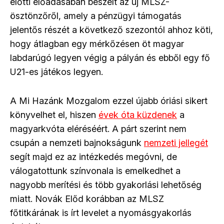
előtti előadásában beszélt az új MLSZ-
ösztönzőről, amely a pénzügyi támogatás
jelentős részét a következő szezontól ahhoz köti,
hogy átlagban egy mérkőzésen öt magyar
labdarúgó legyen végig a pályán és ebből egy fő
U21-es játékos legyen.
A Mi Hazánk Mozgalom ezzel újabb óriási sikert
könyvelhet el, hiszen
évek óta küzdenek
a
magyarkvóta eléréséért. A párt szerint nem
csupán a nemzeti bajnokságunk
nemzeti jellegét
segít majd ez az intézkedés megóvni, de
válogatottunk színvonala is emelkedhet a
nagyobb merítési és több gyakorlási lehetőség
miatt. Novák Előd korábban az MLSZ
főtitkárának is írt levelet a nyomásgyakorlás