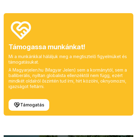
Támogassa munkánkat!
Mi a munkánkkal háláljuk meg a megtisztelő figyelmüket és
támogatásukat.
A Magyarjelen.hu (Magyar Jelen) sem a kormánytól, sem a
balliberális, nyíltan globalista ellenzéktől nem függ, ezért
mindkét oldalról őszintén tud írni, hírt közölni, oknyomozni,
igazságot feltárni.
Támogatás