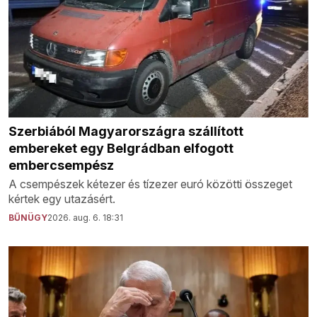
Szerbiából Magyarországra szállított
embereket egy Belgrádban elfogott
embercsempész
A csempészek kétezer és tízezer euró közötti összeget
kértek egy utazásért.
BŰNÜGY
2026. aug. 6. 18:31