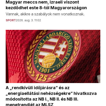
Magyar meccs nem, izraeli viszont
kezdődhet este 8-tól Magyarországon
Vannak, akikre a szabályok nem vonatkoznak.
SPORT
2026. aug. 3. 11:02
A „rendkívüli időjárásra” és az
„energiaellátási nehézségekre” hivatkozva
módosította az NB I., NB II. és NB III.
menetrendjét az MLSZ