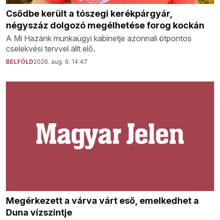
Csődbe került a tószegi kerékpárgyár,
négyszáz dolgozó megélhetése forog kockán
A Mi Hazánk munkaügyi kabinetje azonnali ötpontos
cselekvési tervvel állt elő.
BELFÖLD
2026. aug. 6. 14:47
Megérkezett a várva várt eső, emelkedhet a
Duna vízszintje