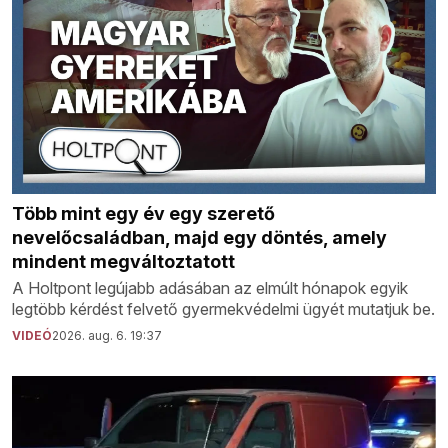
Több mint egy év egy szerető
nevelőcsaládban, majd egy döntés, amely
mindent megváltoztatott
A Holtpont legújabb adásában az elmúlt hónapok egyik
legtöbb kérdést felvető gyermekvédelmi ügyét mutatjuk be.
VIDEÓ
2026. aug. 6. 19:37