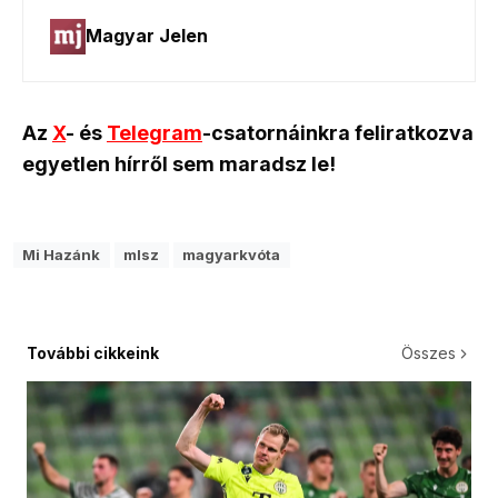
Az
X
- és
Telegram
-csatornáinkra feliratkozva
egyetlen hírről sem maradsz le!
Mi Hazánk
mlsz
magyarkvóta
További cikkeink
Összes