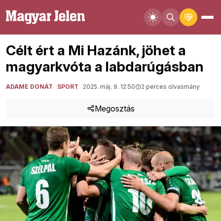
Célt ért a Mi Hazánk, jöhet a
magyarkvóta a labdarúgásban
ADAME DONÁT
SPORT
2025. máj. 9. 12:50
2 perces olvasmány
Megosztás