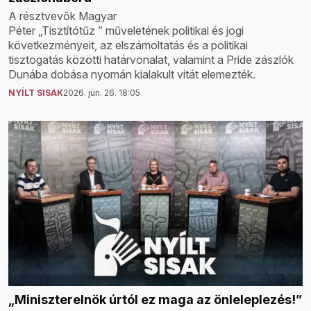
A résztvevők Magyar
Péter „Tisztítótűz ” műveletének politikai és jogi
következményeit, az elszámoltatás és a politikai
tisztogatás közötti határvonalat, valamint a Pride zászlók
Dunába dobása nyomán kialakult vitát elemezték.
NYÍLT SISAK
2026. jún. 26. 18:05
„Miniszterelnök úrtól ez maga az önleleplezés!”