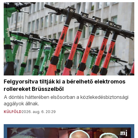
Felgyorsítva tiltják ki a bérelhető elektromos
rollereket Brüsszelből
A döntés hátterében elsősorban a közlekedésbiztonsági
aggályok állnak.
KÜLFÖLD
2026. aug. 6. 20:29