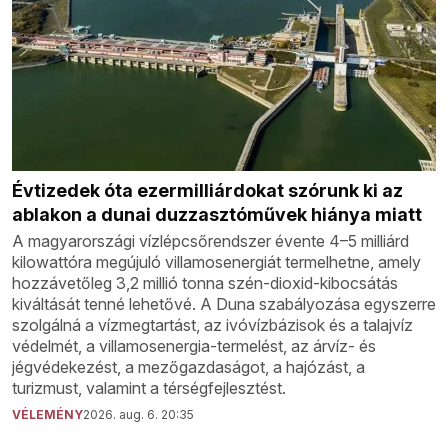
Évtizedek óta ezermilliárdokat szórunk ki az
ablakon a dunai duzzasztóművek hiánya miatt
A magyarországi vízlépcsőrendszer évente 4–5 milliárd
kilowattóra megújuló villamosenergiát termelhetne, amely
hozzávetőleg 3,2 millió tonna szén-dioxid-kibocsátás
kiváltását tenné lehetővé. A Duna szabályozása egyszerre
szolgálná a vízmegtartást, az ivóvízbázisok és a talajvíz
védelmét, a villamosenergia-termelést, az árvíz- és
jégvédekezést, a mezőgazdaságot, a hajózást, a
turizmust, valamint a térségfejlesztést.
VÉLEMÉNY
2026. aug. 6. 20:35