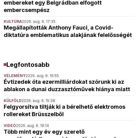
embereket egy Belgrádban elfogott
embercsempész
KULTÚRA
2026. aug. 6. 17:35
Megállapították Anthony Fauci, a Covid-
diktatúra emblematikus alakjának felelősségét
Legfontosabb
VÉLEMÉNY
2026. aug. 6. 16:55
Évtizedek óta ezermilliárdokat szórunk ki az
ablakon a dunai duzzasztóművek hiánya miatt
KÜLFÖLD
2026. aug. 6. 15:38
Felgyorsítva tiltják ki a bérelhető elektromos
rollereket Brüsszelből
VIDEÓ
2026. aug. 6. 19:14
Több mint egy év egy szerető