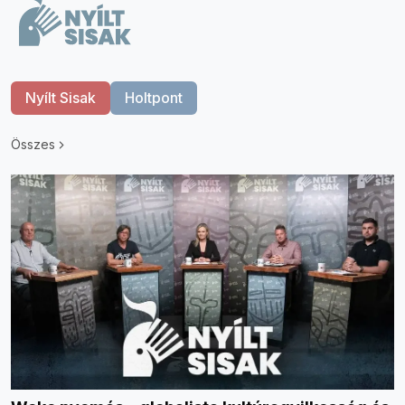
Nyílt Sisak
Holtpont
Összes