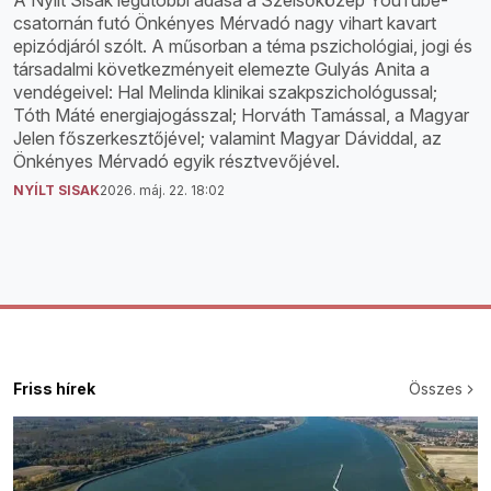
A Nyílt Sisak legutóbbi adása a Szélsőközép YouTube-
csatornán futó Önkényes Mérvadó nagy vihart kavart
epizódjáról szólt. A műsorban a téma pszichológiai, jogi és
társadalmi következményeit elemezte Gulyás Anita a
vendégeivel: Hal Melinda klinikai szakpszichológussal;
Tóth Máté energiajogásszal; Horváth Tamással, a Magyar
Jelen főszerkesztőjével; valamint Magyar Dáviddal, az
Önkényes Mérvadó egyik résztvevőjével.
NYÍLT SISAK
2026. máj. 22. 18:02
Friss hírek
Összes