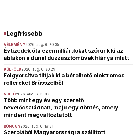
Legfrissebb
VÉLEMÉNY
2026. aug. 6. 20:35
Évtizedek óta ezermilliárdokat szórunk ki az
ablakon a dunai duzzasztóművek hiánya miatt
KÜLFÖLD
2026. aug. 6. 20:29
Felgyorsítva tiltják ki a bérelhető elektromos
rollereket Brüsszelből
VIDEÓ
2026. aug. 6. 19:37
Több mint egy év egy szerető
nevelőcsaládban, majd egy döntés, amely
mindent megváltoztatott
BŰNÜGY
2026. aug. 6. 18:31
Szerbiából Magyarországra szállított