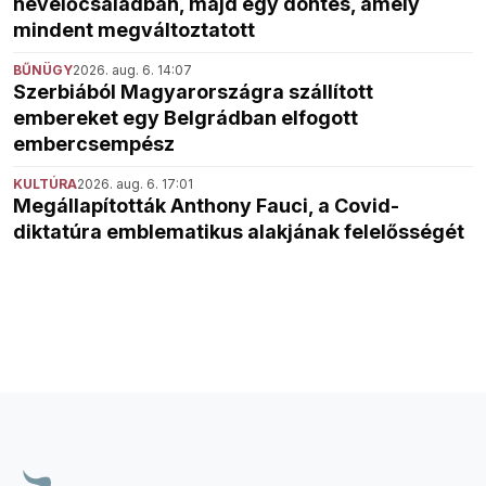
nevelőcsaládban, majd egy döntés, amely
mindent megváltoztatott
BŰNÜGY
2026. aug. 6. 14:07
Szerbiából Magyarországra szállított
embereket egy Belgrádban elfogott
embercsempész
KULTÚRA
2026. aug. 6. 17:01
Megállapították Anthony Fauci, a Covid-
diktatúra emblematikus alakjának felelősségét