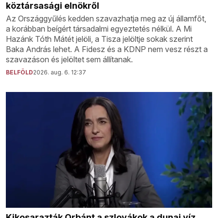
köztársasági elnökről
Az Országgyűlés kedden szavazhatja meg az új államfőt,
a korábban beígért társadalmi egyeztetés nélkül. A Mi
Hazánk Tóth Mátét jelöli, a Tisza jelöltje sokak szerint
Baka András lehet. A Fidesz és a KDNP nem vesz részt a
szavazáson és jelöltet sem állítanak.
BELFÖLD
2026. aug. 6. 12:37
Kikosarazták Orbánt a szlovákok a dunai víz