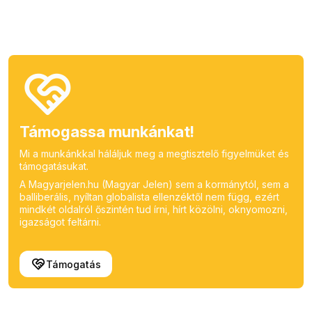
Támogassa munkánkat!
Mi a munkánkkal háláljuk meg a megtisztelő figyelmüket és
támogatásukat.
A Magyarjelen.hu (Magyar Jelen) sem a kormánytól, sem a
balliberális, nyíltan globalista ellenzéktől nem függ, ezért
mindkét oldalról őszintén tud írni, hírt közölni, oknyomozni,
igazságot feltárni.
Támogatás