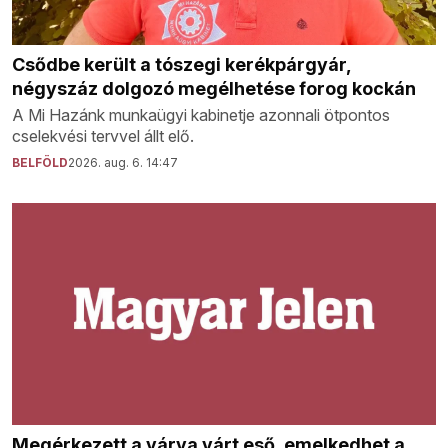
Csődbe került a tószegi kerékpárgyár,
négyszáz dolgozó megélhetése forog kockán
A Mi Hazánk munkaügyi kabinetje azonnali ötpontos
cselekvési tervvel állt elő.
BELFÖLD
2026. aug. 6. 14:47
Megérkezett a várva várt eső, emelkedhet a