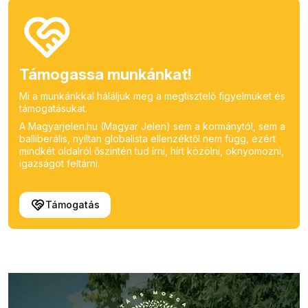
Támogassa munkánkat!
Mi a munkánkkal háláljuk meg a megtisztelő figyelmüket és
támogatásukat.
A Magyarjelen.hu (Magyar Jelen) sem a kormánytól, sem a
balliberális, nyíltan globalista ellenzéktől nem függ, ezért
mindkét oldalról őszintén tud írni, hírt közölni, oknyomozni,
igazságot feltárni.
Támogatás