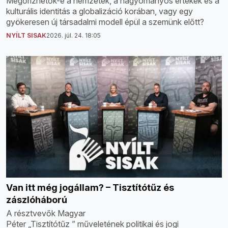
Megőrizhetők-e a nemzetek, a hagyományos értékek és a
kulturális identitás a globalizáció korában, vagy egy
gyökeresen új társadalmi modell épül a szemünk előtt?
NYÍLT SISAK
2026. júl. 24. 18:05
Van itt még jogállam? – Tisztítótűz és
zászlóháború
A résztvevők Magyar
Péter „Tisztítótűz ” műveletének politikai és jogi