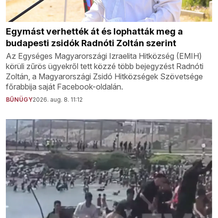
Egymást verhették át és lophatták meg a
budapesti zsidók Radnóti Zoltán szerint
Az Egységes Magyarországi Izraelita Hitközség (EMIH)
körüli zűrös ügyekről tett közzé több bejegyzést Radnóti
Zoltán, a Magyarországi Zsidó Hitközségek Szövetsége
főrabbija saját Facebook-oldalán.
BŰNÜGY
2026. aug. 8. 11:12