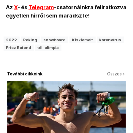
Az
X
- és
Telegram
-csatornáinkra feliratkozva
egyetlen hírről sem maradsz le!
2022
Peking
snowboard
Kiskiemelt
koronvírus
Fricz Botond
téli olimpia
További cikkeink
Összes