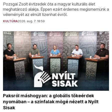
Pozsgai Zsolt évtizedek óta a magyar kulturális élet
meghatározó alakja. Éppen ezért érdemes megismernünk a
véleményét az elmúlt tizenhat évről.
KULTÚRA
2026. aug. 7. 18:59
Paksról máshogyan: a globális tőkeérdek
nyomában – a színfalak mögé nézett a Nyílt
Sisak