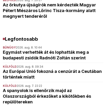
BELFÖLD
2026. aug. 7. 20:27
Az őrkutya újságírók nem kérdezték Magyar
Pétert Mészáros Lőrinc Tisza-kormány alatt
megnyert tenderéről
Legfontosabb
BŰNÜGY
2026. aug. 8. 10:44
Egymást verhették át és lophatták meg a
budapesti zsidók Radnóti Zoltán szerint
KÜLFÖLD
2026. aug. 8. 09:34
Az Európai Unió fokozná a cenzúrát a Ceutában
történtek miatt
KÜLFÖLD
2026. aug. 7. 22:22
A spanyolok is ellenőrzik majd az
Olaszországból érkezőket a kikötőkben és
repülőtereken