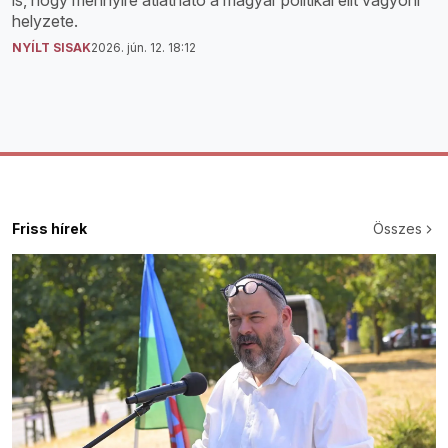
is, hogy mennyire átlátható a magyar politikai elit vagyoni
helyzete.
NYÍLT SISAK
2026. jún. 12. 18:12
Friss hírek
Összes