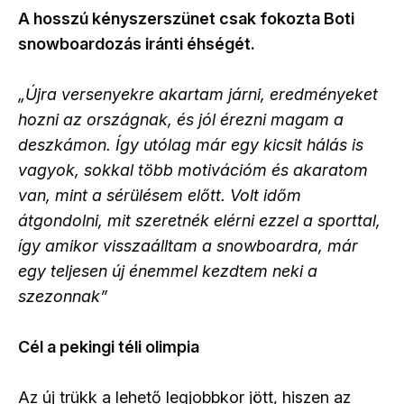
A hosszú kényszerszünet csak fokozta Boti
snowboardozás iránti éhségét.
„Újra versenyekre akartam járni, eredményeket
hozni az országnak, és jól érezni magam a
deszkámon. Így utólag már egy kicsit hálás is
vagyok, sokkal több motivációm és akaratom
van, mint a sérülésem előtt. Volt időm
átgondolni, mit szeretnék elérni ezzel a sporttal,
így amikor visszaálltam a snowboardra, már
egy teljesen új énemmel kezdtem neki a
szezonnak”
Cél a pekingi téli olimpia
Az új trükk a lehető legjobbkor jött, hiszen az