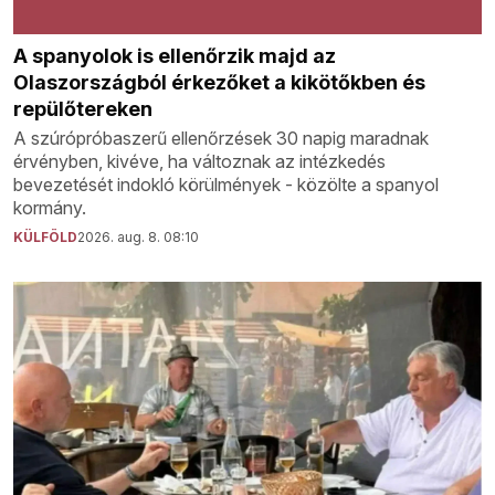
A spanyolok is ellenőrzik majd az
Olaszországból érkezőket a kikötőkben és
repülőtereken
A szúrópróbaszerű ellenőrzések 30 napig maradnak
érvényben, kivéve, ha változnak az intézkedés
bevezetését indokló körülmények - közölte a spanyol
kormány.
KÜLFÖLD
2026. aug. 8. 08:10