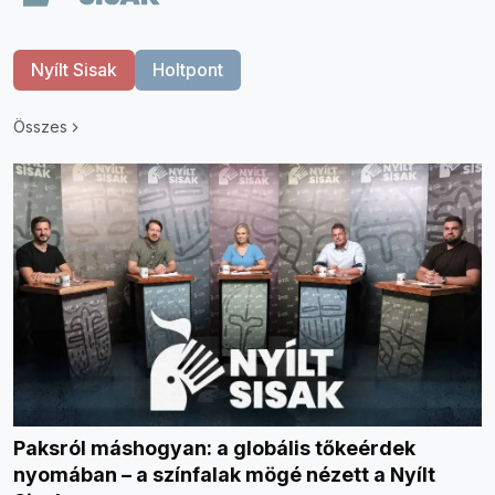
Nyílt Sisak
Holtpont
Összes
Paksról máshogyan: a globális tőkeérdek
nyomában – a színfalak mögé nézett a Nyílt