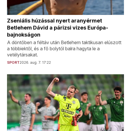
Zseniális húzással nyert aranyérmet
Betlehem Dávid a párizsi vizes Európa-
bajnokságon
A döntőben a féltáv után Betlehem taktikusan elúszott
a többiektől, és a fő bolytól balra hagyta le a
vetélytársakat.
SPORT
2026. aug. 7. 17:22