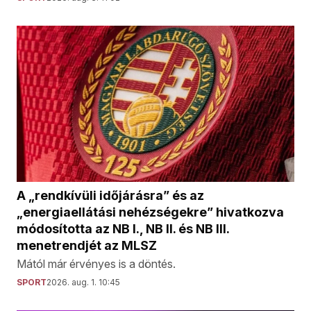
A „rendkívüli időjárásra” és az
„energiaellátási nehézségekre” hivatkozva
módosította az NB I., NB II. és NB III.
menetrendjét az MLSZ
Mától már érvényes is a döntés.
SPORT
2026. aug. 1. 10:45