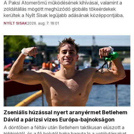
A Paksi Atomerőmű működésének kihívásai, valamint a
zöldátállás mögött meghúzódó globális tőkeérdekek
kerültek a Nyílt Sisak legújabb adásának középpontjába.
NYÍLT SISAK
2026. aug. 7. 18:01
Zseniális húzással nyert aranyérmet Betlehem
Dávid a párizsi vizes Európa-bajnokságon
A döntőben a féltáv után Betlehem taktikusan elúszott a
többiektől, és a fő bolytól balra hagyta le a vetélytársakat.