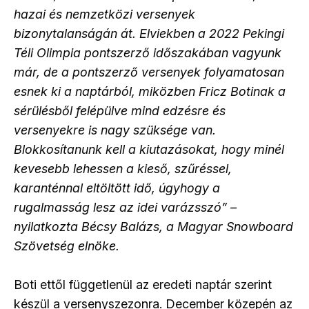
hazai és nemzetközi versenyek
bizonytalanságán át. Elviekben a 2022 Pekingi
Téli Olimpia pontszerző időszakában vagyunk
már, de a pontszerző versenyek folyamatosan
esnek ki a naptárból, miközben Fricz Botinak a
sérülésből felépülve mind edzésre és
versenyekre is nagy szüksége van.
Blokkosítanunk kell a kiutazásokat, hogy minél
kevesebb lehessen a kieső, szűréssel,
karanténnal eltöltött idő, úgyhogy a
rugalmasság lesz az idei varázsszó” –
nyilatkozta Bécsy Balázs, a Magyar Snowboard
Szövetség elnöke.
Boti ettől függetlenül az eredeti naptár szerint
készül a versenyszezonra. December közepén az