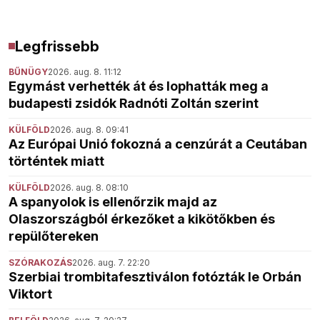
Legfrissebb
BŰNÜGY
2026. aug. 8. 11:12
Egymást verhették át és lophatták meg a
budapesti zsidók Radnóti Zoltán szerint
KÜLFÖLD
2026. aug. 8. 09:41
Az Európai Unió fokozná a cenzúrát a Ceutában
történtek miatt
KÜLFÖLD
2026. aug. 8. 08:10
A spanyolok is ellenőrzik majd az
Olaszországból érkezőket a kikötőkben és
repülőtereken
SZÓRAKOZÁS
2026. aug. 7. 22:20
Szerbiai trombitafesztiválon fotózták le Orbán
Viktort