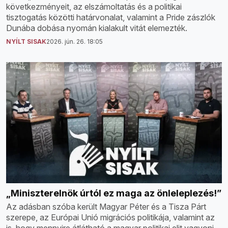
következményeit, az elszámoltatás és a politikai
tisztogatás közötti határvonalat, valamint a Pride zászlók
Dunába dobása nyomán kialakult vitát elemezték.
NYÍLT SISAK
2026. jún. 26. 18:05
„Miniszterelnök úrtól ez maga az önleleplezés!”
Az adásban szóba került Magyar Péter és a Tisza Párt
szerepe, az Európai Unió migrációs politikája, valamint az