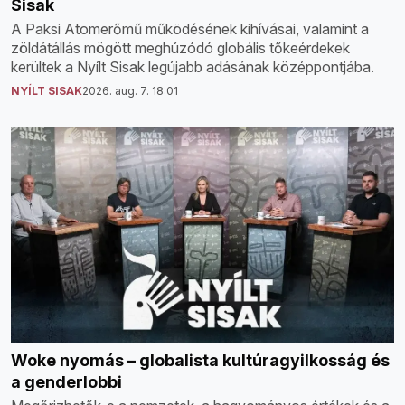
Sisak
A Paksi Atomerőmű működésének kihívásai, valamint a
zöldátállás mögött meghúzódó globális tőkeérdekek
kerültek a Nyílt Sisak legújabb adásának középpontjába.
NYÍLT SISAK
2026. aug. 7. 18:01
Woke nyomás – globalista kultúragyilkosság és
a genderlobbi