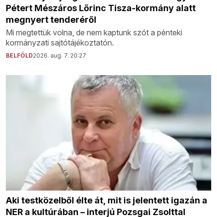
Pétert Mészáros Lőrinc Tisza-kormány alatt
megnyert tenderéről
Mi megtettük volna, de nem kaptunk szót a pénteki
kormányzati sajtótájékoztatón.
BELFÖLD
2026. aug. 7. 20:27
Aki testközelből élte át, mit is jelentett igazán a
NER a kultúrában – interjú Pozsgai Zsolttal