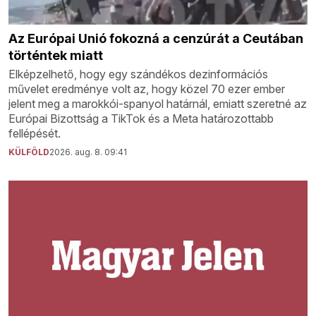
Az Európai Unió fokozná a cenzúrát a Ceutában
történtek miatt
Elképzelhető, hogy egy szándékos dezinformációs
művelet eredménye volt az, hogy közel 70 ezer ember
jelent meg a marokkói-spanyol határnál, emiatt szeretné az
Európai Bizottság a TikTok és a Meta határozottabb
fellépését.
KÜLFÖLD
2026. aug. 8. 09:41