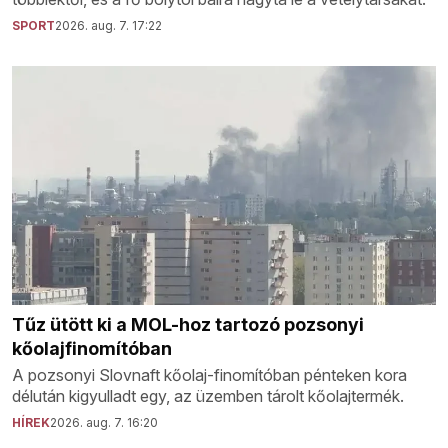
SPORT
2026. aug. 7. 17:22
Tűz ütött ki a MOL-hoz tartozó pozsonyi
kőolajfinomítóban
A pozsonyi Slovnaft kőolaj-finomítóban pénteken kora
délután kigyulladt egy, az üzemben tárolt kőolajtermék.
HÍREK
2026. aug. 7. 16:20