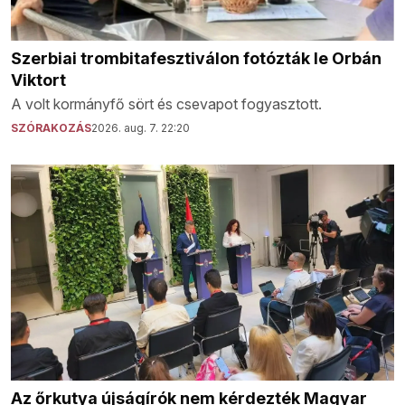
Szerbiai trombitafesztiválon fotózták le Orbán
Viktort
A volt kormányfő sört és csevapot fogyasztott.
SZÓRAKOZÁS
2026. aug. 7. 22:20
Az őrkutya újságírók nem kérdezték Magyar