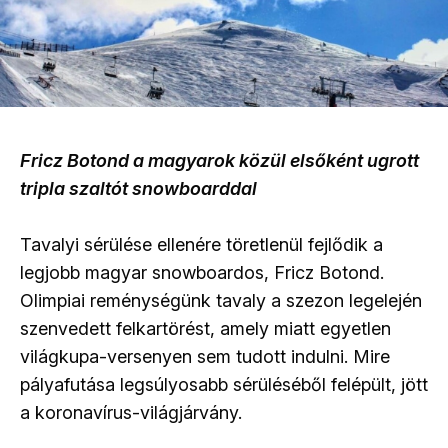
Fricz Botond a magyarok közül elsőként ugrott
tripla szaltót snowboarddal
Tavalyi sérülése ellenére töretlenül fejlődik a
legjobb magyar snowboardos, Fricz Botond.
Olimpiai reménységünk tavaly a szezon legelején
szenvedett felkartörést, amely miatt egyetlen
világkupa-versenyen sem tudott indulni. Mire
pályafutása legsúlyosabb sérüléséből felépült, jött
a koronavírus-világjárvány.