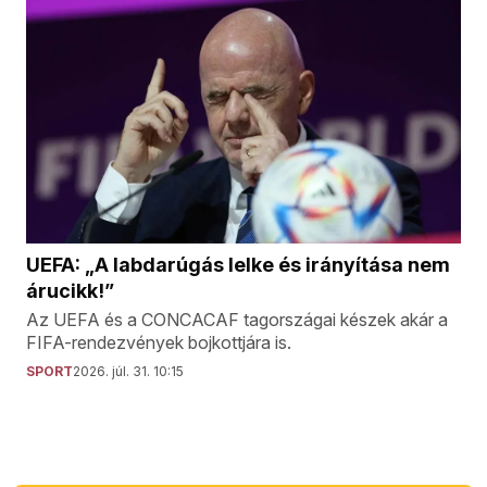
UEFA: „A labdarúgás lelke és irányítása nem
árucikk!”
Az UEFA és a CONCACAF tagországai készek akár a
FIFA-rendezvények bojkottjára is.
SPORT
2026. júl. 31. 10:15