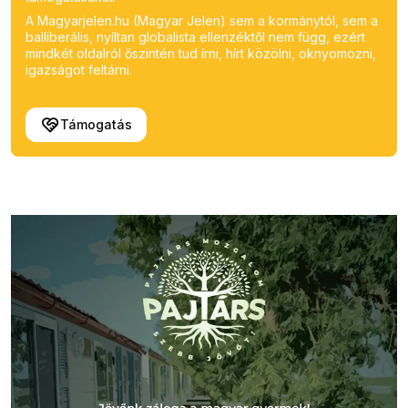
A Magyarjelen.hu (Magyar Jelen) sem a kormánytól, sem a
balliberális, nyíltan globalista ellenzéktől nem függ, ezért
mindkét oldalról őszintén tud írni, hírt közölni, oknyomozni,
igazságot feltárni.
Támogatás