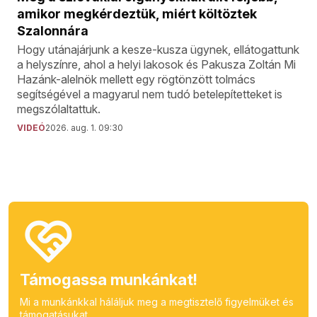
amikor megkérdeztük, miért költöztek
Szalonnára
Hogy utánajárjunk a kesze-kusza ügynek, ellátogattunk
a helyszínre, ahol a helyi lakosok és Pakusza Zoltán Mi
Hazánk-alelnök mellett egy rögtönzött tolmács
segítségével a magyarul nem tudó betelepítetteket is
megszólaltattuk.
VIDEÓ
2026. aug. 1. 09:30
Támogassa munkánkat!
Mi a munkánkkal háláljuk meg a megtisztelő figyelmüket és
támogatásukat.