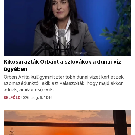
Kikosarazták Orbánt a szlovákok a dunai víz
ügyében
Orbán Anita külügyminiszter több dunai vizet kért északi
szomszédunktól, akik azt válaszolták, hogy majd akkor
adnak, amikor eső esik.
BELFÖLD
2026. aug. 6. 11:46