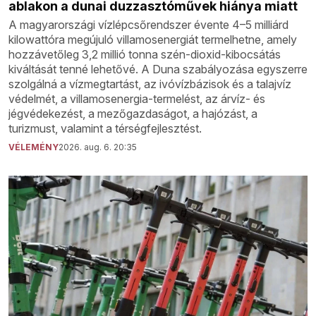
ablakon a dunai duzzasztóművek hiánya miatt
A magyarországi vízlépcsőrendszer évente 4–5 milliárd
kilowattóra megújuló villamosenergiát termelhetne, amely
hozzávetőleg 3,2 millió tonna szén-dioxid-kibocsátás
kiváltását tenné lehetővé. A Duna szabályozása egyszerre
szolgálná a vízmegtartást, az ivóvízbázisok és a talajvíz
védelmét, a villamosenergia-termelést, az árvíz- és
jégvédekezést, a mezőgazdaságot, a hajózást, a
turizmust, valamint a térségfejlesztést.
VÉLEMÉNY
2026. aug. 6. 20:35