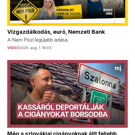
Vízgazdálkodás, euró, Nemzeti Bank
A Nem Píszí legújabb adása.
VIDEÓ
2026. aug. 1. 18:03
Még a szlovákiai cigányoknak állt feljebb,