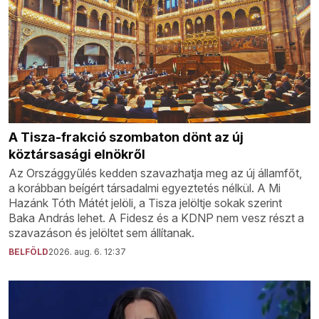
A Tisza-frakció szombaton dönt az új
köztársasági elnökről
Az Országgyűlés kedden szavazhatja meg az új államfőt,
a korábban beígért társadalmi egyeztetés nélkül. A Mi
Hazánk Tóth Mátét jelöli, a Tisza jelöltje sokak szerint
Baka András lehet. A Fidesz és a KDNP nem vesz részt a
szavazáson és jelöltet sem állítanak.
BELFÖLD
2026. aug. 6. 12:37