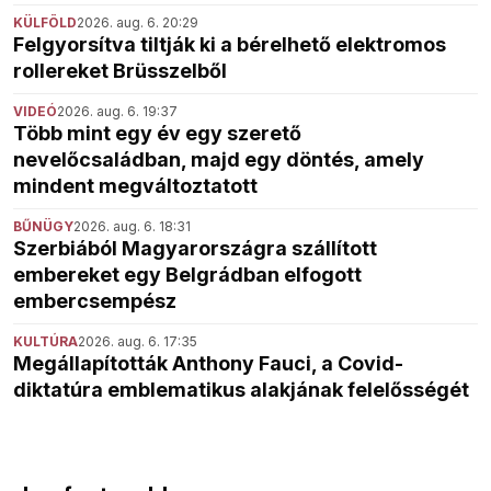
KÜLFÖLD
2026. aug. 6. 20:29
Felgyorsítva tiltják ki a bérelhető elektromos
rollereket Brüsszelből
VIDEÓ
2026. aug. 6. 19:37
Több mint egy év egy szerető
nevelőcsaládban, majd egy döntés, amely
mindent megváltoztatott
BŰNÜGY
2026. aug. 6. 18:31
Szerbiából Magyarországra szállított
embereket egy Belgrádban elfogott
embercsempész
KULTÚRA
2026. aug. 6. 17:35
Megállapították Anthony Fauci, a Covid-
diktatúra emblematikus alakjának felelősségét