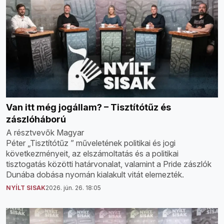
Van itt még jogállam? – Tisztítótűz és
zászlóháború
A résztvevők Magyar
Péter „Tisztítótűz ” műveletének politikai és jogi
következményeit, az elszámoltatás és a politikai
tisztogatás közötti határvonalat, valamint a Pride zászlók
Dunába dobása nyomán kialakult vitát elemezték.
NYÍLT SISAK
2026. jún. 26. 18:05