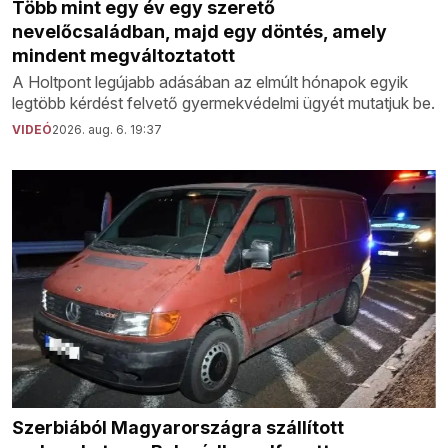
Több mint egy év egy szerető
nevelőcsaládban, majd egy döntés, amely
mindent megváltoztatott
A Holtpont legújabb adásában az elmúlt hónapok egyik
legtöbb kérdést felvető gyermekvédelmi ügyét mutatjuk be.
VIDEÓ
2026. aug. 6. 19:37
Szerbiából Magyarországra szállított