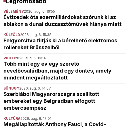
Legfontosabb
VÉLEMÉNY
2026. aug. 6. 16:55
Évtizedek óta ezermilliárdokat szórunk ki az
ablakon a dunai duzzasztóművek hiánya miatt
KÜLFÖLD
2026. aug. 6. 15:38
Felgyorsítva tiltják ki a bérelhető elektromos
rollereket Brüsszelből
VIDEÓ
2026. aug. 6. 19:14
Több mint egy év egy szerető
nevelőcsaládban, majd egy döntés, amely
mindent megváltoztatott
BŰNÜGY
2026. aug. 6. 14:07
Szerbiából Magyarországra szállított
embereket egy Belgrádban elfogott
embercsempész
KULTÚRA
2026. aug. 6. 17:01
Megállapították Anthony Fauci, a Covid-