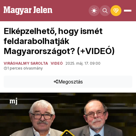
Elképzelhető, hogy ismét
feldarabolhatják
Magyarországot? (+VIDEÓ)
VIRÁGHALMY SAROLTA
VIDEÓ
2025. máj. 17. 09:00
1 perces olvasmány
Megosztás