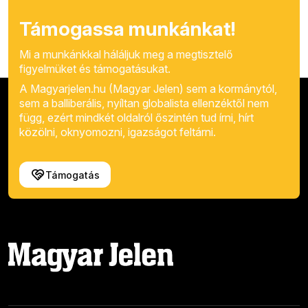
Támogassa munkánkat!
Mi a munkánkkal háláljuk meg a megtisztelő
figyelmüket és támogatásukat.
A Magyarjelen.hu (Magyar Jelen) sem a kormánytól,
sem a balliberális, nyíltan globalista ellenzéktől nem
függ, ezért mindkét oldalról őszintén tud írni, hírt
közölni, oknyomozni, igazságot feltárni.
Támogatás