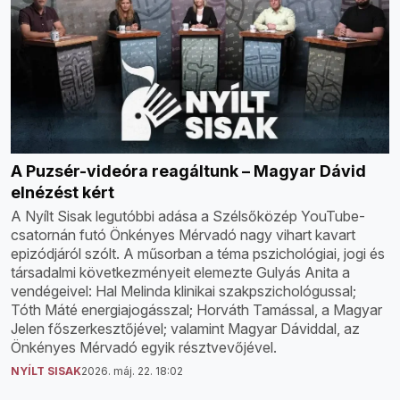
A Puzsér-videóra reagáltunk – Magyar Dávid
elnézést kért
A Nyílt Sisak legutóbbi adása a Szélsőközép YouTube-
csatornán futó Önkényes Mérvadó nagy vihart kavart
epizódjáról szólt. A műsorban a téma pszichológiai, jogi és
társadalmi következményeit elemezte Gulyás Anita a
vendégeivel: Hal Melinda klinikai szakpszichológussal;
Tóth Máté energiajogásszal; Horváth Tamással, a Magyar
Jelen főszerkesztőjével; valamint Magyar Dáviddal, az
Önkényes Mérvadó egyik résztvevőjével.
NYÍLT SISAK
2026. máj. 22. 18:02