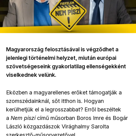
Magyarország felosztásával is végződhet a
jelenlegi történelmi helyzet, miután európai
szövetségeseink gyakorlatilag ellenségekként
viselkednek velünk.
Eközben a magyarellenes erőket támogatják a
szomszédainknál, sőt itthon is. Hogyan
kerülhetjük el a legrosszabbat? Erről beszéltek
a
Nem píszí
című műsorban Boros Imre és Bogár
László közgazdászok Virághalmy Sarolta
szerkesztő-műsorvezetővel.