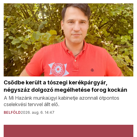
Csődbe került a tószegi kerékpárgyár,
négyszáz dolgozó megélhetése forog kockán
A Mi Hazánk munkaügyi kabinetje azonnali ötpontos
cselekvési tervvel állt elő.
BELFÖLD
2026. aug. 6. 14:47