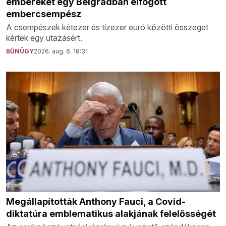
embereket egy Belgrádban elfogott
embercsempész
A csempészek kétezer és tízezer euró közötti összeget
kértek egy utazásért.
BŰNÜGY
2026. aug. 6. 18:31
Megállapították Anthony Fauci, a Covid-
diktatúra emblematikus alakjának felelősségét