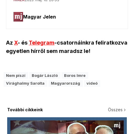
Az
X
- és
Telegram
-csatornáinkra feliratkozva
egyetlen hírről sem maradsz le!
Nem píszí
Bogár László
Boros Imre
Virághalmy Sarolta
Magyarország
videó
További cikkeink
Összes