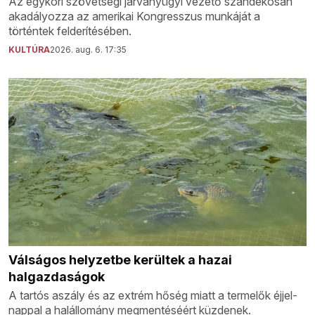
Az egykori szövetségi járványügyi vezető szándékosan
akadályozza az amerikai Kongresszus munkáját a
történtek felderítésében.
KULTÚRA
2026. aug. 6. 17:35
Válságos helyzetbe kerültek a hazai
halgazdaságok
A tartós aszály és az extrém hőség miatt a termelők éjjel-
nappal a halállomány megmentéséért küzdenek.