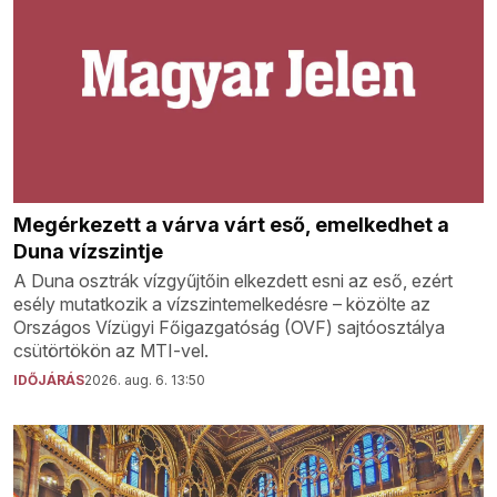
Megérkezett a várva várt eső, emelkedhet a
Duna vízszintje
A Duna osztrák vízgyűjtőin elkezdett esni az eső, ezért
esély mutatkozik a vízszintemelkedésre – közölte az
Országos Vízügyi Főigazgatóság (OVF) sajtóosztálya
csütörtökön az MTI-vel.
IDŐJÁRÁS
2026. aug. 6. 13:50