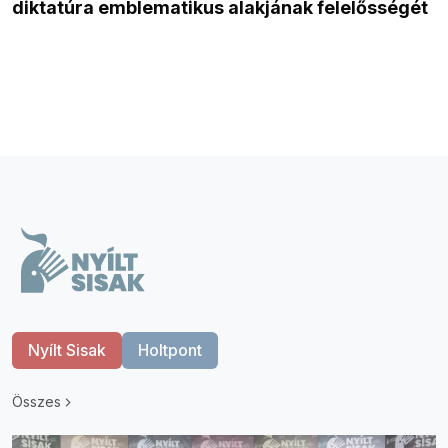
diktatúra emblematikus alakjának felelősségét
Nyílt Sisak
Holtpont
Összes