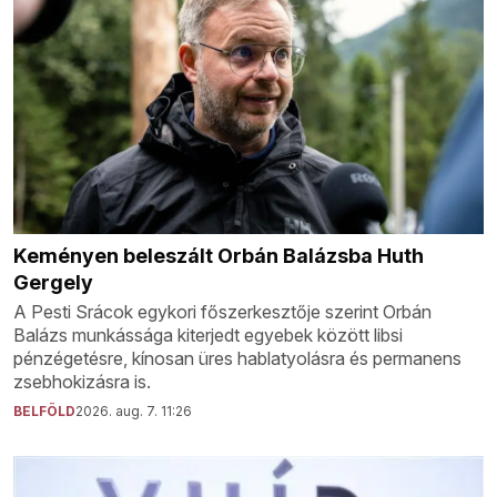
Keményen beleszált Orbán Balázsba Huth
Gergely
A Pesti Srácok egykori főszerkesztője szerint Orbán
Balázs munkássága kiterjedt egyebek között libsi
pénzégetésre, kínosan üres hablatyolásra és permanens
zsebhokizásra is.
BELFÖLD
2026. aug. 7. 11:26