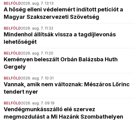
BELFÖLD
2026. aug. 7. 13:13
A hőség elleni védelemért indított petíciót a
Magyar Szakszervezeti Szövetség
BELFÖLD
2026. aug. 7. 11:32
Mindenhol állítsák vissza a tagdíjlevonás
lehetőségét
BELFÖLD
2026. aug. 7. 11:20
Keményen beleszált Orbán Balázsba Huth
Gergely
BELFÖLD
2026. aug. 7. 10:31
Vannak, amik nem változnak: Mészáros Lőrinc
tendert nyer
BELFÖLD
2026. aug. 7. 09:19
Vendégmunkásszálló elé szervez
megmozdulást a Mi Hazánk Szombathelyen