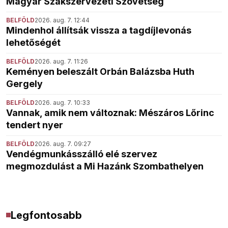
Magyar Szakszervezeti Szövetség
BELFÖLD
2026. aug. 7. 12:44
Mindenhol állítsák vissza a tagdíjlevonás
lehetőségét
BELFÖLD
2026. aug. 7. 11:26
Keményen beleszált Orbán Balázsba Huth
Gergely
BELFÖLD
2026. aug. 7. 10:33
Vannak, amik nem változnak: Mészáros Lőrinc
tendert nyer
BELFÖLD
2026. aug. 7. 09:27
Vendégmunkásszálló elé szervez
megmozdulást a Mi Hazánk Szombathelyen
Legfontosabb