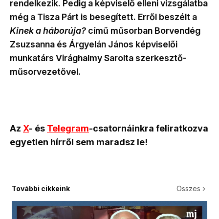
rendelkezik. Pedig a képviselő elleni vizsgálatba
még a Tisza Párt is besegített. Erről beszélt a
Kinek a háborúja?
című műsorban Borvendég
Zsuzsanna és Árgyelán János képviselői
munkatárs Virághalmy Sarolta szerkesztő-
műsorvezetővel.
Az
X
- és
Telegram
-csatornáinkra feliratkozva
egyetlen hírről sem maradsz le!
További cikkeink
Összes