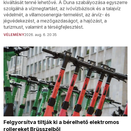
kiváltását tenné lehetővé. A Duna szabályozása egyszerre
szolgálná a vízmegtartást, az ivóvízbázisok és a talajvíz
védelmét, a villamosenergia-termelést, az árvíz- és
jégvédekezést, a mezőgazdaságot, a hajózást, a
turizmust, valamint a térségfejlesztést.
VÉLEMÉNY
2026. aug. 6. 20:35
Felgyorsítva tiltják ki a bérelhető elektromos
rollereket Brüsszelből