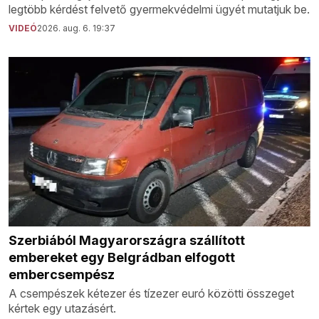
legtöbb kérdést felvető gyermekvédelmi ügyét mutatjuk be.
VIDEÓ
2026. aug. 6. 19:37
Szerbiából Magyarországra szállított
embereket egy Belgrádban elfogott
embercsempész
A csempészek kétezer és tízezer euró közötti összeget
kértek egy utazásért.