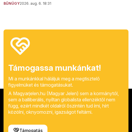
BŰNÜGY
2026. aug. 6. 18:31
Támogassa munkánkat!
Mi a munkánkkal háláljuk meg a megtisztelő
figyelmüket és támogatásukat.
A Magyarjelen.hu (Magyar Jelen) sem a kormánytól,
sem a balliberális, nyíltan globalista ellenzéktől nem
függ, ezért mindkét oldalról őszintén tud írni, hírt
közölni, oknyomozni, igazságot feltárni.
Támogatás