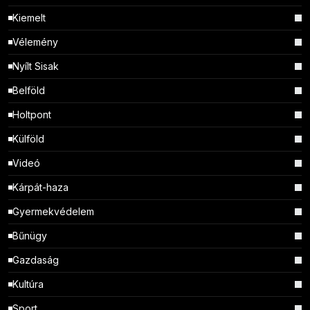
Kiemelt
Vélemény
Nyílt Sisak
Belföld
Holtpont
Külföld
Videó
Kárpát-haza
Gyermekvédelem
Bűnügy
Gazdaság
Kultúra
Sport