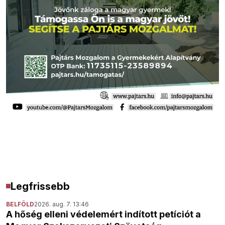
Legfrissebb
BELFÖLD
2026. aug. 7. 13:46
A hőség elleni védelemért indított petíciót a