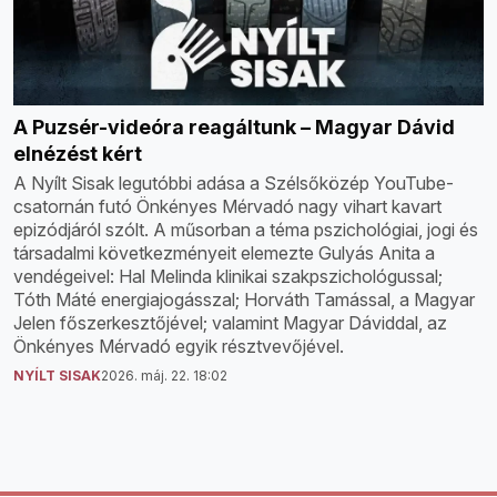
A Puzsér-videóra reagáltunk – Magyar Dávid
elnézést kért
A Nyílt Sisak legutóbbi adása a Szélsőközép YouTube-
csatornán futó Önkényes Mérvadó nagy vihart kavart
epizódjáról szólt. A műsorban a téma pszichológiai, jogi és
társadalmi következményeit elemezte Gulyás Anita a
vendégeivel: Hal Melinda klinikai szakpszichológussal;
Tóth Máté energiajogásszal; Horváth Tamással, a Magyar
Jelen főszerkesztőjével; valamint Magyar Dáviddal, az
Önkényes Mérvadó egyik résztvevőjével.
NYÍLT SISAK
2026. máj. 22. 18:02