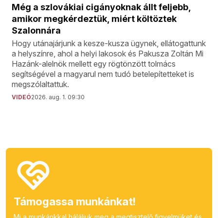
Még a szlovákiai cigányoknak állt feljebb,
amikor megkérdeztük, miért költöztek
Szalonnára
Hogy utánajárjunk a kesze-kusza ügynek, ellátogattunk
a helyszínre, ahol a helyi lakosok és Pakusza Zoltán Mi
Hazánk-alelnök mellett egy rögtönzött tolmács
segítségével a magyarul nem tudó betelepítetteket is
megszólaltattuk.
VIDEÓ
2026. aug. 1. 09:30
Támogassa munkánkat!
Mi a munkánkkal háláljuk meg a megtisztelő figyelmüket és