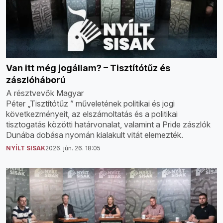
Van itt még jogállam? – Tisztítótűz és
zászlóháború
A résztvevők Magyar
Péter „Tisztítótűz ” műveletének politikai és jogi
következményeit, az elszámoltatás és a politikai
tisztogatás közötti határvonalat, valamint a Pride zászlók
Dunába dobása nyomán kialakult vitát elemezték.
NYÍLT SISAK
2026. jún. 26. 18:05