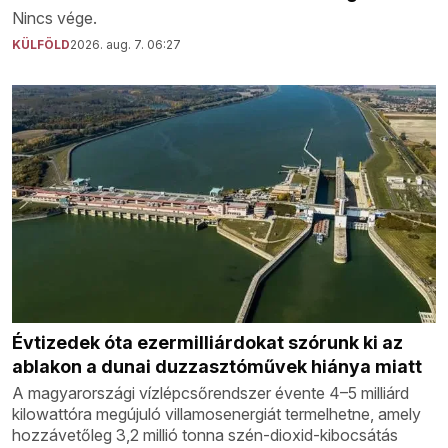
Nincs vége.
KÜLFÖLD
2026. aug. 7. 06:27
Évtizedek óta ezermilliárdokat szórunk ki az
ablakon a dunai duzzasztóművek hiánya miatt
A magyarországi vízlépcsőrendszer évente 4–5 milliárd
kilowattóra megújuló villamosenergiát termelhetne, amely
hozzávetőleg 3,2 millió tonna szén-dioxid-kibocsátás