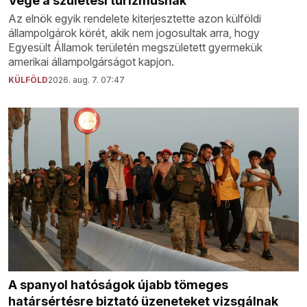
Vége a születési turizmusnak
Az elnök egyik rendelete kiterjesztette azon külföldi
állampolgárok körét, akik nem jogosultak arra, hogy
Egyesült Államok területén megszületett gyermekük
amerikai állampolgárságot kapjon.
KÜLFÖLD
2026. aug. 7. 07:47
A spanyol hatóságok újabb tömeges
határsértésre biztató üzeneteket vizsgálnak