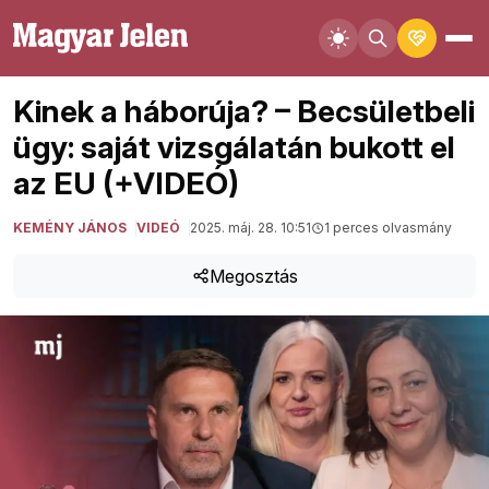
Kinek a háborúja? – Becsületbeli
ügy: saját vizsgálatán bukott el
az EU (+VIDEÓ)
KEMÉNY JÁNOS
VIDEÓ
2025. máj. 28. 10:51
1 perces olvasmány
Megosztás