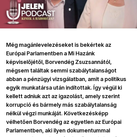
Még magánlevelezéseket is bekértek az
Európai Parlamentben a Mi Hazánk
képviselőjétől, Borvendég Zsuzsannától,
mégsem találtak semmi szabálytalanságot
abban a pénzügyi vizsgálatban, amit a politikus
egyik munkatársa után indítottak. Így végül ki
kellett adniuk azt az igazolást, amely szerint
korrupció és bármely más szabálytalanság
nélkül végzi munkáját. Következésképp
vélhetően Borvendég az egyetlen az Európai
Parlamentben, aki ilyen dokumentummal