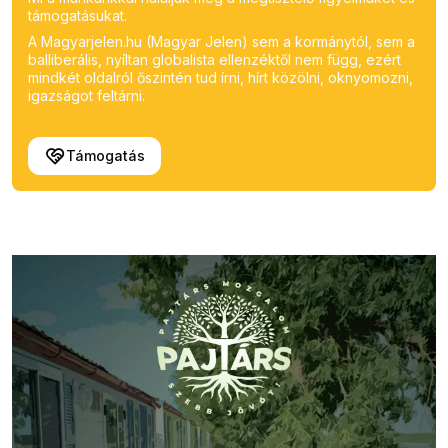
támogatásukat.
A Magyarjelen.hu (Magyar Jelen) sem a kormánytól, sem a
balliberális, nyíltan globalista ellenzéktől nem függ, ezért
mindkét oldalról őszintén tud írni, hírt közölni, oknyomozni,
igazságot feltárni.
Támogatás