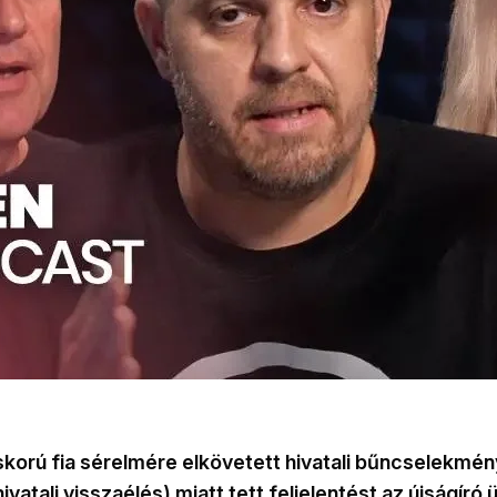
skorú fia sérelmére elkövetett hivatali bűncselekmén
ivatali visszaélés) miatt tett feljelentést az újságíró