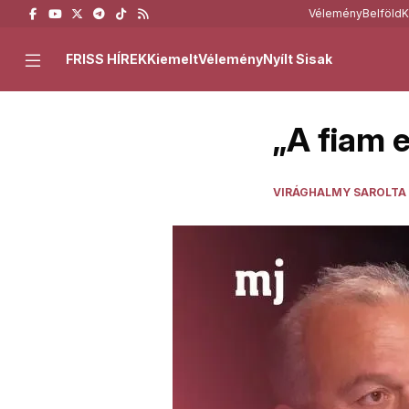
Vélemény
Belföld
K
FRISS HÍREK
Kiemelt
Vélemény
Nyílt Sisak
„A fiam 
VIRÁGHALMY SAROLTA