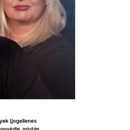
yek (jogellenes
 ügyvédje, miután