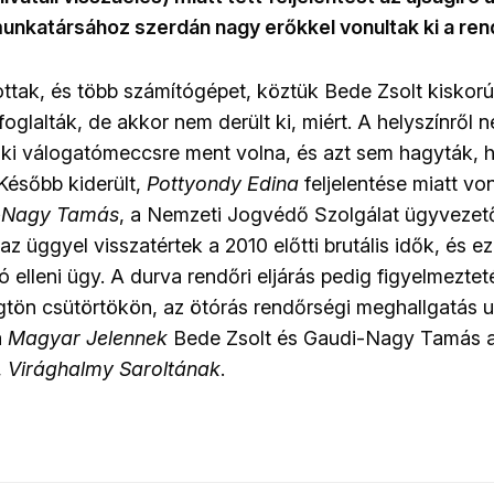
unkatársához szerdán nagy erőkkel vonultak ki a re
ottak, és több számítógépet, köztük Bede Zsolt kiskorú
lefoglalták, de akkor nem derült ki, miért. A helyszínről
aki válogatómeccsre ment volna, és azt sem hagyták, 
 Később kiderült,
Pottyondy Edina
feljelentése miatt von
-Nagy Tamás
, a Nemzeti Jogvédő Szolgálat ügyvezető
az üggyel visszatértek a 2010 előtti brutális idők, és ez
ró elleni ügy. A durva rendőri eljárás pedig figyelmezte
ögtön csütörtökön, az ötórás rendőrségi meghallgatás u
a
Magyar Jelennek
Bede Zsolt és Gaudi-Nagy Tamás a
,
Virághalmy Saroltának
.