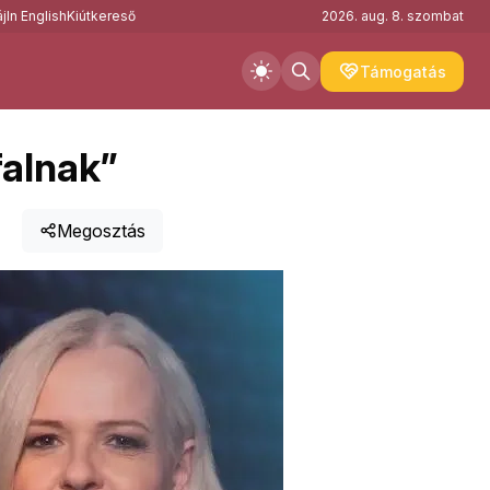
j
In English
Kiútkereső
2026. aug. 8. szombat
Támogatás
falnak”
Megosztás