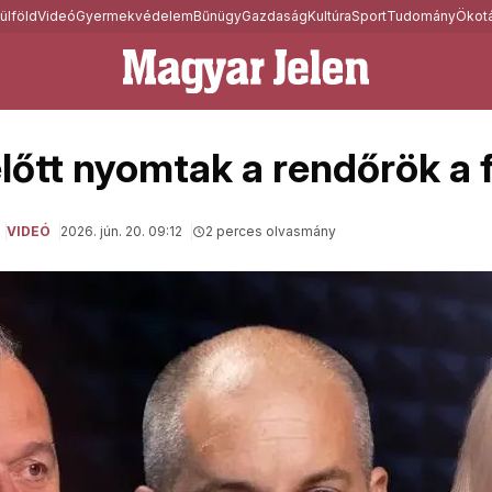
ülföld
Videó
Gyermekvédelem
Bűnügy
Gazdaság
Kultúra
Sport
Tudomány
Ökotá
előtt nyomtak a rendőrök a 
VIDEÓ
2026. jún. 20. 09:12
2 perces olvasmány