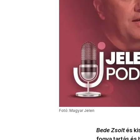
Fotó: Magyar Jelen
Bede Zsolt
és ki
fogva tartás és h