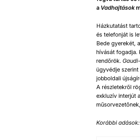
a
Vadhajtások
m
Házkutatást tart
és telefonját is 
Bede gyerekét, 
hívását fogadja.
rendőrök.
Gaudi
ügyvédje szerint 
jobboldali újságí
A részletekről r
exkluzív interjút 
műsorvezetőnek
Korábbi adások: