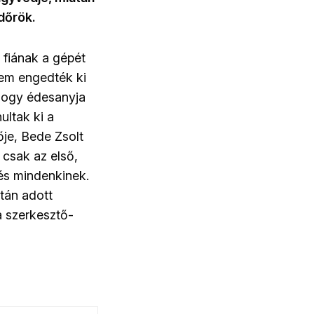
ndőrök.
 fiának a gépét
 nem engedték ki
hogy édesanyja
ultak ki a
je, Bede Zsolt
 csak az első,
tés mindenkinek.
tán adott
 szerkesztő-