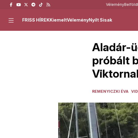
Vélemény
Belföld
FRISS HÍREK
Kiemelt
Vélemény
Nyílt Sisak
Aladár-ü
próbált 
Viktorna
REMENYICZKI ÉVA
VI