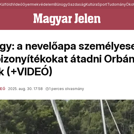
Külföld
Videó
Gyermekvédelem
Bűnügy
Gazdaság
Kultúra
Sport
Tudomány
Ökot
gy: a nevelőapa személyes
bizonyítékokat átadni Orbá
k (+VIDEÓ)
DEÓ
2025. aug. 30. 17:58
1 perces olvasmány