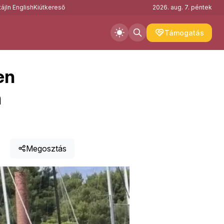
áj
In English
Kiútkereső
2026. aug. 7. péntek
Támogatás
en
n
Megosztás