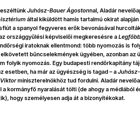
beszéltünk
Juhász-Bauer Ágoston
nal, Aladár nevelőap
isztérium
által kiküldött hamis tartalmú okirat alapján
kisfiút a spanyol fegyveres erők bevonásával hurcolták
az országgyűlési képviselői megkeresésre a
Legfőb
endőrségi iratoknak ellentmond: több nyomozás is folyi
e elkövetett bűncselekmények ügyében, azonban az 
nem folyik nyomozás. Egy budapesti rendőrkapitány tá
az esetben, ha már az ügyészség is tagad – a
Juhász-
Viktor
miniszterelnökhöz tud fordulni. Aladár nevelő
ol a kormányfő nyaralását tölti (de ahogy a médiából é
ik), hogy személyesen adja át a bizonyítékokat.