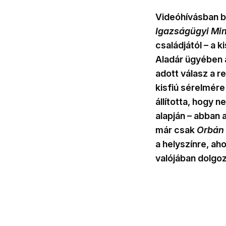
Videóhívásban 
Igazságügyi Min
családjától – a 
Aladár ügyében 
adott válasz a r
kisfiú sérelmér
állította, hogy 
alapján – abban 
már csak
Orbán 
a helyszínre, ah
valójában dolgoz