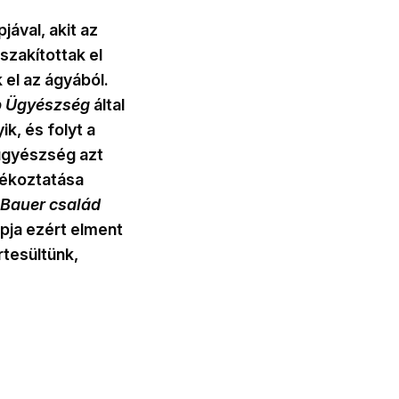
jával, akit az
 szakítottak el
 el az ágyából.
b Ügyészség
által
k, és folyt a
ügyészség azt
jékoztatása
Bauer család
apja ezért elment
rtesültünk,