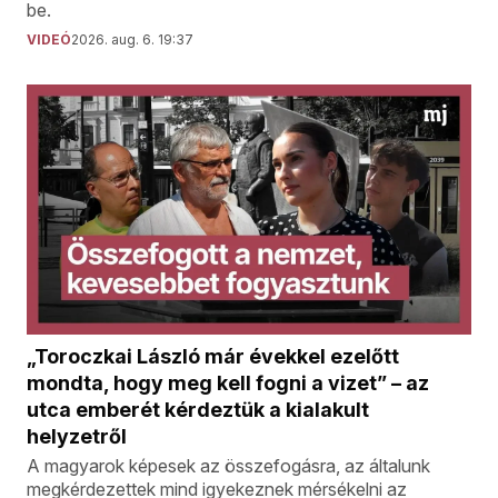
be.
VIDEÓ
2026. aug. 6. 19:37
„Toroczkai László már évekkel ezelőtt
mondta, hogy meg kell fogni a vizet” – az
utca emberét kérdeztük a kialakult
helyzetről
A magyarok képesek az összefogásra, az általunk
megkérdezettek mind igyekeznek mérsékelni az