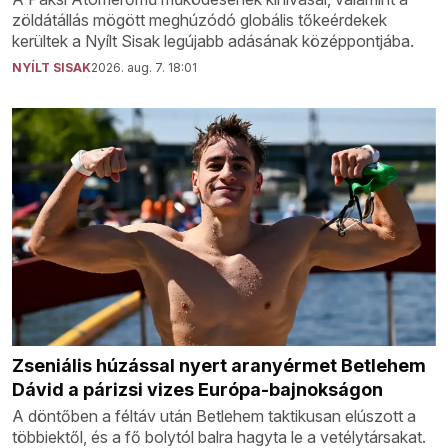
zöldátállás mögött meghúzódó globális tőkeérdekek
kerültek a Nyílt Sisak legújabb adásának középpontjába.
NYÍLT SISAK
2026. aug. 7. 18:01
Zseniális húzással nyert aranyérmet Betlehem
Dávid a párizsi vizes Európa-bajnokságon
A döntőben a féltáv után Betlehem taktikusan elúszott a
többiektől, és a fő bolytól balra hagyta le a vetélytársakat.