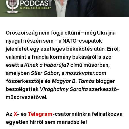
Oroszország nem fogja eltűrni – még Ukrajna
nyugati részén sem – a NATO-csapatok
jelenlétét egy esetleges békekötés után. Erről,
valamint a francia kormány bukásáról is szó
esett a
Kinek a háborúja?
című műsorban,
amelyben
Stier Gábor
, a
moszkvater.com
főszerkesztője és
Magyar B. Tamás
blogger
beszélgettek
Virághalmy Sarolta
szerkesztő-
műsorvezetővel.
Az
X
- és
Telegram
-csatornáinkra feliratkozva
egyetlen hírről sem maradsz le!