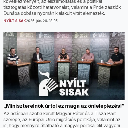
következményeit, az elszámoltatás és a politikai
tisztogatás közötti határvonalat, valamint a Pride zászlók
Dunába dobása nyomán kialakult vitát elemezték.
NYÍLT SISAK
2026. jún. 26. 18:05
„Miniszterelnök úrtól ez maga az önleleplezés!”
Az adásban szóba került Magyar Péter és a Tisza Párt
szerepe, az Európai Unió migrációs politikája, valamint az
is, hogy mennyire átlátható a magyar politikai elit vagyoni