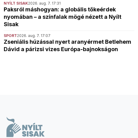
NYÍLT SISAK
2026. aug. 7. 17:31
Paksról máshogyan: a globális tőkeérdek
nyomában – a színfalak mögé nézett a Nyílt
Sisak
SPORT
2026. aug. 7. 17:07
Zseniális húzással nyert aranyérmet Betlehem
Dávid a párizsi vizes Európa-bajnokságon