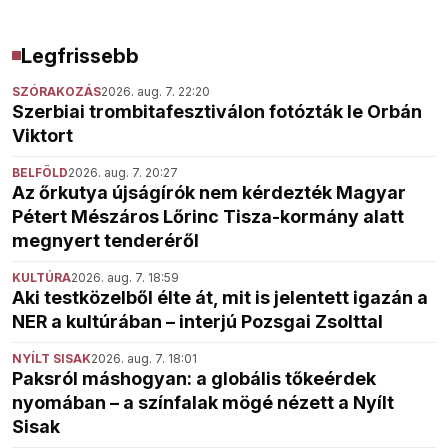
Legfrissebb
SZÓRAKOZÁS
2026. aug. 7. 22:20
Szerbiai trombitafesztiválon fotózták le Orbán
Viktort
BELFÖLD
2026. aug. 7. 20:27
Az őrkutya újságírók nem kérdezték Magyar
Pétert Mészáros Lőrinc Tisza-kormány alatt
megnyert tenderéről
KULTÚRA
2026. aug. 7. 18:59
Aki testközelből élte át, mit is jelentett igazán a
NER a kultúrában – interjú Pozsgai Zsolttal
NYÍLT SISAK
2026. aug. 7. 18:01
Paksról máshogyan: a globális tőkeérdek
nyomában – a színfalak mögé nézett a Nyílt
Sisak