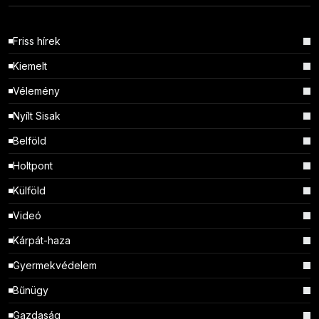
Friss hírek
Kiemelt
Vélemény
Nyílt Sisak
Belföld
Holtpont
Külföld
Videó
Kárpát-haza
Gyermekvédelem
Bűnügy
Gazdaság