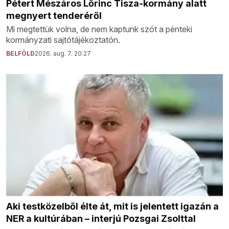
Pétert Mészáros Lőrinc Tisza-kormány alatt
megnyert tenderéről
Mi megtettük volna, de nem kaptunk szót a pénteki
kormányzati sajtótájékoztatón.
BELFÖLD
2026. aug. 7. 20:27
Aki testközelből élte át, mit is jelentett igazán a
NER a kultúrában – interjú Pozsgai Zsolttal