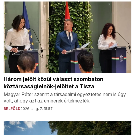
Három jelölt közül választ szombaton
köztársaságielnök-jelöltet a Tisza
Magyar Péter szerint a társadalmi egyeztetés nem is úgy
volt, ahogy azt az emberek értelmezték.
BELFÖLD
2026. aug. 7. 15:57