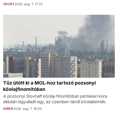
SPORT
2026. aug. 7. 17:22
Tűz ütött ki a MOL-hoz tartozó pozsonyi
kőolajfinomítóban
A pozsonyi Slovnaft kőolaj-finomítóban pénteken kora
délután kigyulladt egy, az üzemben tárolt kőolajtermék.
HÍREK
2026. aug. 7. 16:20