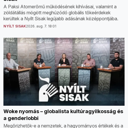
A Paksi Atomerőmű működésének kihívásai, valamint a
zöldátállás mögött meghúzódó globális tőkeérdekek
kerültek a Nyílt Sisak legújabb adásának középpontjába.
NYÍLT SISAK
2026. aug. 7. 18:01
Woke nyomás – globalista kultúragyilkosság és
a genderlobbi
Megőrizhetők-e a nemzetek, a hagyományos értékek és a