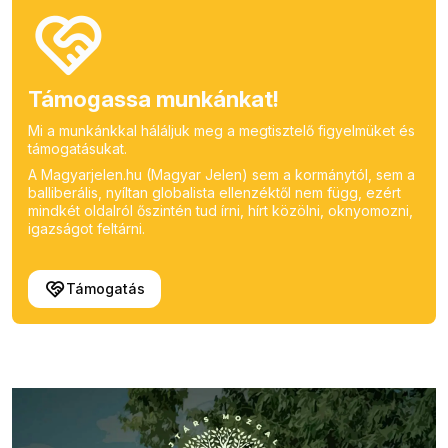
Támogassa munkánkat!
Mi a munkánkkal háláljuk meg a megtisztelő figyelmüket és
támogatásukat.
A Magyarjelen.hu (Magyar Jelen) sem a kormánytól, sem a
balliberális, nyíltan globalista ellenzéktől nem függ, ezért
mindkét oldalról őszintén tud írni, hírt közölni, oknyomozni,
igazságot feltárni.
Támogatás