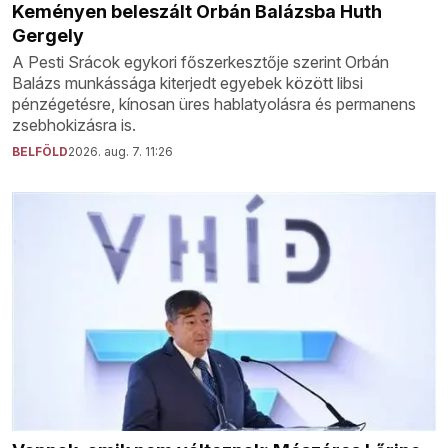
Keményen beleszált Orbán Balázsba Huth
Gergely
A Pesti Srácok egykori főszerkesztője szerint Orbán
Balázs munkássága kiterjedt egyebek között libsi
pénzégetésre, kínosan üres hablatyolásra és permanens
zsebhokizásra is.
BELFÖLD
2026. aug. 7. 11:26