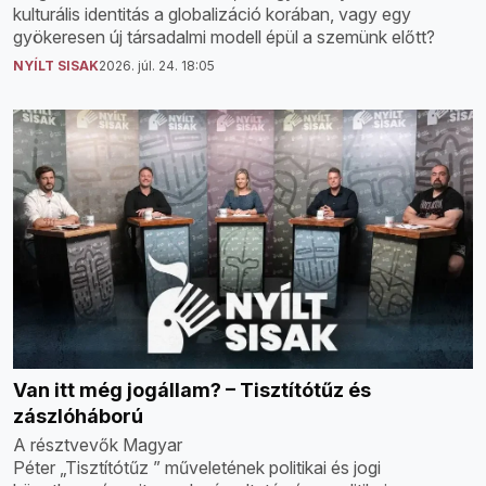
kulturális identitás a globalizáció korában, vagy egy
gyökeresen új társadalmi modell épül a szemünk előtt?
NYÍLT SISAK
2026. júl. 24. 18:05
Van itt még jogállam? – Tisztítótűz és
zászlóháború
A résztvevők Magyar
Péter „Tisztítótűz ” műveletének politikai és jogi