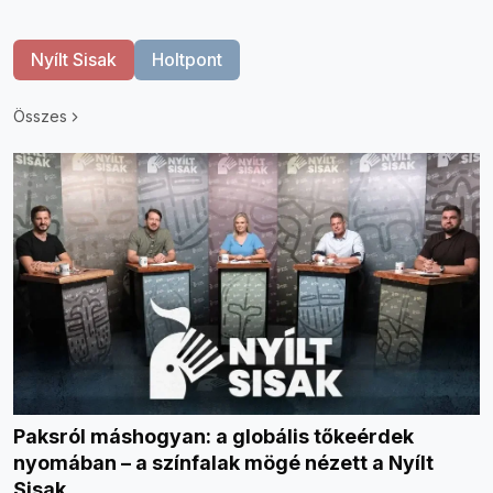
Nyílt Sisak
Holtpont
Összes
Paksról máshogyan: a globális tőkeérdek
nyomában – a színfalak mögé nézett a Nyílt
Sisak