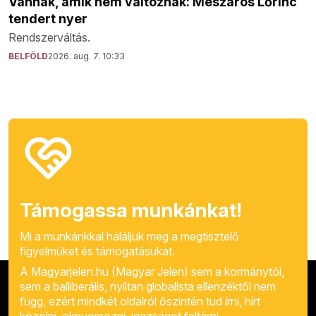
Vannak, amik nem változnak: Mészáros Lőrinc
tendert nyer
Rendszerváltás.
BELFÖLD
2026. aug. 7. 10:33
Támogassa munkánkat!
Mi a munkánkkal háláljuk meg a megtisztelő
figyelmüket és támogatásukat.
A Magyarjelen.hu (Magyar Jelen) sem a kormánytól,
sem a balliberális, nyíltan globalista ellenzéktől nem
függ, ezért mindkét oldalról őszintén tud írni, hírt
közölni, oknyomozni, igazságot feltárni.