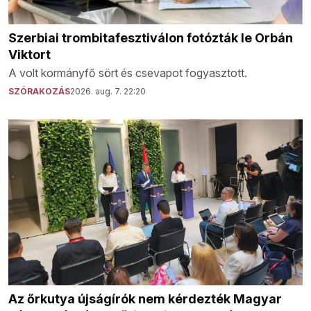
Szerbiai trombitafesztiválon fotózták le Orbán
Viktort
A volt kormányfő sört és csevapot fogyasztott.
SZÓRAKOZÁS
2026. aug. 7. 22:20
Az őrkutya újságírók nem kérdezték Magyar