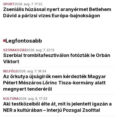
SPORT
2026. aug. 7. 17:22
Zseniális húzással nyert aranyérmet Betlehem
Dávid a párizsi vizes Európa-bajnokságon
Legfontosabb
SZÓRAKOZÁS
2026. aug. 7. 22:13
Szerbiai trombitafesztiválon fotózták le Orbán
Viktort
BELFÖLD
2026. aug. 7. 18:34
Az őrkutya újságírók nem kérdezték Magyar
Pétert Mészáros Lőrinc Tisza-kormány alatt
megnyert tenderéről
KULTÚRA
2026. aug. 6. 17:33
Aki testközelből élte át, mit is jelentett igazán a
NER a kultúrában – interjú Pozsgai Zsolttal