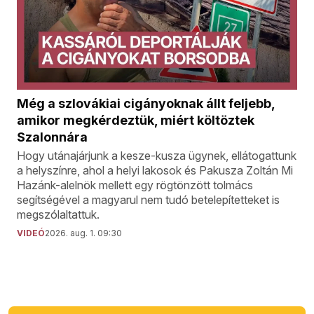
Még a szlovákiai cigányoknak állt feljebb,
amikor megkérdeztük, miért költöztek
Szalonnára
Hogy utánajárjunk a kesze-kusza ügynek, ellátogattunk
a helyszínre, ahol a helyi lakosok és Pakusza Zoltán Mi
Hazánk-alelnök mellett egy rögtönzött tolmács
segítségével a magyarul nem tudó betelepítetteket is
megszólaltattuk.
VIDEÓ
2026. aug. 1. 09:30