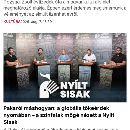
Pozsgai Zsolt évtizedek óta a magyar kulturális élet
meghatározó alakja. Éppen ezért érdemes megismernünk a
véleményét az elmúlt tizenhat évről.
KULTÚRA
2026. aug. 7. 18:59
Paksról máshogyan: a globális tőkeérdek
nyomában – a színfalak mögé nézett a Nyílt
Sisak
A Paksi Atomerőmű működésének kihívásai, valamint a