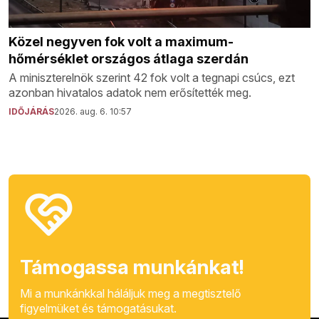
Közel negyven fok volt a maximum-
hőmérséklet országos átlaga szerdán
A miniszterelnök szerint 42 fok volt a tegnapi csúcs, ezt
azonban hivatalos adatok nem erősítették meg.
IDŐJÁRÁS
2026. aug. 6. 10:57
Támogassa munkánkat!
Mi a munkánkkal háláljuk meg a megtisztelő
figyelmüket és támogatásukat.