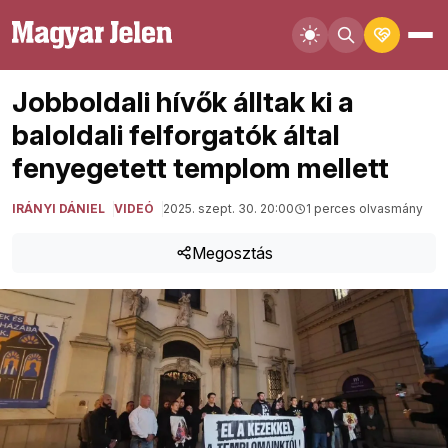
Jobboldali hívők álltak ki a
baloldali felforgatók által
fenyegetett templom mellett
IRÁNYI DÁNIEL
VIDEÓ
2025. szept. 30. 20:00
1 perces olvasmány
Megosztás