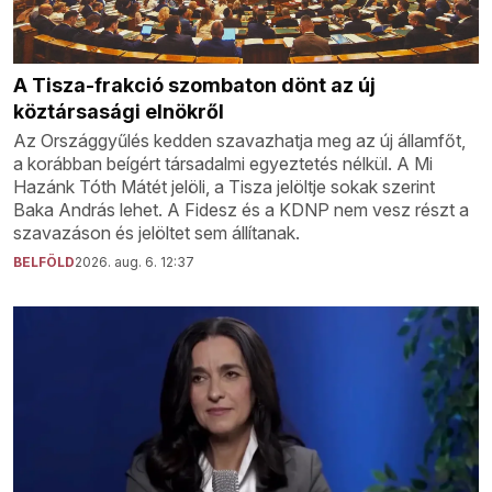
A Tisza-frakció szombaton dönt az új
köztársasági elnökről
Az Országgyűlés kedden szavazhatja meg az új államfőt,
a korábban beígért társadalmi egyeztetés nélkül. A Mi
Hazánk Tóth Mátét jelöli, a Tisza jelöltje sokak szerint
Baka András lehet. A Fidesz és a KDNP nem vesz részt a
szavazáson és jelöltet sem állítanak.
BELFÖLD
2026. aug. 6. 12:37