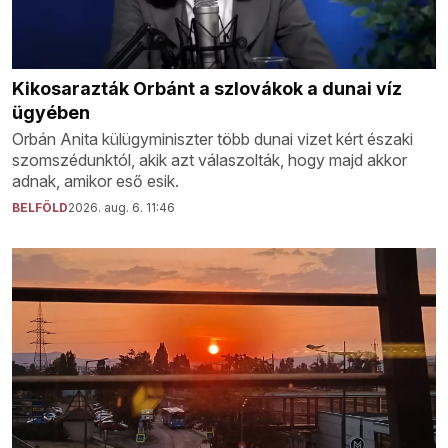
Kikosarazták Orbánt a szlovákok a dunai víz
ügyében
Orbán Anita külügyminiszter több dunai vizet kért északi
szomszédunktól, akik azt válaszolták, hogy majd akkor
adnak, amikor eső esik.
BELFÖLD
2026. aug. 6. 11:46