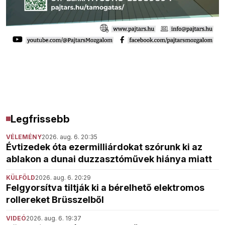
Legfrissebb
VÉLEMÉNY
2026. aug. 6. 20:35
Évtizedek óta ezermilliárdokat szórunk ki az
ablakon a dunai duzzasztóművek hiánya miatt
KÜLFÖLD
2026. aug. 6. 20:29
Felgyorsítva tiltják ki a bérelhető elektromos
rollereket Brüsszelből
VIDEÓ
2026. aug. 6. 19:37