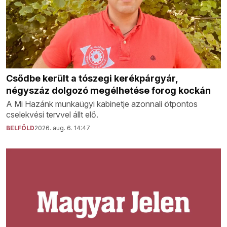
Csődbe került a tószegi kerékpárgyár,
négyszáz dolgozó megélhetése forog kockán
A Mi Hazánk munkaügyi kabinetje azonnali ötpontos
cselekvési tervvel állt elő.
BELFÖLD
2026. aug. 6. 14:47