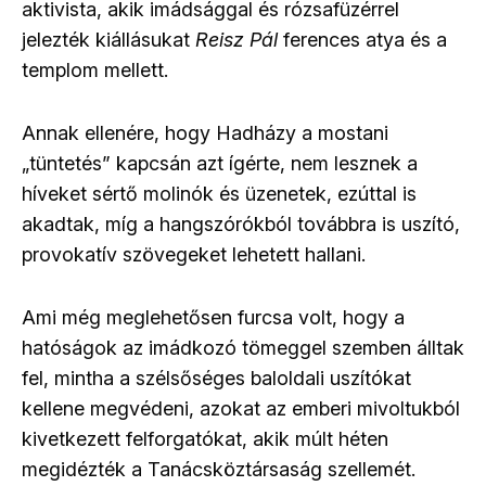
aktivista, akik imádsággal és rózsafüzérrel
jelezték kiállásukat
Reisz Pál
ferences atya és a
templom mellett.
Annak ellenére, hogy Hadházy a mostani
„
tüntetés
”
kapcsán azt ígérte, nem lesznek a
híveket sértő molinók és üzenetek, ezúttal is
akadtak, míg a hangszórókból továbbra is uszító,
provokatív szövegeket lehetett hallani.
Ami még meglehetősen furcsa volt, hogy a
hatóságok az imádkozó tömeggel szemben álltak
fel, mintha a szélsőséges baloldali uszítókat
kellene megvédeni, azokat az emberi mivoltukból
kivetkezett felforgatókat, akik múlt héten
megidézték a Tanácsköztársaság szellemét.