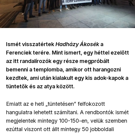
Ismét visszatértek
Hadházy Ákosék
a
Ferenciek terére. Mint ismert, egy héttel ezelőtt
az itt randalírozók egy része megpróbált
bemenni a templomba, amikor ott harangozni
kezdtek, ami után kialakult egy kis adok-kapok a
tüntetők és az atya között.
Emiatt az e heti
„
tüntetésen
”
felfokozott
hangulatra lehetett számítani. A rendbontók ismét
megjelentek mintegy 100-150-en, velük szemben
ezúttal viszont ott állt mintegy 50 jobboldali