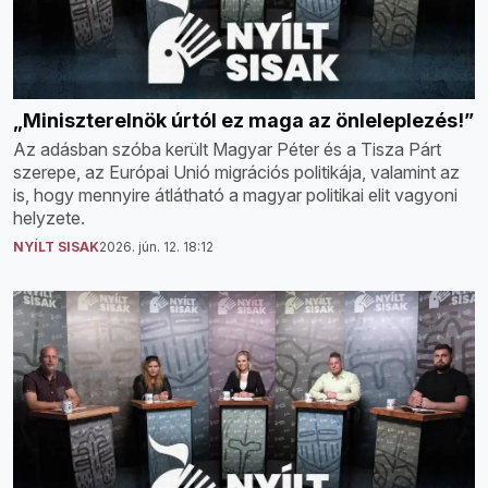
„Miniszterelnök úrtól ez maga az önleleplezés!”
Az adásban szóba került Magyar Péter és a Tisza Párt
szerepe, az Európai Unió migrációs politikája, valamint az
is, hogy mennyire átlátható a magyar politikai elit vagyoni
helyzete.
NYÍLT SISAK
2026. jún. 12. 18:12