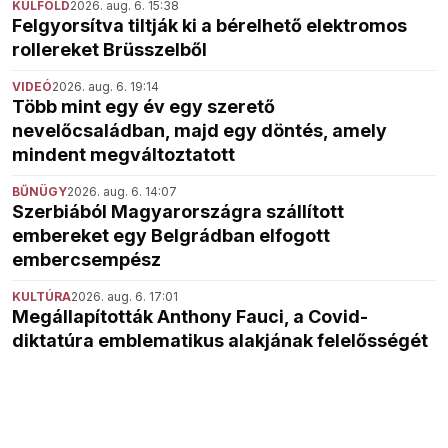
KÜLFÖLD
2026. aug. 6. 15:38
Felgyorsítva tiltják ki a bérelhető elektromos
rollereket Brüsszelből
VIDEÓ
2026. aug. 6. 19:14
Több mint egy év egy szerető
nevelőcsaládban, majd egy döntés, amely
mindent megváltoztatott
BŰNÜGY
2026. aug. 6. 14:07
Szerbiából Magyarországra szállított
embereket egy Belgrádban elfogott
embercsempész
KULTÚRA
2026. aug. 6. 17:01
Megállapították Anthony Fauci, a Covid-
diktatúra emblematikus alakjának felelősségét