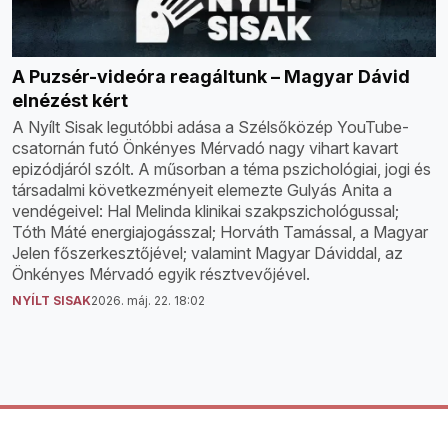
A Puzsér-videóra reagáltunk – Magyar Dávid
elnézést kért
A Nyílt Sisak legutóbbi adása a Szélsőközép YouTube-
csatornán futó Önkényes Mérvadó nagy vihart kavart
epizódjáról szólt. A műsorban a téma pszichológiai, jogi és
társadalmi következményeit elemezte Gulyás Anita a
vendégeivel: Hal Melinda klinikai szakpszichológussal;
Tóth Máté energiajogásszal; Horváth Tamással, a Magyar
Jelen főszerkesztőjével; valamint Magyar Dáviddal, az
Önkényes Mérvadó egyik résztvevőjével.
NYÍLT SISAK
2026. máj. 22. 18:02