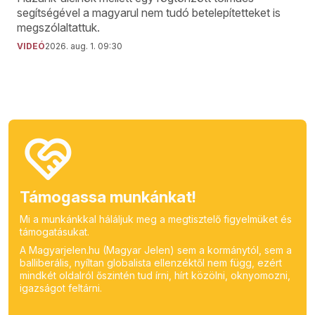
segítségével a magyarul nem tudó betelepítetteket is
megszólaltattuk.
VIDEÓ
2026. aug. 1. 09:30
Támogassa munkánkat!
Mi a munkánkkal háláljuk meg a megtisztelő figyelmüket és
támogatásukat.
A Magyarjelen.hu (Magyar Jelen) sem a kormánytól, sem a
balliberális, nyíltan globalista ellenzéktől nem függ, ezért
mindkét oldalról őszintén tud írni, hírt közölni, oknyomozni,
igazságot feltárni.