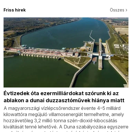
Friss hírek
Összes
Évtizedek óta ezermilliárdokat szórunk ki az
ablakon a dunai duzzasztóművek hiánya miatt
A magyarországi vízlépcsőrendszer évente 4–5 milliárd
kilowattóra megújuló villamosenergiát termelhetne, amely
hozzávetőleg 3,2 millió tonna szén-dioxid-kibocsátás
kiváltását tenné lehetővé. A Duna szabályozása egyszerre