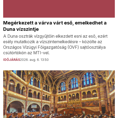
Megérkezett a várva várt eső, emelkedhet a
Duna vízszintje
A Duna osztrák vízgyűjtőin elkezdett esni az eső, ezért
esély mutatkozik a vízszintemelkedésre – közölte az
Országos Vízügyi Főigazgatóság (OVF) sajtóosztálya
csütörtökön az MTI-vel.
IDŐJÁRÁS
2026. aug. 6. 13:50