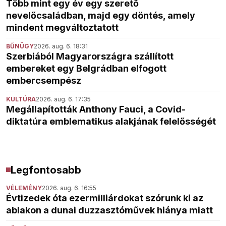
Több mint egy év egy szerető
nevelőcsaládban, majd egy döntés, amely
mindent megváltoztatott
BŰNÜGY
2026. aug. 6. 18:31
Szerbiából Magyarországra szállított
embereket egy Belgrádban elfogott
embercsempész
KULTÚRA
2026. aug. 6. 17:35
Megállapították Anthony Fauci, a Covid-
diktatúra emblematikus alakjának felelősségét
Legfontosabb
VÉLEMÉNY
2026. aug. 6. 16:55
Évtizedek óta ezermilliárdokat szórunk ki az
ablakon a dunai duzzasztóművek hiánya miatt