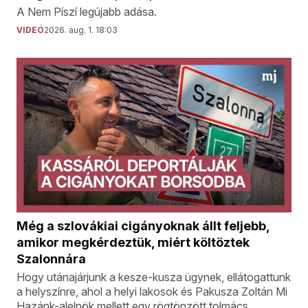
A Nem Píszí legújabb adása.
VIDEÓ
2026. aug. 1. 18:03
Még a szlovákiai cigányoknak állt feljebb,
amikor megkérdeztük, miért költöztek
Szalonnára
Hogy utánajárjunk a kesze-kusza ügynek, ellátogattunk
a helyszínre, ahol a helyi lakosok és Pakusza Zoltán Mi
Hazánk-alelnök mellett egy rögtönzött tolmács