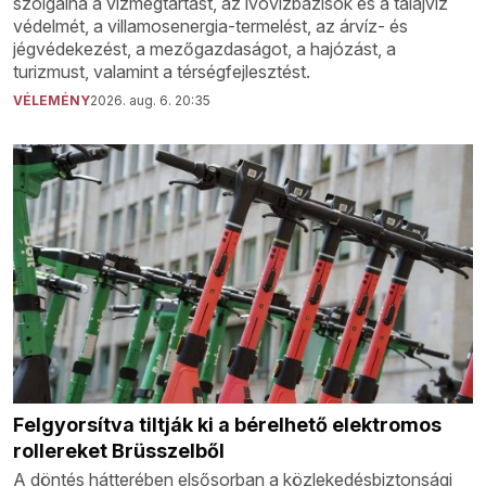
szolgálná a vízmegtartást, az ivóvízbázisok és a talajvíz
védelmét, a villamosenergia-termelést, az árvíz- és
jégvédekezést, a mezőgazdaságot, a hajózást, a
turizmust, valamint a térségfejlesztést.
VÉLEMÉNY
2026. aug. 6. 20:35
Felgyorsítva tiltják ki a bérelhető elektromos
rollereket Brüsszelből
A döntés hátterében elsősorban a közlekedésbiztonsági