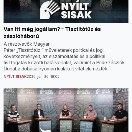
Van itt még jogállam? – Tisztítótűz és
zászlóháború
A résztvevők Magyar
Péter „Tisztítótűz ” műveletének politikai és jogi
következményeit, az elszámoltatás és a politikai
tisztogatás közötti határvonalat, valamint a Pride zászlók
Dunába dobása nyomán kialakult vitát elemezték.
NYÍLT SISAK
2026. jún. 26. 18:05