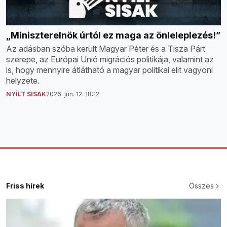
„Miniszterelnök úrtól ez maga az önleleplezés!”
Az adásban szóba került Magyar Péter és a Tisza Párt
szerepe, az Európai Unió migrációs politikája, valamint az
is, hogy mennyire átlátható a magyar politikai elit vagyoni
helyzete.
NYÍLT SISAK
2026. jún. 12. 18:12
Friss hírek
Összes