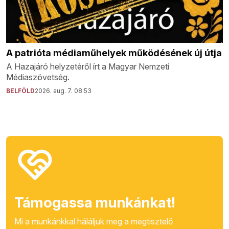
A patrióta médiaműhelyek működésének új útja
A Hazajáró helyzetéről írt a Magyar Nemzeti
Médiaszövetség.
BELFÖLD
2026. aug. 7. 08:53
Támogassa munkánkat!
Mi a munkánkkal háláljuk meg a megtisztelő