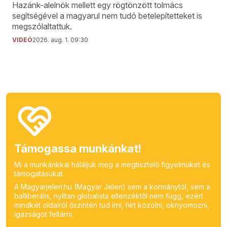
Hazánk-alelnök mellett egy rögtönzött tolmács
segítségével a magyarul nem tudó betelepítetteket is
megszólaltattuk.
VIDEÓ
2026. aug. 1. 09:30
Támogassa munkánkat!
Mi a munkánkkal háláljuk meg a megtisztelő figyelmüket és
támogatásukat.
A Magyarjelen.hu (Magyar Jelen) sem a kormánytól, sem a
balliberális, nyíltan globalista ellenzéktől nem függ, ezért
mindkét oldalról őszintén tud írni, hírt közölni, oknyomozni,
igazságot feltárni.