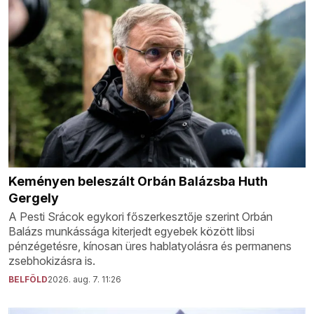
Keményen beleszált Orbán Balázsba Huth
Gergely
A Pesti Srácok egykori főszerkesztője szerint Orbán
Balázs munkássága kiterjedt egyebek között libsi
pénzégetésre, kínosan üres hablatyolásra és permanens
zsebhokizásra is.
BELFÖLD
2026. aug. 7. 11:26