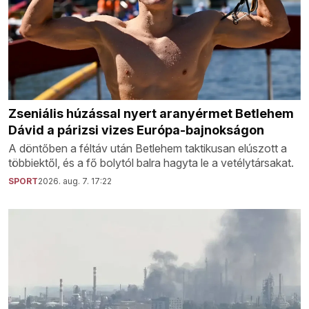
Zseniális húzással nyert aranyérmet Betlehem
Dávid a párizsi vizes Európa-bajnokságon
A döntőben a féltáv után Betlehem taktikusan elúszott a
többiektől, és a fő bolytól balra hagyta le a vetélytársakat.
SPORT
2026. aug. 7. 17:22