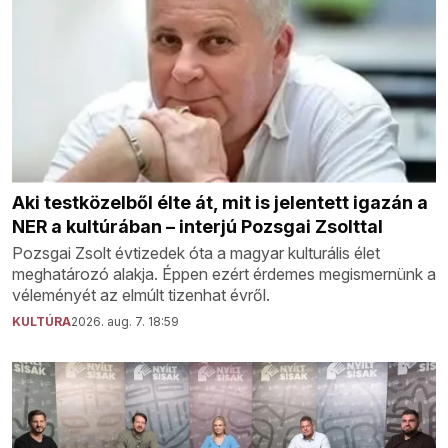
Aki testközelből élte át, mit is jelentett igazán a
NER a kultúrában – interjú Pozsgai Zsolttal
Pozsgai Zsolt évtizedek óta a magyar kulturális élet
meghatározó alakja. Éppen ezért érdemes megismernünk a
véleményét az elmúlt tizenhat évről.
KULTÚRA
2026. aug. 7. 18:59