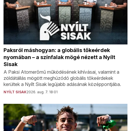
Paksról máshogyan: a globális tőkeérdek
nyomában – a színfalak mögé nézett a Nyílt
Sisak
A Paksi Atomerőmű működésének kihívásai, valamint a
zöldátállás mögött meghúzódó globális tőkeérdekek
kerültek a Nyílt Sisak legújabb adásának középpontjába.
NYÍLT SISAK
2026. aug. 7. 18:01