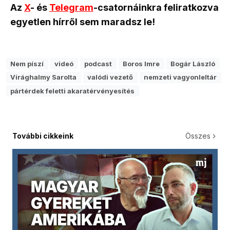
Az
X
- és
Telegram
-csatornáinkra feliratkozva
egyetlen hírről sem maradsz le!
Nem píszí
videó
podcast
Boros Imre
Bogár László
Virághalmy Sarolta
valódi vezető
nemzeti vagyonleltár
pártérdek feletti akaratérvényesítés
További cikkeink
Összes