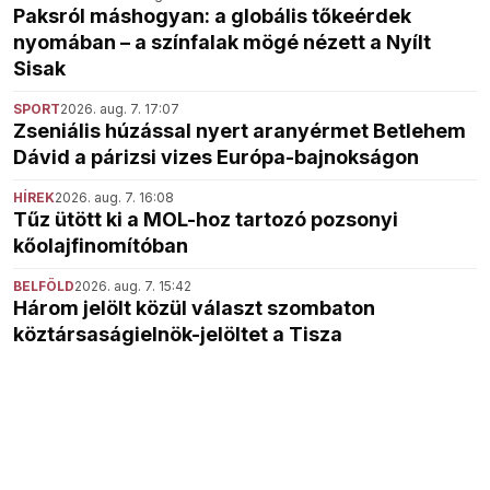
Paksról máshogyan: a globális tőkeérdek
nyomában – a színfalak mögé nézett a Nyílt
Sisak
SPORT
2026. aug. 7. 17:07
Zseniális húzással nyert aranyérmet Betlehem
Dávid a párizsi vizes Európa-bajnokságon
HÍREK
2026. aug. 7. 16:08
Tűz ütött ki a MOL-hoz tartozó pozsonyi
kőolajfinomítóban
BELFÖLD
2026. aug. 7. 15:42
Három jelölt közül választ szombaton
köztársaságielnök-jelöltet a Tisza