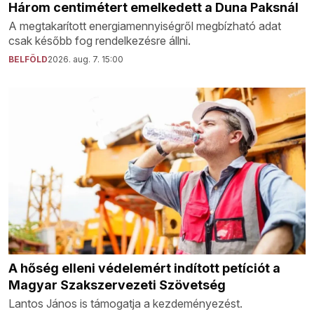
Három centimétert emelkedett a Duna Paksnál
A megtakarított energiamennyiségről megbízható adat
csak később fog rendelkezésre állni.
BELFÖLD
2026. aug. 7. 15:00
A hőség elleni védelemért indított petíciót a
Magyar Szakszervezeti Szövetség
Lantos János is támogatja a kezdeményezést.