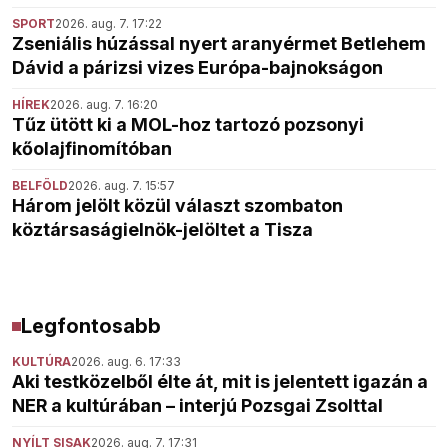
SPORT
2026. aug. 7. 17:22
Zseniális húzással nyert aranyérmet Betlehem
Dávid a párizsi vizes Európa-bajnokságon
HÍREK
2026. aug. 7. 16:20
Tűz ütött ki a MOL-hoz tartozó pozsonyi
kőolajfinomítóban
BELFÖLD
2026. aug. 7. 15:57
Három jelölt közül választ szombaton
köztársaságielnök-jelöltet a Tisza
Legfontosabb
KULTÚRA
2026. aug. 6. 17:33
Aki testközelből élte át, mit is jelentett igazán a
NER a kultúrában – interjú Pozsgai Zsolttal
NYÍLT SISAK
2026. aug. 7. 17:31