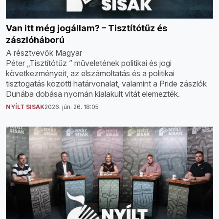
Van itt még jogállam? – Tisztítótűz és
zászlóháború
A résztvevők Magyar
Péter „Tisztítótűz ” műveletének politikai és jogi
következményeit, az elszámoltatás és a politikai
tisztogatás közötti határvonalat, valamint a Pride zászlók
Dunába dobása nyomán kialakult vitát elemezték.
NYÍLT SISAK
2026. jún. 26. 18:05