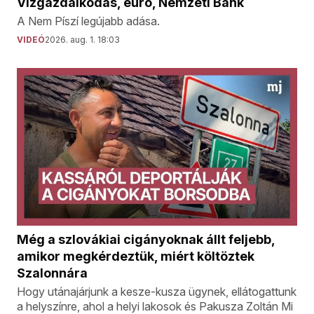
Vízgazdálkodás, euró, Nemzeti Bank
A Nem Píszí legújabb adása.
VIDEÓ
2026. aug. 1. 18:03
Még a szlovákiai cigányoknak állt feljebb,
amikor megkérdeztük, miért költöztek
Szalonnára
Hogy utánajárjunk a kesze-kusza ügynek, ellátogattunk
a helyszínre, ahol a helyi lakosok és Pakusza Zoltán Mi