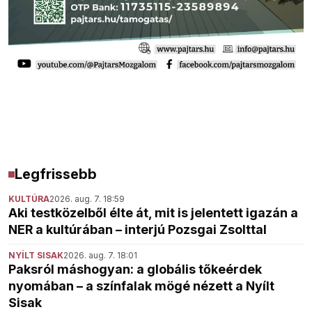
Legfrissebb
KULTÚRA
2026. aug. 7. 18:59
Aki testközelből élte át, mit is jelentett igazán a
NER a kultúrában – interjú Pozsgai Zsolttal
NYÍLT SISAK
2026. aug. 7. 18:01
Paksról máshogyan: a globális tőkeérdek
nyomában – a színfalak mögé nézett a Nyílt
Sisak