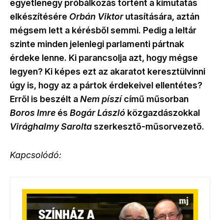
egyetlenegy próbálkozás történt a kimutatás
elkészítésére
Orbán Viktor
utasítására, aztán
mégsem lett a kérésből semmi.
Pedig a leltár
szinte minden jelenlegi parlamenti pártnak
érdeke lenne. Ki parancsolja azt, hogy mégse
legyen? Ki képes ezt az
akaratot
keresztülvinni
úgy is, hogy az a pártok érdekeivel
ellentétes
?
Erről is beszélt a
Nem píszí
című műsorban
Boros Imre
és
Bogár László
közgazdászokkal
Virághalmy Sarolta
szerkesztő-műsorvezető.
Kapcsolódó: