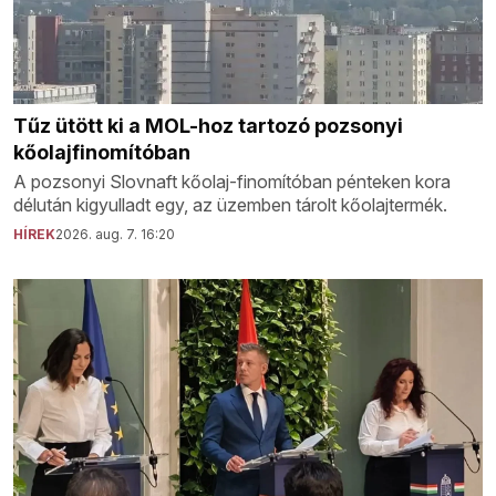
Tűz ütött ki a MOL-hoz tartozó pozsonyi
kőolajfinomítóban
A pozsonyi Slovnaft kőolaj-finomítóban pénteken kora
délután kigyulladt egy, az üzemben tárolt kőolajtermék.
HÍREK
2026. aug. 7. 16:20