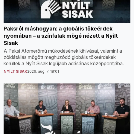
Paksról máshogyan: a globális tőkeérdek
nyomában – a színfalak mögé nézett a Nyílt
Sisak
A Paksi Atomerőmű működésének kihívásai, valamint a
zöldátállás mögött meghúzódó globális tőkeérdekek
kerültek a Nyílt Sisak legújabb adásának középpontjába.
NYÍLT SISAK
2026. aug. 7. 18:01