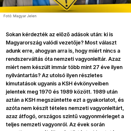
Fotó: Magyar Jelen
Sokan kérdezték az előző adások után: ki is
Magyarország valódi vezetője? Most választ
adunk erre, ahogyan arra is, hogy miért nincs a
rendszerváltás óta nemzeti vagyonleltár. Azaz
miért nem készült immár több mint 27 éve ilyen
nyilvántartás? Az utolsó ilyen részletes
kimutatások ugyanis a KSH évkönyveiben
jelentek meg 1970 és 1989 között. 1989 után
aztán a KSH megszüntette ezt a gyakorlatot, és
azóta nem készít tételes nemzeti vagyonleltárt,
azaz átfogó, országos szintű vagyonmérleget a
teljes nemzeti vagyonról. Az évek során