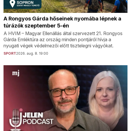
A Rongyos Gárda hőseinek nyomába lépnek a
túrázók szeptember 5-én
A HVIM – Magyar Ellenállás által szervezett 21. Rongyos
Gárda Emléktúra az ország minden pontjáról hívja a
nyugati végek védelmezői előtt tisztelegni vágyókat.
SPORT
2026. aug. 8. 19:00