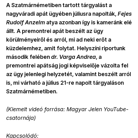
A Szatmárnémetiben tartott tárgyalást a
nagyváradi apát ügyében júliusra napolták,
Fejes
Rudolf Anzelm
atya azonban így is kameránk elé
állt. A premontrei apát beszélt az ügy
körülményeiről és arról, mi ad neki erőt a
küzdelemhez, amit folytat. Helyszíni riportunk
második felében
dr. Varga Andrea
, a
premontrei apátság jogi képviselője vázolta fel
az ügy jelenlegi helyzetét, valamint beszélt arról
is, mi várható a július 21-re napolt tárgyaláson
Szatmárnémetiben.
(Kiemelt videó forrása: Magyar Jelen YouTube-
csatornája)
Kapcsolódó: