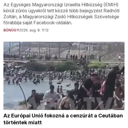
Az Egységes Magyarországi Izraelita Hitközség (EMIH)
körüli zűrös ügyekről tett közzé több bejegyzést Radnóti
Zoltán, a Magyarországi Zsidó Hitközségek Szövetsége
főrabbija saját Facebook-oldalán.
BŰNÜGY
2026. aug. 8. 11:12
Az Európai Unió fokozná a cenzúrát a Ceutában
történtek miatt