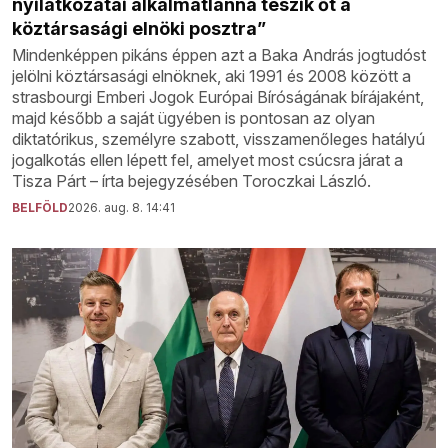
nyilatkozatai alkalmatlanná teszik őt a
köztársasági elnöki posztra”
Mindenképpen pikáns éppen azt a Baka András jogtudóst
jelölni köztársasági elnöknek, aki 1991 és 2008 között a
strasbourgi Emberi Jogok Európai Bíróságának bírájaként,
majd később a saját ügyében is pontosan az olyan
diktatórikus, személyre szabott, visszamenőleges hatályú
jogalkotás ellen lépett fel, amelyet most csúcsra járat a
Tisza Párt – írta bejegyzésében Toroczkai László.
BELFÖLD
2026. aug. 8. 14:41