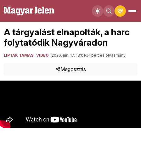
A tárgyalást elnapolták, a harc
folytatódik Nagyváradon
LIPTÁK TAMÁS
VIDEÓ
2026. jún. 17. 18:01
1 perces olvasmány
Megosztás