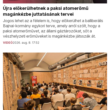
Újra előkerülhetnek a paksi atomerőmű
magánkézbe juttatásának tervei
Jogos lehet az a félelem is, hogy előkerülhet a balliberális
Bajnai-kormány egykori terve, amely arról szólt, hogy a
paksi atomerőművet, az állami gáztározókat, sőt a
vészhelyzeti erőműveket is magánkézbe játsszák át.
VIDEÓ
2026. aug. 8. 17:52