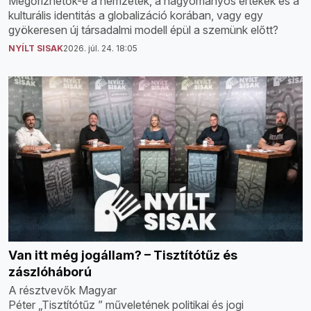
Megőrizhetők-e a nemzetek, a hagyományos értékek és a
kulturális identitás a globalizáció korában, vagy egy
gyökeresen új társadalmi modell épül a szemünk előtt?
NYÍLT SISAK
2026. júl. 24. 18:05
Van itt még jogállam? – Tisztítótűz és
zászlóháború
A résztvevők Magyar
Péter „Tisztítótűz ” műveletének politikai és jogi