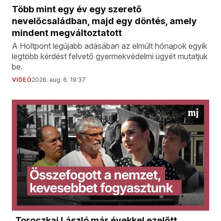
Több mint egy év egy szerető
nevelőcsaládban, majd egy döntés, amely
mindent megváltoztatott
A Holtpont legújabb adásában az elmúlt hónapok egyik
legtöbb kérdést felvető gyermekvédelmi ügyét mutatjuk
be.
VIDEÓ
2026. aug. 6. 19:37
„Toroczkai László már évekkel ezelőtt