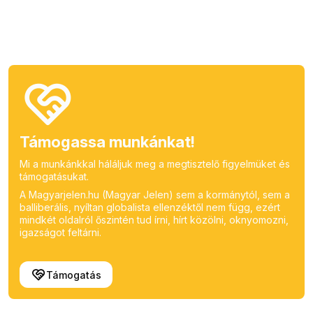
Támogassa munkánkat!
Mi a munkánkkal háláljuk meg a megtisztelő figyelmüket és
támogatásukat.
A Magyarjelen.hu (Magyar Jelen) sem a kormánytól, sem a
balliberális, nyíltan globalista ellenzéktől nem függ, ezért
mindkét oldalról őszintén tud írni, hírt közölni, oknyomozni,
igazságot feltárni.
Támogatás