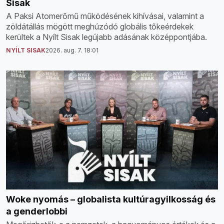
Sisak
A Paksi Atomerőmű működésének kihívásai, valamint a
zöldátállás mögött meghúzódó globális tőkeérdekek
kerültek a Nyílt Sisak legújabb adásának középpontjába.
NYÍLT SISAK
2026. aug. 7. 18:01
Woke nyomás – globalista kultúragyilkosság és
a genderlobbi