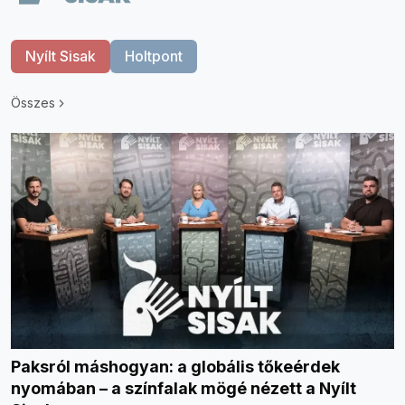
Nyílt Sisak
Holtpont
Összes
Paksról máshogyan: a globális tőkeérdek
nyomában – a színfalak mögé nézett a Nyílt