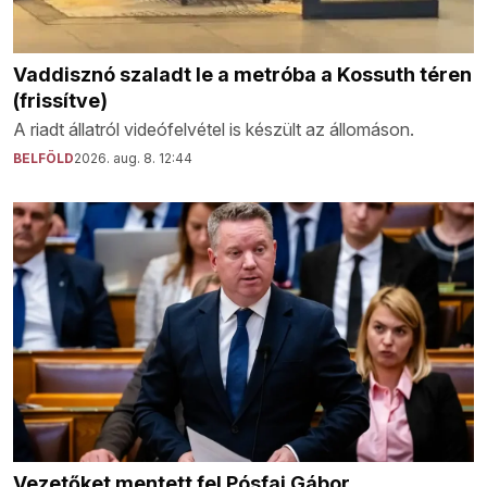
Vaddisznó szaladt le a metróba a Kossuth téren
(frissítve)
A riadt állatról videófelvétel is készült az állomáson.
BELFÖLD
2026. aug. 8. 12:44
Vezetőket mentett fel Pósfai Gábor