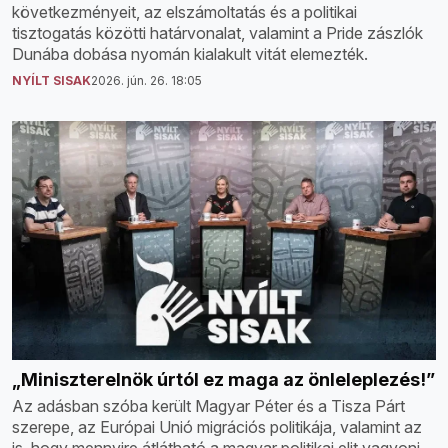
következményeit, az elszámoltatás és a politikai
tisztogatás közötti határvonalat, valamint a Pride zászlók
Dunába dobása nyomán kialakult vitát elemezték.
NYÍLT SISAK
2026. jún. 26. 18:05
„Miniszterelnök úrtól ez maga az önleleplezés!”
Az adásban szóba került Magyar Péter és a Tisza Párt
szerepe, az Európai Unió migrációs politikája, valamint az
is, hogy mennyire átlátható a magyar politikai elit vagyoni