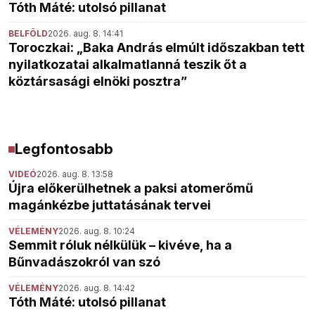
Tóth Máté: utolsó pillanat
BELFÖLD
2026. aug. 8. 14:41
Toroczkai: „Baka András elmúlt időszakban tett
nyilatkozatai alkalmatlanná teszik őt a
köztársasági elnöki posztra”
Legfontosabb
VIDEÓ
2026. aug. 8. 13:58
Újra előkerülhetnek a paksi atomerőmű
magánkézbe juttatásának tervei
VÉLEMÉNY
2026. aug. 8. 10:24
Semmit róluk nélkülük – kivéve, ha a
Bűnvadászokról van szó
VÉLEMÉNY
2026. aug. 8. 14:42
Tóth Máté: utolsó pillanat