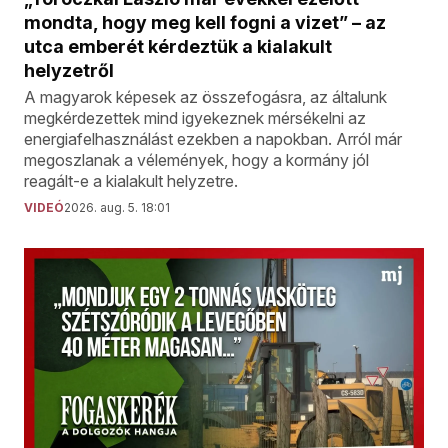
mondta, hogy meg kell fogni a vizet” – az
utca emberét kérdeztük a kialakult
helyzetről
A magyarok képesek az összefogásra, az általunk
megkérdezettek mind igyekeznek mérsékelni az
energiafelhasználást ezekben a napokban. Arról már
megoszlanak a vélemények, hogy a kormány jól
reagált-e a kialakult helyzetre.
VIDEÓ
2026. aug. 5. 18:01