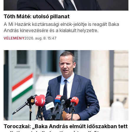
Tóth Máté: utolsó pillanat
A Mi Hazánk köztársasági elnök-jelöltje is reagált Baka
András kinevezésére és a kialakult helyzetre.
VÉLEMÉNY
2026. aug. 8. 15:47
Toroczkai: „Baka András elmúlt időszakban tett