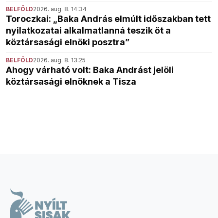
BELFÖLD
2026. aug. 8. 14:34
Toroczkai: „Baka András elmúlt időszakban tett
nyilatkozatai alkalmatlanná teszik őt a
köztársasági elnöki posztra”
BELFÖLD
2026. aug. 8. 13:25
Ahogy várható volt: Baka Andrást jelöli
köztársasági elnöknek a Tisza