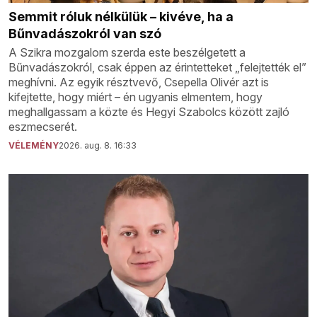
Semmit róluk nélkülük – kivéve, ha a
Bűnvadászokról van szó
A Szikra mozgalom szerda este beszélgetett a
Bűnvadászokról, csak éppen az érintetteket „felejtették el”
meghívni. Az egyik résztvevő, Csepella Olivér azt is
kifejtette, hogy miért – én ugyanis elmentem, hogy
meghallgassam a közte és Hegyi Szabolcs között zajló
eszmecserét.
VÉLEMÉNY
2026. aug. 8. 16:33