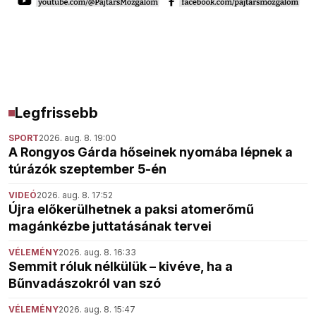
Legfrissebb
SPORT
2026. aug. 8. 19:00
A Rongyos Gárda hőseinek nyomába lépnek a
túrázók szeptember 5-én
VIDEÓ
2026. aug. 8. 17:52
Újra előkerülhetnek a paksi atomerőmű
magánkézbe juttatásának tervei
VÉLEMÉNY
2026. aug. 8. 16:33
Semmit róluk nélkülük – kivéve, ha a
Bűnvadászokról van szó
VÉLEMÉNY
2026. aug. 8. 15:47