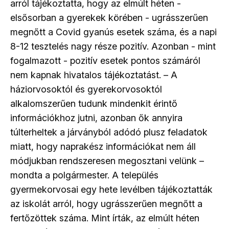
arról tájékoztatta, hogy az elmúlt héten -
elsősorban a gyerekek körében - ugrásszerűen
megnőtt a Covid gyanús esetek száma, és a napi
8-12 tesztelés nagy része pozitív. Azonban - mint
fogalmazott - pozitív esetek pontos számáról
nem kapnak hivatalos tájékoztatást. – A
háziorvosoktól és gyerekorvosoktól
alkalomszerűen tudunk mindenkit érintő
információkhoz jutni, azonban ők annyira
túlterheltek a járványból adódó plusz feladatok
miatt, hogy naprakész információkat nem áll
módjukban rendszeresen megosztani velünk –
mondta a polgármester. A település
gyermekorvosai egy hete levélben tájékoztatták
az iskolát arról, hogy ugrásszerűen megnőtt a
fertőzöttek száma. Mint írták, az elmúlt héten