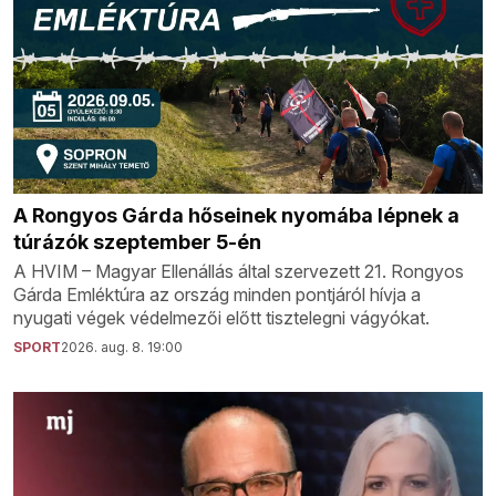
A Rongyos Gárda hőseinek nyomába lépnek a
túrázók szeptember 5-én
A HVIM – Magyar Ellenállás által szervezett 21. Rongyos
Gárda Emléktúra az ország minden pontjáról hívja a
nyugati végek védelmezői előtt tisztelegni vágyókat.
SPORT
2026. aug. 8. 19:00