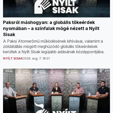
Paksról máshogyan: a globális tőkeérdek
nyomában – a színfalak mögé nézett a Nyílt
Sisak
A Paksi Atomerőmű működésének kihívásai, valamint a
zöldátállás mögött meghúzódó globális tőkeérdekek
kerültek a Nyílt Sisak legújabb adásának középpontjába.
NYÍLT SISAK
2026. aug. 7. 18:01