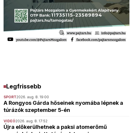
Legfrissebb
SPORT
2026. aug. 8. 19:00
A Rongyos Gárda hőseinek nyomába lépnek a
túrázók szeptember 5-én
VIDEÓ
2026. aug. 8. 17:52
Újra előkerülhetnek a paksi atomerőmű