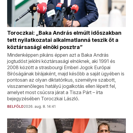
Toroczkai: „Baka András elmúlt időszakban
tett nyilatkozatai alkalmatlanná teszik őt a
köztársasági elnöki posztra”
Mindenképpen pikáns éppen azt a Baka András
jogtudóst jelölni köztársasági elnöknek, aki 1991 és
2008 között a strasbourgi Emberi Jogok Európai
Bíróságának bírájaként, majd később a saját ügyében is
pontosan az olyan diktatórikus, személyre szabott,
visszamenőleges hatályú jogalkotás ellen lépett fel,
amelyet most csúcsra járat a Tisza Párt – írta
bejegyzésében Toroczkai László.
BELFÖLD
2026. aug. 8. 14:41