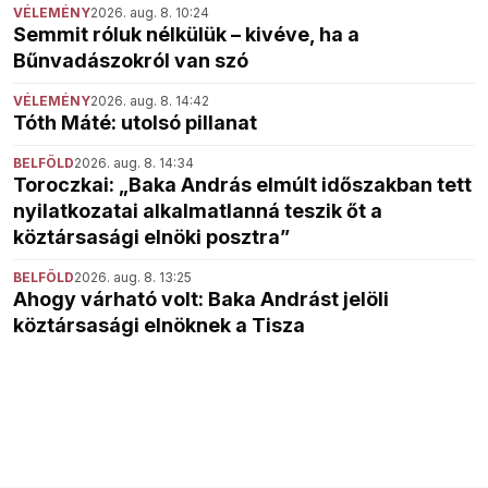
VÉLEMÉNY
2026. aug. 8. 10:24
Semmit róluk nélkülük – kivéve, ha a
Bűnvadászokról van szó
VÉLEMÉNY
2026. aug. 8. 14:42
Tóth Máté: utolsó pillanat
BELFÖLD
2026. aug. 8. 14:34
Toroczkai: „Baka András elmúlt időszakban tett
nyilatkozatai alkalmatlanná teszik őt a
köztársasági elnöki posztra”
BELFÖLD
2026. aug. 8. 13:25
Ahogy várható volt: Baka Andrást jelöli
köztársasági elnöknek a Tisza