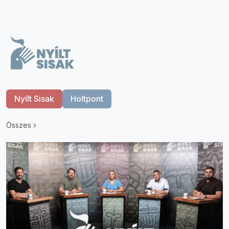
Nyílt Sisak
Holtpont
Összes