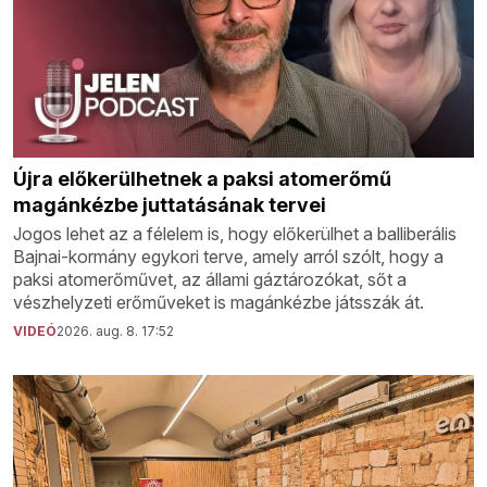
Újra előkerülhetnek a paksi atomerőmű
magánkézbe juttatásának tervei
Jogos lehet az a félelem is, hogy előkerülhet a balliberális
Bajnai-kormány egykori terve, amely arról szólt, hogy a
paksi atomerőművet, az állami gáztározókat, sőt a
vészhelyzeti erőműveket is magánkézbe játsszák át.
VIDEÓ
2026. aug. 8. 17:52