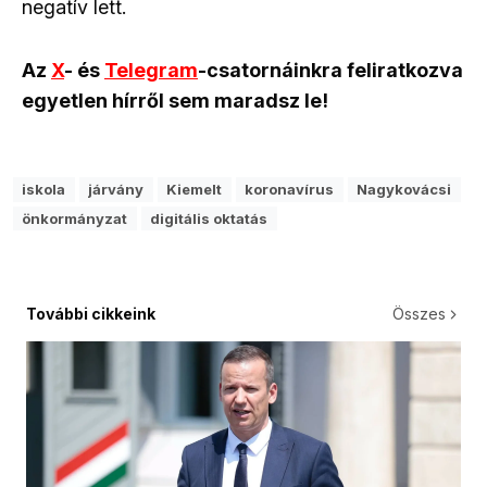
negatív lett.
Az
X
- és
Telegram
-csatornáinkra feliratkozva
egyetlen hírről sem maradsz le!
iskola
járvány
Kiemelt
koronavírus
Nagykovácsi
önkormányzat
digitális oktatás
További cikkeink
Összes