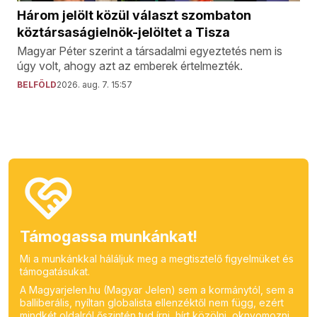
Három jelölt közül választ szombaton
köztársaságielnök-jelöltet a Tisza
Magyar Péter szerint a társadalmi egyeztetés nem is
úgy volt, ahogy azt az emberek értelmezték.
BELFÖLD
2026. aug. 7. 15:57
Támogassa munkánkat!
Mi a munkánkkal háláljuk meg a megtisztelő figyelmüket és
támogatásukat.
A Magyarjelen.hu (Magyar Jelen) sem a kormánytól, sem a
balliberális, nyíltan globalista ellenzéktől nem függ, ezért
mindkét oldalról őszintén tud írni, hírt közölni, oknyomozni,