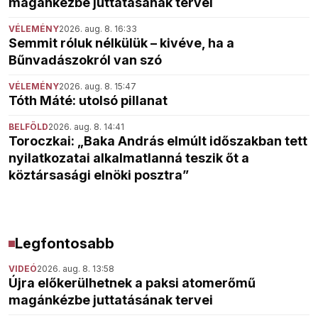
magánkézbe juttatásának tervei
VÉLEMÉNY
2026. aug. 8. 16:33
Semmit róluk nélkülük – kivéve, ha a
Bűnvadászokról van szó
VÉLEMÉNY
2026. aug. 8. 15:47
Tóth Máté: utolsó pillanat
BELFÖLD
2026. aug. 8. 14:41
Toroczkai: „Baka András elmúlt időszakban tett
nyilatkozatai alkalmatlanná teszik őt a
köztársasági elnöki posztra”
Legfontosabb
VIDEÓ
2026. aug. 8. 13:58
Újra előkerülhetnek a paksi atomerőmű
magánkézbe juttatásának tervei