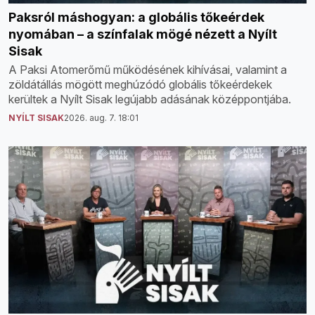
Paksról máshogyan: a globális tőkeérdek
nyomában – a színfalak mögé nézett a Nyílt
Sisak
A Paksi Atomerőmű működésének kihívásai, valamint a
zöldátállás mögött meghúzódó globális tőkeérdekek
kerültek a Nyílt Sisak legújabb adásának középpontjába.
NYÍLT SISAK
2026. aug. 7. 18:01