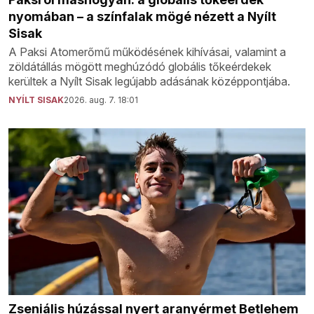
nyomában – a színfalak mögé nézett a Nyílt
Sisak
A Paksi Atomerőmű működésének kihívásai, valamint a
zöldátállás mögött meghúzódó globális tőkeérdekek
kerültek a Nyílt Sisak legújabb adásának középpontjába.
NYÍLT SISAK
2026. aug. 7. 18:01
Zseniális húzással nyert aranyérmet Betlehem