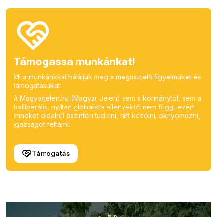
Támogassa munkánkat!
Mi a munkánkkal háláljuk meg a megtisztelő figyelmüket és
támogatásukat.
A Magyarjelen.hu (Magyar Jelen) sem a kormánytól, sem a
balliberális, nyíltan globalista ellenzéktől nem függ, ezért
mindkét oldalról őszintén tud írni, hírt közölni, oknyomozni,
igazságot feltárni.
Támogatás