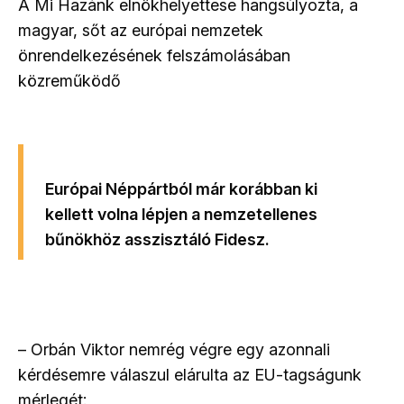
A Mi Hazánk elnökhelyettese hangsúlyozta, a
magyar, sőt az európai nemzetek
önrendelkezésének felszámolásában
közreműködő
Európai Néppártból már korábban ki
kellett volna lépjen a nemzetellenes
bűnökhöz asszisztáló Fidesz.
– Orbán Viktor nemrég végre egy azonnali
kérdésemre válaszul elárulta az EU-tagságunk
mérlegét: