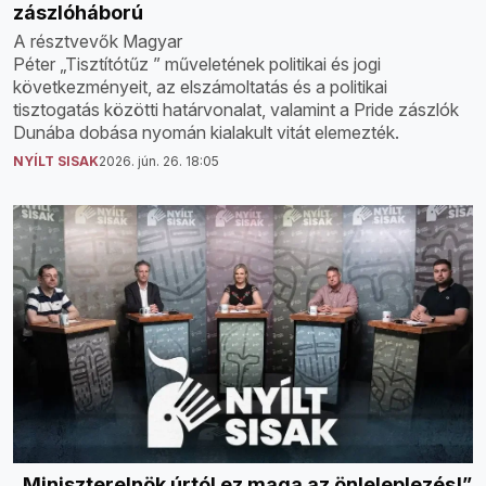
zászlóháború
A résztvevők Magyar
Péter „Tisztítótűz ” műveletének politikai és jogi
következményeit, az elszámoltatás és a politikai
tisztogatás közötti határvonalat, valamint a Pride zászlók
Dunába dobása nyomán kialakult vitát elemezték.
NYÍLT SISAK
2026. jún. 26. 18:05
„Miniszterelnök úrtól ez maga az önleleplezés!”