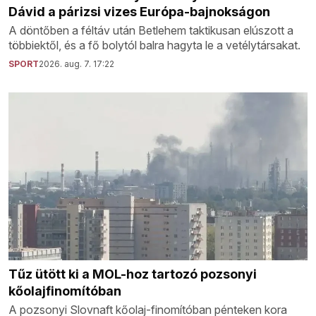
Dávid a párizsi vizes Európa-bajnokságon
A döntőben a féltáv után Betlehem taktikusan elúszott a
többiektől, és a fő bolytól balra hagyta le a vetélytársakat.
SPORT
2026. aug. 7. 17:22
Tűz ütött ki a MOL-hoz tartozó pozsonyi
kőolajfinomítóban
A pozsonyi Slovnaft kőolaj-finomítóban pénteken kora