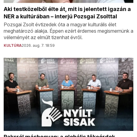
Aki testközelből élte át, mit is jelentett igazán a
NER a kultúrában – interjú Pozsgai Zsolttal
Pozsgai Zsolt évtizedek óta a magyar kulturális élet
meghatározó alakja. Éppen ezért érdemes megismernünk a
véleményét az elmúlt tizenhat évről.
KULTÚRA
2026. aug. 7. 18:59
Paksról máshogyan: a globális tőkeérdek