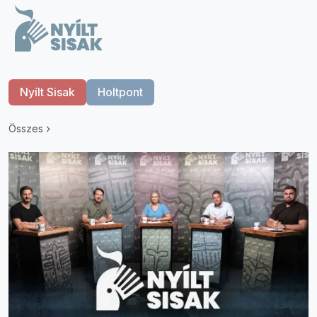
Nyílt Sisak
Holtpont
Összes