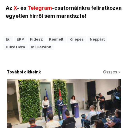
Az
X
- és
Telegram
-csatornáinkra feliratkozva
egyetlen hírről sem maradsz le!
Eu
EPP
Fidesz
Kiemelt
Kilépés
Néppárt
Dúró Dóra
Mi Hazánk
További cikkeink
Összes