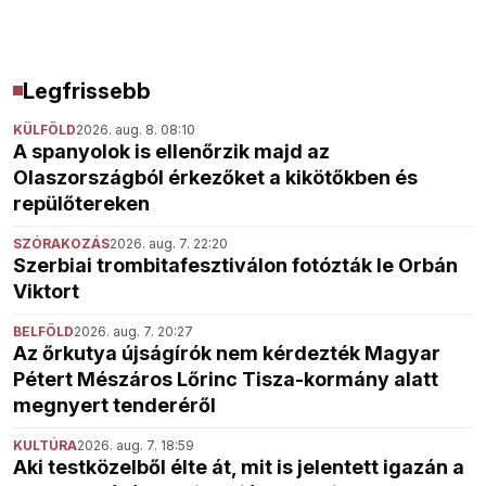
Legfrissebb
KÜLFÖLD
2026. aug. 8. 08:10
A spanyolok is ellenőrzik majd az
Olaszországból érkezőket a kikötőkben és
repülőtereken
SZÓRAKOZÁS
2026. aug. 7. 22:20
Szerbiai trombitafesztiválon fotózták le Orbán
Viktort
BELFÖLD
2026. aug. 7. 20:27
Az őrkutya újságírók nem kérdezték Magyar
Pétert Mészáros Lőrinc Tisza-kormány alatt
megnyert tenderéről
KULTÚRA
2026. aug. 7. 18:59
Aki testközelből élte át, mit is jelentett igazán a