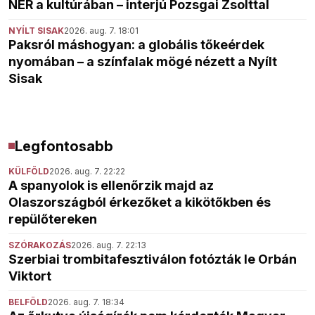
NER a kultúrában – interjú Pozsgai Zsolttal
NYÍLT SISAK
2026. aug. 7. 18:01
Paksról máshogyan: a globális tőkeérdek
nyomában – a színfalak mögé nézett a Nyílt
Sisak
Legfontosabb
KÜLFÖLD
2026. aug. 7. 22:22
A spanyolok is ellenőrzik majd az
Olaszországból érkezőket a kikötőkben és
repülőtereken
SZÓRAKOZÁS
2026. aug. 7. 22:13
Szerbiai trombitafesztiválon fotózták le Orbán
Viktort
BELFÖLD
2026. aug. 7. 18:34