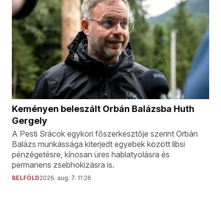
Keményen beleszált Orbán Balázsba Huth
Gergely
A Pesti Srácok egykori főszerkesztője szerint Orbán
Balázs munkássága kiterjedt egyebek között libsi
pénzégetésre, kínosan üres hablatyolásra és
permanens zsebhokizásra is.
BELFÖLD
2026. aug. 7. 11:26