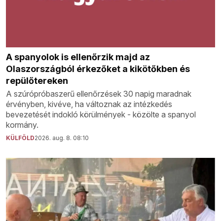
A spanyolok is ellenőrzik majd az
Olaszországból érkezőket a kikötőkben és
repülőtereken
A szúrópróbaszerű ellenőrzések 30 napig maradnak
érvényben, kivéve, ha változnak az intézkedés
bevezetését indokló körülmények - közölte a spanyol
kormány.
KÜLFÖLD
2026. aug. 8. 08:10