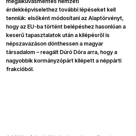
megalkuvásmentes nemzeti
érdekképviselethez további lépéseket kell
tenniük: elsőként módosítani az Alaptörvényt,
hogy az EU-ba történt belépéshez hasonlóan a
keserű tapasztalatok után a kilépésről is
népszavazáson dönthessen a magyar
társadalom – reagált Dúró Dóra arra, hogy a
nagyobbik kormányzópárt kilépett a néppárti
frakcióból.