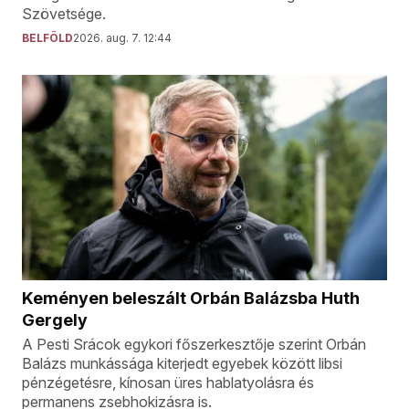
Szövetsége.
BELFÖLD
2026. aug. 7. 12:44
Keményen beleszált Orbán Balázsba Huth
Gergely
A Pesti Srácok egykori főszerkesztője szerint Orbán
Balázs munkássága kiterjedt egyebek között libsi
pénzégetésre, kínosan üres hablatyolásra és
permanens zsebhokizásra is.