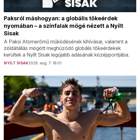
Paksról máshogyan: a globális tőkeérdek
nyomában – a színfalak mögé nézett a Nyílt
Sisak
A Paksi Atomerőmű működésének kihívásai, valamint a
zöldátállás mögött meghúzódó globális tőkeérdekek
kerültek a Nyílt Sisak legújabb adásának középpontjába.
NYÍLT SISAK
2026. aug. 7. 18:01