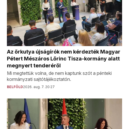
Az őrkutya újságírók nem kérdezték Magyar
Pétert Mészáros Lőrinc Tisza-kormány alatt
megnyert tenderéről
Mi megtettük volna, de nem kaptunk szót a pénteki
kormányzati sajtótájékoztatón.
BELFÖLD
2026. aug. 7. 20:27