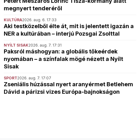
Pétert Mészáros Lőrinc Tisza-kormány alatt
megnyert tenderéről
KULTÚRA
2026. aug. 6. 17:33
Aki testközelből élte át, mit is jelentett igazán a
NER a kultúrában – interjú Pozsgai Zsolttal
NYÍLT SISAK
2026. aug. 7. 17:31
Paksról máshogyan: a globális tőkeérdek
nyomában – a színfalak mögé nézett a Nyílt
Sisak
SPORT
2026. aug. 7. 17:07
Zseniális húzással nyert aranyérmet Betlehem
Dávid a párizsi vizes Európa-bajnokságon