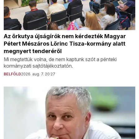
Az őrkutya újságírók nem kérdezték Magyar
Pétert Mészáros Lőrinc Tisza-kormány alatt
megnyert tenderéről
Mi megtettük volna, de nem kaptunk szót a pénteki
kormányzati sajtótájékoztatón.
BELFÖLD
2026. aug. 7. 20:27