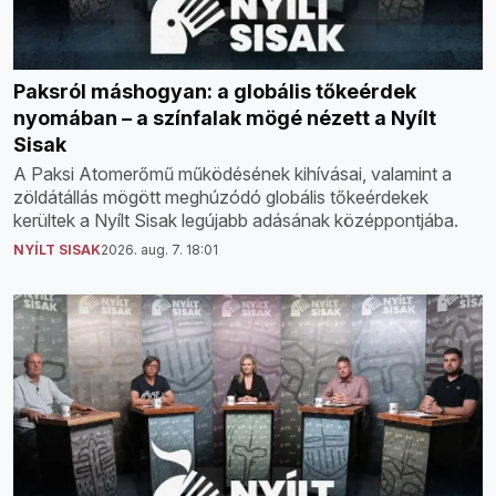
Paksról máshogyan: a globális tőkeérdek
nyomában – a színfalak mögé nézett a Nyílt
Sisak
A Paksi Atomerőmű működésének kihívásai, valamint a
zöldátállás mögött meghúzódó globális tőkeérdekek
kerültek a Nyílt Sisak legújabb adásának középpontjába.
NYÍLT SISAK
2026. aug. 7. 18:01