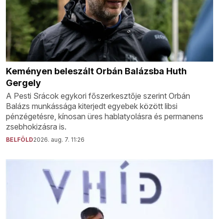
Keményen beleszált Orbán Balázsba Huth
Gergely
A Pesti Srácok egykori főszerkesztője szerint Orbán
Balázs munkássága kiterjedt egyebek között libsi
pénzégetésre, kínosan üres hablatyolásra és permanens
zsebhokizásra is.
BELFÖLD
2026. aug. 7. 11:26