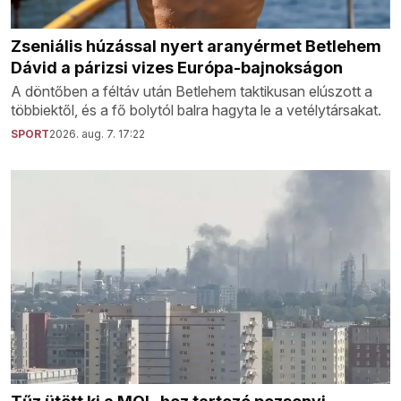
Zseniális húzással nyert aranyérmet Betlehem
Dávid a párizsi vizes Európa-bajnokságon
A döntőben a féltáv után Betlehem taktikusan elúszott a
többiektől, és a fő bolytól balra hagyta le a vetélytársakat.
SPORT
2026. aug. 7. 17:22