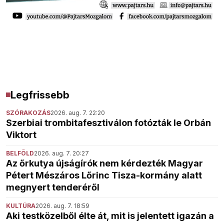
Legfrissebb
SZÓRAKOZÁS
2026. aug. 7. 22:20
Szerbiai trombitafesztiválon fotózták le Orbán
Viktort
BELFÖLD
2026. aug. 7. 20:27
Az őrkutya újságírók nem kérdezték Magyar
Pétert Mészáros Lőrinc Tisza-kormány alatt
megnyert tenderéről
KULTÚRA
2026. aug. 7. 18:59
Aki testközelből élte át, mit is jelentett igazán a