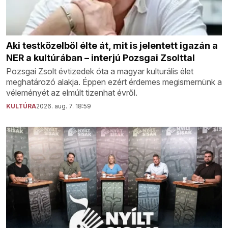
Aki testközelből élte át, mit is jelentett igazán a
NER a kultúrában – interjú Pozsgai Zsolttal
Pozsgai Zsolt évtizedek óta a magyar kulturális élet
meghatározó alakja. Éppen ezért érdemes megismernünk a
véleményét az elmúlt tizenhat évről.
KULTÚRA
2026. aug. 7. 18:59