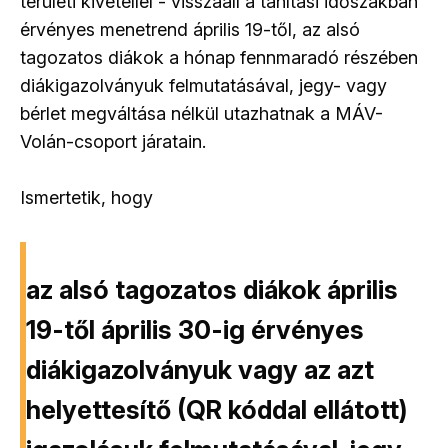
területi kivétellel - visszaáll a tanítási időszakban
érvényes menetrend április 19-től, az alsó
tagozatos diákok a hónap fennmaradó részében
diákigazolványuk felmutatásával, jegy- vagy
bérlet megváltása nélkül utazhatnak a MÁV-
Volán-csoport járatain.
Ismertetik, hogy
az alsó tagozatos diákok április
19-től április 30-ig érvényes
diákigazolványuk vagy az azt
helyettesítő (QR kóddal ellátott)