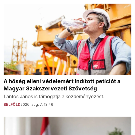
A hőség elleni védelemért indított petíciót a
Magyar Szakszervezeti Szövetség
Lantos János is támogatja a kezdeményezést.
BELFÖLD
2026. aug. 7. 13:46