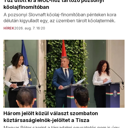
Tűz ütött ki a MOL-hoz tartozó pozsonyi
kőolajfinomítóban
A pozsonyi Slovnaft kőolaj-finomítóban pénteken kora
délután kigyulladt egy, az üzemben tárolt kőolajtermék.
HÍREK
2026. aug. 7. 16:20
Három jelölt közül választ szombaton
köztársaságielnök-jelöltet a Tisza
Magyar Péter szerint a társadalmi egyeztetés nem is úgy