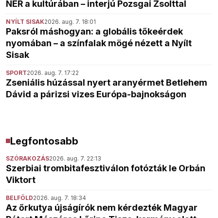
NER a kultúrában – interjú Pozsgai Zsolttal
NYÍLT SISAK
2026. aug. 7. 18:01
Paksról máshogyan: a globális tőkeérdek
nyomában – a színfalak mögé nézett a Nyílt
Sisak
SPORT
2026. aug. 7. 17:22
Zseniális húzással nyert aranyérmet Betlehem
Dávid a párizsi vizes Európa-bajnokságon
Legfontosabb
SZÓRAKOZÁS
2026. aug. 7. 22:13
Szerbiai trombitafesztiválon fotózták le Orbán
Viktort
BELFÖLD
2026. aug. 7. 18:34
Az őrkutya újságírók nem kérdezték Magyar