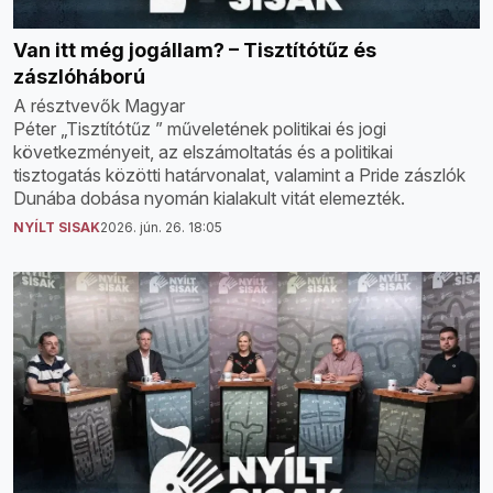
Van itt még jogállam? – Tisztítótűz és
zászlóháború
A résztvevők Magyar
Péter „Tisztítótűz ” műveletének politikai és jogi
következményeit, az elszámoltatás és a politikai
tisztogatás közötti határvonalat, valamint a Pride zászlók
Dunába dobása nyomán kialakult vitát elemezték.
NYÍLT SISAK
2026. jún. 26. 18:05