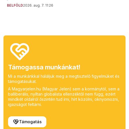
BELFÖLD
2026. aug. 7. 11:26
Támogassa munkánkat!
Mi a munkánkkal háláljuk meg a megtisztelő figyelmüket és
támogatásukat.
A Magyarjelen.hu (Magyar Jelen) sem a kormánytól, sem a
balliberális, nyíltan globalista ellenzéktől nem függ, ezért
mindkét oldalról őszintén tud írni, hírt közölni, oknyomozni,
igazságot feltárni.
Támogatás