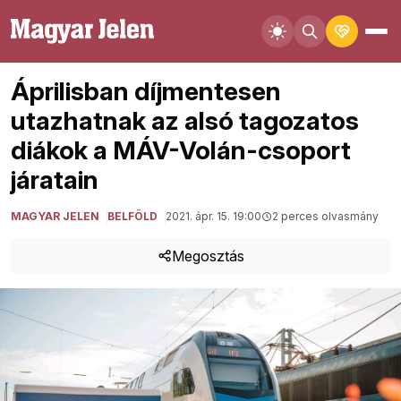
Áprilisban díjmentesen
utazhatnak az alsó tagozatos
diákok a MÁV-Volán-csoport
járatain
MAGYAR JELEN
BELFÖLD
2021. ápr. 15. 19:00
2 perces olvasmány
Megosztás