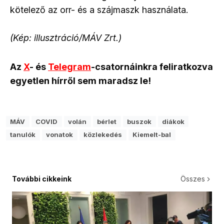
kötelező az orr- és a szájmaszk használata.
(Kép: illusztráció/MÁV Zrt.)
Az
X
- és
Telegram
-csatornáinkra feliratkozva
egyetlen hírről sem maradsz le!
MÁV
COVID
volán
bérlet
buszok
diákok
tanulók
vonatok
közlekedés
Kiemelt-bal
További cikkeink
Összes