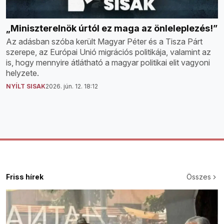
„Miniszterelnök úrtól ez maga az önleleplezés!”
Az adásban szóba került Magyar Péter és a Tisza Párt
szerepe, az Európai Unió migrációs politikája, valamint az
is, hogy mennyire átlátható a magyar politikai elit vagyoni
helyzete.
NYÍLT SISAK
2026. jún. 12. 18:12
Friss hírek
Összes