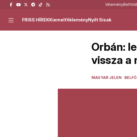
Vélemény
Belföld
FRISS HÍREK
Kiemelt
Vélemény
Nyílt Sisak
Orbán: l
vissza a 
MAGYAR JELEN
BELFÖ