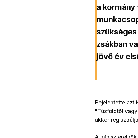
a kormány 
munkacsopo
szükséges 
zsákban van
jövő év el
Bejelentette azt 
"Tűzföldtől vagy
akkor regisztrál
A miniszterelnök 