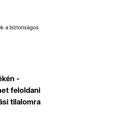
ek a biztonságos
ékén -
het feloldani
si tilalomra