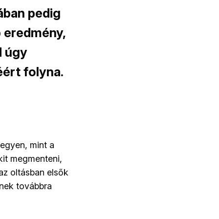
pában pedig
ép eredmény,
d úgy
ért folyna.
egyen, mint a
nkit megmenteni,
az oltásban elsők
gnek továbbra