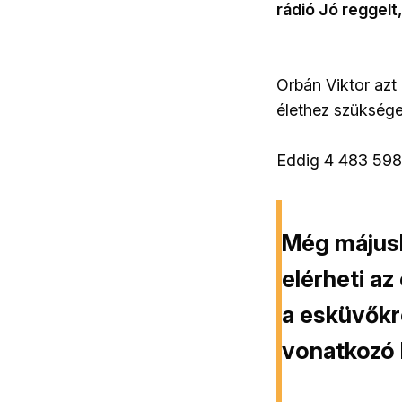
rádió Jó reggel
Orbán Viktor azt
élethez szüksége
Eddig 4 483 598
Még májusb
elérheti az
a esküvőkr
vonatkozó 