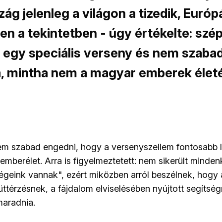
g jelenleg a világon a tizedik, Euró
en a tekintetben - úgy értékelte: sz
 egy speciális verseny és nem szaba
rá, mintha nem a magyar emberek életé
m szabad engedni, hogy a versenyszellem fontosabb l
 emberélet. Arra is figyelmeztetett: nem sikerült minde
geink vannak", ezért miközben arról beszélnek, hogy 
ttérzésnek, a fájdalom elviselésében nyújtott segítsé
maradnia.