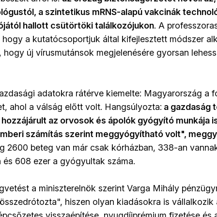
ológustól, a szintetikus mRNS-alapú vakcinák technol
ától hallott csütörtöki találkozójukon
. A professzora
a, hogy a kutatócsoportjuk által kifejlesztett módszer a
, hogy új vírusmutánsok megjelenésére gyorsan lehess
zdasági adatokra rátérve kiemelte: Magyarország a f
et, ahol a válság előtt volt. Hangsúlyozta:
a gazdaság t
ozzájárult az orvosok és ápolók gyógyító munkája is
"emberi számítás szerint meggyógyítható volt", megg
leg 2600 beteg van már csak kórházban, 338-an vanna
 és 608 ezer a gyógyultak száma.
gvetést a miniszterelnök szerint Varga Mihály pénzügym
 összedrótozta", hiszen olyan kiadásokra is vállalkozik
lépcsőzetes visszaépítése, nyugdíjprémium fizetése és 