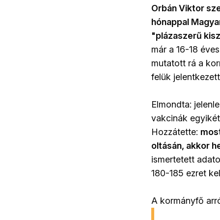
Orbán Viktor sze
hónappal Magyar
"plázaszerű kis
már a 16-18 éve
mutatott rá a ko
felük jelentkezett
Elmondta: jelenle
vakcinák egyikét 
Hozzátette:
most
oltásán, akkor he
ismertetett adato
180-185 ezret kel
A kormányfő arró