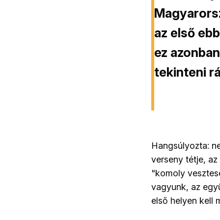
Magyarorszá
az első ebb
ez azonban
tekinteni 
Hangsúlyozta: ne
verseny tétje, az
"komoly vesztesé
vagyunk, az együ
első helyen kell 