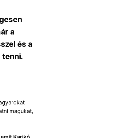
egesen
ár a
sszel és a
tenni.
magyarokat
atni magukat,
 amit Karikó