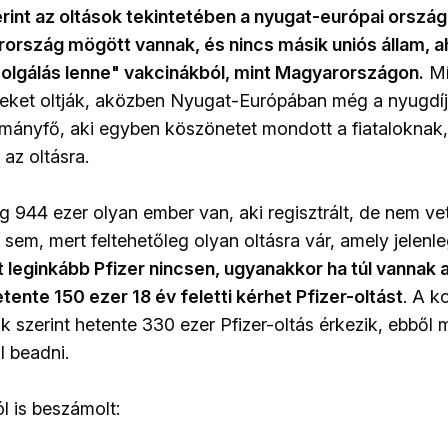
rint az oltások tekintetében a nyugat-európai orszá
ország mögött vannak, és nincs másik uniós állam, ah
zolgálás lenne" vakcinákból, mint Magyarországon.
Mí
seket oltják, aközben Nyugat-Európában még a nyugdíj
rmányfő, aki egyben köszönetet mondott a fiataloknak
 az oltásra.
g 944 ezer olyan ember van, aki regisztrált, de nem vet
sem, mert feltehetőleg olyan oltásra vár, amely jelenle
 leginkább Pfizer nincsen, ugyanakkor ha túl vannak 
tente 150 ezer 18 év feletti kérhet Pfizer-oltást
. A k
k szerint hetente 330 ezer Pfizer-oltás érkezik, ebből
l beadni.
l is beszámolt: