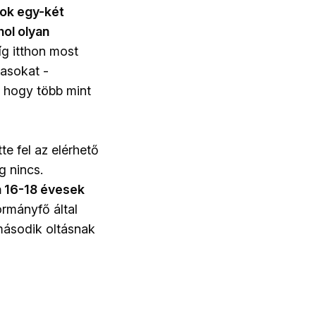
gok egy-két
ol olyan
g itthon most
asokat -
, hogy több mint
te fel az elérhető
g nincs.
a 16-18 évesek
ormányfő által
 második oltásnak