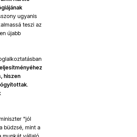
ógiájának
sszony ugyanis
lkalmassá teszi az
en újabb
oglalkoztatásban
eljesítményéhez
, hiszen
yógyítottak
.
k
iniszter "jól
 a büdzsé, mint a
a munkát vállaló