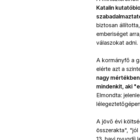
Katalin kutatóbi
szabadalmaztatój
biztosan állított
emberiséget arra
válaszokat adni.
A kormányfő a ga
elérte azt a szint
nagy mértékben h
mindenkit, aki 
Elmondta: jelen
lélegeztetőgépen
A jövő évi költsé
összerakta", "jól
13. havi nyugdíj 