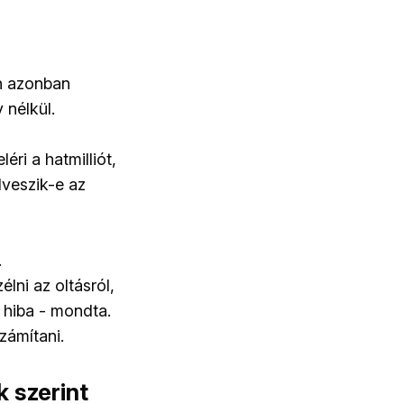
n azonban
 nélkül.
éri a hatmilliót,
lveszik-e az
.
lni az oltásról,
 hiba - mondta.
zámítani.
 szerint