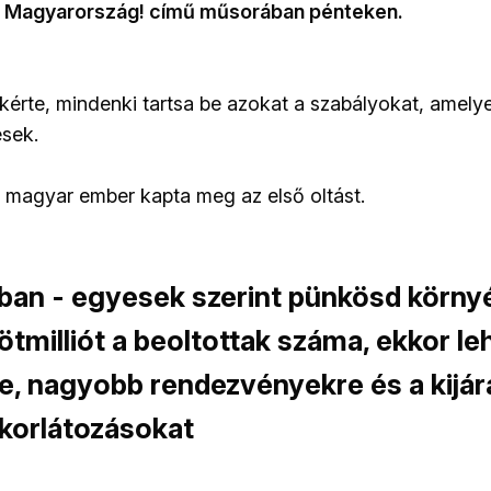
t, Magyarország! című műsorában pénteken.
 kérte, mindenki tartsa be azokat a szabályokat, amely
sek.
 magyar ember kapta meg az első oltást.
an - egyesek szerint pünkösd körny
 ötmilliót a beoltottak száma, ekkor le
e, nagyobb rendezvényekre és a kijárá
korlátozásokat