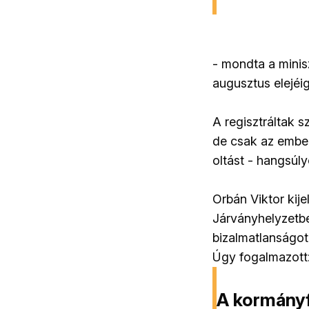
- mondta a mini
augusztus elejéig
A regisztráltak s
de csak az ember
oltást - hangsúl
Orbán Viktor kije
Járványhelyzetbe
bizalmatlanságot
Úgy fogalmazott: 
A kormányf