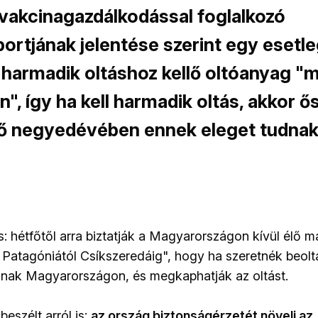
vakcinagazdálkodással foglalkozó
rtjának jelentése szerint egy esetl
harmadik oltáshoz kellő oltóanyag "m
", így ha kell harmadik oltás, akkor ő
ső negyedévében ennek eleget tudnak 
is: hétfőtől arra biztatják a Magyarországon kívül élő 
 Patagóniától Csíkszeredáig", hogy ha szeretnék beolt
janak Magyarországon, és megkaphatják az oltást.
beszélt arról is:
az ország biztonságérzetét növeli az,