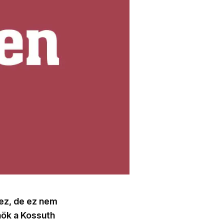
ez, de ez nem
lnök a Kossuth