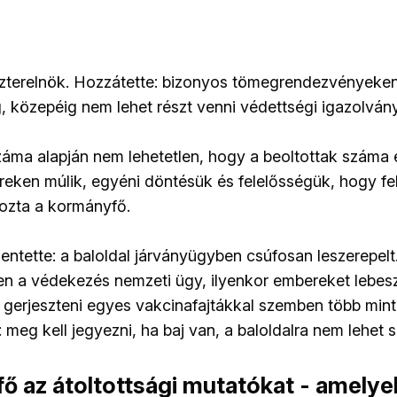
szterelnök. Hozzátette: bizonyos tömegrendezvényeke
, közepéig nem lehet részt venni védettségi igazolvány
záma alapján nem lehetetlen, hogy a beoltottak száma el
eken múlik, egyéni döntésük és felelősségük, hogy fe
yozta a kormányfő.
lentette: a baloldal járványügyben csúfosan leszerepelt
n a védekezés nemzeti ügy, ilyenkor embereket lebeszé
 gerjeszteni egyes vakcinafajtákkal szemben több mint
meg kell jegyezni, ha baj van, a baloldalra nem lehet s
ő az átoltottsági mutatókat - amelyek