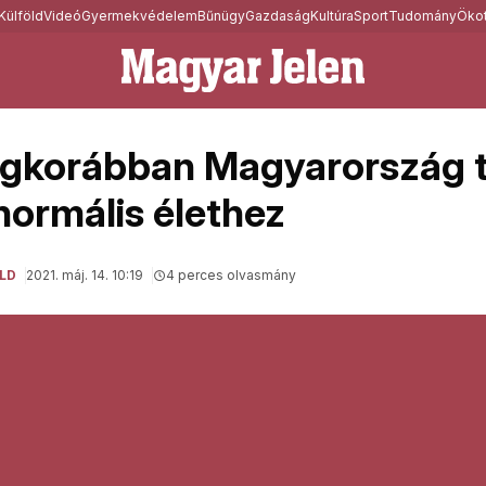
Külföld
Videó
Gyermekvédelem
Bűnügy
Gazdaság
Kultúra
Sport
Tudomány
Ökot
egkorábban Magyarország 
normális élethez
LD
2021. máj. 14. 10:19
4 perces olvasmány