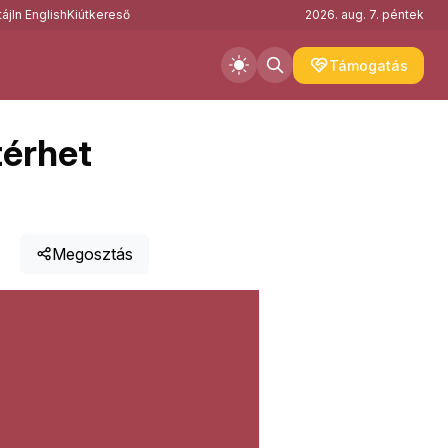
áj
In English
Kiútkereső
2026. aug. 7. péntek
Támogatás
térhet
Megosztás