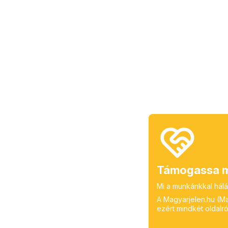
Támogassa m
Mi a munkánkkal hálá
A Magyarjelen.hu (Mag
ezért mindkét oldalról