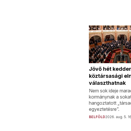
Jövő hét kedden
köztársasági el
választhatnak
Nem sok ideje mara
kormánynak a soka
hangoztatott „társa
egyeztetésre”.
BELFÖLD
2026. aug. 5. 1