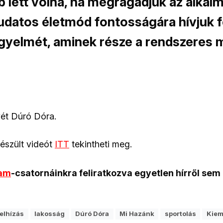
lett volna, ha megragadjuk az alkalm
datos életmód fontosságára hívjuk f
igyelmét, aminek része a rendszeres m
ét Dúró Dóra.
készült videót
ITT
tekintheti meg.
ram
-csatornáinkra feliratkozva egyetlen hírről sem
elhízás
lakosság
Dúró Dóra
Mi Hazánk
sportolás
Kiem