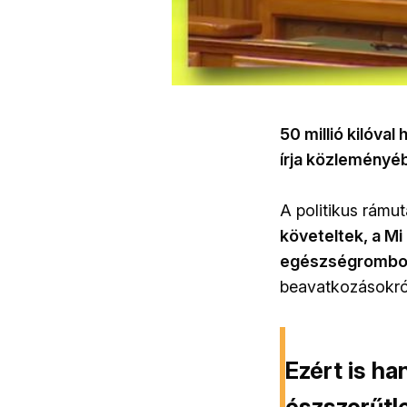
50 millió kilóval
írja közleményé
A politikus rámu
követeltek, a Mi
egészségrombol
beavatkozásokról
Ezért is ha
észszerűtl