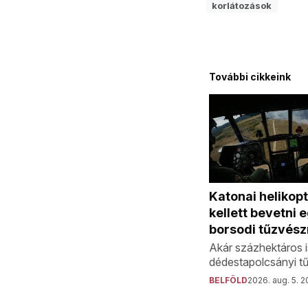
korlátozások
További cikkeink
Katonai helikop
kellett bevetni 
borsodi tűzvész
Akár százhektáros i
dédestapolcsányi tű
BELFÖLD
2026. aug. 5. 2