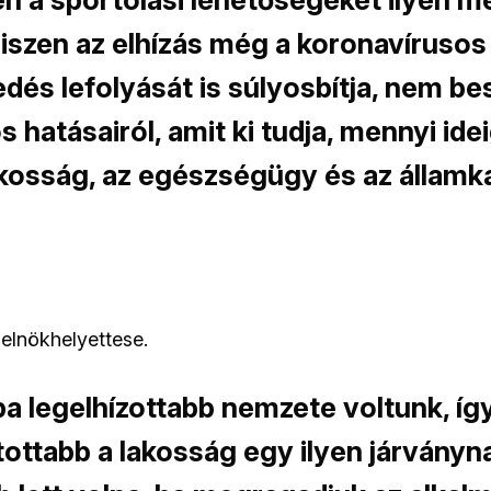
hiszen az elhízás még a koronavírusos
és lefolyását is súlyosbítja, nem be
 hatásairól, amit ki tudja, mennyi ide
akosság, az egészségügy és az államk
 elnökhelyettese.
pa legelhízottabb nemzete voltunk, íg
tottabb a lakosság egy ilyen járványna