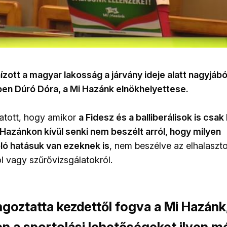
 hízott a magyar lakosság a járvány ideje alatt nagyjából
ben Dúró Dóra, a Mi Hazánk elnökhelyettese.
tatott, hogy amikor
a Fidesz és a balliberálisok is csa
 Hazánkon kívül senki nem beszélt arról, hogy milyen
ó hatásuk van ezeknek is
, nem beszélve az elhalaszt
 vagy szűrővizsgálatokról.
ngoztatta kezdettől fogva a Mi Hazánk
en a sportolási lehetőségeket ilyen 