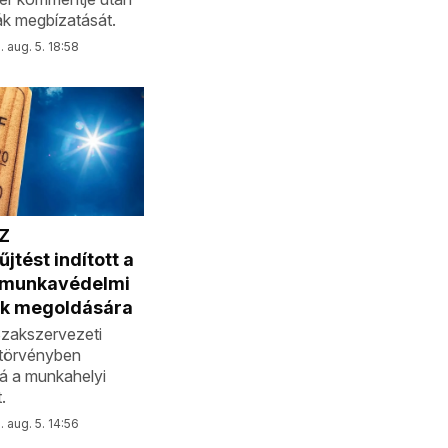
k megbízatását.
 aug. 5. 18:58
Z
jtést indított a
i munkavédelmi
k megoldására
zakszervezeti
törvényben
á a munkahelyi
.
 aug. 5. 14:56