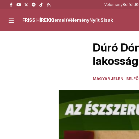
Vélemény
Belföld
K
FRISS HÍREK
Kiemelt
Vélemény
Nyílt Sisak
Dúró Dóra
lakosság 
MAGYAR JELEN
BELFÖ