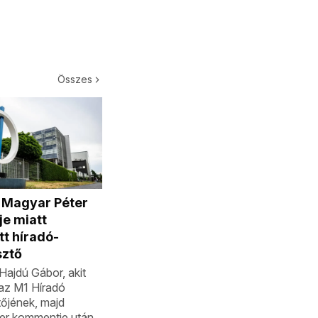
Összes
a Magyar Péter
e miatt
tt híradó-
sztő
Hajdú Gábor, akit
az M1 Híradó
őjének, majd
er kommentje után