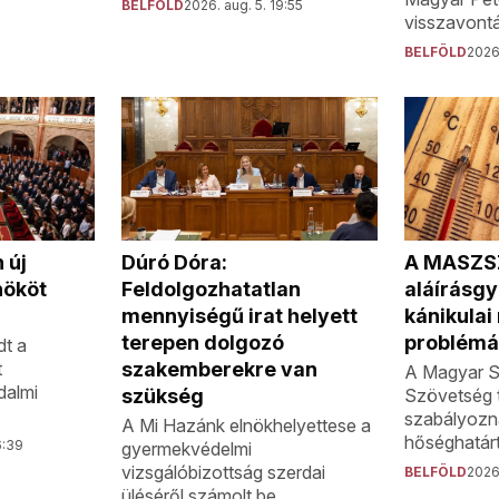
BELFÖLD
2026. aug. 5. 19:55
visszavontá
BELFÖLD
2026.
A MASZS
 új
Dúró Dóra:
aláírásgyű
nököt
Feldolgozhatatlan
kánikula
mennyiségű irat helyett
problémá
terepen dolgozó
dt a
t
szakemberekre van
A Magyar S
dalmi
Szövetség 
szükség
szabályozn
A Mi Hazánk elnökhelyettese a
hőséghatárt
6:39
gyermekvédelmi
vizsgálóbizottság szerdai
BELFÖLD
2026.
üléséről számolt be.