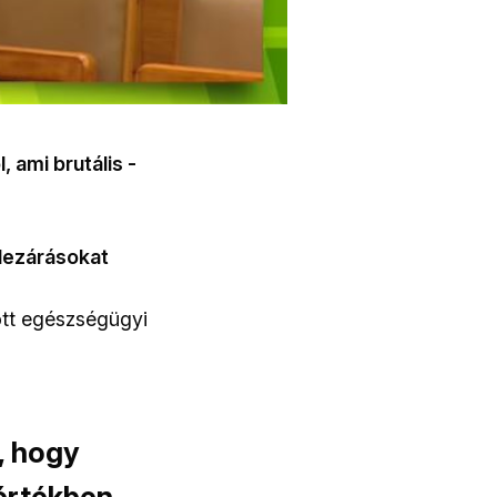
, ami brutális -
k lezárásokat
ott egészségügyi
, hogy
mértékben