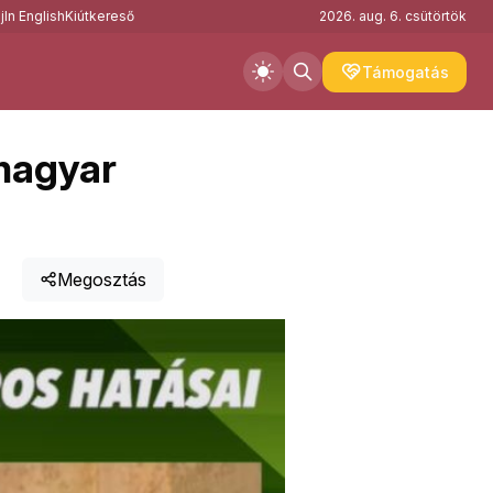
j
In English
Kiútkereső
2026. aug. 6. csütörtök
Támogatás
 magyar
Megosztás