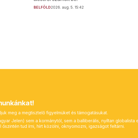
BELFÖLD
2026. aug. 5. 15:42
unkánkat!
ljuk meg a megtisztelő figyelmüket és támogatásukat.
yar Jelen) sem a kormánytól, sem a balliberális, nyíltan globalista 
 őszintén tud írni, hírt közölni, oknyomozni, igazságot feltárni.