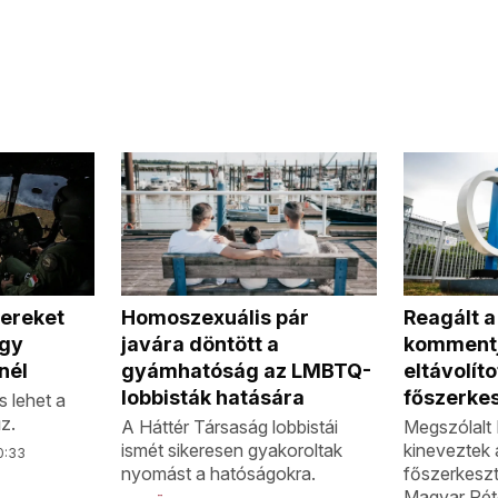
Homoszexuális pár
Reagált 
tereket
javára döntött a
kommentj
egy
gyámhatóság az LMBTQ-
eltávolíto
nél
lobbisták hatására
főszerke
s lehet a
z.
A Háttér Társaság lobbistái
Megszólalt 
ismét sikeresen gyakoroltak
kineveztek 
0:33
nyomást a hatóságokra.
főszerkeszt
Magyar Pét