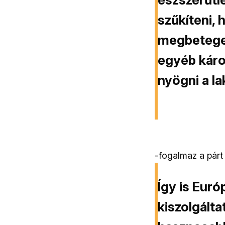
szűkíteni, 
megbeteged
egyéb káros
nyögni a l
-fogalmaz a párt
Így is Euró
kiszolgálta