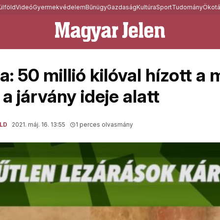
ülföld
Videó
Gyermekvédelem
Bűnügy
Gazdaság
Kultúra
Sport
Tudomány
Ökotá
: 50 millió kilóval hízott a
a járvány ideje alatt
LD
2021. máj. 16. 13:55
1 perces olvasmány