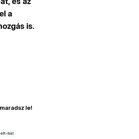
at, és az
el a
ozgás is.
 maradsz le!
elt-bal