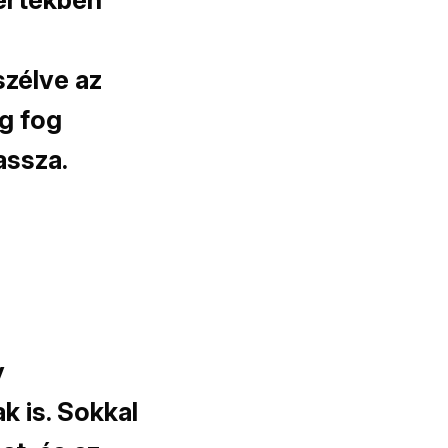
szélve az
ig fog
assza.
y
k is. Sokkal