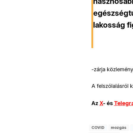
hasznosabb 
egészségtu
lakosság f
-zárja közlemény
A felszólalásról 
Az
X
- és
Teleg
COVID
mozgás