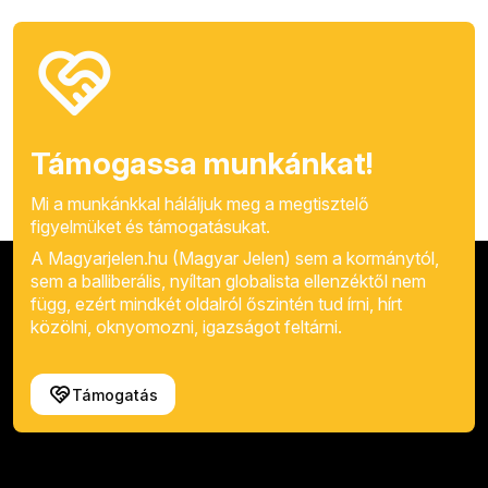
Támogassa munkánkat!
Mi a munkánkkal háláljuk meg a megtisztelő
figyelmüket és támogatásukat.
A Magyarjelen.hu (Magyar Jelen) sem a kormánytól,
sem a balliberális, nyíltan globalista ellenzéktől nem
függ, ezért mindkét oldalról őszintén tud írni, hírt
közölni, oknyomozni, igazságot feltárni.
Támogatás