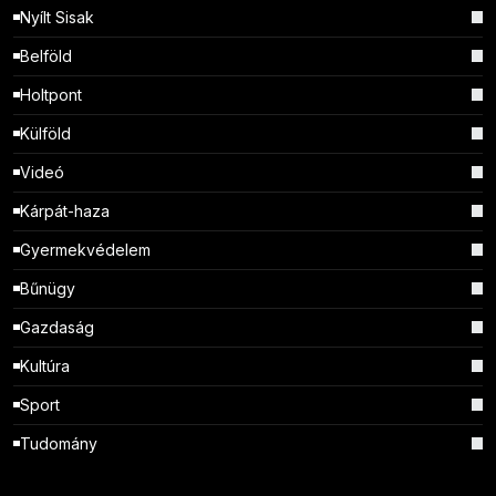
Nyílt Sisak
Belföld
Holtpont
Külföld
Videó
Kárpát-haza
Gyermekvédelem
Bűnügy
Gazdaság
Kultúra
Sport
Tudomány