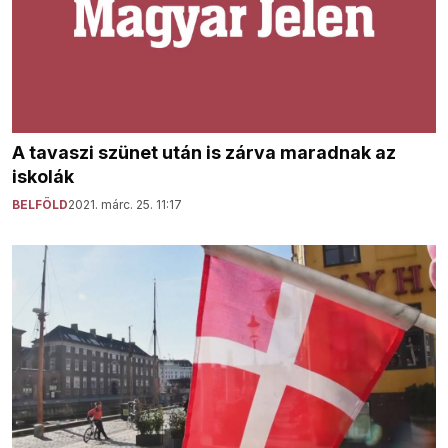
A tavaszi szünet után is zárva maradnak az
iskolák
BELFÖLD
2021. márc. 25. 11:17