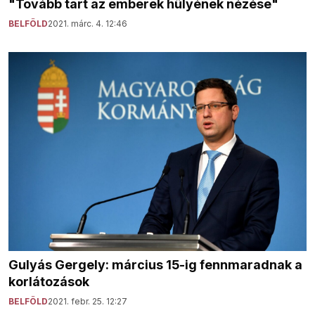
"Tovább tart az emberek hülyének nézése"
BELFÖLD
2021. márc. 4. 12:46
Gulyás Gergely: március 15-ig fennmaradnak a
korlátozások
BELFÖLD
2021. febr. 25. 12:27