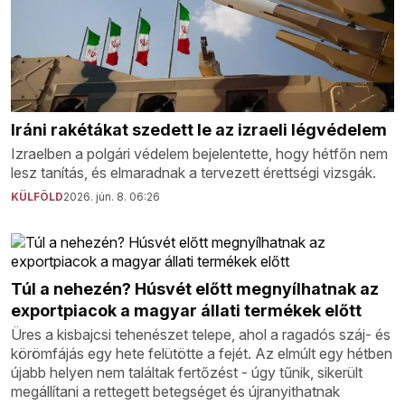
Iráni rakétákat szedett le az izraeli légvédelem
Izraelben a polgári védelem bejelentette, hogy hétfőn nem
lesz tanítás, és elmaradnak a tervezett érettségi vizsgák.
KÜLFÖLD
2026. jún. 8. 06:26
Túl a nehezén? Húsvét előtt megnyílhatnak az
exportpiacok a magyar állati termékek előtt
Üres a kisbajcsi tehenészet telepe, ahol a ragadós száj- és
körömfájás egy hete felütötte a fejét. Az elmúlt egy hétben
újabb helyen nem találtak fertőzést - úgy tűnik, sikerült
megállítani a rettegett betegséget és újranyithatnak