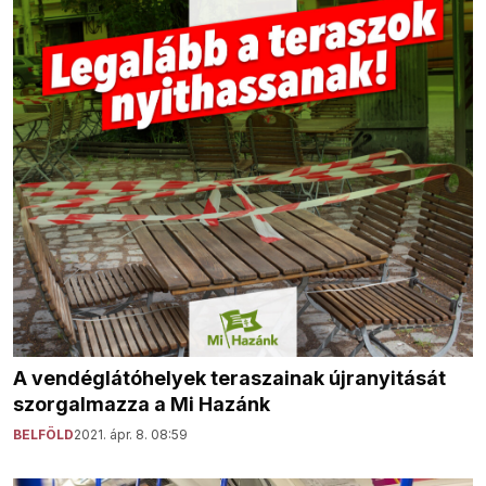
A vendéglátóhelyek teraszainak újranyitását
szorgalmazza a Mi Hazánk
BELFÖLD
2021. ápr. 8. 08:59