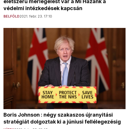
életszerű mérlegelést vár a Mi Hazánk a
védelmi intézkedések kapcsán
BELFÖLD
2021. febr. 23. 17:10
Boris Johnson : négy szakaszos újranyitási
stratégiát dolgoztak ki a júniusi fellélegezésig