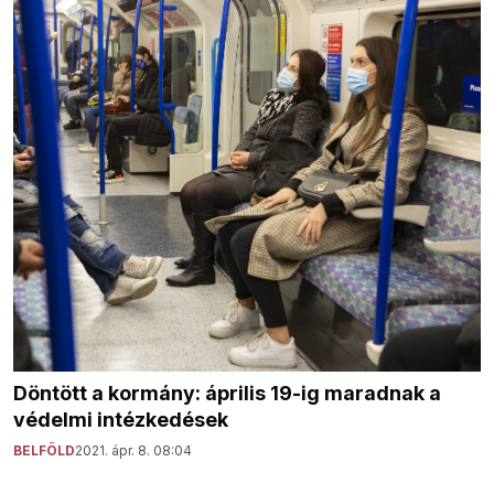
Döntött a kormány: április 19-ig maradnak a
védelmi intézkedések
BELFÖLD
2021. ápr. 8. 08:04