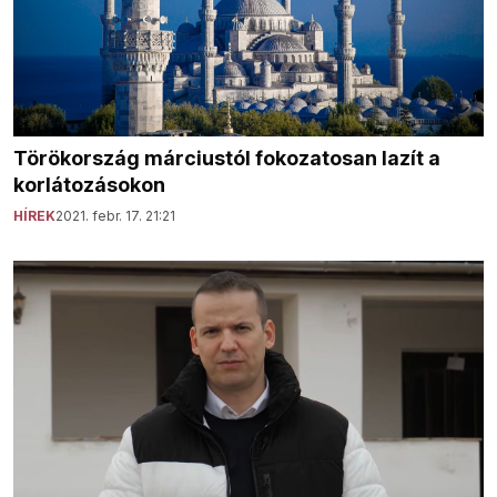
Törökország márciustól fokozatosan lazít a
korlátozásokon
HÍREK
2021. febr. 17. 21:21