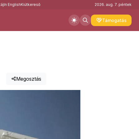
áj
In English
Kiútkereső
2026. aug. 7. péntek
Támogatás
Megosztás