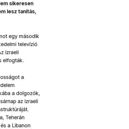
delem sikeresen
m lesz tanítás,
lámot egy második
edelmi televízió
z izraeli
s elfogták.
akosságot a
édelem
kába a dolgozók,
sárnap az izraeli
struktúráját.
ta, Teherán
 és a Libanon