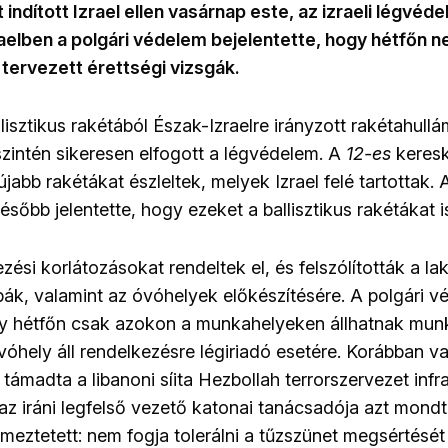
 indított Izrael ellen vasárnap este, az izraeli légvé
raelben a polgári védelem bejelentette, hogy hétfőn ne
tervezett érettségi vizsgák.
lisztikus rakétából Észak-Izraelre irányzott rakétahul
szintén sikeresen elfogott a légvédelem. A
12-es
keresk
újabb rakétákat észleltek, melyek Izrael felé tartottak. A
sőbb jelentette, hogy ezeket a ballisztikus rakétákat i
zési korlátozásokat rendeltek el, és felszólították a l
ák, valamint az óvóhelyek előkészítésére. A polgári v
ogy hétfőn csak azokon a munkahelyeken állhatnak mun
óhely áll rendelkezésre légiriadó esetére. Korábban va
 támadta a libanoni síita Hezbollah terrorszervezet infra
 az iráni legfelső vezető katonai tanácsadója azt mond
lmeztetett: nem fogja tolerálni a tűzszünet megsértését