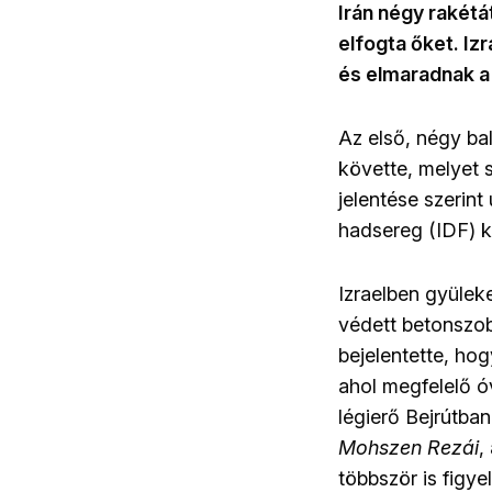
Irán négy rakétát
elfogta őket. Iz
és elmaradnak a 
Az első, négy bal
követte, melyet 
jelentése szerint 
hadsereg (IDF) ké
Izraelben gyüleke
védett betonszob
bejelentette, h
ahol megfelelő óv
légierő Bejrútban
Mohszen Rezái
,
többször is figye