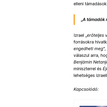
elleni támadások
„
A támadók 
Izrael „
erőteljes 
forrásokra hivatk
engedheti meg
”,
válaszul arra, ho
Benjámin Netanj
miniszterrel és
Éj
lehetséges izrael
Kapcsolódó: