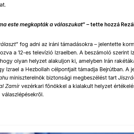
at.
ma este megkapták a válaszukat
” – tette hozzá Rezá
választ
” fog adni az iráni támadásokra – jelentette kor
ozva a 12-es televízió Izraelben. A beszámoló szerint Iz
 hogy olyan helyzet alakuljon ki, amelyben Irán rakétáka
gy Izrael a Hezbollah célpontjait támadja Bejrútban. A je
ahu
miniszterelnök biztonsági megbeszélést tart
Jiszrá
al Zamír
vezérkari főnökkel a kialakult helyzet értékelé
i válaszlépésekről.