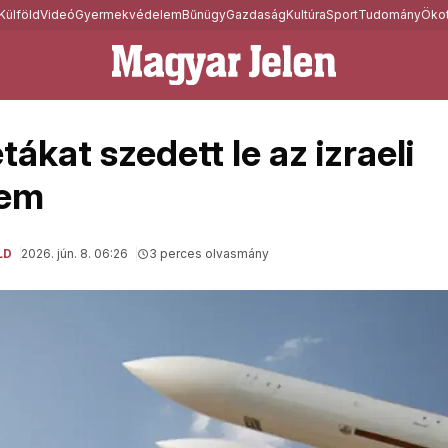
Külföld
Videó
Gyermekvédelem
Bűnügy
Gazdaság
Kultúra
Sport
Tudomány
Ökot
étákat szedett le az izraeli
lem
LD
2026. jún. 8. 06:26
3 perces olvasmány