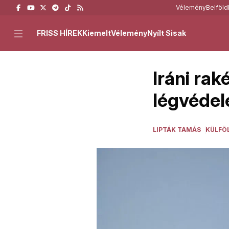
Vélemény
Belföld
FRISS HÍREK
Kiemelt
Vélemény
Nyílt Sisak
Iráni rak
légvéde
LIPTÁK TAMÁS
KÜLFÖ