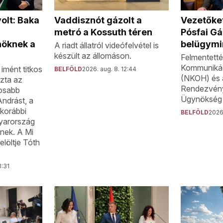
Vaddisznót gázolt a
Vezetőket
olt: Baka
metró a Kossuth téren
Pósfai G
belügymi
nöknek a
A riadt állatról videófelvétel is
készült az állomáson.
Felmentetté
Kommunikác
imént titkos
BELFÖLD
2026. aug. 8. 12:44
(NKOH) és 
zta az
Rendezvén
tosabb
Ügynökség 
Andrást, a
korábbi
BELFÖLD
2026.
gyarország
nek. A Mi
löltje Tóth
3:31