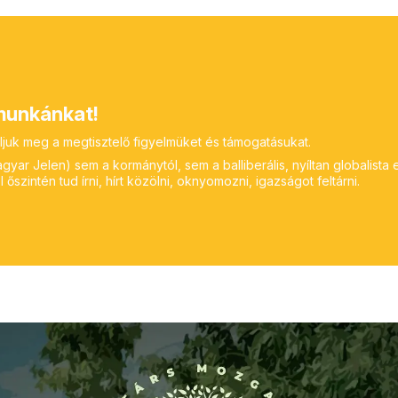
unkánkat!
ljuk meg a megtisztelő figyelmüket és támogatásukat.
yar Jelen) sem a kormánytól, sem a balliberális, nyíltan globalista 
 őszintén tud írni, hírt közölni, oknyomozni, igazságot feltárni.