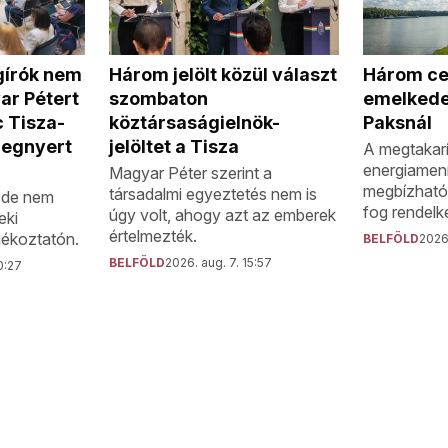
Három ce
gírók nem
Három jelölt közül választ
emelkede
ar Pétert
szombaton
Paksnál
 Tisza-
köztársaságielnök-
megnyert
jelöltet a Tisza
A megtakarí
energiamen
Magyar Péter szerint a
megbízható
társadalmi egyeztetés nem is
, de nem
fog rendelke
úgy volt, ahogy azt az emberek
eki
értelmezték.
jékoztatón.
BELFÖLD
2026.
BELFÖLD
2026. aug. 7. 15:57
0:27