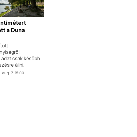
ntimétert
tt a Duna
tott
nyiségről
 adat csak később
zésre állni.
 aug. 7. 15:00