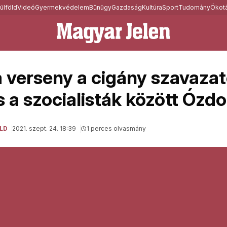
ülföld
Videó
Gyermekvédelem
Bűnügy
Gazdaság
Kultúra
Sport
Tudomány
Ökotá
 a verseny a cigány szavazat
 a szocialisták között Ózdo
LD
2021. szept. 24. 18:39
1 perces olvasmány