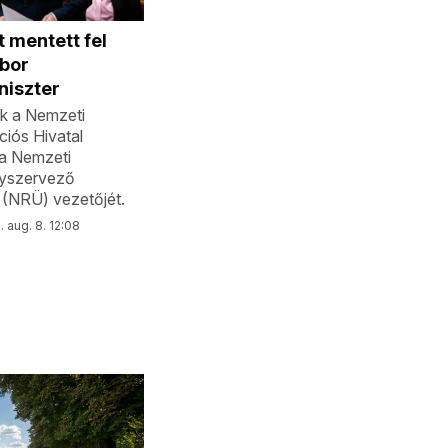
 mentett fel
ábor
niszter
k a Nemzeti
iós Hivatal
a Nemzeti
yszervező
(NRÜ) vezetőjét.
 aug. 8. 12:08