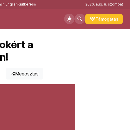
j
In English
Kiútkereső
2026. aug. 8. szombat
Támogatás
okért a
n!
Megosztás