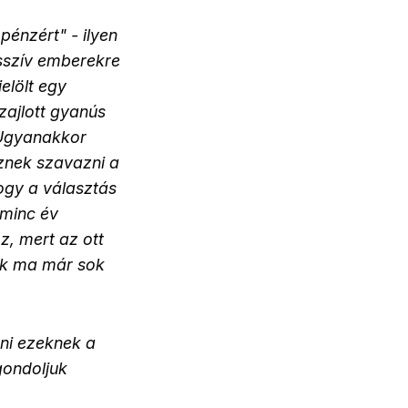
énzért" - ilyen
esszív emberekre
elölt egy
zajlott gyanús
 Ugyanakkor
sznek szavazni a
hogy a választás
rminc év
z, mert az ott
ik ma már sok
tni ezeknek a
gondoljuk