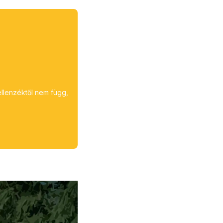
ellenzéktől nem függ,