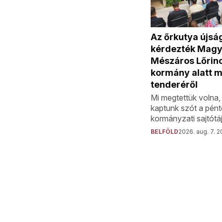
Az őrkutya újsá
kérdezték Magy
Mészáros Lőrinc
kormány alatt 
tenderéről
Mi megtettük volna
kaptunk szót a pént
kormányzati sajtótá
BELFÖLD
2026. aug. 7. 2