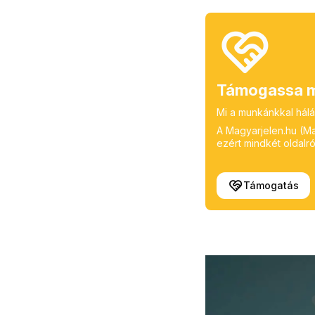
Támogassa m
Mi a munkánkkal hálá
A Magyarjelen.hu (Mag
ezért mindkét oldalról
Támogatás