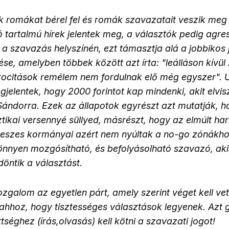
romákat bérel fel és romák szavazatait veszik meg p
 tartalmú hírek jelentek meg, a választók pedig agr
a szavazás helyszínén, ezt támasztja alá a jobbikos j
se, amelyben többek között azt írta: "leálláson kívül 
ocitások remélem nem fordulnak elő még egyszer".
egjelentek, hogy 2000 forintot kap mindenki, akit elvi
 Sándorra. Ezek az állapotok egyrészt azt mutatják, 
ztikai versennyé süllyed, másrészt, hogy az elmúlt ha
fideszes kormányai azért nem nyúltak a no-go zónákho
önnyen mozgósítható, és befolyásolható szavazó, ak
 döntik a választást.
galom az egyetlen párt, amely szerint véget kell ve
hhoz, hogy tisztességes választások legyenek. Azt 
séghez (írás,olvasás) kell kötni a szavazati jogot!