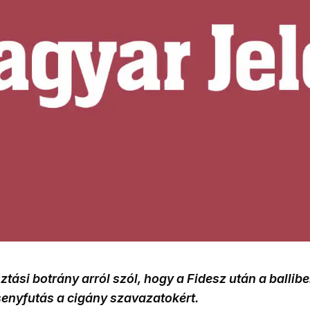
ztási botrány arról szól, hogy a Fidesz után a ballibe
senyfutás a cigány szavazatokért.