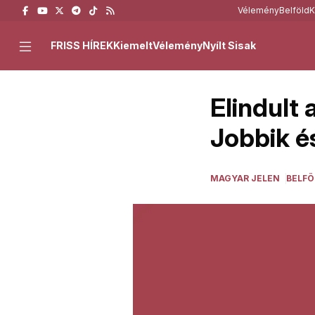
Vélemény
Belföld
K
FRISS HÍREK
Kiemelt
Vélemény
Nyílt Sisak
Elindult
Jobbik és
MAGYAR JELEN
BELFÖ