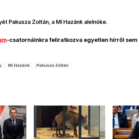
ét Pakusza Zoltán, a Mi Hazánk alelnöke.
ram
-csatornáinkra feliratkozva egyetlen hírről sem
y
Mi Hazánk
Pakusza Zoltán