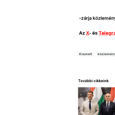
-zárja közlemény
Az
X
- és
Teleg
Kiemelt
közlemén
További cikkeink