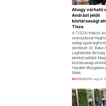
Ahogy várható v
Andrást jelöli
köztársasági el
Tisza
A TISZA-frakció az 
szavazással megho
eddigi egyik legfon
döntését: Dr. Baka 
Legfelsőbb Bíróság 
elnökét jelöljük Ma
köztársasági elnöké
Hazánk Mozgalom je
Máté.
BELFÖLD
2026. aug. 8. 1