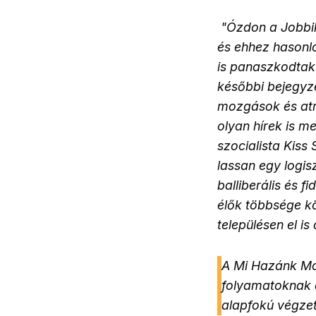
"Ózdon a Jobbik 
és ehhez hasonló
is panaszkodtak 
későbbi bejegyzé
mozgások és atr
olyan hírek is m
szocialista Kiss
lassan egy logis
balliberális és 
élők többsége k
településen el is
A Mi Hazánk Moz
folyamatoknak a
alapfokú végzett