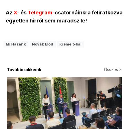
Az
X
- és
Telegram
-csatornáinkra feliratkozva
egyetlen hírről sem maradsz le!
Mi Hazánk
Novák Előd
Kiemelt-bal
További cikkeink
Összes