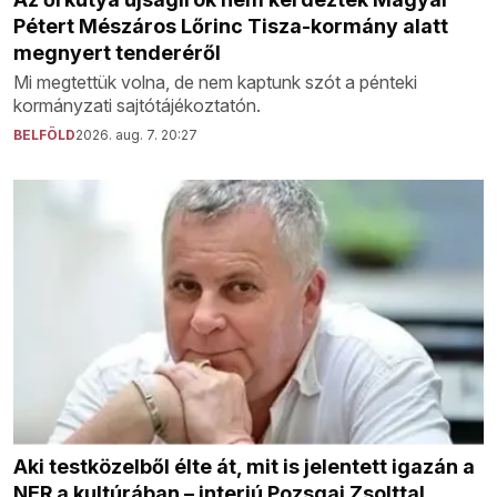
Pétert Mészáros Lőrinc Tisza-kormány alatt
megnyert tenderéről
Mi megtettük volna, de nem kaptunk szót a pénteki
kormányzati sajtótájékoztatón.
BELFÖLD
2026. aug. 7. 20:27
Aki testközelből élte át, mit is jelentett igazán a
NER a kultúrában – interjú Pozsgai Zsolttal