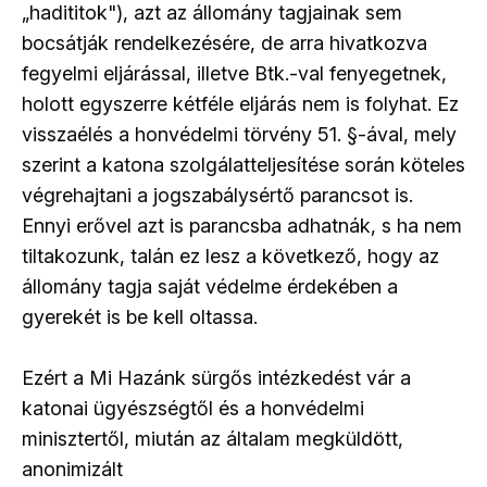
„hadititok"), azt az állomány tagjainak sem
bocsátják rendelkezésére, de arra hivatkozva
fegyelmi eljárással, illetve Btk.-val fenyegetnek,
holott egyszerre kétféle eljárás nem is folyhat. Ez
visszaélés a honvédelmi törvény 51. §-ával, mely
szerint a katona szolgálatteljesítése során köteles
végrehajtani a jogszabálysértő parancsot is.
Ennyi erővel azt is parancsba adhatnák, s ha nem
tiltakozunk, talán ez lesz a következő, hogy az
állomány tagja saját védelme érdekében a
gyerekét is be kell oltassa.
Ezért a Mi Hazánk sürgős intézkedést vár a
katonai ügyészségtől és a honvédelmi
minisztertől, miután az általam megküldött,
anonimizált