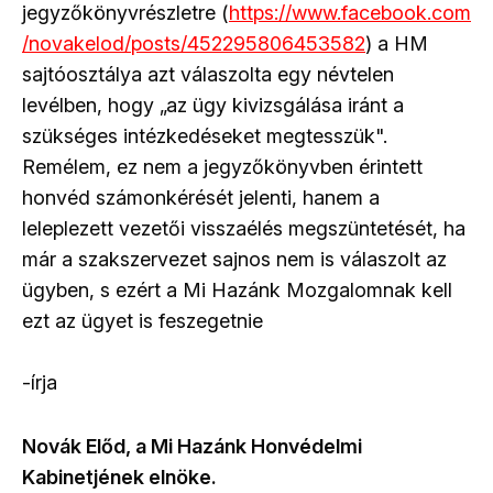
jegyzőkönyvrészletre (
https://www.facebook.com
/novakelod/posts/452295806453582
) a HM
sajtóosztálya azt válaszolta egy névtelen
levélben, hogy „az ügy kivizsgálása iránt a
szükséges intézkedéseket megtesszük".
Remélem, ez nem a jegyzőkönyvben érintett
honvéd számonkérését jelenti, hanem a
leleplezett vezetői visszaélés megszüntetését, ha
már a szakszervezet sajnos nem is válaszolt az
ügyben, s ezért a Mi Hazánk Mozgalomnak kell
ezt az ügyet is feszegetnie
-írja
Novák Előd, a Mi Hazánk Honvédelmi
Kabinetjének elnöke.