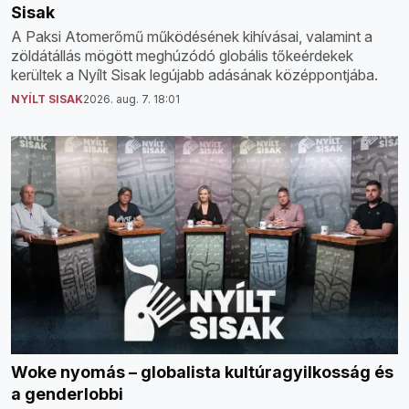
Sisak
A Paksi Atomerőmű működésének kihívásai, valamint a
zöldátállás mögött meghúzódó globális tőkeérdekek
kerültek a Nyílt Sisak legújabb adásának középpontjába.
NYÍLT SISAK
2026. aug. 7. 18:01
Woke nyomás – globalista kultúragyilkosság és
a genderlobbi