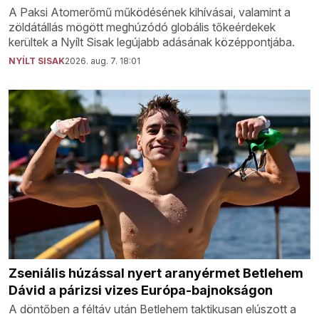
A Paksi Atomerőmű működésének kihívásai, valamint a
zöldátállás mögött meghúzódó globális tőkeérdekek
kerültek a Nyílt Sisak legújabb adásának középpontjába.
NYÍLT SISAK
2026. aug. 7. 18:01
Zseniális húzással nyert aranyérmet Betlehem
Dávid a párizsi vizes Európa-bajnokságon
A döntőben a féltáv után Betlehem taktikusan elúszott a