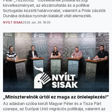
Péter „Tisztítótűz ” műveletének politikai és jogi
következményeit, az elszámoltatás és a politikai
tisztogatás közötti határvonalat, valamint a Pride zászlók
Dunába dobása nyomán kialakult vitát elemezték.
NYÍLT SISAK
2026. jún. 26. 18:05
„Miniszterelnök úrtól ez maga az önleleplezés!”
Az adásban szóba került Magyar Péter és a Tisza Párt
szerepe, az Európai Unió migrációs politikája, valamint az