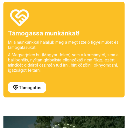
Támogassa munkánkat!
Mi a munkánkkal háláljuk meg a megtisztelő figyelmüket és
támogatásukat.
A Magyarjelen.hu (Magyar Jelen) sem a kormánytól, sem a
balliberális, nyíltan globalista ellenzéktől nem függ, ezért
mindkét oldalról őszintén tud írni, hírt közölni, oknyomozni,
igazságot feltárni.
Támogatás