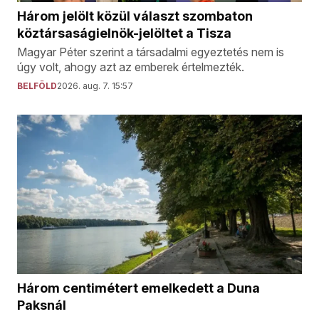
Három jelölt közül választ szombaton
köztársaságielnök-jelöltet a Tisza
Magyar Péter szerint a társadalmi egyeztetés nem is
úgy volt, ahogy azt az emberek értelmezték.
BELFÖLD
2026. aug. 7. 15:57
Három centimétert emelkedett a Duna
Paksnál