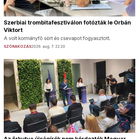
Szerbiai trombitafesztiválon fotózták le Orbán
Viktort
A volt kormányfő sört és csevapot fogyasztott.
SZÓRAKOZÁS
2026. aug. 7. 22:20
Az őrkutya újságírók nem kérdezték Magyar