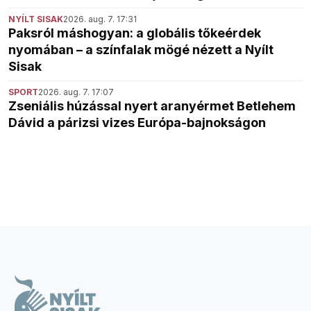
NYÍLT SISAK
2026. aug. 7. 17:31
Paksról máshogyan: a globális tőkeérdek
nyomában – a színfalak mögé nézett a Nyílt
Sisak
SPORT
2026. aug. 7. 17:07
Zseniális húzással nyert aranyérmet Betlehem
Dávid a párizsi vizes Európa-bajnokságon