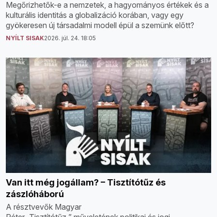
Megőrizhetők-e a nemzetek, a hagyományos értékek és a
kulturális identitás a globalizáció korában, vagy egy
gyökeresen új társadalmi modell épül a szemünk előtt?
NYÍLT SISAK
2026. júl. 24. 18:05
Van itt még jogállam? – Tisztítótűz és
zászlóháború
A résztvevők Magyar