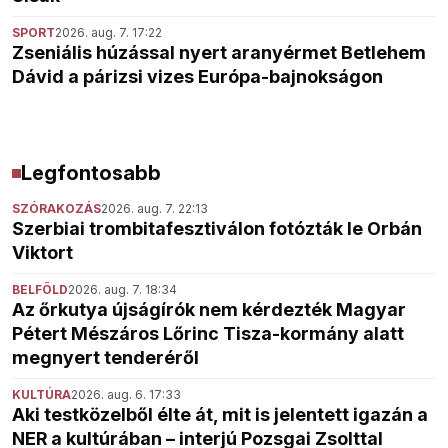
SPORT
2026. aug. 7. 17:22
Zseniális húzással nyert aranyérmet Betlehem
Dávid a párizsi vizes Európa-bajnokságon
Legfontosabb
SZÓRAKOZÁS
2026. aug. 7. 22:13
Szerbiai trombitafesztiválon fotózták le Orbán
Viktort
BELFÖLD
2026. aug. 7. 18:34
Az őrkutya újságírók nem kérdezték Magyar
Pétert Mészáros Lőrinc Tisza-kormány alatt
megnyert tenderéről
KULTÚRA
2026. aug. 6. 17:33
Aki testközelből élte át, mit is jelentett igazán a
NER a kultúrában – interjú Pozsgai Zsolttal