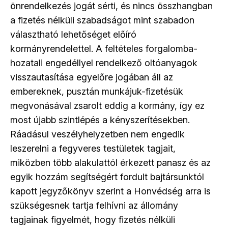
önrendelkezés jogát sérti, és nincs összhangban
a fizetés nélküli szabadságot mint szabadon
választható lehetőséget előíró
kormányrendelettel. A feltételes forgalomba-
hozatali engedéllyel rendelkező oltóanyagok
visszautasítása egyelőre jogában áll az
embereknek, pusztán munkájuk-fizetésük
megvonásával zsarolt eddig a kormány, így ez
most újabb szintlépés a kényszerítésekben.
Ráadásul veszélyhelyzetben nem engedik
leszerelni a fegyveres testületek tagjait,
miközben több alakulattól érkezett panasz és az
egyik hozzám segítségért fordult bajtársunktól
kapott jegyzőkönyv szerint a Honvédség arra is
szükségesnek tartja felhívni az állomány
tagjainak figyelmét, hogy fizetés nélküli