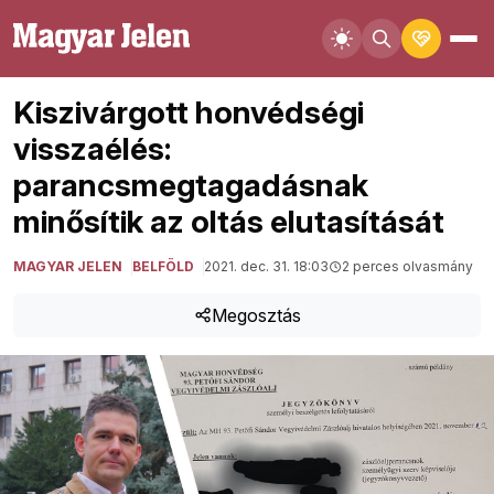
Kiszivárgott honvédségi
visszaélés:
parancsmegtagadásnak
minősítik az oltás elutasítását
MAGYAR JELEN
BELFÖLD
2021. dec. 31. 18:03
2 perces olvasmány
Megosztás