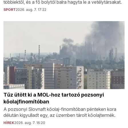
többiektől, és a fő bolytól balra hagyta le a vetélytársakat.
SPORT
2026. aug. 7. 17:22
Tűz ütött ki a MOL-hoz tartozó pozsonyi
kőolajfinomítóban
A pozsonyi Slovnaft kőolaj-finomítóban pénteken kora
délután kigyulladt egy, az üzemben tárolt kőolajtermék.
HÍREK
2026. aug. 7. 16:20