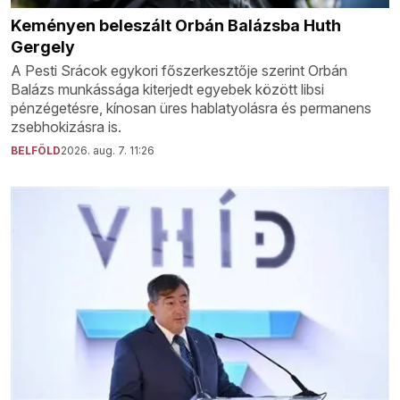
Keményen beleszált Orbán Balázsba Huth
Gergely
A Pesti Srácok egykori főszerkesztője szerint Orbán
Balázs munkássága kiterjedt egyebek között libsi
pénzégetésre, kínosan üres hablatyolásra és permanens
zsebhokizásra is.
BELFÖLD
2026. aug. 7. 11:26