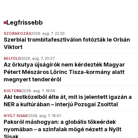
Legfrissebb
SZÓRAKOZÁS
2026. aug. 7. 22:20
Szerbiai trombitafesztiválon fotózták le Orbán
Viktort
BELFÖLD
2026. aug. 7. 20:27
Az őrkutya újságírók nem kérdezték Magyar
Pétert Mészáros Lőrinc Tisza-kormány alatt
megnyert tenderéről
KULTÚRA
2026. aug. 7. 18:59
Aki testközelből élte át, mit is jelentett igazán a
NER a kultúrában – interjú Pozsgai Zsolttal
NYÍLT SISAK
2026. aug. 7. 18:01
Paksról máshogyan: a globális tőkeérdek
nyomában – a színfalak mögé nézett a Nyílt
Sisak