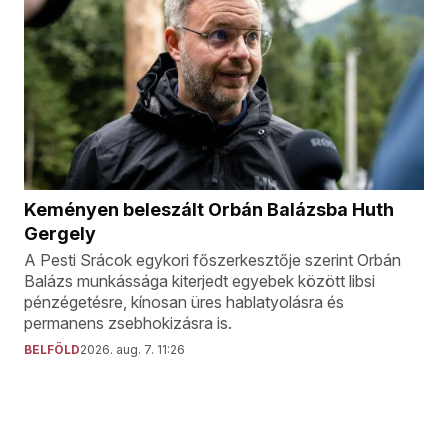
Keményen beleszált Orbán Balázsba Huth
Gergely
A Pesti Srácok egykori főszerkesztője szerint Orbán
Balázs munkássága kiterjedt egyebek között libsi
pénzégetésre, kínosan üres hablatyolásra és
permanens zsebhokizásra is.
BELFÖLD
2026. aug. 7. 11:26