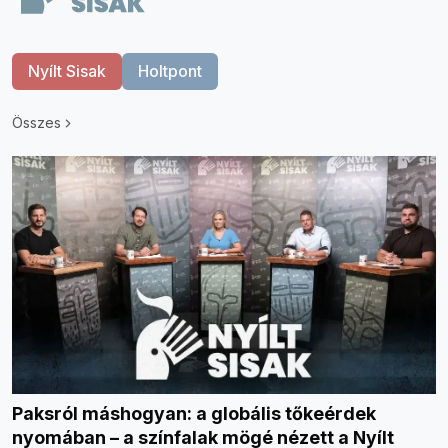
Nyílt Sisak
Holtpont
Összes
Paksról máshogyan: a globális tőkeérdek
nyomában – a színfalak mögé nézett a Nyílt