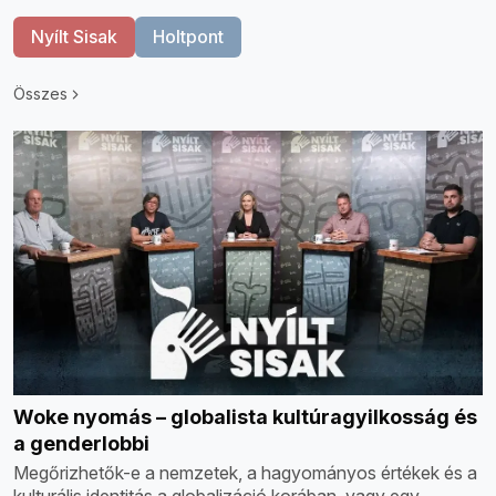
Nyílt Sisak
Holtpont
Összes
Woke nyomás – globalista kultúragyilkosság és
a genderlobbi
Megőrizhetők-e a nemzetek, a hagyományos értékek és a
kulturális identitás a globalizáció korában, vagy egy