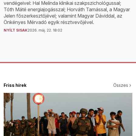
vendégeivel: Hal Melinda klinikai szakpszichológussal;
Tóth Máté energiajogásszal; Horváth Tamással, a Magyar
Jelen főszerkesztőjével; valamint Magyar Dáviddal, az
Önkényes Mérvadó egyik résztvevőjével.
NYÍLT SISAK
2026. máj. 22. 18:02
Friss hírek
Összes