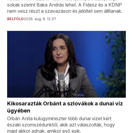
sokak szerint Baka András lehet. A Fidesz és a KDNP
nem vesz részt a szavazáson és jelöltet sem állítanak.
BELFÖLD
2026. aug. 6. 12:37
Kikosarazták Orbánt a szlovákok a dunai víz
ügyében
Orbán Anita külügyminiszter több dunai vizet kért
északi szomszédunktól, akik azt válaszolták, hogy
majd akkor adnak, amikor eső esik.