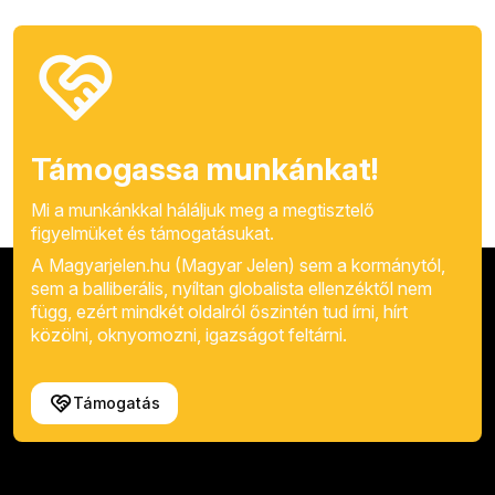
Támogassa munkánkat!
Mi a munkánkkal háláljuk meg a megtisztelő
figyelmüket és támogatásukat.
A Magyarjelen.hu (Magyar Jelen) sem a kormánytól,
sem a balliberális, nyíltan globalista ellenzéktől nem
függ, ezért mindkét oldalról őszintén tud írni, hírt
közölni, oknyomozni, igazságot feltárni.
Támogatás