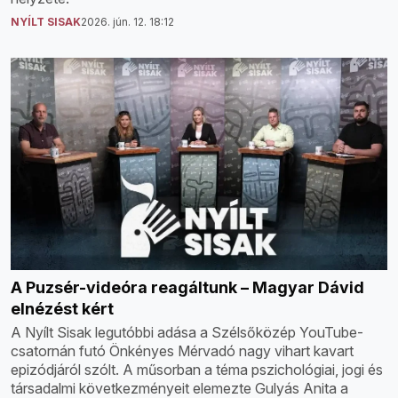
NYÍLT SISAK
2026. jún. 12. 18:12
A Puzsér-videóra reagáltunk – Magyar Dávid
elnézést kért
A Nyílt Sisak legutóbbi adása a Szélsőközép YouTube-
csatornán futó Önkényes Mérvadó nagy vihart kavart
epizódjáról szólt. A műsorban a téma pszichológiai, jogi és
társadalmi következményeit elemezte Gulyás Anita a