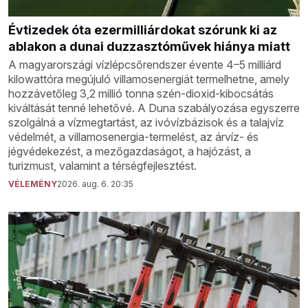
Évtizedek óta ezermilliárdokat szórunk ki az
ablakon a dunai duzzasztóművek hiánya miatt
A magyarországi vízlépcsőrendszer évente 4–5 milliárd
kilowattóra megújuló villamosenergiát termelhetne, amely
hozzávetőleg 3,2 millió tonna szén-dioxid-kibocsátás
kiváltását tenné lehetővé. A Duna szabályozása egyszerre
szolgálná a vízmegtartást, az ivóvízbázisok és a talajvíz
védelmét, a villamosenergia-termelést, az árvíz- és
jégvédekezést, a mezőgazdaságot, a hajózást, a
turizmust, valamint a térségfejlesztést.
VÉLEMÉNY
2026. aug. 6. 20:35