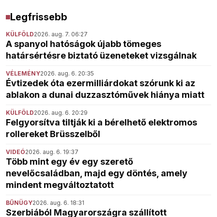
Legfrissebb
KÜLFÖLD
2026. aug. 7. 06:27
A spanyol hatóságok újabb tömeges
határsértésre biztató üzeneteket vizsgálnak
VÉLEMÉNY
2026. aug. 6. 20:35
Évtizedek óta ezermilliárdokat szórunk ki az
ablakon a dunai duzzasztóművek hiánya miatt
KÜLFÖLD
2026. aug. 6. 20:29
Felgyorsítva tiltják ki a bérelhető elektromos
rollereket Brüsszelből
VIDEÓ
2026. aug. 6. 19:37
Több mint egy év egy szerető
nevelőcsaládban, majd egy döntés, amely
mindent megváltoztatott
BŰNÜGY
2026. aug. 6. 18:31
Szerbiából Magyarországra szállított