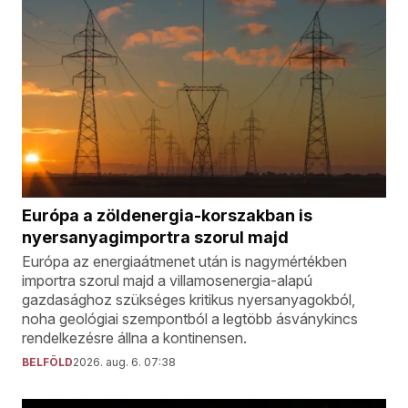
Európa a zöldenergia-korszakban is
nyersanyagimportra szorul majd
Európa az energiaátmenet után is nagymértékben
importra szorul majd a villamosenergia-alapú
gazdasághoz szükséges kritikus nyersanyagokból,
noha geológiai szempontból a legtöbb ásványkincs
rendelkezésre állna a kontinensen.
BELFÖLD
2026. aug. 6. 07:38