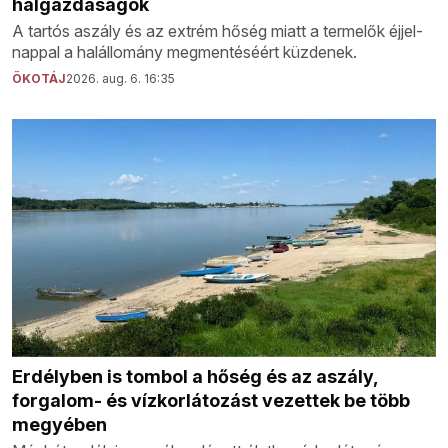
halgazdaságok
A tartós aszály és az extrém hőség miatt a termelők éjjel-
nappal a halállomány megmentéséért küzdenek.
ÖKOTÁJ
2026. aug. 6. 16:35
Erdélyben is tombol a hőség és az aszály,
forgalom- és vízkorlátozást vezettek be több
megyében