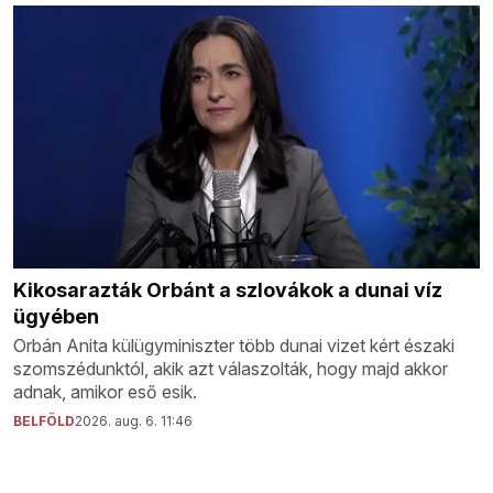
Kikosarazták Orbánt a szlovákok a dunai víz
ügyében
Orbán Anita külügyminiszter több dunai vizet kért északi
szomszédunktól, akik azt válaszolták, hogy majd akkor
adnak, amikor eső esik.
BELFÖLD
2026. aug. 6. 11:46