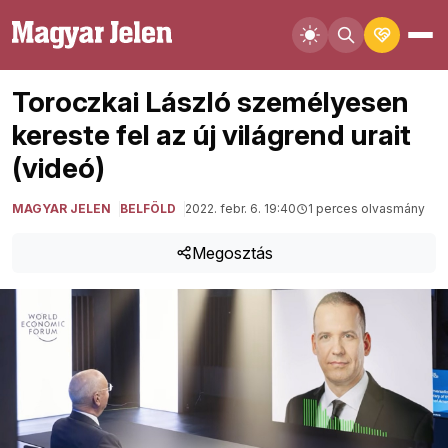
Toroczkai László személyesen
kereste fel az új világrend urait
(videó)
MAGYAR JELEN
BELFÖLD
2022. febr. 6. 19:40
1 perces olvasmány
Megosztás