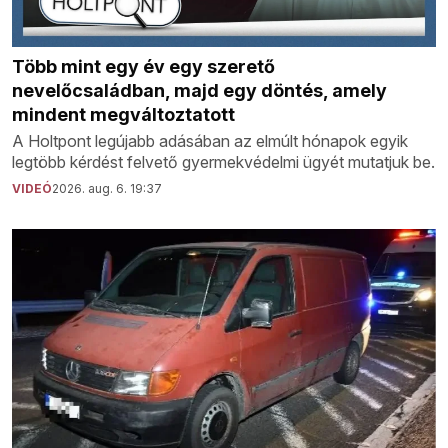
Több mint egy év egy szerető
nevelőcsaládban, majd egy döntés, amely
mindent megváltoztatott
A Holtpont legújabb adásában az elmúlt hónapok egyik
legtöbb kérdést felvető gyermekvédelmi ügyét mutatjuk be.
VIDEÓ
2026. aug. 6. 19:37