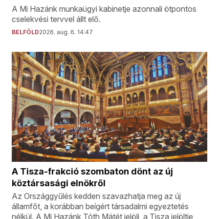
A Mi Hazánk munkaügyi kabinetje azonnali ötpontos
cselekvési tervvel állt elő.
BELFÖLD
2026. aug. 6. 14:47
A Tisza-frakció szombaton dönt az új
köztársasági elnökről
Az Országgyűlés kedden szavazhatja meg az új
államfőt, a korábban beígért társadalmi egyeztetés
nélkül. A Mi Hazánk Tóth Mátét jelöli, a Tisza jelöltje