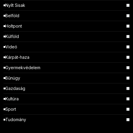
Nyílt Sisak
Belföld
Holtpont
Külföld
Videó
Kárpát-haza
Gyermekvédelem
Bűnügy
Gazdaság
Kultúra
Sport
Tudomány