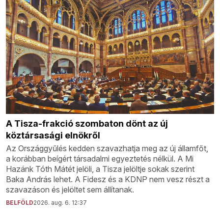
A Tisza-frakció szombaton dönt az új
köztársasági elnökről
Az Országgyűlés kedden szavazhatja meg az új államfőt,
a korábban beígért társadalmi egyeztetés nélkül. A Mi
Hazánk Tóth Mátét jelöli, a Tisza jelöltje sokak szerint
Baka András lehet. A Fidesz és a KDNP nem vesz részt a
szavazáson és jelöltet sem állítanak.
BELFÖLD
2026. aug. 6. 12:37