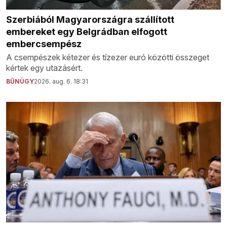
Szerbiából Magyarországra szállított
embereket egy Belgrádban elfogott
embercsempész
A csempészek kétezer és tízezer euró közötti összeget
kértek egy utazásért.
BŰNÜGY
2026. aug. 6. 18:31