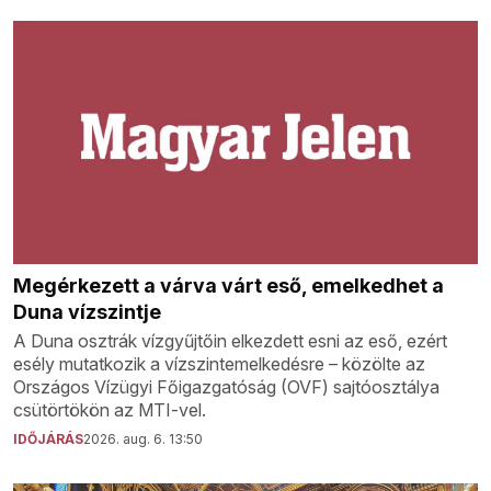
Megérkezett a várva várt eső, emelkedhet a
Duna vízszintje
A Duna osztrák vízgyűjtőin elkezdett esni az eső, ezért
esély mutatkozik a vízszintemelkedésre – közölte az
Országos Vízügyi Főigazgatóság (OVF) sajtóosztálya
csütörtökön az MTI-vel.
IDŐJÁRÁS
2026. aug. 6. 13:50