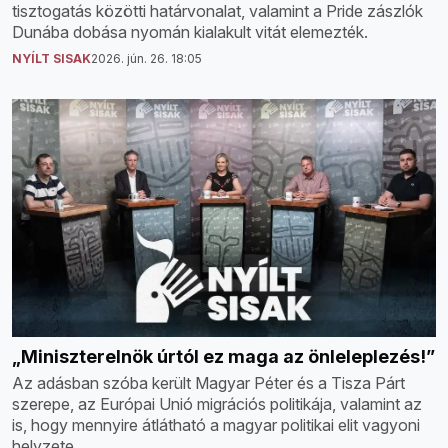
tisztogatás közötti határvonalat, valamint a Pride zászlók
Dunába dobása nyomán kialakult vitát elemezték.
NYÍLT SISAK
2026. jún. 26. 18:05
„Miniszterelnök úrtól ez maga az önleleplezés!”
Az adásban szóba került Magyar Péter és a Tisza Párt
szerepe, az Európai Unió migrációs politikája, valamint az
is, hogy mennyire átlátható a magyar politikai elit vagyoni
helyzete.