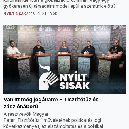
gyökeresen új társadalmi modell épül a szemünk előtt?
NYÍLT SISAK
2026. júl. 24. 18:05
Van itt még jogállam? – Tisztítótűz és
zászlóháború
A résztvevők Magyar
Péter „Tisztítótűz ” műveletének politikai és jogi
következményeit, az elszámoltatás és a politikai