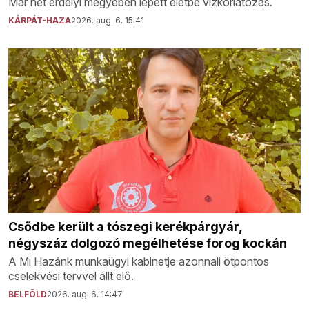
Már hét erdélyi megyében lépett életbe vízkorlátozás.
KÁRPÁT-HAZA
2026. aug. 6. 15:41
Csődbe került a tószegi kerékpárgyár,
négyszáz dolgozó megélhetése forog kockán
A Mi Hazánk munkaügyi kabinetje azonnali ötpontos
cselekvési tervvel állt elő.
BELFÖLD
2026. aug. 6. 14:47