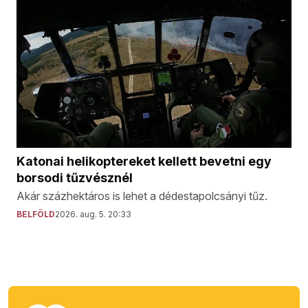
Katonai helikoptereket kellett bevetni egy
borsodi tűzvésznél
Akár százhektáros is lehet a dédestapolcsányi tűz.
BELFÖLD
2026. aug. 5. 20:33