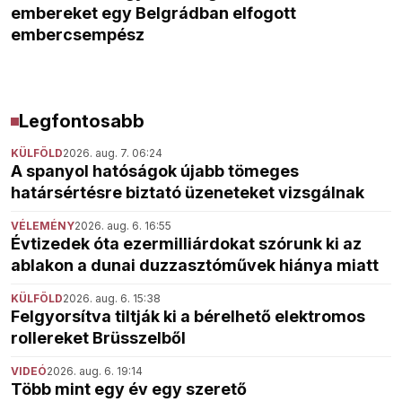
embereket egy Belgrádban elfogott
embercsempész
Legfontosabb
KÜLFÖLD
2026. aug. 7. 06:24
A spanyol hatóságok újabb tömeges
határsértésre biztató üzeneteket vizsgálnak
VÉLEMÉNY
2026. aug. 6. 16:55
Évtizedek óta ezermilliárdokat szórunk ki az
ablakon a dunai duzzasztóművek hiánya miatt
KÜLFÖLD
2026. aug. 6. 15:38
Felgyorsítva tiltják ki a bérelhető elektromos
rollereket Brüsszelből
VIDEÓ
2026. aug. 6. 19:14
Több mint egy év egy szerető