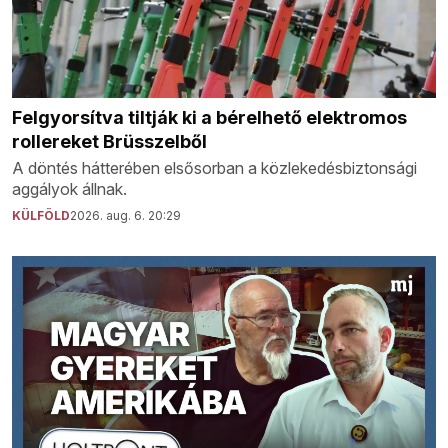
Felgyorsítva tiltják ki a bérelhető elektromos
rollereket Brüsszelből
A döntés hátterében elsősorban a közlekedésbiztonsági
aggályok állnak.
KÜLFÖLD
2026. aug. 6. 20:29