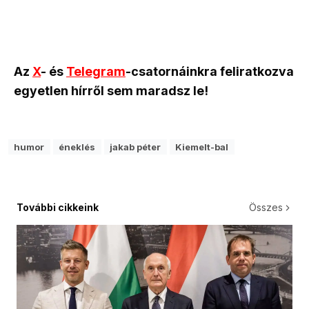
Az
X
- és
Telegram
-csatornáinkra feliratkozva
egyetlen hírről sem maradsz le!
humor
éneklés
jakab péter
Kiemelt-bal
További cikkeink
Összes