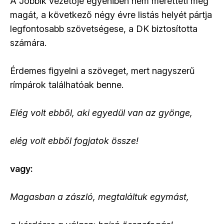
A Jobbik vezetője egyéniben nem méretteti meg
magát, a következő négy évre listás helyét pártja
legfontosabb szövetségese, a DK biztosította
számára.
Érdemes figyelni a szöveget, mert nagyszerű
rímpárok találhatóak benne.
Elég volt ebből, aki egyedül van az gyönge,
elég volt ebből fogjatok össze!
vagy:
Magasban a zászló, megtaláltuk egymást,