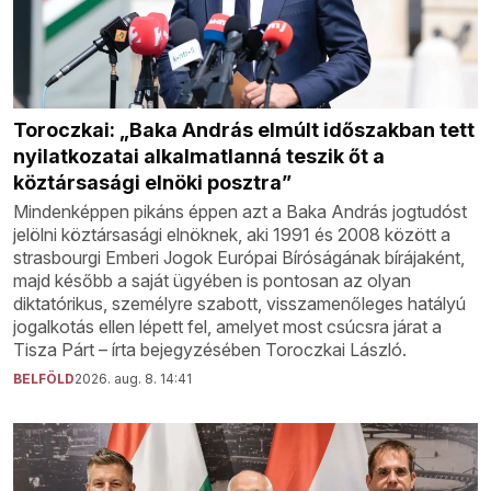
Toroczkai: „Baka András elmúlt időszakban tett
nyilatkozatai alkalmatlanná teszik őt a
köztársasági elnöki posztra”
Mindenképpen pikáns éppen azt a Baka András jogtudóst
jelölni köztársasági elnöknek, aki 1991 és 2008 között a
strasbourgi Emberi Jogok Európai Bíróságának bírájaként,
majd később a saját ügyében is pontosan az olyan
diktatórikus, személyre szabott, visszamenőleges hatályú
jogalkotás ellen lépett fel, amelyet most csúcsra járat a
Tisza Párt – írta bejegyzésében Toroczkai László.
BELFÖLD
2026. aug. 8. 14:41