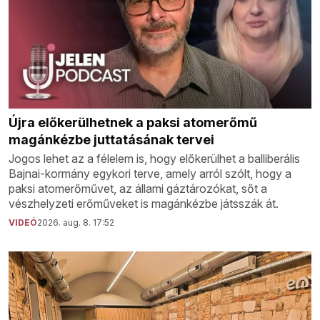
Újra előkerülhetnek a paksi atomerőmű
magánkézbe juttatásának tervei
Jogos lehet az a félelem is, hogy előkerülhet a balliberális
Bajnai-kormány egykori terve, amely arról szólt, hogy a
paksi atomerőművet, az állami gáztározókat, sőt a
vészhelyzeti erőműveket is magánkézbe játsszák át.
VIDEÓ
2026. aug. 8. 17:52