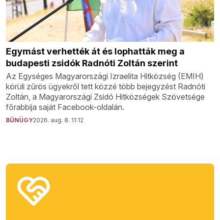
Egymást verhették át és lophatták meg a
budapesti zsidók Radnóti Zoltán szerint
Az Egységes Magyarországi Izraelita Hitközség (EMIH)
körüli zűrös ügyekről tett közzé több bejegyzést Radnóti
Zoltán, a Magyarországi Zsidó Hitközségek Szövetsége
főrabbija saját Facebook-oldalán.
BŰNÜGY
2026. aug. 8. 11:12