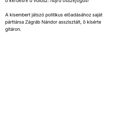
a kérdésre a válasz: hajrá összefogás!
A kisembert játszó politikus előadásához saját
párttársa Zágráb Nándor asszisztált, ő kísérte
gitáron.