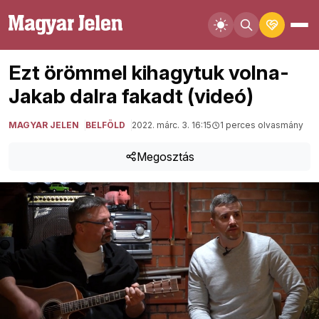
Ezt örömmel kihagytuk volna-
Jakab dalra fakadt (videó)
MAGYAR JELEN
BELFÖLD
2022. márc. 3. 16:15
1 perces olvasmány
Megosztás