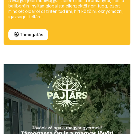
A Magyarjelen.hu (Magyar Jelen) sem a kormánytól, sem a
balliberális, nyíltan globalista ellenzéktől nem függ, ezért
mindkét oldalról őszintén tud írni, hírt közölni, oknyomozni,
igazságot feltárni.
Támogatás