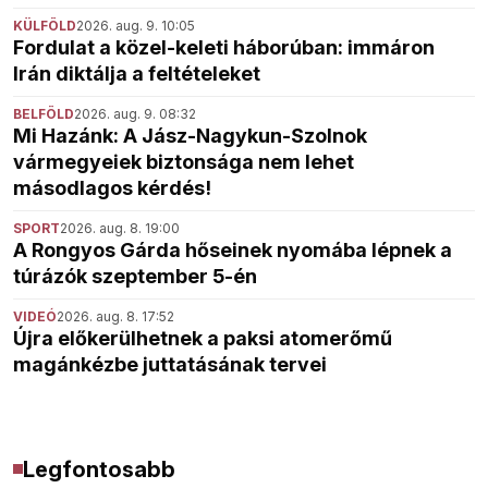
KÜLFÖLD
2026. aug. 9. 10:05
Fordulat a közel-keleti háborúban: immáron
Irán diktálja a feltételeket
BELFÖLD
2026. aug. 9. 08:32
Mi Hazánk: A Jász-Nagykun-Szolnok
vármegyeiek biztonsága nem lehet
másodlagos kérdés!
SPORT
2026. aug. 8. 19:00
A Rongyos Gárda hőseinek nyomába lépnek a
túrázók szeptember 5-én
VIDEÓ
2026. aug. 8. 17:52
Újra előkerülhetnek a paksi atomerőmű
magánkézbe juttatásának tervei
Legfontosabb