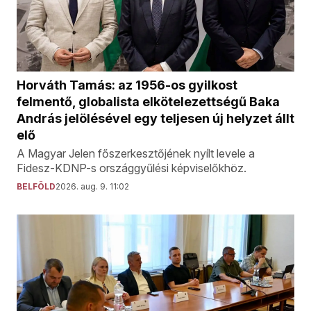
Horváth Tamás: az 1956-os gyilkost
felmentő, globalista elkötelezettségű Baka
András jelölésével egy teljesen új helyzet állt
elő
A Magyar Jelen főszerkesztőjének nyílt levele a
Fidesz-KDNP-s országgyűlési képviselőkhöz.
BELFÖLD
2026. aug. 9. 11:02