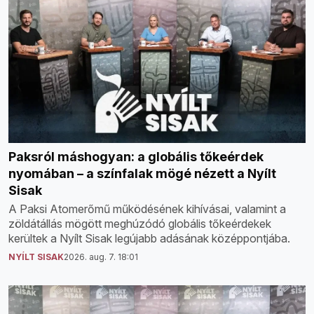
Paksról máshogyan: a globális tőkeérdek
nyomában – a színfalak mögé nézett a Nyílt
Sisak
A Paksi Atomerőmű működésének kihívásai, valamint a
zöldátállás mögött meghúzódó globális tőkeérdekek
kerültek a Nyílt Sisak legújabb adásának középpontjába.
NYÍLT SISAK
2026. aug. 7. 18:01