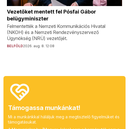
Vezetőket mentett fel Pósfai Gábor
belügyminiszter
Felmentették a Nemzeti Kommunikációs Hivatal
(NKOH) és a Nemzeti Rendezvényszervező
Ügynökség (NRÜ) vezetőjét.
BELFÖLD
2026. aug. 8. 12:08
Támogassa munkánkat!
Mi a munkánkkal háláljuk meg a megtisztelő figyelmüket és
támogatásukat.