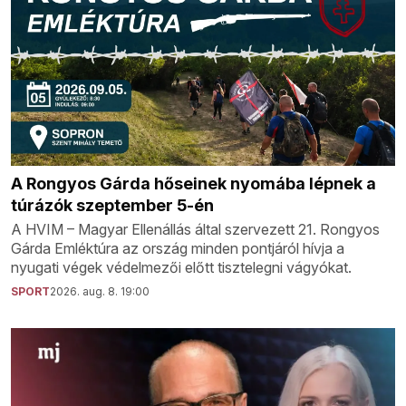
A Rongyos Gárda hőseinek nyomába lépnek a
túrázók szeptember 5-én
A HVIM – Magyar Ellenállás által szervezett 21. Rongyos
Gárda Emléktúra az ország minden pontjáról hívja a
nyugati végek védelmezői előtt tisztelegni vágyókat.
SPORT
2026. aug. 8. 19:00