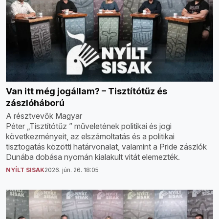
Van itt még jogállam? – Tisztítótűz és
zászlóháború
A résztvevők Magyar
Péter „Tisztítótűz ” műveletének politikai és jogi
következményeit, az elszámoltatás és a politikai
tisztogatás közötti határvonalat, valamint a Pride zászlók
Dunába dobása nyomán kialakult vitát elemezték.
NYÍLT SISAK
2026. jún. 26. 18:05