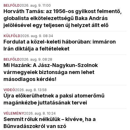
BELFÖLD
2026. aug. 9. 11:00
Horváth Tamás: az 1956-os gyilkost felmentő,
globalista elkötelezettségű Baka András
jelölésével egy teljesen új helyzet állt elő
KÜLFÖLD
2026. aug. 9. 08:34
Fordulat a közel-keleti háborúban: immáron
Irán diktálja a feltételeket
BELFÖLD
2026. aug. 9. 08:28
Mi Hazánk: A Jász-Nagykun-Szolnok
vármegyeiek biztonsága nem lehet
másodlagos kérdés!
VIDEÓ
2026. aug. 8. 13:58
Újra előkerülhetnek a paksi atomerőmű
magánkézbe juttatásának tervei
VÉLEMÉNY
2026. aug. 8. 10:24
Semmit róluk nélkülük – kivéve, ha a
Bűnvadászokról van szó