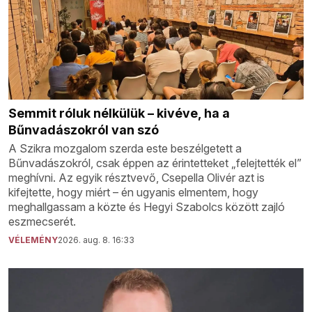
Semmit róluk nélkülük – kivéve, ha a
Bűnvadászokról van szó
A Szikra mozgalom szerda este beszélgetett a
Bűnvadászokról, csak éppen az érintetteket „felejtették el”
meghívni. Az egyik résztvevő, Csepella Olivér azt is
kifejtette, hogy miért – én ugyanis elmentem, hogy
meghallgassam a közte és Hegyi Szabolcs között zajló
eszmecserét.
VÉLEMÉNY
2026. aug. 8. 16:33