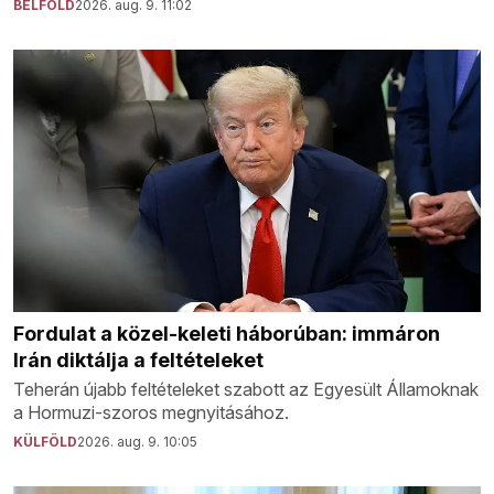
BELFÖLD
2026. aug. 9. 11:02
Fordulat a közel-keleti háborúban: immáron
Irán diktálja a feltételeket
Teherán újabb feltételeket szabott az Egyesült Államoknak
a Hormuzi-szoros megnyitásához.
KÜLFÖLD
2026. aug. 9. 10:05