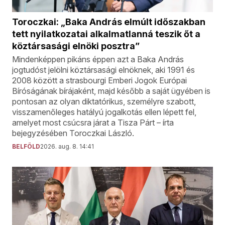
Toroczkai: „Baka András elmúlt időszakban
tett nyilatkozatai alkalmatlanná teszik őt a
köztársasági elnöki posztra”
Mindenképpen pikáns éppen azt a Baka András
jogtudóst jelölni köztársasági elnöknek, aki 1991 és
2008 között a strasbourgi Emberi Jogok Európai
Bíróságának bírájaként, majd később a saját ügyében is
pontosan az olyan diktatórikus, személyre szabott,
visszamenőleges hatályú jogalkotás ellen lépett fel,
amelyet most csúcsra járat a Tisza Párt – írta
bejegyzésében Toroczkai László.
BELFÖLD
2026. aug. 8. 14:41