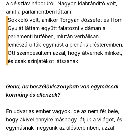
a délszláv háborúról. Nagyon kiábrándító volt,
amit a parlamentben láttam.
Sokkoló volt, amikor Torgyán Józsefet és Horn
Gyulát láttam együtt falatozni vidáman a
parlamenti büfében, miután verbálisan
lemészárolták egymást a plenáris ülésteremben.
Ott szembesültem azzal, hogy átvernek minket,
és csak színjátékot játszanak.
Gond, ha beszélőviszonyban van egymással
kormány és ellenzék?
Én udvarias ember vagyok, de az nem fér bele,
hogy akivel ennyire máshogy látjuk a világot, és
egymásnak megyünk az ülésteremben, azzal