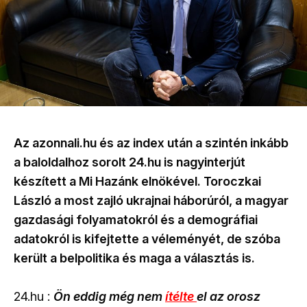
Az azonnali.hu és az index után a szintén inkább
a baloldalhoz sorolt 24.hu is nagyinterjút
készített a Mi Hazánk elnökével. Toroczkai
László a most zajló ukrajnai háborúról, a magyar
gazdasági folyamatokról és a demográfiai
adatokról is kifejtette a véleményét, de szóba
került a belpolitika és maga a választás is.
24.hu :
Ön eddig még nem
ítélte
el az orosz