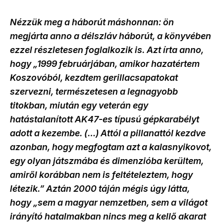
Nézzük meg a háborút máshonnan: ön
megjárta anno a délszláv háborút, a könyvében
ezzel részletesen foglalkozik is. Azt írta anno,
hogy „1999 februárjában, amikor hazatértem
Koszovóból, kezdtem gerillacsapatokat
szervezni, természetesen a legnagyobb
titokban, miután egy veterán egy
hatástalanított AK47-es típusú gépkarabélyt
adott a kezembe. (…) Attól a pillanattól kezdve
azonban, hogy megfogtam azt a kalasnyikovot,
egy olyan játszmába és dimenzióba kerültem,
amiről korábban nem is feltételeztem, hogy
létezik.” Aztán 2000 táján mégis úgy látta,
hogy „sem a magyar nemzetben, sem a világot
irányító hatalmakban nincs meg a kellő akarat