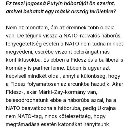
Ez teszi jogossá Putyin háborúját ön szerint,
amivel behatolt egy másik ország területére?
Nem ez mondtam, ám az éremnek több oldala
van. De térjünk vissza a NATO-ra: valós háborús
fenyegetettség esetén a NATO nem tudna minket
megvédeni, cserébe viszont belerángat más
konfliktusokba. És ebben a Fidesz és a balliberális
kormány is partner lenne. Ebben is ugyanazt
képviseli mindkét oldal, annyi a különbség, hogy
a Fidesz folyamatosan az arcunkba hazudik. Akár
Fidesz-, akár Márki-Zay-kormány van,
belesodródhatunk ebbe a háborúba azzal, ha a
NATO beavatkozna a háborúba, pedig Ukrajna
nem NATO-tag, nincs kötelezettség, hogy
megtámadása esetén katonákat irányítsunk