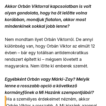
Akkor Orbán Viktorral kapcsolatban is volt
olyan gondolata, hogy ha őt lelőtte volna
korábban, mondjuk fiatalon, akkor most
mindenkinek sokkal jobb lenne?
Nem mondtam ilyet Orbán Viktorról. De annyi
különbség van, hogy Orbán Viktor az elmúlt 12
évben – bár egy totálisan antidemokratikus
rendszert épített ki – mégsem lövetett a
magyarokra. Nem lőtte ki emberek szemét.
Egyébként Orbán vagy Márki-Zay? Melyik
lenne a rosszabb opció a következő
kormányfőnek a Mi Hazánk szempontjából?
Ha a személyes érdekeimet nézném, akkor
Orbán Viktor a rosszabb. A Mi Hazánk azonnal