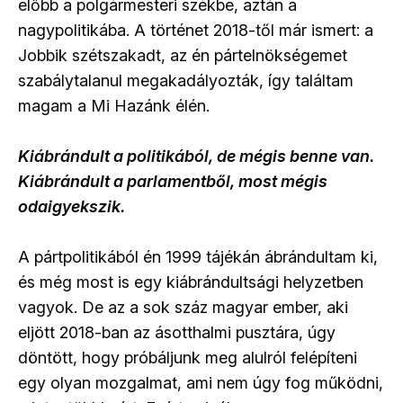
előbb a polgármesteri székbe, aztán a
nagypolitikába. A történet 2018-től már ismert: a
Jobbik szétszakadt, az én pártelnökségemet
szabálytalanul megakadályozták, így találtam
magam a Mi Hazánk élén.
Kiábrándult a politikából, de mégis benne van.
Kiábrándult a parlamentből, most mégis
odaigyekszik.
A pártpolitikából én 1999 tájékán ábrándultam ki,
és még most is egy kiábrándultsági helyzetben
vagyok. De az a sok száz magyar ember, aki
eljött 2018-ban az ásotthalmi pusztára, úgy
döntött, hogy próbáljunk meg alulról felépíteni
egy olyan mozgalmat, ami nem úgy fog működni,