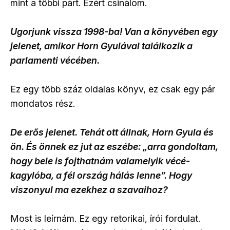
mint a többi párt. Ezért csinálom.
Ugorjunk vissza 1998-ba! Van a könyvében egy
jelenet, amikor Horn Gyulával találkozik a
parlamenti vécében.
Ez egy több száz oldalas könyv, ez csak egy pár
mondatos rész.
De erős jelenet. Tehát ott állnak, Horn Gyula és
ön. És önnek ez jut az eszébe: „arra gondoltam,
hogy bele is fojthatnám valamelyik vécé­
kagylóba, a fél ország hálás lenne”. Hogy
viszonyul ma ezekhez a szavaihoz?
Most is leírnám. Ez egy retorikai, írói fordulat.