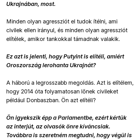
Ukrajnában, most.
Minden olyan agressziót el tudok ítélni, ami
civilek ellen irányul, és minden olyan agressziót
elítélek, amikor tankokkal támadnak valakik.
Ez azt is jelenti, hogy Putyint is elítéli, amiért
Oroszország lerohanta Ukrajnát?
A háború a legrosszabb megoldás. Azt is elítélem,
hogy 2014 óta folyamatosan lőnek civileket
például Donbaszban. Ön azt elítéli?
Ön igyekszik épp a Parlamentbe, ezért kértük
az interjút, az olvasók önre kíváncsiak.
Továbbra is szeretném megtudni, hogy végül is