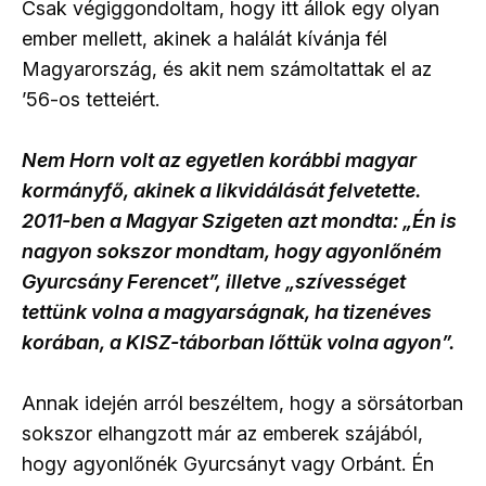
Csak végiggondoltam, hogy itt állok egy olyan
ember mellett, akinek a halálát kívánja fél
Magyarország, és akit nem számoltattak el az
’56-os tetteiért.
Nem Horn volt az egyetlen korábbi magyar
kormányfő, akinek a likvidálását felvetette.
2011-ben a Magyar Szigeten azt mondta: „Én is
nagyon sokszor mondtam, hogy agyonlőném
Gyurcsány Ferencet”, illetve „szívességet
tettünk volna a magyarságnak, ha tizenéves
korában, a KISZ-táborban lőttük volna agyon”.
Annak idején arról beszéltem, hogy a sörsátorban
sokszor elhangzott már az emberek szájából,
hogy agyonlőnék Gyurcsányt vagy Orbánt. Én