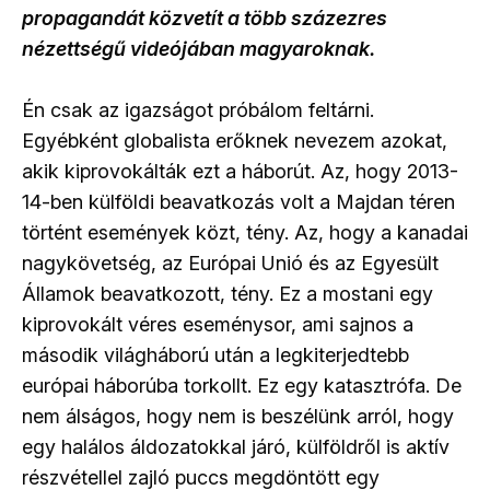
propagandát közvetít a több százezres
nézettségű videójában magyaroknak.
Én csak az igazságot próbálom feltárni.
Egyébként globalista erőknek nevezem azokat,
akik kiprovokálták ezt a háborút. Az, hogy 2013-
14-ben külföldi beavatkozás volt a Majdan téren
történt események közt, tény. Az, hogy a kanadai
nagykövetség, az Európai Unió és az Egyesült
Államok beavatkozott, tény. Ez a mostani egy
kiprovokált véres eseménysor, ami sajnos a
második világháború után a legkiterjedtebb
európai háborúba torkollt. Ez egy katasztrófa. De
nem álságos, hogy nem is beszélünk arról, hogy
egy halálos áldozatokkal járó, külföldről is aktív
részvétellel zajló puccs megdöntött egy