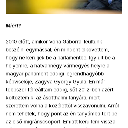
Miért?
2010 előtt, amikor Vona Gáborral leültünk
beszélni egymással, én mindent elkövettem,
hogy ne kerüljek be a parlamentbe. Így ült be a
helyemre, a hatvannégy vármegyés helyre a
magyar parlament eddigi legrendhagyóbb
képviselője, Zagyva György Gyula. Én már
többször félreálltam eddig, sőt 2012-ben azért
költöztem ki az ásotthalmi tanyára, mert
szerettem volna a közélettől visszavonulni. Arról
nem tehetek, hogy pont az én tanyámba tört be
az első migránscsoport. Emiatt kerültem vissza