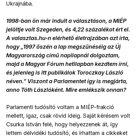
Ukrajnába.
1998-ban ön már indult a választáson, a MIÉP
jelöltje volt Szegeden, és 4,22 százalékot ért el.
A valasztas.hu-n elérhető életrajzában azt írta,
hogy „1997 őszén a lap megszűnéséig az Új
Magyarország című napilapnál dolgoztam,
majd a Magyar Fórum hetilapban kezdtem írni,
és jelenleg is itt publikálok Toroczkay László
néven.” Viszont a Parlamentet így is megjárta,
anno Tóth Lászlóként. Mire emlékszik onnan?
Parlamenti tudósító voltam a MIÉP-frakció
mellett, igaz, csak rövid ideig. Saját kérésem volt
Csurka István felé, hogy helyezzenek át, így
lettem délvidéki tudósító, és írhattam a cikkeket