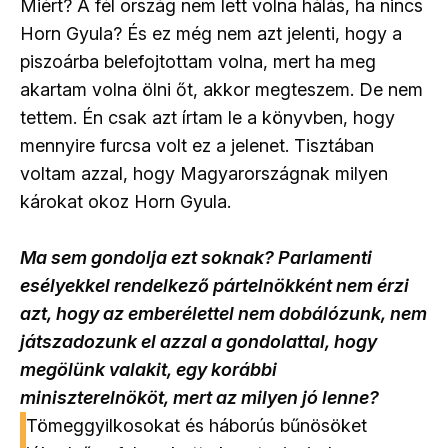
Miért? A fél ország nem lett volna hálás, ha nincs
Horn Gyula? És ez még nem azt jelenti, hogy a
piszoárba belefojtottam volna, mert ha meg
akartam volna ölni őt, akkor megteszem. De nem
tettem. Én csak azt írtam le a könyvben, hogy
mennyire furcsa volt ez a jelenet. Tisztában
voltam azzal, hogy Magyarországnak milyen
károkat okoz Horn Gyula.
Ma sem gondolja ezt soknak? Parlamenti
esélyekkel rendelkező pártelnökként nem érzi
azt, hogy az emberélettel nem dobálózunk, nem
játszadozunk el azzal a gondolattal, hogy
megölünk valakit, egy korábbi
miniszterelnököt, mert az milyen jó lenne?
Tömeggyilkosokat és háborús bűnösöket