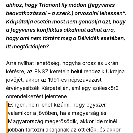
ahhoz, hogy Trianont ily módon (fegyveres
beavatkozással – a szerk.) orvosolni lehessen”.
Kárpátalja esetén most nem gondolja azt, hogy
a fegyveres konfliktus alkalmat adhat arra,
hogy ami nem történt meg a Délvidék esetében,
itt megtörténjen?
Arra nyílhat lehetőség, hogyha orosz és ukrán
kérésre, az ENSZ keretein belül rendezik Ukrajna
jövőjét, akkor az 1991-es népszavazást
érvényesítsék Kárpátalján, ami egy széleskörű
önrendelkezést jelentene.
És igen, nem lehet kizárni, hogy egyszer
valamikor a jövőben, ha a magyarság és
Magyarország megerősödik, akkor ide minél
jobban tartozni akarjanak az ott élők, és akkor