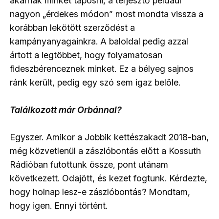
akarnak minket taposni, a terjesztő például
nagyon „érdekes módon” most mondta vissza a
korábban lekötött szerződést a
kampányanyagainkra. A baloldal pedig azzal
ártott a legtöbbet, hogy folyamatosan
fideszbérenceznek minket. Ez a bélyeg sajnos
ránk került, pedig egy szó sem igaz belőle.
Találkozott már Orbánnal?
Egyszer. Amikor a Jobbik kettészakadt 2018-ban,
még közvetlenül a zászlóbontás előtt a Kossuth
Rádióban futottunk össze, pont utánam
következett. Odajött, és kezet fogtunk. Kérdezte,
hogy holnap lesz-e zászlóbontás? Mondtam,
hogy igen. Ennyi történt.