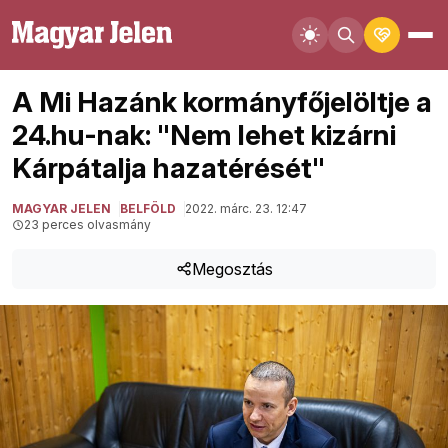
A Mi Hazánk kormányfőjelöltje a
24.hu-nak: "Nem lehet kizárni
Kárpátalja hazatérését"
MAGYAR JELEN
BELFÖLD
2022. márc. 23. 12:47
23 perces olvasmány
Megosztás