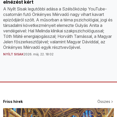
elnézést kért
A Nyílt Sisak legutóbbi adása a Szélsőközép YouTube-
csatornán futó Önkényes Mérvadó nagy vihart kavart
epizódjáról szólt. A műsorban a téma pszichológiai, jogi és
társadalmi következményeit elemezte Gulyás Anita a
vendégeivel: Hal Melinda klinikai szakpszichológussal;
Tóth Máté energiajogásszal; Horváth Tamással, a Magyar
Jelen főszerkesztőjével; valamint Magyar Dáviddal, az
Önkényes Mérvadó egyik résztvevőjével.
NYÍLT SISAK
2026. máj. 22. 18:02
Friss hírek
Összes