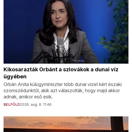
Kikosarazták Orbánt a szlovákok a dunai víz
ügyében
Orbán Anita külügyminiszter több dunai vizet kért északi
szomszédunktól, akik azt válaszolták, hogy majd akkor
adnak, amikor eső esik.
BELFÖLD
2026. aug. 6. 11:46