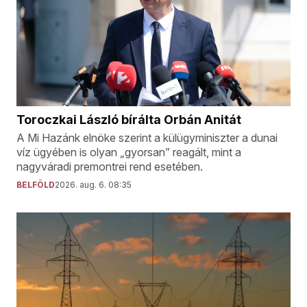
Toroczkai László bírálta Orbán Anitát
A Mi Hazánk elnöke szerint a külügyminiszter a dunai
víz ügyében is olyan „gyorsan” reagált, mint a
nagyváradi premontrei rend esetében.
BELFÖLD
2026. aug. 6. 08:35