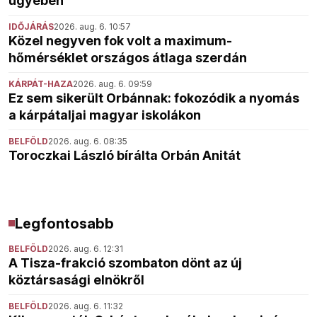
ügyében
IDŐJÁRÁS
2026. aug. 6. 10:57
Közel negyven fok volt a maximum-
hőmérséklet országos átlaga szerdán
KÁRPÁT-HAZA
2026. aug. 6. 09:59
Ez sem sikerült Orbánnak: fokozódik a nyomás
a kárpátaljai magyar iskolákon
BELFÖLD
2026. aug. 6. 08:35
Toroczkai László bírálta Orbán Anitát
Legfontosabb
BELFÖLD
2026. aug. 6. 12:31
A Tisza-frakció szombaton dönt az új
köztársasági elnökről
BELFÖLD
2026. aug. 6. 11:32