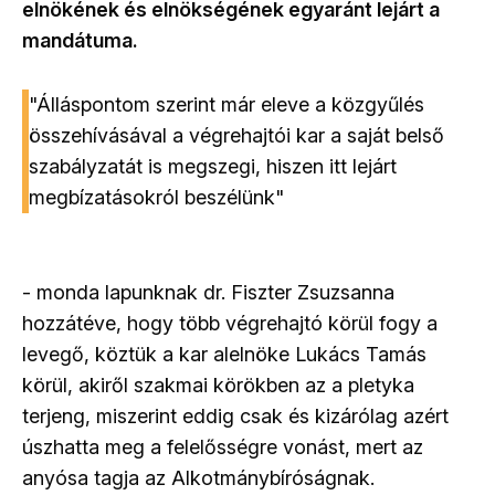
elnökének és elnökségének egyaránt lejárt a
mandátuma.
"Álláspontom szerint már eleve a közgyűlés
összehívásával a végrehajtói kar a saját belső
szabályzatát is megszegi, hiszen itt lejárt
megbízatásokról beszélünk"
- monda lapunknak dr. Fiszter Zsuzsanna
hozzátéve, hogy több végrehajtó körül fogy a
levegő, köztük a kar alelnöke Lukács Tamás
körül, akiről szakmai körökben az a pletyka
terjeng, miszerint eddig csak és kizárólag azért
úszhatta meg a felelősségre vonást, mert az
anyósa tagja az Alkotmánybíróságnak.