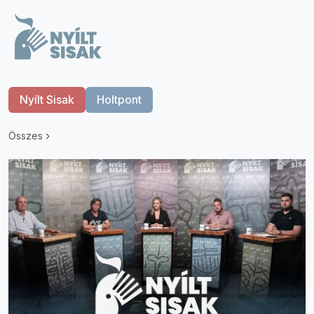
Nyílt Sisak
Holtpont
Összes