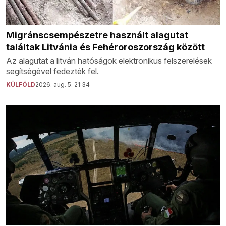
Migránscsempészetre használt alagutat
találtak Litvánia és Fehéroroszország között
Az alagutat a litván hatóságok elektronikus felszerelések
segítségével fedezték fel.
KÜLFÖLD
2026. aug. 5. 21:34