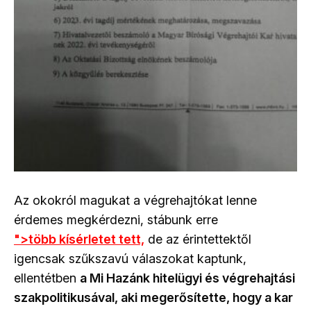
Az okokról magukat a végrehajtókat lenne
érdemes megkérdezni, stábunk erre
">több kísérletet tett,
de az érintettektől
igencsak szűkszavú válaszokat kaptunk,
ellentétben
a Mi Hazánk hitelügyi és végrehajtási
szakpolitikusával, aki megerősítette, hogy a kar