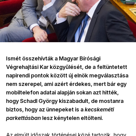
Ismét összehívták a Magyar Bírósági
Végrehajtási Kar közgyűlését, de a feltüntetett
napirendi pontok között új elnök megválasztása
nem szerepel, ami azért érdekes, mert bár egy
mobiltelefon adatai alapján sokan azt hitték,
hogy Schadl György kiszabadult, de mostanra
biztos, hogy az ünnepeket is a
kecskeméti
parkettásban
lesz kénytelen eltölteni.
Az elmúlt időszak történései közé tartozik, hogy