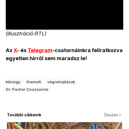
(illusztráció:RTL)
Az
X
- és
Telegram
-csatornáinkra feliratkozva
egyetlen hírről sem maradsz le!
bűnügy
Kiemelt
végrehajtások
Dr. Fiszter Zsuzsanna
További cikkeink
Összes