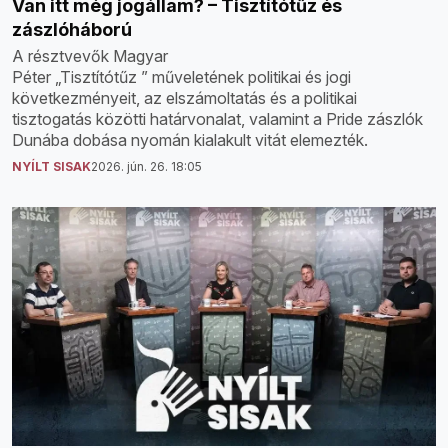
Van itt még jogállam? – Tisztítótűz és
zászlóháború
A résztvevők Magyar
Péter „Tisztítótűz ” műveletének politikai és jogi
következményeit, az elszámoltatás és a politikai
tisztogatás közötti határvonalat, valamint a Pride zászlók
Dunába dobása nyomán kialakult vitát elemezték.
NYÍLT SISAK
2026. jún. 26. 18:05