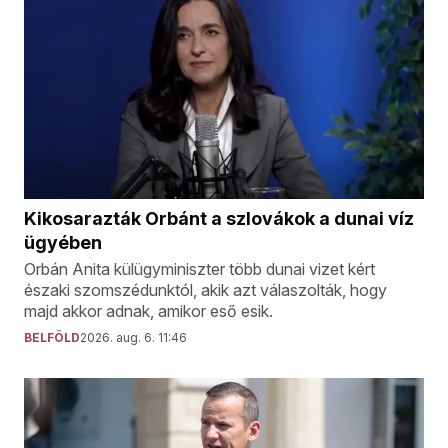
Kikosarazták Orbánt a szlovákok a dunai víz
ügyében
Orbán Anita külügyminiszter több dunai vizet kért
északi szomszédunktól, akik azt válaszolták, hogy
majd akkor adnak, amikor eső esik.
BELFÖLD
2026. aug. 6. 11:46