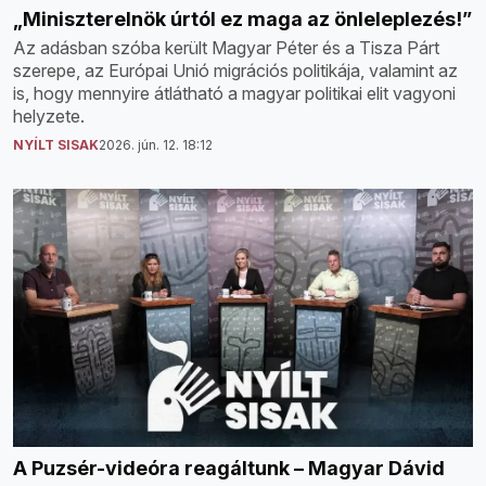
„Miniszterelnök úrtól ez maga az önleleplezés!”
Az adásban szóba került Magyar Péter és a Tisza Párt
szerepe, az Európai Unió migrációs politikája, valamint az
is, hogy mennyire átlátható a magyar politikai elit vagyoni
helyzete.
NYÍLT SISAK
2026. jún. 12. 18:12
A Puzsér-videóra reagáltunk – Magyar Dávid