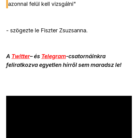
azonnal felül kell vizsgálni"
- szögezte le Fiszter Zsuzsanna.
A
Twitter
– és
Telegram
-csatornáinkra
feliratkozva egyetlen hírről sem maradsz le!