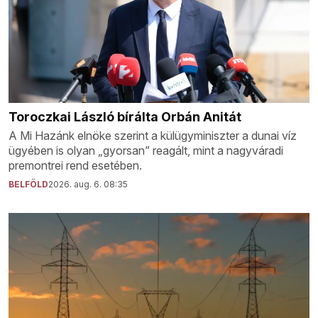
Toroczkai László bírálta Orbán Anitát
A Mi Hazánk elnöke szerint a külügyminiszter a dunai víz
ügyében is olyan „gyorsan” reagált, mint a nagyváradi
premontrei rend esetében.
BELFÖLD
2026. aug. 6. 08:35