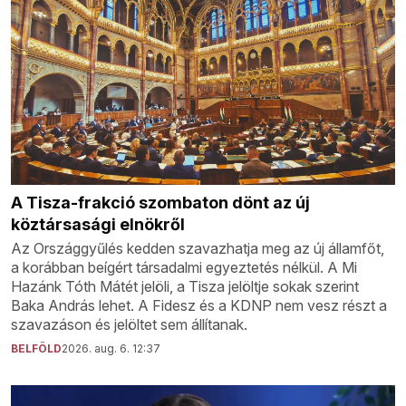
A Tisza-frakció szombaton dönt az új
köztársasági elnökről
Az Országgyűlés kedden szavazhatja meg az új államfőt,
a korábban beígért társadalmi egyeztetés nélkül. A Mi
Hazánk Tóth Mátét jelöli, a Tisza jelöltje sokak szerint
Baka András lehet. A Fidesz és a KDNP nem vesz részt a
szavazáson és jelöltet sem állítanak.
BELFÖLD
2026. aug. 6. 12:37