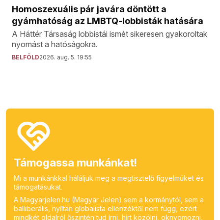
Homoszexuális pár javára döntött a
gyámhatóság az LMBTQ-lobbisták hatására
A Háttér Társaság lobbistái ismét sikeresen gyakoroltak
nyomást a hatóságokra.
BELFÖLD
2026. aug. 5. 19:55
Támogassa munkánkat!
Mi a munkánkkal háláljuk meg a megtisztelő figyelmüket és
támogatásukat.
A Magyarjelen.hu (Magyar Jelen) sem a kormánytól, sem a
balliberális, nyíltan globalista ellenzéktől nem függ, ezért
mindkét oldalról őszintén tud írni, hírt közölni, oknyomozni,