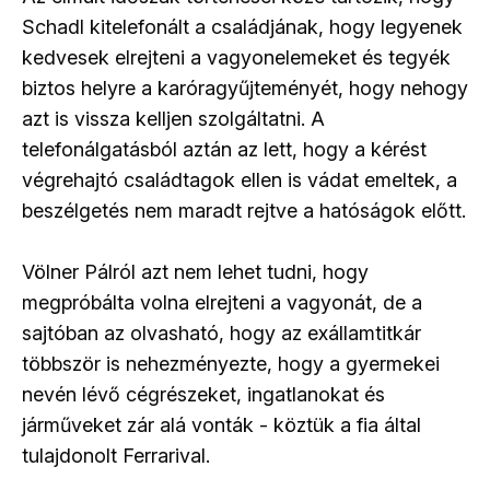
Schadl kitelefonált a családjának, hogy legyenek
kedvesek elrejteni a vagyonelemeket és tegyék
biztos helyre a karóragyűjteményét, hogy nehogy
azt is vissza kelljen szolgáltatni. A
telefonálgatásból aztán az lett, hogy a kérést
végrehajtó családtagok ellen is vádat emeltek, a
beszélgetés nem maradt rejtve a hatóságok előtt.
Völner Pálról azt nem lehet tudni, hogy
megpróbálta volna elrejteni a vagyonát, de a
sajtóban az olvasható, hogy az exállamtitkár
többször is nehezményezte, hogy a gyermekei
nevén lévő cégrészeket, ingatlanokat és
járműveket zár alá vonták - köztük a fia által
tulajdonolt Ferrarival.