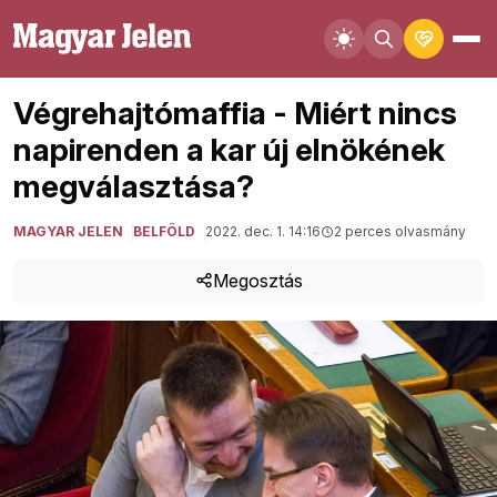
Végrehajtómaffia - Miért nincs
napirenden a kar új elnökének
megválasztása?
MAGYAR JELEN
BELFÖLD
2022. dec. 1. 14:16
2 perces olvasmány
Megosztás