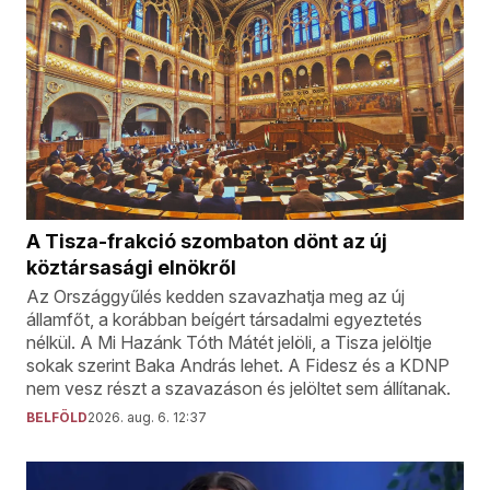
A Tisza-frakció szombaton dönt az új
köztársasági elnökről
Az Országgyűlés kedden szavazhatja meg az új
államfőt, a korábban beígért társadalmi egyeztetés
nélkül. A Mi Hazánk Tóth Mátét jelöli, a Tisza jelöltje
sokak szerint Baka András lehet. A Fidesz és a KDNP
nem vesz részt a szavazáson és jelöltet sem állítanak.
BELFÖLD
2026. aug. 6. 12:37