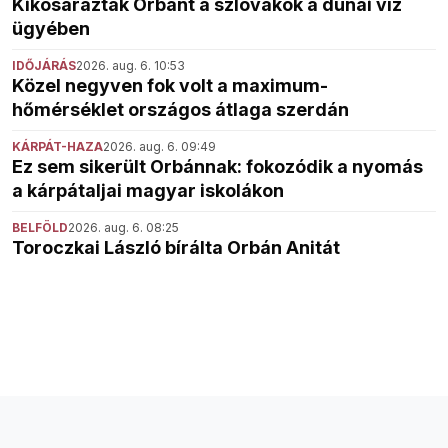
Kikosarazták Orbánt a szlovákok a dunai víz
ügyében
IDŐJÁRÁS
2026. aug. 6. 10:53
Közel negyven fok volt a maximum-
hőmérséklet országos átlaga szerdán
KÁRPÁT-HAZA
2026. aug. 6. 09:49
Ez sem sikerült Orbánnak: fokozódik a nyomás
a kárpátaljai magyar iskolákon
BELFÖLD
2026. aug. 6. 08:25
Toroczkai László bírálta Orbán Anitát