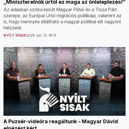
„Miniszterelnök úrtól ez maga az önleleplezés!”
Az adásban szóba került Magyar Péter és a Tisza Párt
szerepe, az Európai Unió migrációs politikája, valamint az
is, hogy mennyire átlátható a magyar politikai elit vagyoni
helyzete.
NYÍLT SISAK
2026. jún. 12. 18:12
A Puzsér-videóra reagáltunk – Magyar Dávid
elnézést kért