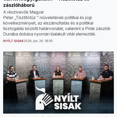
zászlóháború
A résztvevők Magyar
Péter „Tisztítótűz ” műveletének politikai és jogi
következményeit, az elszámoltatás és a politikai
tisztogatás közötti határvonalat, valamint a Pride zászlók
Dunába dobása nyomán kialakult vitát elemezték.
NYÍLT SISAK
2026. jún. 26. 18:05