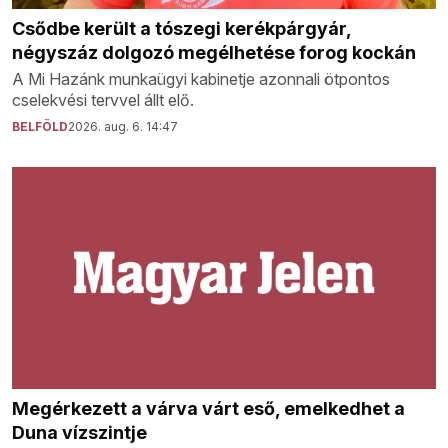
Csődbe került a tószegi kerékpárgyár,
négyszáz dolgozó megélhetése forog kockán
A Mi Hazánk munkaügyi kabinetje azonnali ötpontos
cselekvési tervvel állt elő.
BELFÖLD
2026. aug. 6. 14:47
Megérkezett a várva várt eső, emelkedhet a
Duna vízszintje