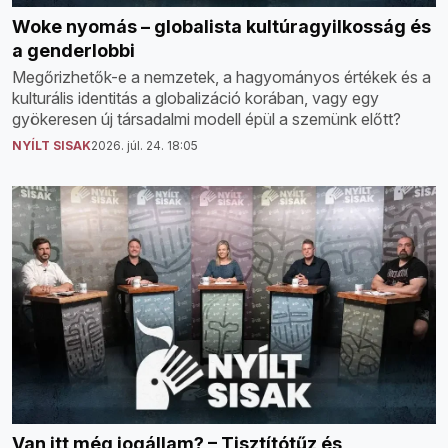
Woke nyomás – globalista kultúragyilkosság és
a genderlobbi
Megőrizhetők-e a nemzetek, a hagyományos értékek és a
kulturális identitás a globalizáció korában, vagy egy
gyökeresen új társadalmi modell épül a szemünk előtt?
NYÍLT SISAK
2026. júl. 24. 18:05
Van itt még jogállam? – Tisztítótűz és