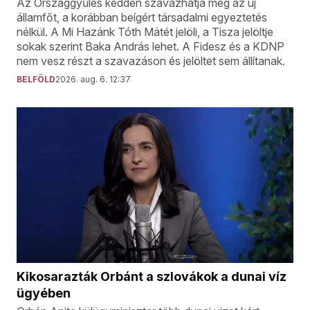
Az Országgyűlés kedden szavazhatja meg az új
államfőt, a korábban beígért társadalmi egyeztetés
nélkül. A Mi Hazánk Tóth Mátét jelöli, a Tisza jelöltje
sokak szerint Baka András lehet. A Fidesz és a KDNP
nem vesz részt a szavazáson és jelöltet sem állítanak.
BELFÖLD
2026. aug. 6. 12:37
Kikosarazták Orbánt a szlovákok a dunai víz
ügyében