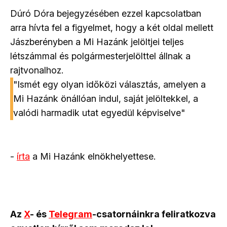
Dúró Dóra bejegyzésében ezzel kapcsolatban
arra hívta fel a figyelmet, hogy a két oldal mellett
Jászberényben a Mi Hazánk jelöltjei teljes
létszámmal és polgármesterjelölttel állnak a
rajtvonalhoz.
"Ismét egy olyan időközi választás, amelyen a
Mi Hazánk önállóan indul, saját jelöltekkel, a
valódi harmadik utat egyedül képviselve"
-
írta
a Mi Hazánk elnökhelyettese.
Az
X
- és
Telegram
-csatornáinkra feliratkozva