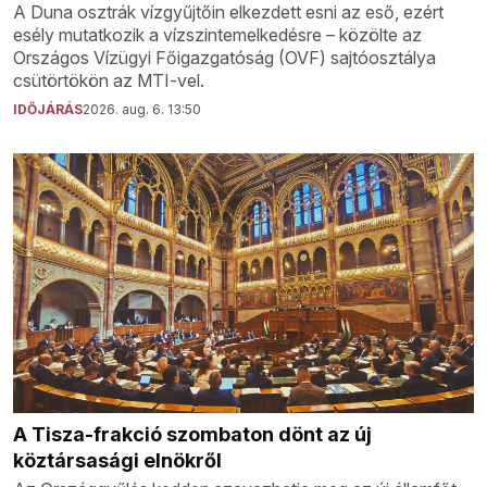
A Duna osztrák vízgyűjtőin elkezdett esni az eső, ezért
esély mutatkozik a vízszintemelkedésre – közölte az
Országos Vízügyi Főigazgatóság (OVF) sajtóosztálya
csütörtökön az MTI-vel.
IDŐJÁRÁS
2026. aug. 6. 13:50
A Tisza-frakció szombaton dönt az új
köztársasági elnökről