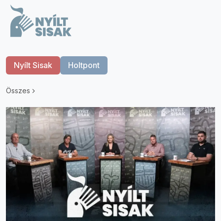
Nyílt Sisak
Holtpont
Összes