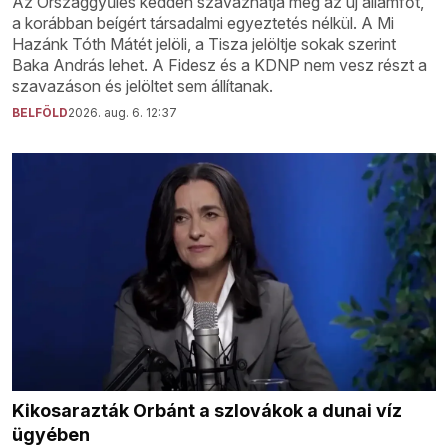
Az Országgyűlés kedden szavazhatja meg az új államfőt,
a korábban beígért társadalmi egyeztetés nélkül. A Mi
Hazánk Tóth Mátét jelöli, a Tisza jelöltje sokak szerint
Baka András lehet. A Fidesz és a KDNP nem vesz részt a
szavazáson és jelöltet sem állítanak.
BELFÖLD
2026. aug. 6. 12:37
Kikosarazták Orbánt a szlovákok a dunai víz
ügyében