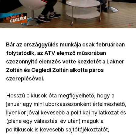
Bár az országgyűlés munkája csak februárban
folytatódik, az ATV elemző műsorában
szezonnyitó elemzés vette kezdetét a Lakner
Zoltán és Ceglédi Zoltán alkotta páros
szereplésével.
Hosszú ciklusok óta megfigyelhető, hogy a
január egy mini uborkaszezonként értelmezhető,
ilyenkor jóval kevesebb a politikai nyilatkozat és
(pláne egy választási év után) maguk a
politikusok is kevesebb sajtótájékoztatót,