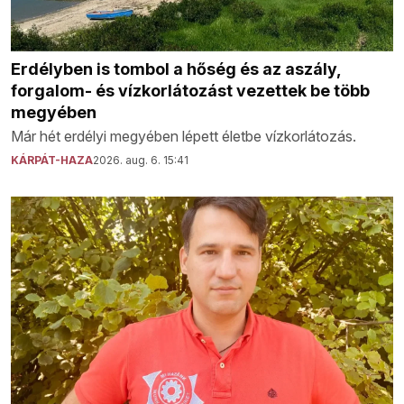
Erdélyben is tombol a hőség és az aszály,
forgalom- és vízkorlátozást vezettek be több
megyében
Már hét erdélyi megyében lépett életbe vízkorlátozás.
KÁRPÁT-HAZA
2026. aug. 6. 15:41