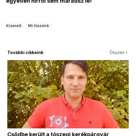
egyetlen hírről sem maradsz le!
Kiemelt
Mi Hazánk
További cikkeink
Összes
Csődbe került a tószegi kerékpárgyár,