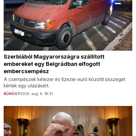
Szerbiából Magyarországra szállított
embereket egy Belgrádban elfogott
embercsempész
A csempészek kétezer és tízezer euró közötti összeget
kértek egy utazásért.
BŰNÜGY
2026. aug. 6. 18:31