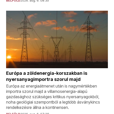
BELFÖLD
2026. aug. 6. 08:35
Európa a zöldenergia-korszakban is
nyersanyagimportra szorul majd
Európa az energiaátmenet után is nagymértékben
importra szorul majd a villamosenergia-alapú
gazdasághoz szükséges kritikus nyersanyagokból,
noha geológiai szempontból a legtöbb ásványkincs
rendelkezésre állna a kontinensen.