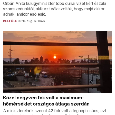
Orbán Anita külügyminiszter több dunai vizet kért északi
szomszédunktól, akik azt válaszolták, hogy majd akkor
adnak, amikor eső esik.
BELFÖLD
2026. aug. 6. 11:46
Közel negyven fok volt a maximum-
hőmérséklet országos átlaga szerdán
A miniszterelnök szerint 42 fok volt a tegnapi csúcs, ezt