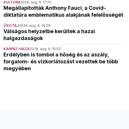
KULTÚRA
2026. aug. 6. 17:01
Megállapították Anthony Fauci, a Covid-
diktatúra emblematikus alakjának felelősségét
ÖKOTÁJ
2026. aug. 6. 14:29
Válságos helyzetbe kerültek a hazai
halgazdaságok
KÁRPÁT-HAZA
2026. aug. 6. 15:02
Erdélyben is tombol a hőség és az aszály,
forgalom- és vízkorlátozást vezettek be több
megyében