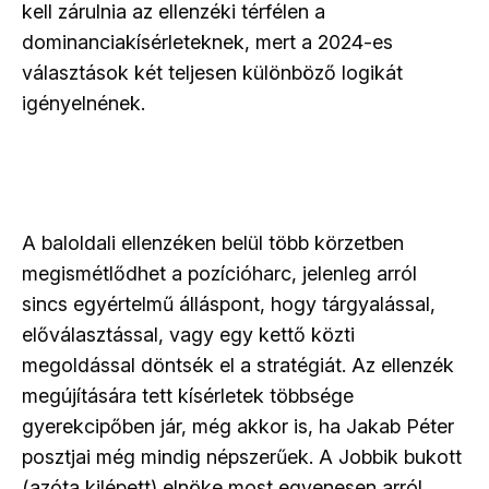
kell zárulnia az ellenzéki térfélen a
dominanciakísérleteknek, mert a 2024-es
választások két teljesen különböző logikát
igényelnének.
A baloldali ellenzéken belül több körzetben
megismétlődhet a pozícióharc, jelenleg arról
sincs egyértelmű álláspont, hogy tárgyalással,
előválasztással, vagy egy kettő közti
megoldással döntsék el a stratégiát. Az ellenzék
megújítására tett kísérletek többsége
gyerekcipőben jár, még akkor is, ha Jakab Péter
posztjai még mindig népszerűek. A Jobbik bukott
(azóta kilépett) elnöke most egyenesen arról