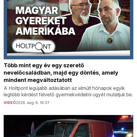
Több mint egy év egy szerető
nevelőcsaládban, majd egy döntés, amely
mindent megváltoztatott
A Holtpont legújabb adásában az elmúlt hónapok egyik
legtöbb kérdést felvető gyermekvédelmi ügyét mutatjuk be.
VIDEÓ
2026. aug. 6. 19:37