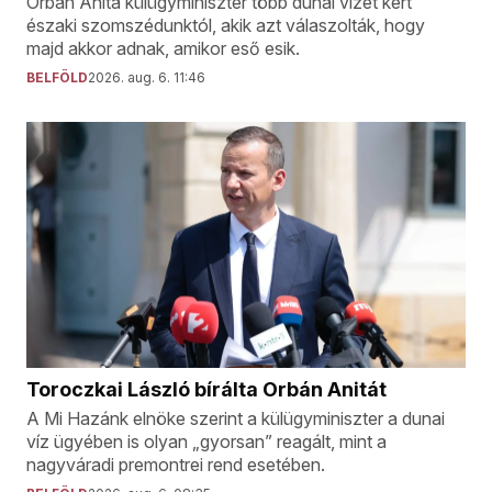
Orbán Anita külügyminiszter több dunai vizet kért
északi szomszédunktól, akik azt válaszolták, hogy
majd akkor adnak, amikor eső esik.
BELFÖLD
2026. aug. 6. 11:46
Toroczkai László bírálta Orbán Anitát
A Mi Hazánk elnöke szerint a külügyminiszter a dunai
víz ügyében is olyan „gyorsan” reagált, mint a
nagyváradi premontrei rend esetében.