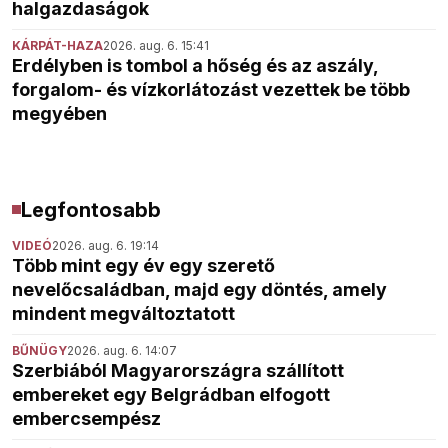
halgazdaságok
KÁRPÁT-HAZA
2026. aug. 6. 15:41
Erdélyben is tombol a hőség és az aszály,
forgalom- és vízkorlátozást vezettek be több
megyében
Legfontosabb
VIDEÓ
2026. aug. 6. 19:14
Több mint egy év egy szerető
nevelőcsaládban, majd egy döntés, amely
mindent megváltoztatott
BŰNÜGY
2026. aug. 6. 14:07
Szerbiából Magyarországra szállított
embereket egy Belgrádban elfogott
embercsempész