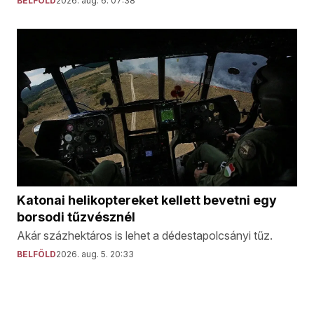
BELFÖLD
2026. aug. 6. 07:38
Katonai helikoptereket kellett bevetni egy
borsodi tűzvésznél
Akár százhektáros is lehet a dédestapolcsányi tűz.
BELFÖLD
2026. aug. 5. 20:33