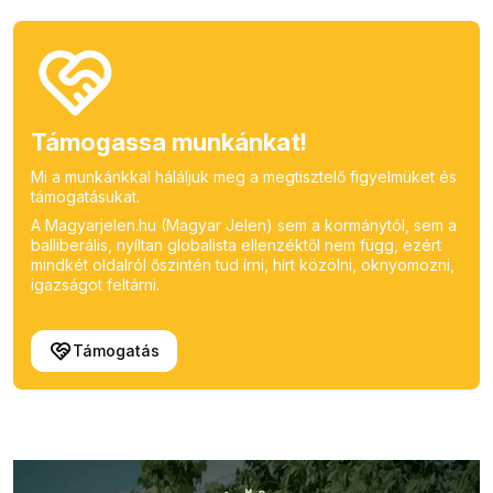
Támogassa munkánkat!
Mi a munkánkkal háláljuk meg a megtisztelő figyelmüket és
támogatásukat.
A Magyarjelen.hu (Magyar Jelen) sem a kormánytól, sem a
balliberális, nyíltan globalista ellenzéktől nem függ, ezért
mindkét oldalról őszintén tud írni, hírt közölni, oknyomozni,
igazságot feltárni.
Támogatás