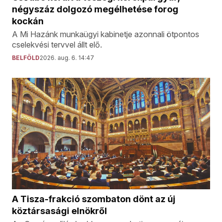
négyszáz dolgozó megélhetése forog
kockán
A Mi Hazánk munkaügyi kabinetje azonnali ötpontos
cselekvési tervvel állt elő.
BELFÖLD
2026. aug. 6. 14:47
A Tisza-frakció szombaton dönt az új
köztársasági elnökről