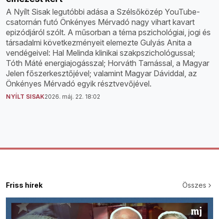
A Nyílt Sisak legutóbbi adása a Szélsőközép YouTube-
csatornán futó Önkényes Mérvadó nagy vihart kavart
epizódjáról szólt. A műsorban a téma pszichológiai, jogi és
társadalmi következményeit elemezte Gulyás Anita a
vendégeivel: Hal Melinda klinikai szakpszichológussal;
Tóth Máté energiajogásszal; Horváth Tamással, a Magyar
Jelen főszerkesztőjével; valamint Magyar Dáviddal, az
Önkényes Mérvadó egyik résztvevőjével.
NYÍLT SISAK
2026. máj. 22. 18:02
Friss hírek
Összes