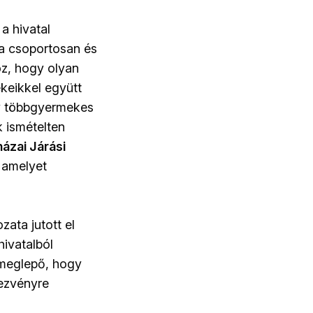
a hivatal
 a csoportosan és
z, hogy olyan
keikkel együtt
gy többgyermekes
k ismételten
zai Járási
 amelyet
zata jutott el
hivatalból
meglepő, hogy
dezvényre