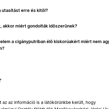
utasítást erre és kitől?
, akkor miért gondolták időszerűnek?
lem a cigányputriban élő kiskorúakért miért nem ag
n?
r
tt az az információ is a látókörünkbe került, hogy