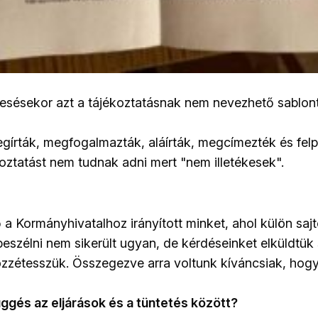
esésekor azt a tájékoztatásnak nem nevezhető sablon
egírták, megfogalmazták, aláírták, megcímezték és fel
oztatást nem tudnak adni mert "nem illetékesek".
 a Kormányhivatalhoz irányított minket, ahol külön saj
beszélni nem sikerült ugyan, de kérdéseinket elküldtük
özzétesszük. Összegezve arra voltunk kíváncsiak, hog
gés az eljárások és a tüntetés között?