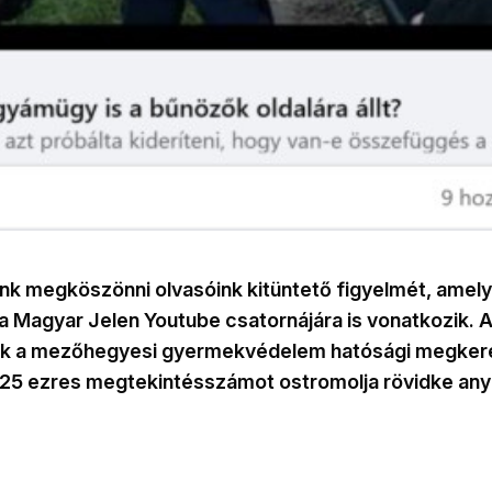
nk megköszönni olvasóink kitüntető figyelmét, amel
a Magyar Jelen Youtube csatornájára is vonatkozik. Al
ük a mezőhegyesi gyermekvédelem hatósági megkere
 a 25 ezres megtekintésszámot ostromolja rövidke an