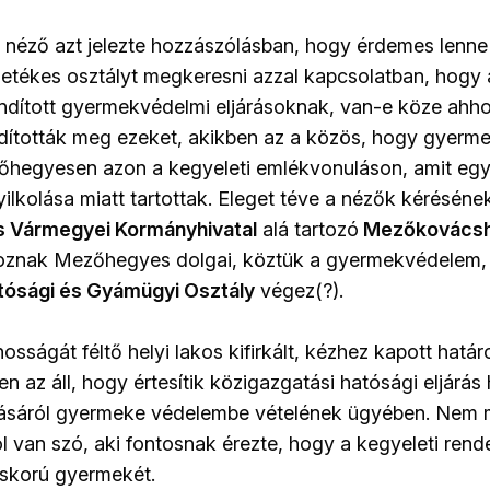
k néző azt jelezte hozzászólásban, hogy érdemes lenne 
illetékes osztályt megkeresni azzal kapcsolatban, hogy
ndított gyermekvédelmi eljárásoknak, van-e köze ahho
ndították meg ezeket, akikben az a közös, hogy gyerme
zőhegyesen azon a kegyeleti emlékvonuláson, amit e
lkolása miatt tartottak. Eleget téve a nézők kéréséne
 Vármegyei Kormányhivatal
alá tartozó
Mezőkovácshá
toznak Mezőhegyes dolgai, köztük a gyermekvédelem,
ósági és Gyámügyi Osztály
végez(?).
ságát féltő helyi lakos kifirkált, kézhez kapott határo
 az áll, hogy értesítik közigazgatási hatósági eljárás 
tásáról gyermeke védelembe vételének ügyében. Nem 
l van szó, aki fontosnak érezte, hogy a kegyeleti ren
iskorú gyermekét.