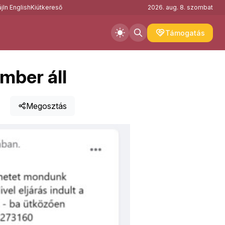
j
In English
Kiútkereső
2026. aug. 8. szombat
Támogatás
mber áll
Megosztás