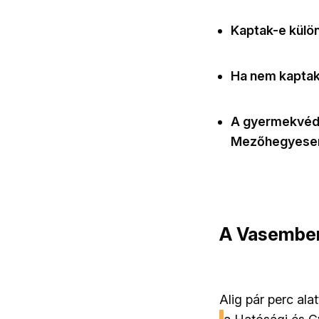
Kaptak-e külön 
Ha nem kaptak
A gyermekvéde
Mezőhegyese
A Vasembe
Alig pár perc ala