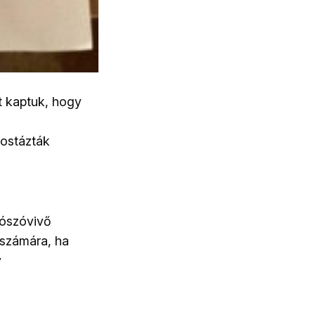
t kaptuk, hogy
postázták
tószóvivő
 számára, ha
y