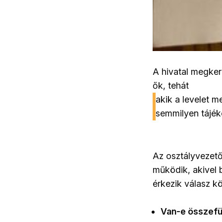
A hivatal megker
ők, tehát
akik a levelet m
semmilyen tájék
Az osztályvezető
működik, akivel 
érkezik válasz k
Van-e összefüg