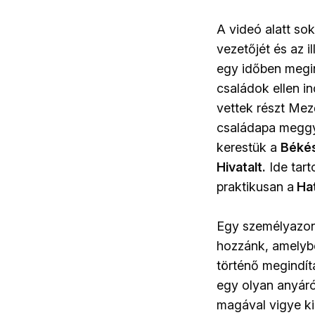
A videó alatt so
vezetőjét és az 
egy időben megi
családok ellen i
vettek részt Me
családapa meggyi
kerestük a
Békés
Hivatalt.
Ide tar
praktikusan a
Hat
Egy személyazonos
hozzánk, amelyben
történő megindí
egy olyan anyáró
magával vigye k