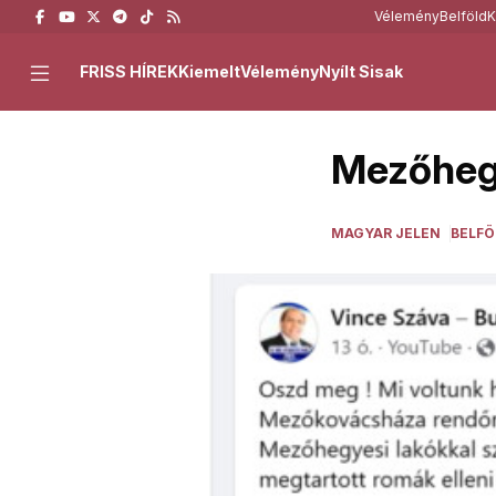
Vélemény
Belföld
K
FRISS HÍREK
Kiemelt
Vélemény
Nyílt Sisak
Mezőhegy
MAGYAR JELEN
BELFÖ