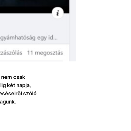
y nem csak
ig két napja,
séseiről szóló
yagunk.