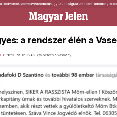
ülföld
Videó
Gyermekvédelem
Bűnügy
Gazdaság
Kultúra
Sport
Tudomány
Ökotá
es: a rendszer élén a Vase
LD
2023. jan. 12. 16:46
5 perces olvasmány