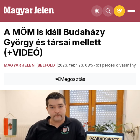
A MÖM is kiáll Budaházy
György és társai mellett
(+VIDEÓ)
MAGYAR JELEN
BELFÖLD
2023. febr. 23. 08:57
1 perces olvasmány
Megosztás