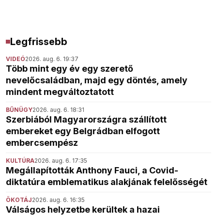
Legfrissebb
VIDEÓ
2026. aug. 6. 19:37
Több mint egy év egy szerető
nevelőcsaládban, majd egy döntés, amely
mindent megváltoztatott
BŰNÜGY
2026. aug. 6. 18:31
Szerbiából Magyarországra szállított
embereket egy Belgrádban elfogott
embercsempész
KULTÚRA
2026. aug. 6. 17:35
Megállapították Anthony Fauci, a Covid-
diktatúra emblematikus alakjának felelősségét
ÖKOTÁJ
2026. aug. 6. 16:35
Válságos helyzetbe kerültek a hazai