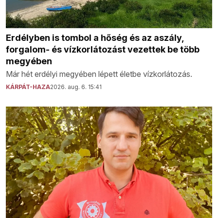
Erdélyben is tombol a hőség és az aszály,
forgalom- és vízkorlátozást vezettek be több
megyében
Már hét erdélyi megyében lépett életbe vízkorlátozás.
KÁRPÁT-HAZA
2026. aug. 6. 15:41