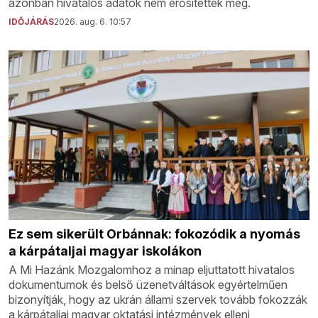
azonban hivatalos adatok nem erősítették meg.
IDŐJÁRÁS
2026. aug. 6. 10:57
Ez sem sikerült Orbánnak: fokozódik a nyomás
a kárpátaljai magyar iskolákon
A Mi Hazánk Mozgalomhoz a minap eljuttatott hivatalos
dokumentumok és belső üzenetváltások egyértelműen
bizonyítják, hogy az ukrán állami szervek tovább fokozzák
a kárpátaljai magyar oktatási intézmények elleni