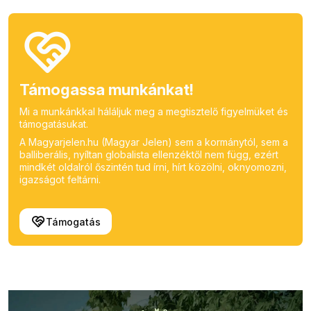
Támogassa munkánkat!
Mi a munkánkkal háláljuk meg a megtisztelő figyelmüket és
támogatásukat.
A Magyarjelen.hu (Magyar Jelen) sem a kormánytól, sem a
balliberális, nyíltan globalista ellenzéktől nem függ, ezért
mindkét oldalról őszintén tud írni, hírt közölni, oknyomozni,
igazságot feltárni.
Támogatás