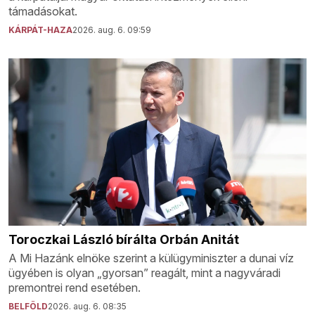
támadásokat.
KÁRPÁT-HAZA
2026. aug. 6. 09:59
Toroczkai László bírálta Orbán Anitát
A Mi Hazánk elnöke szerint a külügyminiszter a dunai víz
ügyében is olyan „gyorsan” reagált, mint a nagyváradi
premontrei rend esetében.
BELFÖLD
2026. aug. 6. 08:35