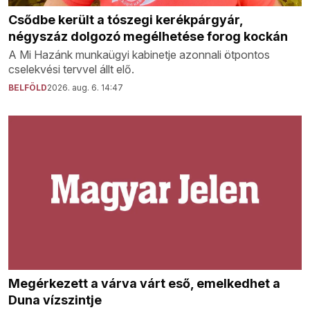
Csődbe került a tószegi kerékpárgyár,
négyszáz dolgozó megélhetése forog kockán
A Mi Hazánk munkaügyi kabinetje azonnali ötpontos
cselekvési tervvel állt elő.
BELFÖLD
2026. aug. 6. 14:47
Megérkezett a várva várt eső, emelkedhet a
Duna vízszintje