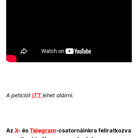
A petíciót
ITT
lehet aláírni.
Az
X
- és
Telegram
-csatornáinkra feliratkozva