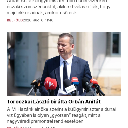
Orbán Anita külügyminiszter több dunai vizet kért
északi szomszédunktól, akik azt válaszolták, hogy
majd akkor adnak, amikor eső esik.
BELFÖLD
2026. aug. 6. 11:46
Toroczkai László bírálta Orbán Anitát
A Mi Hazánk elnöke szerint a külügyminiszter a dunai
víz ügyében is olyan „gyorsan” reagált, mint a
nagyváradi premontrei rend esetében.