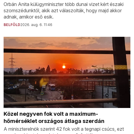
Orbán Anita külügyminiszter több dunai vizet kért északi
szomszédunktól, akik azt válaszolták, hogy majd akkor
adnak, amikor eső esik.
BELFÖLD
2026. aug. 6. 11:46
Közel negyven fok volt a maximum-
hőmérséklet országos átlaga szerdán
A miniszterelnök szerint 42 fok volt a tegnapi csúcs, ezt