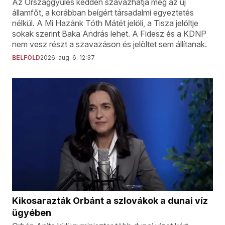
Az Országgyűlés kedden szavazhatja meg az új
államfőt, a korábban beígért társadalmi egyeztetés
nélkül. A Mi Hazánk Tóth Mátét jelöli, a Tisza jelöltje
sokak szerint Baka András lehet. A Fidesz és a KDNP
nem vesz részt a szavazáson és jelöltet sem állítanak.
BELFÖLD
2026. aug. 6. 12:37
Kikosarazták Orbánt a szlovákok a dunai víz
ügyében