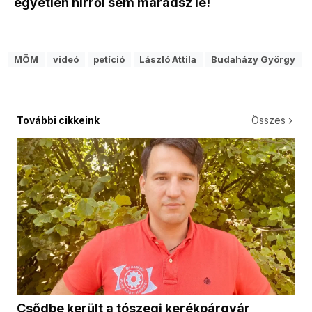
egyetlen hírről sem maradsz le!
MÖM
videó
petíció
László Attila
Budaházy György
További cikkeink
Összes
Csődbe került a tószegi kerékpárgyár,