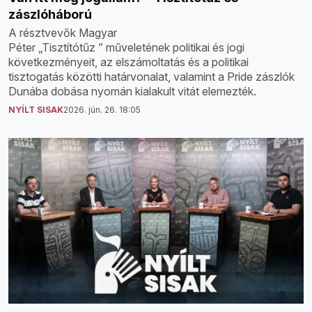
zászlóháború
A résztvevők Magyar
Péter „Tisztítótűz ” műveletének politikai és jogi
következményeit, az elszámoltatás és a politikai
tisztogatás közötti határvonalat, valamint a Pride zászlók
Dunába dobása nyomán kialakult vitát elemezték.
NYÍLT SISAK
2026. jún. 26. 18:05