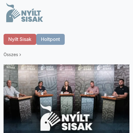
Nyílt Sisak
Holtpont
Összes