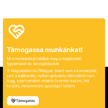
Támogassa munkánkat!
Mi a munkánkkal háláljuk meg a megtisztelő
figyelmüket és támogatásukat.
A Magyarjelen.hu (Magyar Jelen) sem a kormánytól,
sem a balliberális, nyíltan globalista ellenzéktől nem
függ, ezért mindkét oldalról őszintén tud írni, hírt
közölni, oknyomozni, igazságot feltárni.
Támogatás