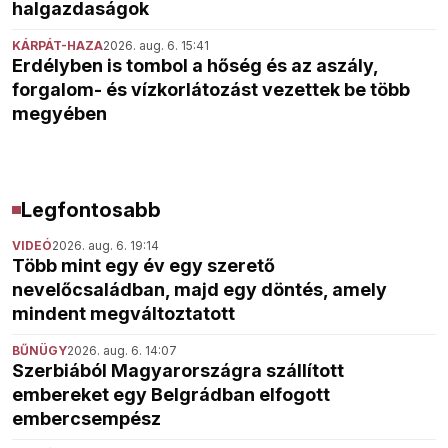
halgazdaságok
KÁRPÁT-HAZA
2026. aug. 6. 15:41
Erdélyben is tombol a hőség és az aszály,
forgalom- és vízkorlátozást vezettek be több
megyében
Legfontosabb
VIDEÓ
2026. aug. 6. 19:14
Több mint egy év egy szerető
nevelőcsaládban, majd egy döntés, amely
mindent megváltoztatott
BŰNÜGY
2026. aug. 6. 14:07
Szerbiából Magyarországra szállított
embereket egy Belgrádban elfogott
embercsempész