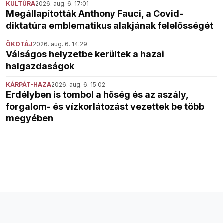
KULTÚRA
2026. aug. 6. 17:01
Megállapították Anthony Fauci, a Covid-
diktatúra emblematikus alakjának felelősségét
ÖKOTÁJ
2026. aug. 6. 14:29
Válságos helyzetbe kerültek a hazai
halgazdaságok
KÁRPÁT-HAZA
2026. aug. 6. 15:02
Erdélyben is tombol a hőség és az aszály,
forgalom- és vízkorlátozást vezettek be több
megyében