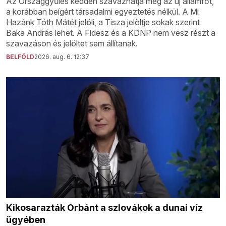
Az Országgyűlés kedden szavazhatja meg az új államfőt,
a korábban beígért társadalmi egyeztetés nélkül. A Mi
Hazánk Tóth Mátét jelöli, a Tisza jelöltje sokak szerint
Baka András lehet. A Fidesz és a KDNP nem vesz részt a
szavazáson és jelöltet sem állítanak.
BELFÖLD
2026. aug. 6. 12:37
Kikosarazták Orbánt a szlovákok a dunai víz
ügyében