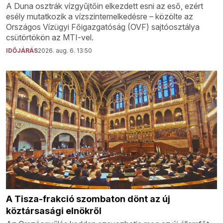
A Duna osztrák vízgyűjtőin elkezdett esni az eső, ezért
esély mutatkozik a vízszintemelkedésre – közölte az
Országos Vízügyi Főigazgatóság (OVF) sajtóosztálya
csütörtökön az MTI-vel.
IDŐJÁRÁS
2026. aug. 6. 13:50
A Tisza-frakció szombaton dönt az új
köztársasági elnökről