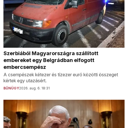
Szerbiából Magyarországra szállított
embereket egy Belgrádban elfogott
embercsempész
A csempészek kétezer és tízezer euró közötti összeget
kértek egy utazásért.
BŰNÜGY
2026. aug. 6. 18:31