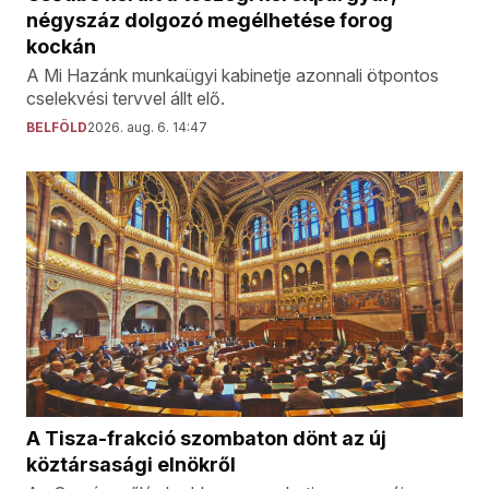
négyszáz dolgozó megélhetése forog
kockán
A Mi Hazánk munkaügyi kabinetje azonnali ötpontos
cselekvési tervvel állt elő.
BELFÖLD
2026. aug. 6. 14:47
A Tisza-frakció szombaton dönt az új
köztársasági elnökről