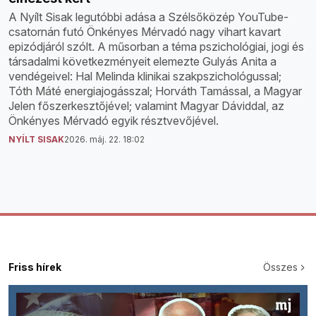
A Nyílt Sisak legutóbbi adása a Szélsőközép YouTube-
csatornán futó Önkényes Mérvadó nagy vihart kavart
epizódjáról szólt. A műsorban a téma pszichológiai, jogi és
társadalmi következményeit elemezte Gulyás Anita a
vendégeivel: Hal Melinda klinikai szakpszichológussal;
Tóth Máté energiajogásszal; Horváth Tamással, a Magyar
Jelen főszerkesztőjével; valamint Magyar Dáviddal, az
Önkényes Mérvadó egyik résztvevőjével.
NYÍLT SISAK
2026. máj. 22. 18:02
Friss hírek
Összes