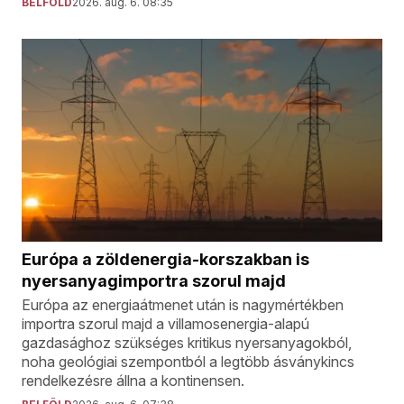
BELFÖLD
2026. aug. 6. 08:35
Európa a zöldenergia-korszakban is
nyersanyagimportra szorul majd
Európa az energiaátmenet után is nagymértékben
importra szorul majd a villamosenergia-alapú
gazdasághoz szükséges kritikus nyersanyagokból,
noha geológiai szempontból a legtöbb ásványkincs
rendelkezésre állna a kontinensen.