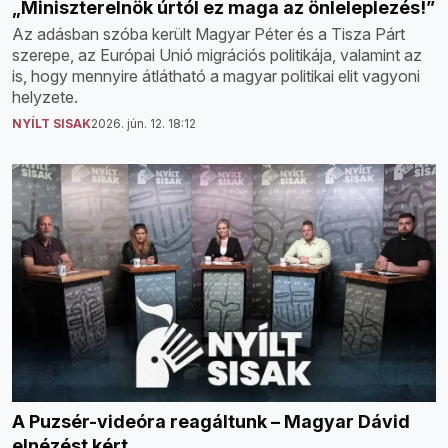
„Miniszterelnök úrtól ez maga az önleleplezés!”
Az adásban szóba került Magyar Péter és a Tisza Párt
szerepe, az Európai Unió migrációs politikája, valamint az
is, hogy mennyire átlátható a magyar politikai elit vagyoni
helyzete.
NYÍLT SISAK
2026. jún. 12. 18:12
A Puzsér-videóra reagáltunk – Magyar Dávid
elnézést kért