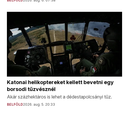
BELFÖLD
2026. aug. 6. 07:38
Katonai helikoptereket kellett bevetni egy
borsodi tűzvésznél
Akár százhektáros is lehet a dédestapolcsányi tűz.
BELFÖLD
2026. aug. 5. 20:33