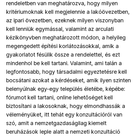
rendeletben van meghatározva, hogy milyen
kritériumoknak kell megjelennie a lakóövezetben,
az ipari övezetben, ezeknek milyen viszonyban
kell lenniük egymással, valamint az arculati
kézikönyvben meghatározott módon, a helyileg
megengedett építési korlátozásokkal, amik a
gyakorlatot fésülik össze a rendelettel, és ezt
mindenhol be kell tartani. Valamint, ami talán a
legfontosabb, hogy társadalmi egyeztetésre kell
bocsátani azokat a kérdéseket, amik ilyen szinten
belenyúlnak egy-egy település életébe, képébe:
fórumot kell tartani, online lehetőséget kell
biztosítani a lakosoknak, hogy elmondhassák a
véleményüket, itt tehát egy konzultációról van
szó, amit a nemzetgazdaságilag kiemelt
beruházások leple alatt a nemzeti konzultáció