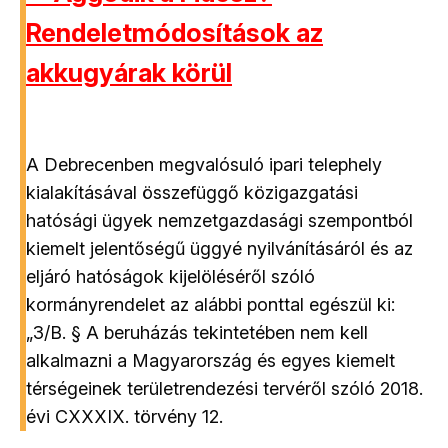
Rendeletmódosítások az
akkugyárak körül
A Debrecenben megvalósuló ipari telephely
kialakításával összefüggő közigazgatási
hatósági ügyek nemzetgazdasági szempontból
kiemelt jelentőségű üggyé nyilvánításáról és az
eljáró hatóságok kijelöléséről szóló
kormányrendelet az alábbi ponttal egészül ki:
„3/B. § A beruházás tekintetében nem kell
alkalmazni a Magyarország és egyes kiemelt
térségeinek területrendezési tervéről szóló 2018.
évi CXXXIX. törvény 12.