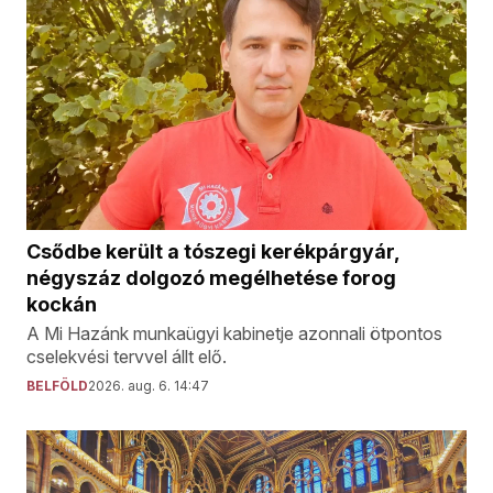
Csődbe került a tószegi kerékpárgyár,
négyszáz dolgozó megélhetése forog
kockán
A Mi Hazánk munkaügyi kabinetje azonnali ötpontos
cselekvési tervvel állt elő.
BELFÖLD
2026. aug. 6. 14:47