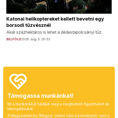
Katonai helikoptereket kellett bevetni egy
borsodi tűzvésznél
Akár százhektáros is lehet a dédestapolcsányi tűz.
BELFÖLD
2026. aug. 5. 20:33
Támogassa munkánkat!
Mi a munkánkkal háláljuk meg a megtisztelő figyelmüket és
támogatásukat.
A Magyarjelen.hu (Magyar Jelen) sem a kormánytól, sem a