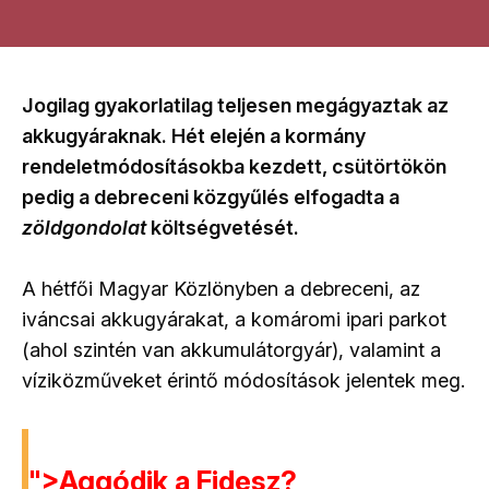
Jogilag gyakorlatilag teljesen megágyaztak az
akkugyáraknak. Hét elején a kormány
rendeletmódosításokba kezdett, csütörtökön
pedig a debreceni közgyűlés elfogadta a
zöldgondolat
költségvetését.
A hétfői Magyar Közlönyben a debreceni, az
iváncsai akkugyárakat, a komáromi ipari parkot
(ahol szintén van akkumulátorgyár), valamint a
víziközműveket érintő módosítások jelentek meg.
">Aggódik a Fidesz?