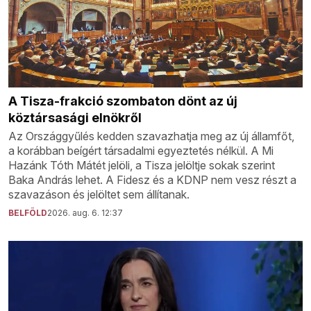
A Tisza-frakció szombaton dönt az új
köztársasági elnökről
Az Országgyűlés kedden szavazhatja meg az új államfőt,
a korábban beígért társadalmi egyeztetés nélkül. A Mi
Hazánk Tóth Mátét jelöli, a Tisza jelöltje sokak szerint
Baka András lehet. A Fidesz és a KDNP nem vesz részt a
szavazáson és jelöltet sem állítanak.
BELFÖLD
2026. aug. 6. 12:37