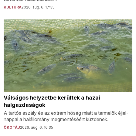
KULTÚRA
2026. aug. 6. 17:35
Válságos helyzetbe kerültek a hazai
halgazdaságok
A tartós aszály és az extrém hőség miatt a termelők éjjel-
nappal a halállomány megmentéséért küzdenek.
ÖKOTÁJ
2026. aug. 6. 16:35