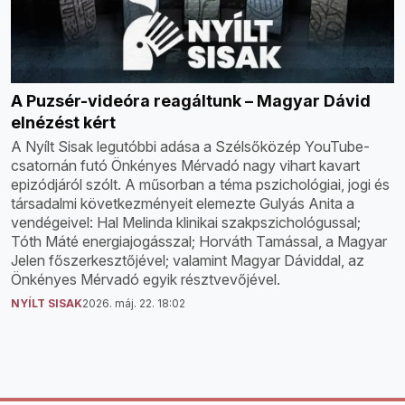
A Puzsér-videóra reagáltunk – Magyar Dávid
elnézést kért
A Nyílt Sisak legutóbbi adása a Szélsőközép YouTube-
csatornán futó Önkényes Mérvadó nagy vihart kavart
epizódjáról szólt. A műsorban a téma pszichológiai, jogi és
társadalmi következményeit elemezte Gulyás Anita a
vendégeivel: Hal Melinda klinikai szakpszichológussal;
Tóth Máté energiajogásszal; Horváth Tamással, a Magyar
Jelen főszerkesztőjével; valamint Magyar Dáviddal, az
Önkényes Mérvadó egyik résztvevőjével.
NYÍLT SISAK
2026. máj. 22. 18:02