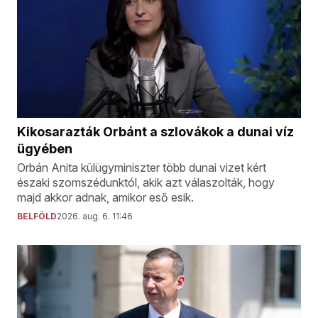
Kikosarazták Orbánt a szlovákok a dunai víz
ügyében
Orbán Anita külügyminiszter több dunai vizet kért
északi szomszédunktól, akik azt válaszolták, hogy
majd akkor adnak, amikor eső esik.
BELFÖLD
2026. aug. 6. 11:46