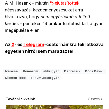
A Mi Hazánk - miután
">elutasították
népszavazási kezdeményezésüket arra
hivatkozva, hogy
nem egyértelmű a feltett
kérdés
- pénteken 14 órakor tüntetést tart a gyár
megépülése ellen.
Az
X
- és
Telegram
-csatornáinkra feliratkozva
egyetlen hírről sem maradsz le!
Iváncsa
Komárom
akkugyár
Debrecen
Dócs Dávid
Kiemelt-jobb
akkumulátorgyár
További cikkeink
Összes