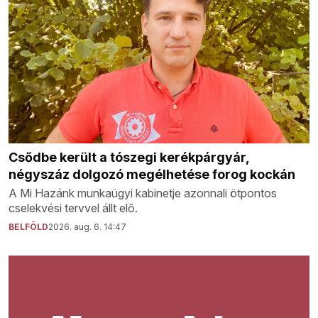
Csődbe került a tószegi kerékpárgyár,
négyszáz dolgozó megélhetése forog kockán
A Mi Hazánk munkaügyi kabinetje azonnali ötpontos
cselekvési tervvel állt elő.
BELFÖLD
2026. aug. 6. 14:47