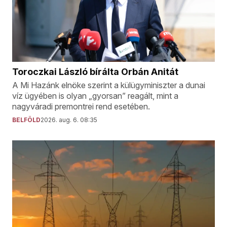
Toroczkai László bírálta Orbán Anitát
A Mi Hazánk elnöke szerint a külügyminiszter a dunai
víz ügyében is olyan „gyorsan” reagált, mint a
nagyváradi premontrei rend esetében.
BELFÖLD
2026. aug. 6. 08:35