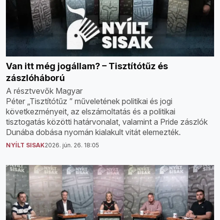
Van itt még jogállam? – Tisztítótűz és
zászlóháború
A résztvevők Magyar
Péter „Tisztítótűz ” műveletének politikai és jogi
következményeit, az elszámoltatás és a politikai
tisztogatás közötti határvonalat, valamint a Pride zászlók
Dunába dobása nyomán kialakult vitát elemezték.
NYÍLT SISAK
2026. jún. 26. 18:05