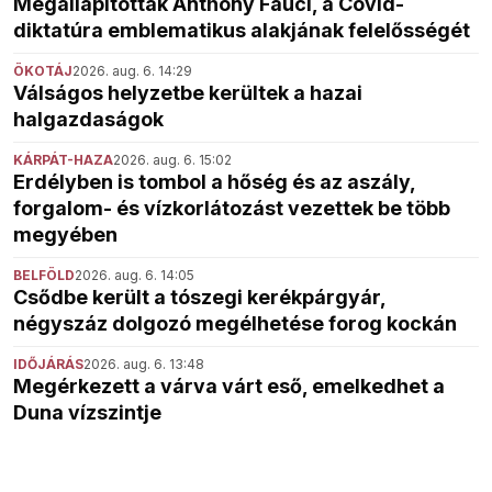
Megállapították Anthony Fauci, a Covid-
diktatúra emblematikus alakjának felelősségét
ÖKOTÁJ
2026. aug. 6. 14:29
Válságos helyzetbe kerültek a hazai
halgazdaságok
KÁRPÁT-HAZA
2026. aug. 6. 15:02
Erdélyben is tombol a hőség és az aszály,
forgalom- és vízkorlátozást vezettek be több
megyében
BELFÖLD
2026. aug. 6. 14:05
Csődbe került a tószegi kerékpárgyár,
négyszáz dolgozó megélhetése forog kockán
IDŐJÁRÁS
2026. aug. 6. 13:48
Megérkezett a várva várt eső, emelkedhet a
Duna vízszintje