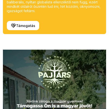
balliberális, nyíltan globalista ellenzéktől nem függ, ezért
mindkét oldalról őszintén tud írni, hírt közölni, oknyomozni,
igazságot feltárni.
Támogatás