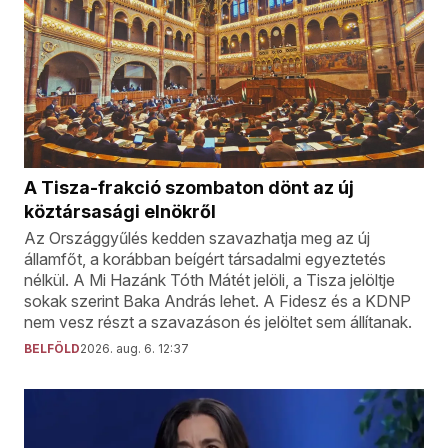
A Tisza-frakció szombaton dönt az új
köztársasági elnökről
Az Országgyűlés kedden szavazhatja meg az új
államfőt, a korábban beígért társadalmi egyeztetés
nélkül. A Mi Hazánk Tóth Mátét jelöli, a Tisza jelöltje
sokak szerint Baka András lehet. A Fidesz és a KDNP
nem vesz részt a szavazáson és jelöltet sem állítanak.
BELFÖLD
2026. aug. 6. 12:37