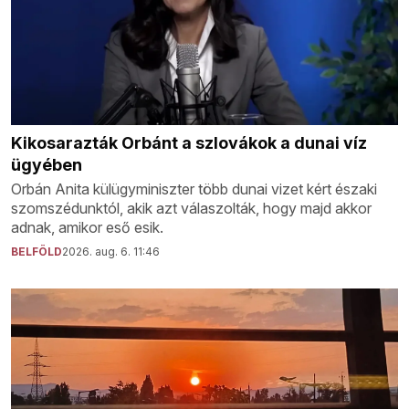
Kikosarazták Orbánt a szlovákok a dunai víz
ügyében
Orbán Anita külügyminiszter több dunai vizet kért északi
szomszédunktól, akik azt válaszolták, hogy majd akkor
adnak, amikor eső esik.
BELFÖLD
2026. aug. 6. 11:46