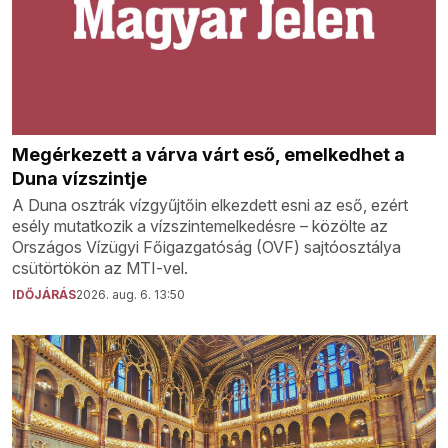
Megérkezett a várva várt eső, emelkedhet a
Duna vízszintje
A Duna osztrák vízgyűjtőin elkezdett esni az eső, ezért
esély mutatkozik a vízszintemelkedésre – közölte az
Országos Vízügyi Főigazgatóság (OVF) sajtóosztálya
csütörtökön az MTI-vel.
IDŐJÁRÁS
2026. aug. 6. 13:50