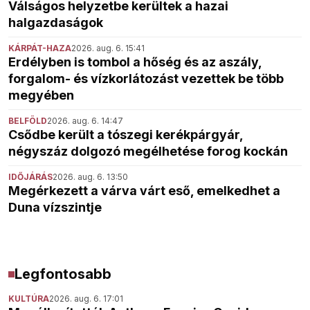
Válságos helyzetbe kerültek a hazai
halgazdaságok
KÁRPÁT-HAZA
2026. aug. 6. 15:41
Erdélyben is tombol a hőség és az aszály,
forgalom- és vízkorlátozást vezettek be több
megyében
BELFÖLD
2026. aug. 6. 14:47
Csődbe került a tószegi kerékpárgyár,
négyszáz dolgozó megélhetése forog kockán
IDŐJÁRÁS
2026. aug. 6. 13:50
Megérkezett a várva várt eső, emelkedhet a
Duna vízszintje
Legfontosabb
KULTÚRA
2026. aug. 6. 17:01