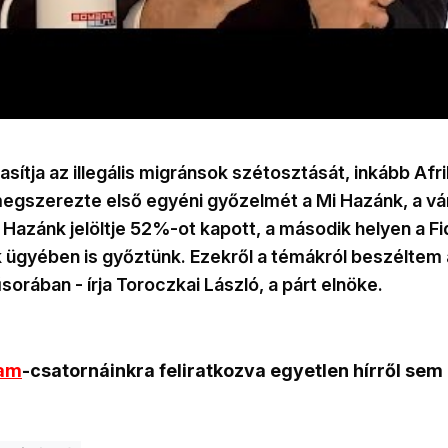
asítja az illegális migránsok szétosztását, inkább Af
egszerezte első egyéni győzelmét a Mi Hazánk, a vá
 Hazánk jelöltje 52%-ot kapott, a második helyen a F
k ügyében is győztünk. Ezekről a témákról beszélte
rában - írja Toroczkai László, a párt elnöke.
ram
-csatornáinkra feliratkozva egyetlen hírről sem