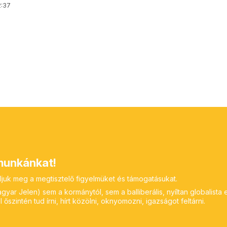
2:37
unkánkat!
ljuk meg a megtisztelő figyelmüket és támogatásukat.
yar Jelen) sem a kormánytól, sem a balliberális, nyíltan globalista 
 őszintén tud írni, hírt közölni, oknyomozni, igazságot feltárni.