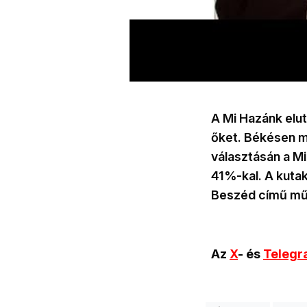
A Mi Hazánk elut
őket. Békésen m
választásán a Mi
41%-kal. A kuta
Beszéd című műso
Az
X
- és
Teleg