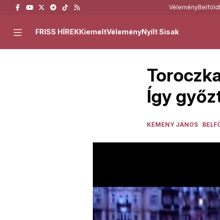
Vélemény
Belföld
FRISS HÍREK
Kiemelt
Vélemény
Nyílt Sisak
Toroczka
Így győzt
KEMÉNY JÁNOS
BELF