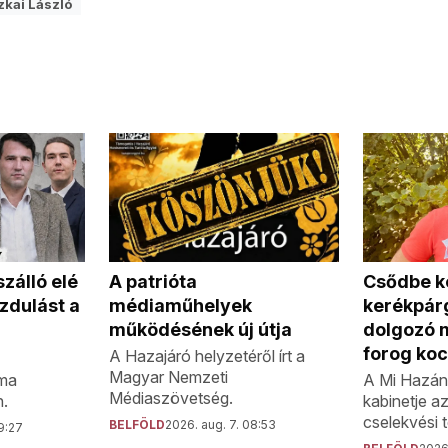
zkai László
A patrióta
álló elé
Csődbe ke
médiaműhelyek
dulást a
kerékpár
működésének új útja
dolgozó 
forog ko
A Hazajáró helyzetéről írt a
Magyar Nemzeti
éma
A Mi Hazán
Médiaszövetség.
n.
kabinetje a
cselekvési te
BELFÖLD
2026. aug. 7. 08:53
9:27