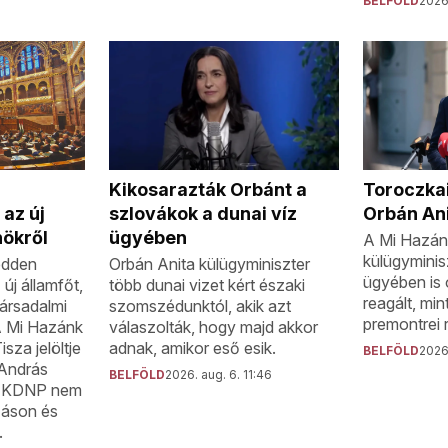
BELFÖLD
2026.
Toroczkai
Kikosarazták Orbánt a
Orbán Ani
az új
szlovákok a dunai víz
nökről
ügyében
A Mi Hazánk
külügyminisz
edden
Orbán Anita külügyminiszter
ügyében is 
új államfőt,
több dunai vizet kért északi
reagált, min
társadalmi
szomszédunktól, akik azt
premontrei 
A Mi Hazánk
válaszolták, hogy majd akkor
isza jelöltje
adnak, amikor eső esik.
BELFÖLD
2026
 András
BELFÖLD
2026. aug. 6. 11:46
 a KDNP nem
záson és
.