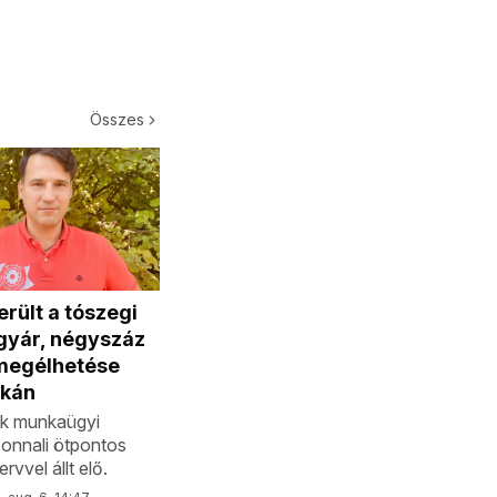
Összes
rült a tószegi
gyár, négyszáz
megélhetése
ckán
k munkaügyi
zonnali ötpontos
rvvel állt elő.