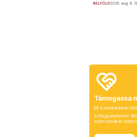
BELFÖLD
2026. aug. 6. 1
Támogassa m
Mi a munkánkkal hálá
A Magyarjelen.hu (Mag
ezért mindkét oldalról