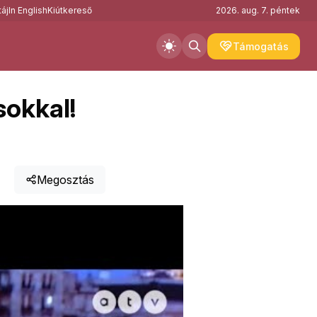
áj
In English
Kiútkereső
2026. aug. 7. péntek
Támogatás
sokkal!
Megosztás