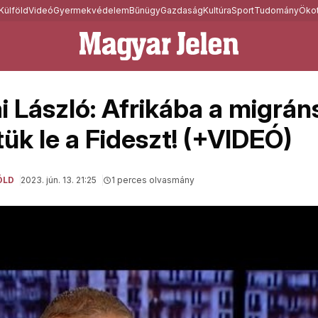
Külföld
Videó
Gyermekvédelem
Bűnügy
Gazdaság
Kultúra
Sport
Tudomány
Ökot
i László: Afrikába a migrán
ük le a Fideszt! (+VIDEÓ)
ÖLD
2023. jún. 13. 21:25
1 perces olvasmány