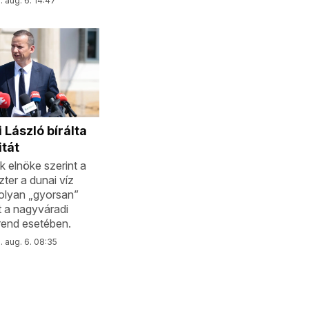
 aug. 6. 14:47
 László bírálta
tát
 elnöke szerint a
ter a dunai víz
olyan „gyorsan”
t a nagyváradi
rend esetében.
. aug. 6. 08:35