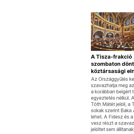
A Tisza-frakció
szombaton dönt 
köztársasági el
Az Országgyűlés k
szavazhatja meg az 
a korábban beígért 
egyeztetés nélkül. 
Tóth Mátét jelöli, a T
sokak szerint Baka
lehet. A Fidesz és
vesz részt a szava
jelöltet sem állítanak