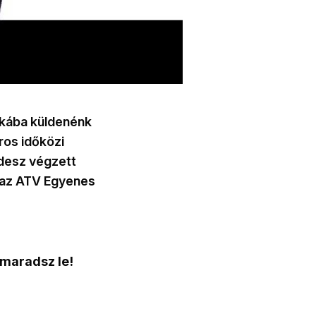
rikába küldenénk
ros időközi
idesz végzett
m az ATV Egyenes
 maradsz le!