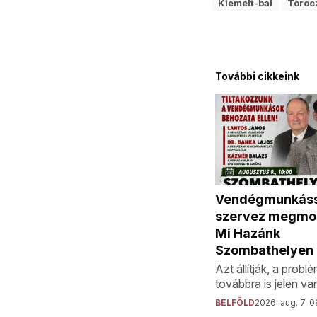
Kiemelt-bal
Toroc
További cikkeink
Vendégmunkássz
szervez megmoz
Mi Hazánk
Szombathelyen
Azt állítják, a probl
továbbra is jelen va
BELFÖLD
2026. aug. 7. 0