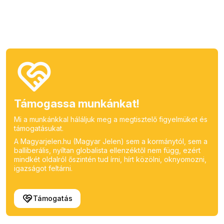
Támogassa munkánkat!
Mi a munkánkkal háláljuk meg a megtisztelő figyelmüket és
támogatásukat.
A Magyarjelen.hu (Magyar Jelen) sem a kormánytól, sem a
balliberális, nyíltan globalista ellenzéktől nem függ, ezért
mindkét oldalról őszintén tud írni, hírt közölni, oknyomozni,
igazságot feltárni.
Támogatás