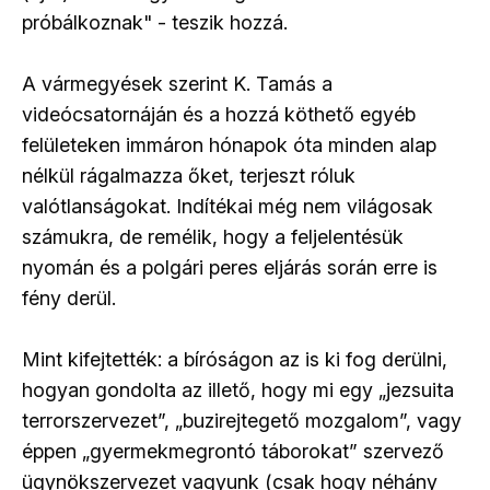
próbálkoznak" - teszik hozzá.
A vármegyések szerint K. Tamás a
videócsatornáján és a hozzá köthető egyéb
felületeken immáron hónapok óta minden alap
nélkül rágalmazza őket, terjeszt róluk
valótlanságokat. Indítékai még nem világosak
számukra, de remélik, hogy a feljelentésük
nyomán és a polgári peres eljárás során erre is
fény derül.
Mint kifejtették: a bíróságon az is ki fog derülni,
hogyan gondolta az illető, hogy mi egy „jezsuita
terrorszervezet”, „buzirejtegető mozgalom”, vagy
éppen „gyermekmegrontó táborokat” szervező
ügynökszervezet vagyunk (csak hogy néhány