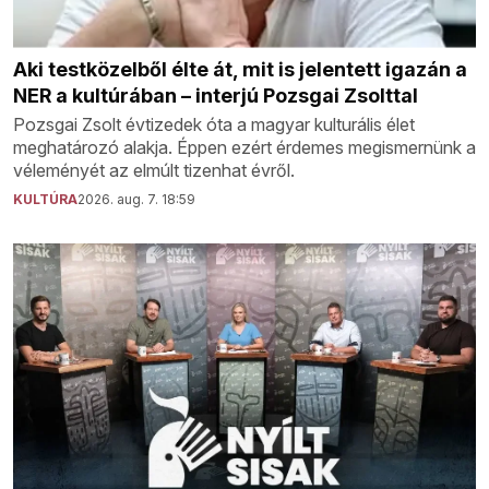
Aki testközelből élte át, mit is jelentett igazán a
NER a kultúrában – interjú Pozsgai Zsolttal
Pozsgai Zsolt évtizedek óta a magyar kulturális élet
meghatározó alakja. Éppen ezért érdemes megismernünk a
véleményét az elmúlt tizenhat évről.
KULTÚRA
2026. aug. 7. 18:59