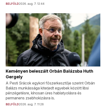
BELFÖLD
2026. aug. 7. 12:44
Keményen beleszált Orbán Balázsba Huth
Gergely
A Pesti Srácok egykori főszerkesztője szerint Orbán
Balázs munkássága kiterjedt egyebek között libsi
pénzégetésre, kínosan üres hablatyolásra és
permanens zsebhokizásra is.
BELFÖLD
2026. aug. 7. 11:26