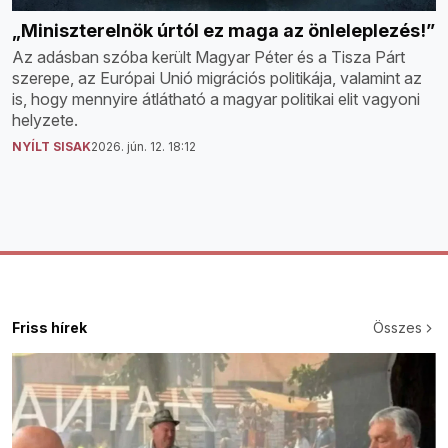
„Miniszterelnök úrtól ez maga az önleleplezés!”
Az adásban szóba került Magyar Péter és a Tisza Párt
szerepe, az Európai Unió migrációs politikája, valamint az
is, hogy mennyire átlátható a magyar politikai elit vagyoni
helyzete.
NYÍLT SISAK
2026. jún. 12. 18:12
Friss hírek
Összes