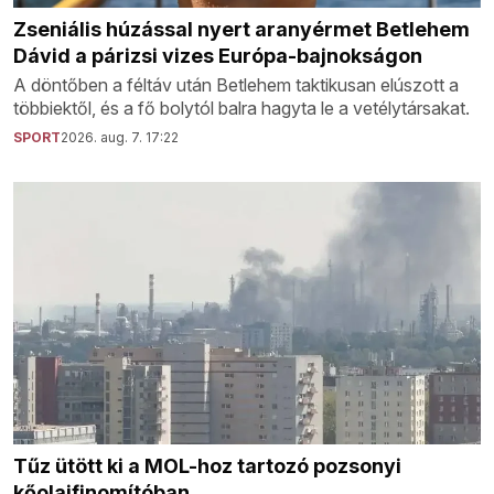
Zseniális húzással nyert aranyérmet Betlehem
Dávid a párizsi vizes Európa-bajnokságon
A döntőben a féltáv után Betlehem taktikusan elúszott a
többiektől, és a fő bolytól balra hagyta le a vetélytársakat.
SPORT
2026. aug. 7. 17:22
Tűz ütött ki a MOL-hoz tartozó pozsonyi
kőolajfinomítóban