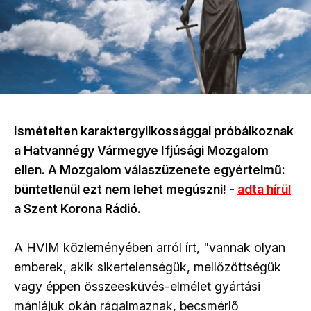
Ismételten karaktergyilkossággal próbálkoznak
a Hatvannégy Vármegye Ifjúsági Mozgalom
ellen. A Mozgalom válaszüzenete egyértelmű:
büntetlenül ezt nem lehet megúszni! -
adta hírül
a Szent Korona Rádió.
A HVIM közleményében arról írt, "vannak olyan
emberek, akik sikertelenségük, mellőzöttségük
vagy éppen összeesküvés-elmélet gyártási
mániájuk okán rágalmaznak, becsmérlő