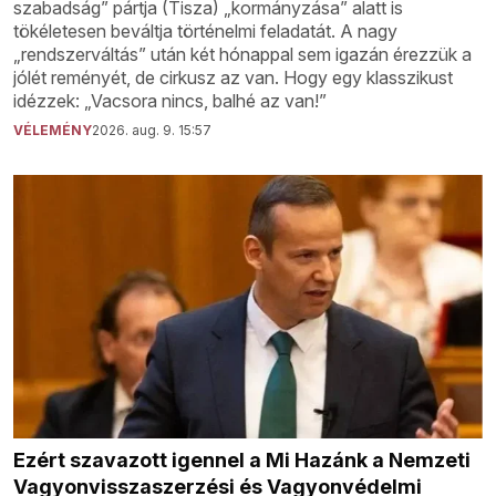
szabadság” pártja (Tisza) „kormányzása” alatt is
tökéletesen beváltja történelmi feladatát. A nagy
„rendszerváltás” után két hónappal sem igazán érezzük a
jólét reményét, de cirkusz az van. Hogy egy klasszikust
idézzek: „Vacsora nincs, balhé az van!”
VÉLEMÉNY
2026. aug. 9. 15:57
Ezért szavazott igennel a Mi Hazánk a Nemzeti
Vagyonvisszaszerzési és Vagyonvédelmi