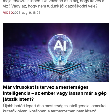
majd távozik is innen. De valóban az a baj, hogy kevés a
víz? Vagy az, hogy nem tudunk jól gazdálkodni vele?
VIDEÓ
2026. aug. 9. 18:03
Már vírusokat is tervez a mesterséges
intelligencia – az ember vagy lassan már a gép
játszik Istent?
Újabb határt lépett át a mesterséges intelligencia: amerikai
kutatók olyan, korábban a természetben nem létező