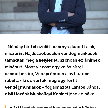
- Néhány héttel ezelőtt szárnyra kapott a hír,
miszerint Hajdúszoboszlón vendégmunkások
támadták meg a helyieket, azonban ez álhírnek
minősült. Most viszont egy valós hírről
számolunk be, Veszprémben a nyílt utcán
raboltak ki és vertek meg egy férfit
vendégmunkások - fogalmazott Lantos János,
a Mi Hazánk Munkaügyi Kabinetjének elnöke.
- A Mi Hazánk azonnal kitoloncolná a bűnöző