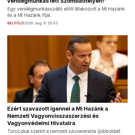
vendégmunkás lett Szombathelyen!"
Egy vendégmunkásszálló előtt tiltakozott a Mi Hazánk
és a Mi Hazánk Ifjai.
BELFÖLD
2026. aug. 9. 20:03
Ezért szavazott igennel a Mi Hazánk a
Nemzeti Vagyonvisszaszerzési és
Vagyonvédelmi Hivatalra
Toroczkai szerint a nemzeti szuverenista (jobboldal)