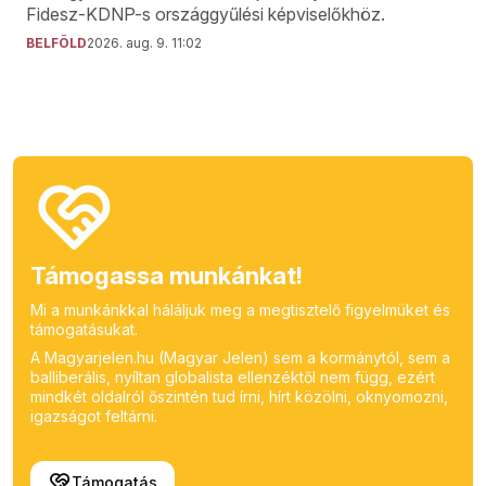
Fidesz-KDNP-s országgyűlési képviselőkhöz.
BELFÖLD
2026. aug. 9. 11:02
Támogassa munkánkat!
Mi a munkánkkal háláljuk meg a megtisztelő figyelmüket és
támogatásukat.
A Magyarjelen.hu (Magyar Jelen) sem a kormánytól, sem a
balliberális, nyíltan globalista ellenzéktől nem függ, ezért
mindkét oldalról őszintén tud írni, hírt közölni, oknyomozni,
igazságot feltárni.
Támogatás