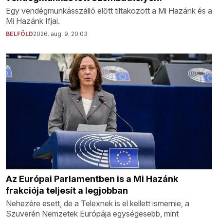
Egy vendégmunkásszálló előtt tiltakozott a Mi Hazánk és a
Mi Hazánk Ifjai.
BELFÖLD
2026. aug. 9. 20:03
Az Európai Parlamentben is a Mi Hazánk
frakciója teljesít a legjobban
Nehezére esett, de a Telexnek is el kellett ismernie, a
Szuverén Nemzetek Európája egységesebb, mint