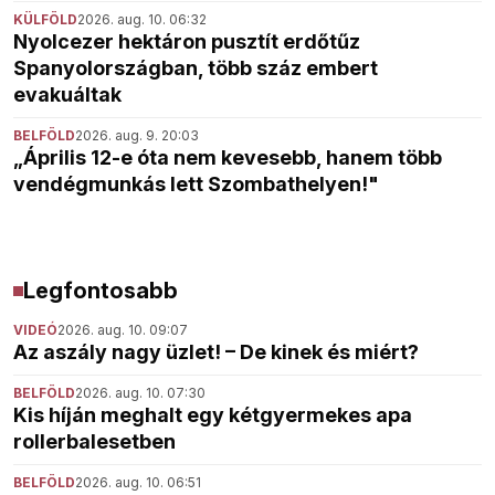
KÜLFÖLD
2026. aug. 10. 06:32
Nyolcezer hektáron pusztít erdőtűz
Spanyolországban, több száz embert
evakuáltak
BELFÖLD
2026. aug. 9. 20:03
„Április 12-e óta nem kevesebb, hanem több
vendégmunkás lett Szombathelyen!"
Legfontosabb
VIDEÓ
2026. aug. 10. 09:07
Az aszály nagy üzlet! – De kinek és miért?
BELFÖLD
2026. aug. 10. 07:30
Kis híján meghalt egy kétgyermekes apa
rollerbalesetben
BELFÖLD
2026. aug. 10. 06:51