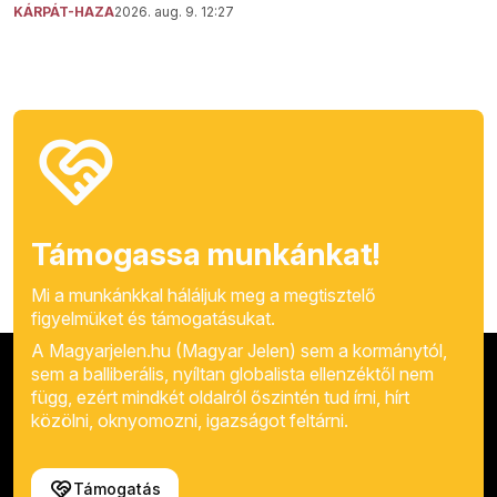
KÁRPÁT-HAZA
2026. aug. 9. 12:27
Támogassa munkánkat!
Mi a munkánkkal háláljuk meg a megtisztelő
figyelmüket és támogatásukat.
A Magyarjelen.hu (Magyar Jelen) sem a kormánytól,
sem a balliberális, nyíltan globalista ellenzéktől nem
függ, ezért mindkét oldalról őszintén tud írni, hírt
közölni, oknyomozni, igazságot feltárni.
Támogatás