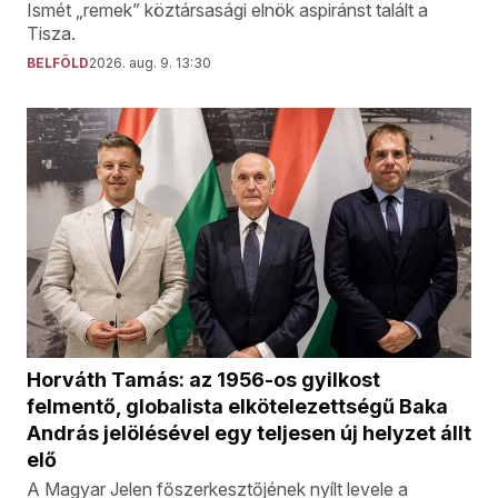
Ismét „remek” köztársasági elnök aspiránst talált a
Tisza.
BELFÖLD
2026. aug. 9. 13:30
Horváth Tamás: az 1956-os gyilkost
felmentő, globalista elkötelezettségű Baka
András jelölésével egy teljesen új helyzet állt
elő
A Magyar Jelen főszerkesztőjének nyílt levele a