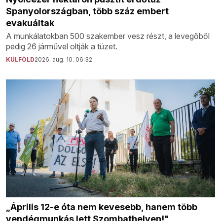
Spanyolországban, több száz embert
evakuáltak
A munkálatokban 500 szakember vesz részt, a levegőből
pedig 26 járművel oltják a tüzet.
KÜLFÖLD
2026. aug. 10. 06:32
„Április 12-e óta nem kevesebb, hanem több
vendégmunkás lett Szombathelyen!"