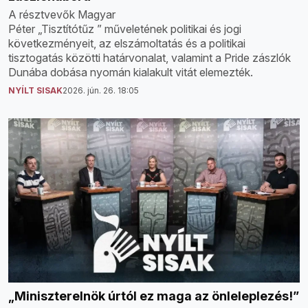
A résztvevők Magyar
Péter „Tisztítótűz ” műveletének politikai és jogi
következményeit, az elszámoltatás és a politikai
tisztogatás közötti határvonalat, valamint a Pride zászlók
Dunába dobása nyomán kialakult vitát elemezték.
NYÍLT SISAK
2026. jún. 26. 18:05
„Miniszterelnök úrtól ez maga az önleleplezés!”