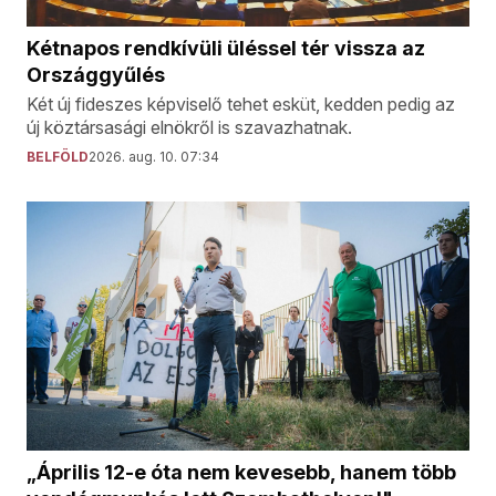
Kétnapos rendkívüli üléssel tér vissza az
Országgyűlés
Két új fideszes képviselő tehet esküt, kedden pedig az
új köztársasági elnökről is szavazhatnak.
BELFÖLD
2026. aug. 10. 07:34
„Április 12-e óta nem kevesebb, hanem több