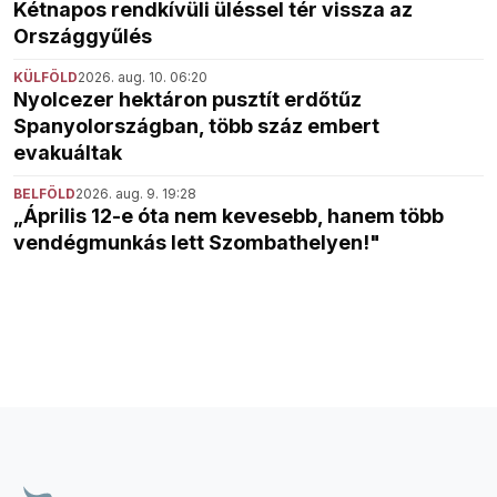
Kétnapos rendkívüli üléssel tér vissza az
Országgyűlés
KÜLFÖLD
2026. aug. 10. 06:20
Nyolcezer hektáron pusztít erdőtűz
Spanyolországban, több száz embert
evakuáltak
BELFÖLD
2026. aug. 9. 19:28
„Április 12-e óta nem kevesebb, hanem több
vendégmunkás lett Szombathelyen!"