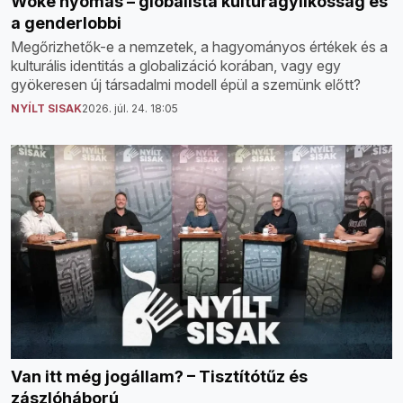
Woke nyomás – globalista kultúragyilkosság és
a genderlobbi
Megőrizhetők-e a nemzetek, a hagyományos értékek és a
kulturális identitás a globalizáció korában, vagy egy
gyökeresen új társadalmi modell épül a szemünk előtt?
NYÍLT SISAK
2026. júl. 24. 18:05
Van itt még jogállam? – Tisztítótűz és
zászlóháború