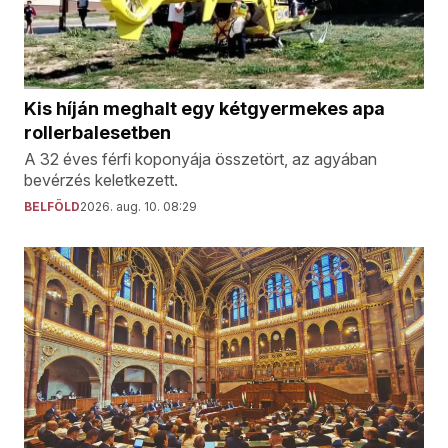
Kis híján meghalt egy kétgyermekes apa
rollerbalesetben
A 32 éves férfi koponyája összetört, az agyában
bevérzés keletkezett.
BELFÖLD
2026. aug. 10. 08:29