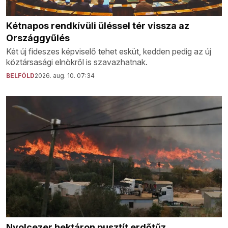
Kétnapos rendkívüli üléssel tér vissza az
Országgyűlés
Két új fideszes képviselő tehet esküt, kedden pedig az új
köztársasági elnökről is szavazhatnak.
BELFÖLD
2026. aug. 10. 07:34
Nyolcezer hektáron pusztít erdőtűz