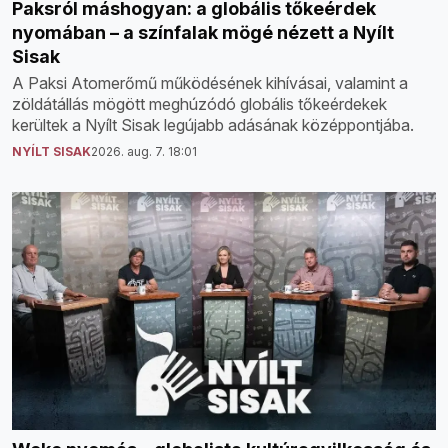
Paksról máshogyan: a globális tőkeérdek
nyomában – a színfalak mögé nézett a Nyílt
Sisak
A Paksi Atomerőmű működésének kihívásai, valamint a
zöldátállás mögött meghúzódó globális tőkeérdekek
kerültek a Nyílt Sisak legújabb adásának középpontjába.
NYÍLT SISAK
2026. aug. 7. 18:01