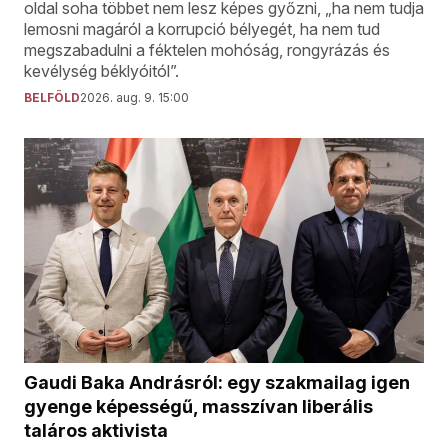
oldal soha többet nem lesz képes győzni, „ha nem tudja
lemosni magáról a korrupció bélyegét, ha nem tud
megszabadulni a féktelen mohóság, rongyrázás és
kevélység béklyóitól”.
BELFÖLD
2026. aug. 9. 15:00
Gaudi Baka Andrásról: egy szakmailag igen
gyenge képességű, masszívan liberális
taláros aktivista