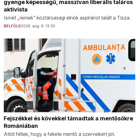
gyenge képességű, masszívan liberális taláros
aktivista
Ismét „remek” köztársasági elnök aspiránst talált a Tisza.
BELFÖLD
2026. aug. 9. 13:30
Fejszékkel és kövekkel támadtak a mentősökre
Romániában
Attól féltek, hogy a fekete mentő a szerveikért jöt.