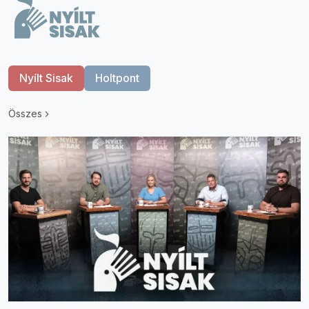
Nyílt Sisak
Holtpont
Összes