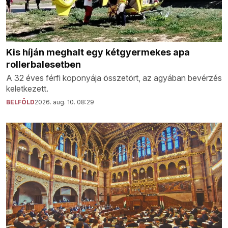
Kis híján meghalt egy kétgyermekes apa
rollerbalesetben
A 32 éves férfi koponyája összetört, az agyában bevérzés
keletkezett.
BELFÖLD
2026. aug. 10. 08:29