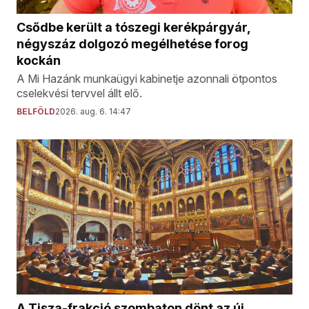
Csődbe került a tószegi kerékpárgyár,
négyszáz dolgozó megélhetése forog
kockán
A Mi Hazánk munkaügyi kabinetje azonnali ötpontos
cselekvési tervvel állt elő.
BELFÖLD
2026. aug. 6. 14:47
A Tisza-frakció szombaton dönt az új