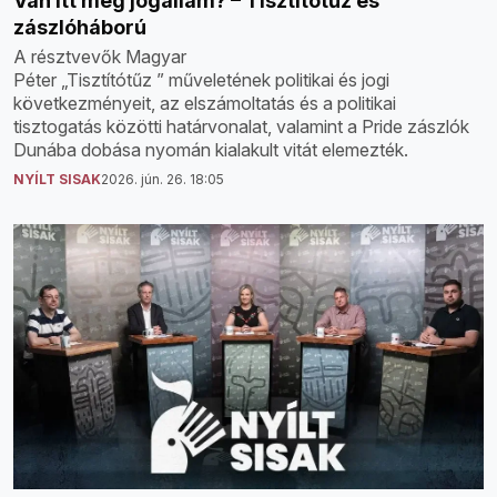
Van itt még jogállam? – Tisztítótűz és
zászlóháború
A résztvevők Magyar
Péter „Tisztítótűz ” műveletének politikai és jogi
következményeit, az elszámoltatás és a politikai
tisztogatás közötti határvonalat, valamint a Pride zászlók
Dunába dobása nyomán kialakult vitát elemezték.
NYÍLT SISAK
2026. jún. 26. 18:05