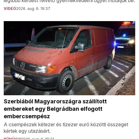
legtöbb kérdést felvető gyermekvédelmi ügyét mutatjuk be.
VIDEÓ
2026. aug. 6. 19:37
Szerbiából Magyarországra szállított
embereket egy Belgrádban elfogott
embercsempész
A csempészek kétezer és tízezer euró közötti összeget
kértek egy utazásért.