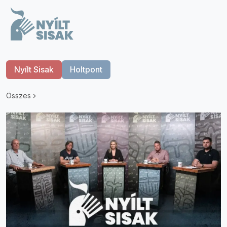
Nyílt Sisak
Holtpont
Összes