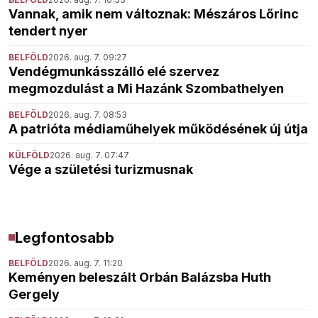
Vannak, amik nem változnak: Mészáros Lőrinc
tendert nyer
BELFÖLD
2026. aug. 7. 09:27
Vendégmunkásszálló elé szervez
megmozdulást a Mi Hazánk Szombathelyen
BELFÖLD
2026. aug. 7. 08:53
A patrióta médiaműhelyek működésének új útja
KÜLFÖLD
2026. aug. 7. 07:47
Vége a születési turizmusnak
Legfontosabb
BELFÖLD
2026. aug. 7. 11:20
Keményen beleszált Orbán Balázsba Huth
Gergely