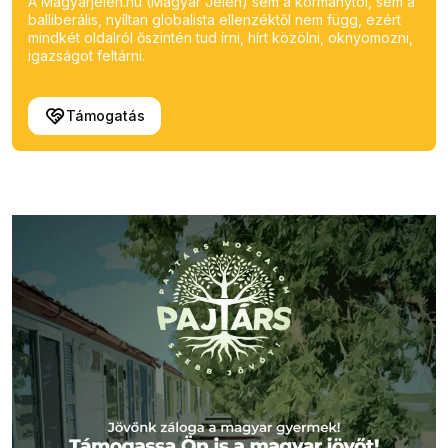
A Magyarjelen.hu (Magyar Jelen) sem a kormánytól, sem a
balliberális, nyíltan globalista ellenzéktől nem függ, ezért
mindkét oldalról őszintén tud írni, hírt közölni, oknyomozni,
igazságot feltárni.
Támogatás