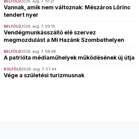
BELFÖLD
2026. aug. 7. 10:31
Vannak, amik nem változnak: Mészáros Lőrinc
tendert nyer
BELFÖLD
2026. aug. 7. 09:19
Vendégmunkásszálló elé szervez
megmozdulást a Mi Hazánk Szombathelyen
BELFÖLD
2026. aug. 7. 08:48
A patrióta médiaműhelyek működésének új útja
KÜLFÖLD
2026. aug. 7. 07:44
Vége a születési turizmusnak