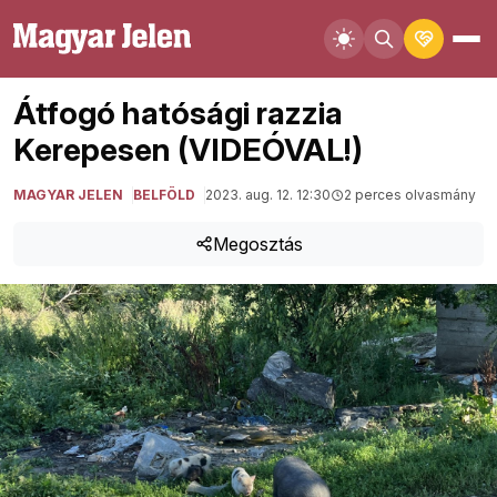
Átfogó hatósági razzia
Kerepesen (VIDEÓVAL!)
MAGYAR JELEN
BELFÖLD
2023. aug. 12. 12:30
2 perces olvasmány
Megosztás