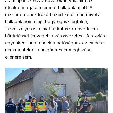
áramlopások és az udvarokat, valamint az
utcákat maga alá temető hulladék miatt. A
razziára többek között azért került sor, mivel a
hulladék nem elég, hogy egészségtelen,
tűzveszélyes is, emiatt a katasztrófavédelem
büntetéssel fenyegeti a városvezetést. A razziára
egyébként pont ennek a hatóságnak az emberei
nem mentek el a polgármester meghívása
ellenére sem.