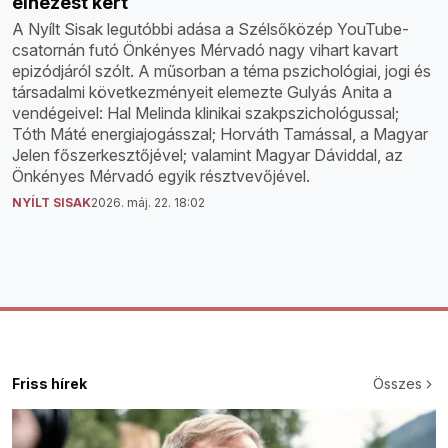
elnézést kért
A Nyílt Sisak legutóbbi adása a Szélsőközép YouTube-
csatornán futó Önkényes Mérvadó nagy vihart kavart
epizódjáról szólt. A műsorban a téma pszichológiai, jogi és
társadalmi következményeit elemezte Gulyás Anita a
vendégeivel: Hal Melinda klinikai szakpszichológussal;
Tóth Máté energiajogásszal; Horváth Tamással, a Magyar
Jelen főszerkesztőjével; valamint Magyar Dáviddal, az
Önkényes Mérvadó egyik résztvevőjével.
NYÍLT SISAK
2026. máj. 22. 18:02
Friss hírek
Összes