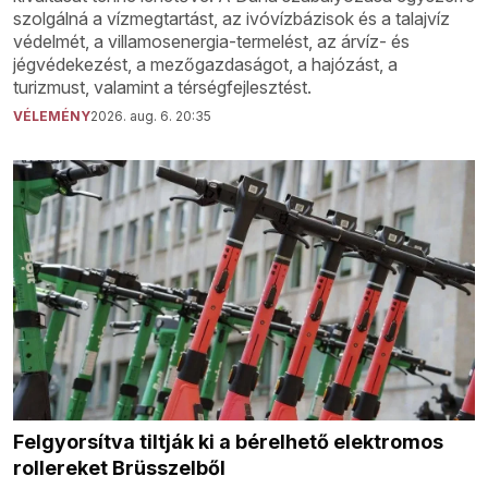
szolgálná a vízmegtartást, az ivóvízbázisok és a talajvíz
védelmét, a villamosenergia-termelést, az árvíz- és
jégvédekezést, a mezőgazdaságot, a hajózást, a
turizmust, valamint a térségfejlesztést.
VÉLEMÉNY
2026. aug. 6. 20:35
Felgyorsítva tiltják ki a bérelhető elektromos
rollereket Brüsszelből