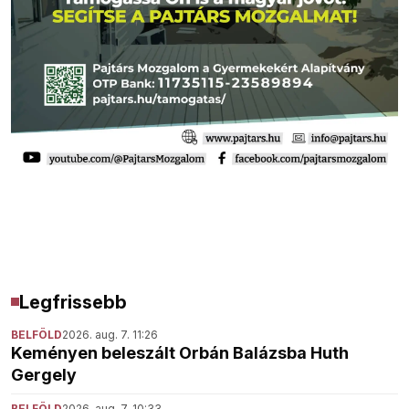
Legfrissebb
BELFÖLD
2026. aug. 7. 11:26
Keményen beleszált Orbán Balázsba Huth
Gergely
BELFÖLD
2026. aug. 7. 10:33