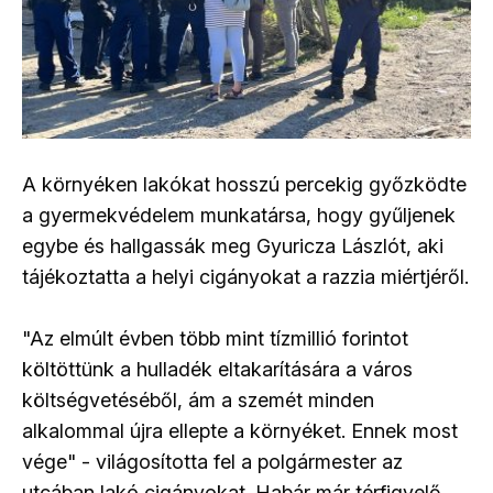
A környéken lakókat hosszú percekig győzködte
a gyermekvédelem munkatársa, hogy gyűljenek
egybe és hallgassák meg Gyuricza Lászlót, aki
tájékoztatta a helyi cigányokat a razzia miértjéről.
"Az elmúlt évben több mint tízmillió forintot
költöttünk a hulladék eltakarítására a város
költségvetéséből, ám a szemét minden
alkalommal újra ellepte a környéket. Ennek most
vége" - világosította fel a polgármester az
utcában lakó cigányokat. Habár már térfigyelő