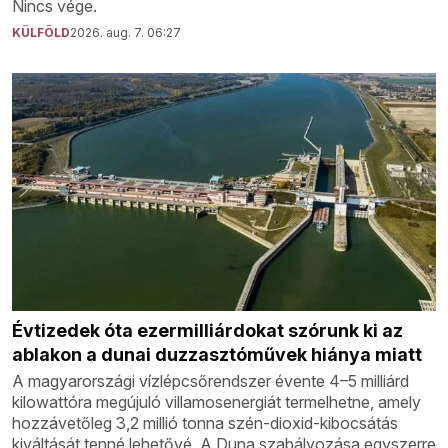
Nincs vége.
KÜLFÖLD
2026. aug. 7. 06:27
Évtizedek óta ezermilliárdokat szórunk ki az
ablakon a dunai duzzasztóművek hiánya miatt
A magyarországi vízlépcsőrendszer évente 4–5 milliárd
kilowattóra megújuló villamosenergiát termelhetne, amely
hozzávetőleg 3,2 millió tonna szén-dioxid-kibocsátás
kiváltását tenné lehetővé. A Duna szabályozása egyszerre