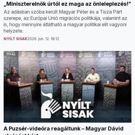
„Miniszterelnök úrtól ez maga az önleleplezés!”
Az adásban szóba került Magyar Péter és a Tisza Párt
szerepe, az Európai Unió migrációs politikája, valamint az
is, hogy mennyire átlátható a magyar politikai elit vagyoni
helyzete.
NYÍLT SISAK
2026. jún. 12. 18:12
A Puzsér-videóra reagáltunk – Magyar Dávid