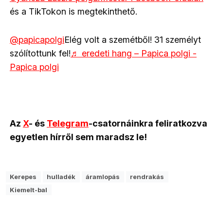
és a TikTokon is megtekinthető.
@papicapolgi
Elég volt a szemétből! 31 személyt
szólítottunk fel!
♬ eredeti hang – Papica polgi -
Papica polgi
Az
X
- és
Telegram
-csatornáinkra feliratkozva
egyetlen hírről sem maradsz le!
Kerepes
hulladék
áramlopás
rendrakás
Kiemelt-bal