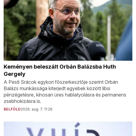
Keményen beleszált Orbán Balázsba Huth
Gergely
A Pesti Srácok egykori főszerkesztője szerint Orbán
Balázs munkássága kiterjedt egyebek között libsi
pénzégetésre, kínosan üres hablatyolásra és permanens
zsebhokizásra is.
BELFÖLD
2026. aug. 7. 11:26