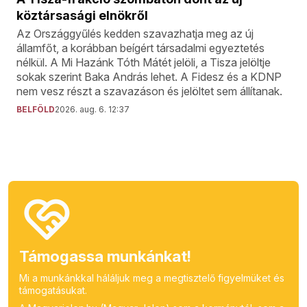
köztársasági elnökről
Az Országgyűlés kedden szavazhatja meg az új
államfőt, a korábban beígért társadalmi egyeztetés
nélkül. A Mi Hazánk Tóth Mátét jelöli, a Tisza jelöltje
sokak szerint Baka András lehet. A Fidesz és a KDNP
nem vesz részt a szavazáson és jelöltet sem állítanak.
BELFÖLD
2026. aug. 6. 12:37
Támogassa munkánkat!
Mi a munkánkkal háláljuk meg a megtisztelő figyelmüket és
támogatásukat.