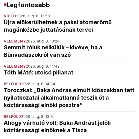
Legfontosabb
VIDEÓ
2026. aug. 8. 13:58
Újra előkerülhetnek a paksi atomerőmű
magánkézbe juttatásának tervei
VÉLEMÉNY
2026. aug. 8. 10:24
Semmit róluk nélkülük – kivéve, ha a
Bűnvadászokról van szó
VÉLEMÉNY
2026. aug. 8. 14:42
Tóth Máté: utolsó pillanat
BELFÖLD
2026. aug. 8. 14:34
Toroczkai: „Baka András elmúlt időszakban tett
nyilatkozatai alkalmatlanná teszik őt a
köztársasági elnöki posztra”
BELFÖLD
2026. aug. 8. 13:25
Ahogy várható volt: Baka Andrást jelöli
köztársasági elnöknek a Tisza