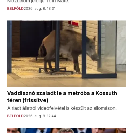
Mozgalom jelöltje Tóth Máté.
BELFÖLD
2026. aug. 8. 13:31
Vaddisznó szaladt le a metróba a Kossuth
téren (frissítve)
A riadt állatról videófelvétel is készült az állomáson.
BELFÖLD
2026. aug. 8. 12:44