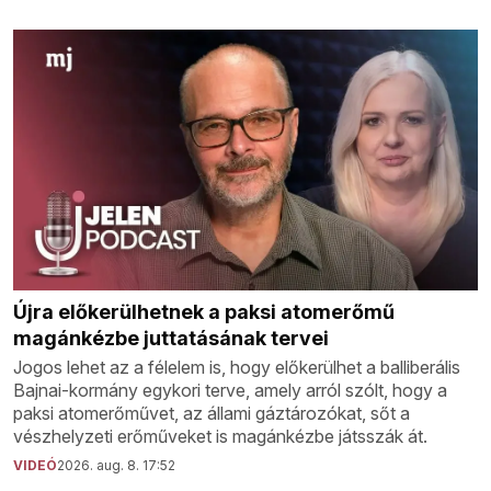
Újra előkerülhetnek a paksi atomerőmű
magánkézbe juttatásának tervei
Jogos lehet az a félelem is, hogy előkerülhet a balliberális
Bajnai-kormány egykori terve, amely arról szólt, hogy a
paksi atomerőművet, az állami gáztározókat, sőt a
vészhelyzeti erőműveket is magánkézbe játsszák át.
VIDEÓ
2026. aug. 8. 17:52