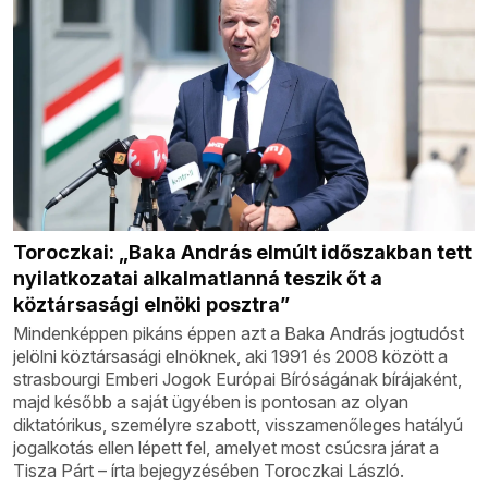
Toroczkai: „Baka András elmúlt időszakban tett
nyilatkozatai alkalmatlanná teszik őt a
köztársasági elnöki posztra”
Mindenképpen pikáns éppen azt a Baka András jogtudóst
jelölni köztársasági elnöknek, aki 1991 és 2008 között a
strasbourgi Emberi Jogok Európai Bíróságának bírájaként,
majd később a saját ügyében is pontosan az olyan
diktatórikus, személyre szabott, visszamenőleges hatályú
jogalkotás ellen lépett fel, amelyet most csúcsra járat a
Tisza Párt – írta bejegyzésében Toroczkai László.