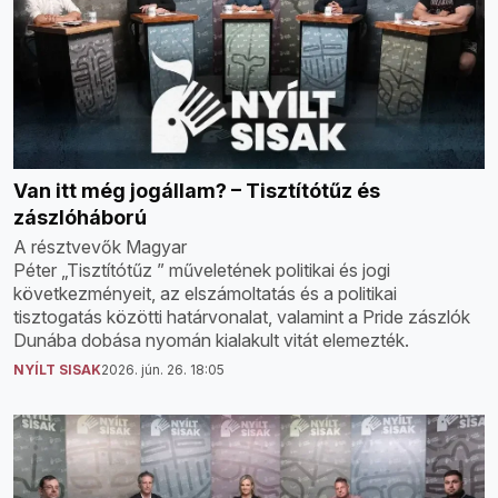
Van itt még jogállam? – Tisztítótűz és
zászlóháború
A résztvevők Magyar
Péter „Tisztítótűz ” műveletének politikai és jogi
következményeit, az elszámoltatás és a politikai
tisztogatás közötti határvonalat, valamint a Pride zászlók
Dunába dobása nyomán kialakult vitát elemezték.
NYÍLT SISAK
2026. jún. 26. 18:05