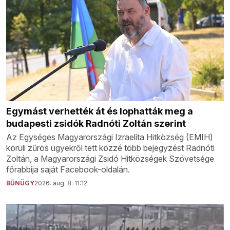
Egymást verhették át és lophatták meg a
budapesti zsidók Radnóti Zoltán szerint
Az Egységes Magyarországi Izraelita Hitközség (EMIH)
körüli zűrös ügyekről tett közzé több bejegyzést Radnóti
Zoltán, a Magyarországi Zsidó Hitközségek Szövetsége
főrabbija saját Facebook-oldalán.
BŰNÜGY
2026. aug. 8. 11:12