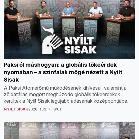
Paksról máshogyan: a globális tőkeérdek
nyomában – a színfalak mögé nézett a Nyílt
Sisak
A Paksi Atomerőmű működésének kihívásai, valamint a
zöldátállás mögött meghúzódó globális tőkeérdekek
kerültek a Nyílt Sisak legújabb adásának középpontjába.
NYÍLT SISAK
2026. aug. 7. 18:01