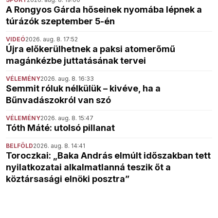
A Rongyos Gárda hőseinek nyomába lépnek a
túrázók szeptember 5-én
VIDEÓ
2026. aug. 8. 17:52
Újra előkerülhetnek a paksi atomerőmű
magánkézbe juttatásának tervei
VÉLEMÉNY
2026. aug. 8. 16:33
Semmit róluk nélkülük – kivéve, ha a
Bűnvadászokról van szó
VÉLEMÉNY
2026. aug. 8. 15:47
Tóth Máté: utolsó pillanat
BELFÖLD
2026. aug. 8. 14:41
Toroczkai: „Baka András elmúlt időszakban tett
nyilatkozatai alkalmatlanná teszik őt a
köztársasági elnöki posztra”