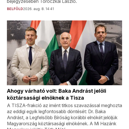
bejegyzésében Toroczkai László.
BELFÖLD
2026. aug. 8. 14:41
Ahogy várható volt: Baka Andrást jelöli
köztársasági elnöknek a Tisza
A TISZA-frakció az imént titkos szavazással meghozta
az eddigi egyik legfontosabb döntését: Dr. Baka
Andrást, a Legfelsőbb Bíróság korábbi elnökét jelöljük
Magyarország köztársasági elnökének. A Mi Hazánk