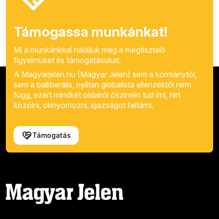
Támogassa munkánkat!
Mi a munkánkkal háláljuk meg a megtisztelő
figyelmüket és támogatásukat.
A Magyarjelen.hu (Magyar Jelen) sem a kormánytól,
sem a balliberális, nyíltan globalista ellenzéktől nem
függ, ezért mindkét oldalról őszintén tud írni, hírt
közölni, oknyomozni, igazságot feltárni.
Támogatás