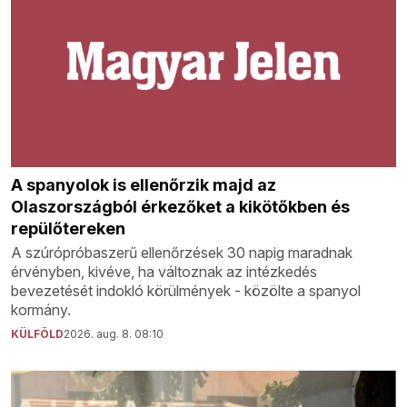
A spanyolok is ellenőrzik majd az
Olaszországból érkezőket a kikötőkben és
repülőtereken
A szúrópróbaszerű ellenőrzések 30 napig maradnak
érvényben, kivéve, ha változnak az intézkedés
bevezetését indokló körülmények - közölte a spanyol
kormány.
KÜLFÖLD
2026. aug. 8. 08:10