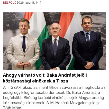
BELFÖLD
2026. aug. 8. 14:41
Ahogy várható volt: Baka Andrást jelöli
köztársasági elnöknek a Tisza
A TISZA-frakció az imént titkos szavazással meghozta az
eddigi egyik legfontosabb döntését: Dr. Baka Andrást, a
Legfelsőbb Bíróság korábbi elnökét jelöljük Magyarország
köztársasági elnökének. A Mi Hazánk Mozgalom jelöltje
Tóth Máté.