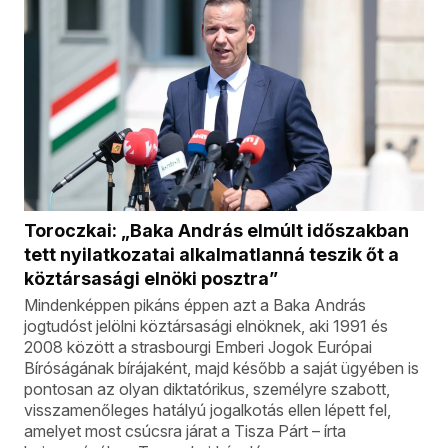
Toroczkai: „Baka András elmúlt időszakban
tett nyilatkozatai alkalmatlanná teszik őt a
köztársasági elnöki posztra”
Mindenképpen pikáns éppen azt a Baka András
jogtudóst jelölni köztársasági elnöknek, aki 1991 és
2008 között a strasbourgi Emberi Jogok Európai
Bíróságának bírájaként, majd később a saját ügyében is
pontosan az olyan diktatórikus, személyre szabott,
visszamenőleges hatályú jogalkotás ellen lépett fel,
amelyet most csúcsra járat a Tisza Párt – írta