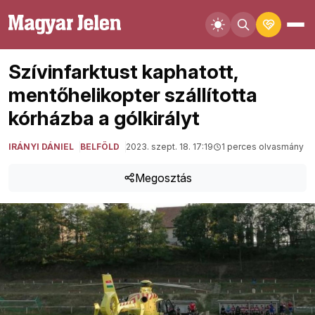
Szívinfarktust kaphatott,
mentőhelikopter szállította
kórházba a gólkirályt
IRÁNYI DÁNIEL
BELFÖLD
2023. szept. 18. 17:19
1 perces olvasmány
Megosztás