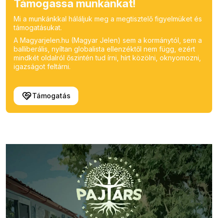
Támogassa munkánkat!
Mi a munkánkkal háláljuk meg a megtisztelő figyelmüket és
támogatásukat.
A Magyarjelen.hu (Magyar Jelen) sem a kormánytól, sem a
balliberális, nyíltan globalista ellenzéktől nem függ, ezért
mindkét oldalról őszintén tud írni, hírt közölni, oknyomozni,
igazságot feltárni.
Támogatás