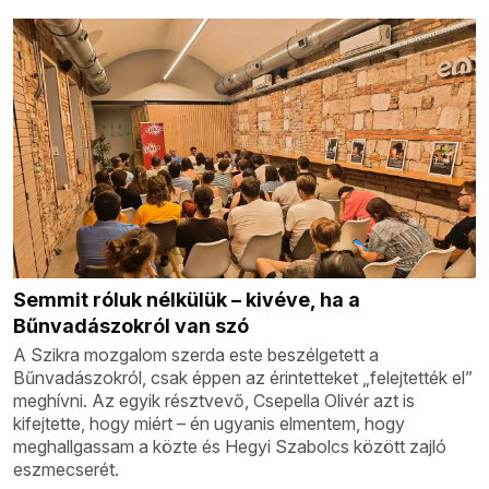
Semmit róluk nélkülük – kivéve, ha a
Bűnvadászokról van szó
A Szikra mozgalom szerda este beszélgetett a
Bűnvadászokról, csak éppen az érintetteket „felejtették el”
meghívni. Az egyik résztvevő, Csepella Olivér azt is
kifejtette, hogy miért – én ugyanis elmentem, hogy
meghallgassam a közte és Hegyi Szabolcs között zajló
eszmecserét.