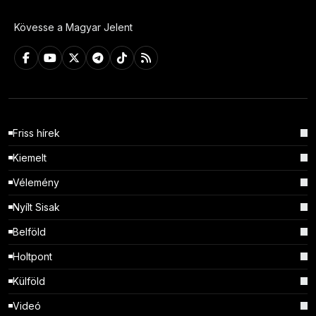
Kövesse a Magyar Jelent
Friss hírek
Kiemelt
Vélemény
Nyílt Sisak
Belföld
Holtpont
Külföld
Videó