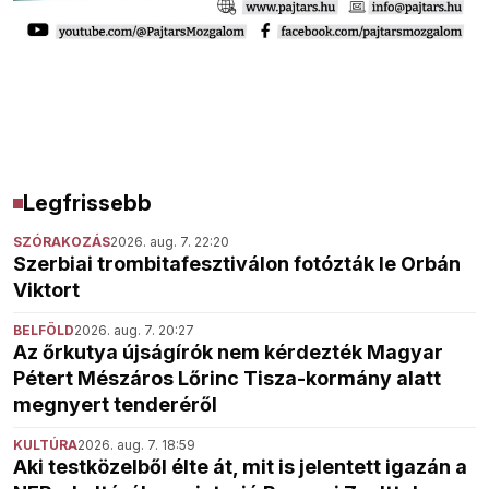
Legfrissebb
SZÓRAKOZÁS
2026. aug. 7. 22:20
Szerbiai trombitafesztiválon fotózták le Orbán
Viktort
BELFÖLD
2026. aug. 7. 20:27
Az őrkutya újságírók nem kérdezték Magyar
Pétert Mészáros Lőrinc Tisza-kormány alatt
megnyert tenderéről
KULTÚRA
2026. aug. 7. 18:59
Aki testközelből élte át, mit is jelentett igazán a