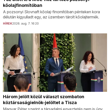
kőolajfinomítóban
A pozsonyi Slovnaft kőolaj-finomítóban pénteken kora
délután kigyulladt egy, az üzemben tárolt kőolajtermék.
HÍREK
2026. aug. 7. 16:20
Három jelölt közül választ szombaton
köztársaságielnök-jelöltet a Tisza
Magyar Péter szerint a társadalmi egyeztetés nem is úgy