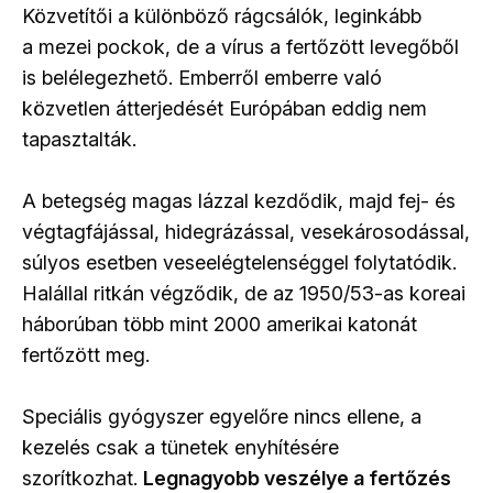
Közvetítői a különböző rágcsálók, leginkább
a mezei pockok, de a vírus a fertőzött levegőből
is belélegezhető. Emberről emberre való
közvetlen átterjedését Európában eddig nem
tapasztalták.
A betegség magas lázzal kezdődik, majd fej- és
végtagfájással, hidegrázással, vesekárosodással,
súlyos esetben veseelégtelenséggel folytatódik.
Halállal ritkán végződik, de az 1950/53-as koreai
háborúban több mint 2000 amerikai katonát
fertőzött meg.
Speciális gyógyszer egyelőre nincs ellene, a
kezelés csak a tünetek enyhítésére
szorítkozhat.
Legnagyobb veszélye a fertőzés