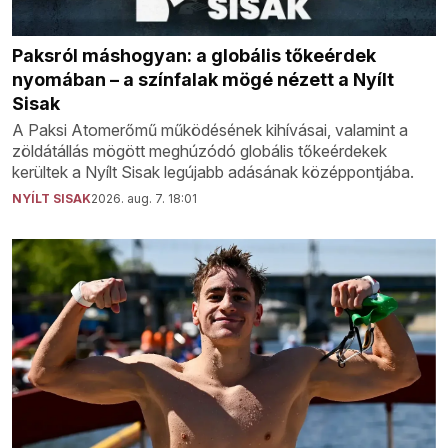
Paksról máshogyan: a globális tőkeérdek
nyomában – a színfalak mögé nézett a Nyílt
Sisak
A Paksi Atomerőmű működésének kihívásai, valamint a
zöldátállás mögött meghúzódó globális tőkeérdekek
kerültek a Nyílt Sisak legújabb adásának középpontjába.
NYÍLT SISAK
2026. aug. 7. 18:01