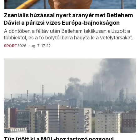
Zseniális húzással nyert aranyérmet Betlehem
Dávid a párizsi vizes Európa-bajnokságon
A döntőben a féltáv után Betlehem taktikusan elúszott a
többiektől, és a fő bolytól balra hagyta le a vetélytársakat.
SPORT
2026. aug. 7. 17:22
Tűz ütött ki a MOL-hoz tartozó pozsonyi