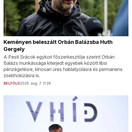
Keményen beleszált Orbán Balázsba Huth
Gergely
A Pesti Srácok egykori főszerkesztője szerint Orbán
Balázs munkássága kiterjedt egyebek között libsi
pénzégetésre, kínosan üres hablatyolásra és permanens
zsebhokizásra is.
BELFÖLD
2026. aug. 7. 11:26