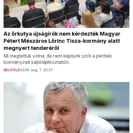
Az őrkutya újságírók nem kérdezték Magyar
Pétert Mészáros Lőrinc Tisza-kormány alatt
megnyert tenderéről
Mi megtettük volna, de nem kaptunk szót a pénteki
kormányzati sajtótájékoztatón.
BELFÖLD
2026. aug. 7. 20:27