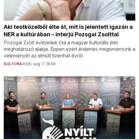
Aki testközelből élte át, mit is jelentett igazán a
NER a kultúrában – interjú Pozsgai Zsolttal
Pozsgai Zsolt évtizedek óta a magyar kulturális élet
meghatározó alakja. Éppen ezért érdemes megismernünk a
véleményét az elmúlt tizenhat évről.
KULTÚRA
2026. aug. 7. 18:59