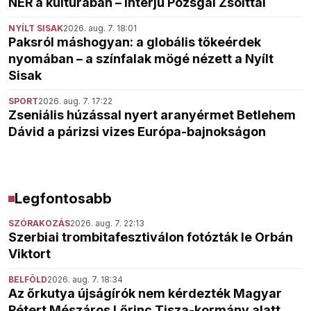
NER a kultúrában – interjú Pozsgai Zsolttal
NYÍLT SISAK
2026. aug. 7. 18:01
Paksról máshogyan: a globális tőkeérdek
nyomában – a színfalak mögé nézett a Nyílt
Sisak
SPORT
2026. aug. 7. 17:22
Zseniális húzással nyert aranyérmet Betlehem
Dávid a párizsi vizes Európa-bajnokságon
Legfontosabb
SZÓRAKOZÁS
2026. aug. 7. 22:13
Szerbiai trombitafesztiválon fotózták le Orbán
Viktort
BELFÖLD
2026. aug. 7. 18:34
Az őrkutya újságírók nem kérdezték Magyar
Pétert Mészáros Lőrinc Tisza-kormány alatt