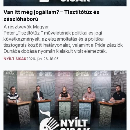
Van itt még jogállam? – Tisztítótűz és
zászlóháború
A résztvevők Magyar
Péter „Tisztítótűz ” műveletének politikai és jogi
következményeit, az elszámoltatás és a politikai
tisztogatás közötti határvonalat, valamint a Pride zászlók
Dunába dobása nyomán kialakult vitát elemezték.
NYÍLT SISAK
2026. jún. 26. 18:05