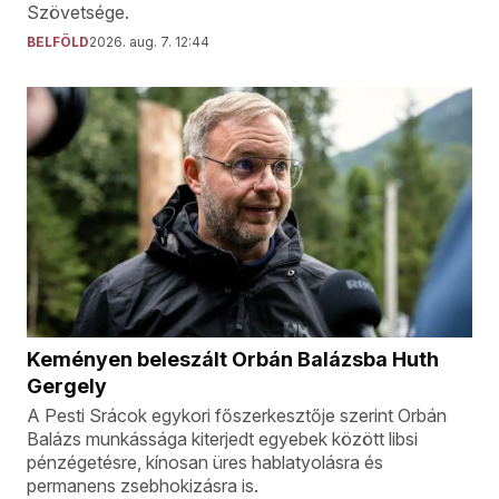
Szövetsége.
BELFÖLD
2026. aug. 7. 12:44
Keményen beleszált Orbán Balázsba Huth
Gergely
A Pesti Srácok egykori főszerkesztője szerint Orbán
Balázs munkássága kiterjedt egyebek között libsi
pénzégetésre, kínosan üres hablatyolásra és
permanens zsebhokizásra is.