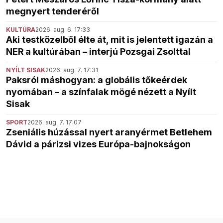
megnyert tenderéről
KULTÚRA
2026. aug. 6. 17:33
Aki testközelből élte át, mit is jelentett igazán a
NER a kultúrában – interjú Pozsgai Zsolttal
NYÍLT SISAK
2026. aug. 7. 17:31
Paksról máshogyan: a globális tőkeérdek
nyomában – a színfalak mögé nézett a Nyílt
Sisak
SPORT
2026. aug. 7. 17:07
Zseniális húzással nyert aranyérmet Betlehem
Dávid a párizsi vizes Európa-bajnokságon