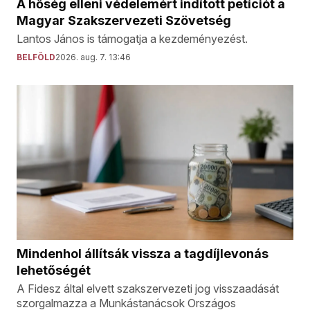
A hőség elleni védelemért indított petíciót a
Magyar Szakszervezeti Szövetség
Lantos János is támogatja a kezdeményezést.
BELFÖLD
2026. aug. 7. 13:46
Mindenhol állítsák vissza a tagdíjlevonás
lehetőségét
A Fidesz által elvett szakszervezeti jog visszaadását
szorgalmazza a Munkástanácsok Országos