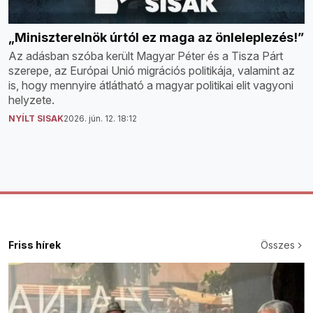
„Miniszterelnök úrtól ez maga az önleleplezés!”
Az adásban szóba került Magyar Péter és a Tisza Párt
szerepe, az Európai Unió migrációs politikája, valamint az
is, hogy mennyire átlátható a magyar politikai elit vagyoni
helyzete.
NYÍLT SISAK
2026. jún. 12. 18:12
Friss hírek
Összes