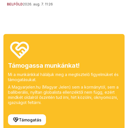
BELFÖLD
2026. aug. 7. 11:26
Támogassa munkánkat!
Mi a munkánkkal háláljuk meg a megtisztelő figyelmüket és
támogatásukat.
A Magyarjelen.hu (Magyar Jelen) sem a kormánytól, sem a
balliberális, nyíltan globalista ellenzéktől nem függ, ezért
mindkét oldalról őszintén tud írni, hírt közölni, oknyomozni,
igazságot feltárni.
Támogatás