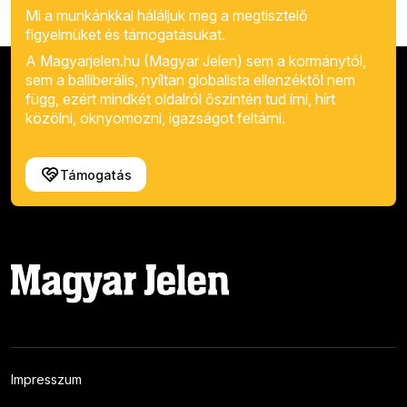
Mi a munkánkkal háláljuk meg a megtisztelő
figyelmüket és támogatásukat.
A Magyarjelen.hu (Magyar Jelen) sem a kormánytól,
sem a balliberális, nyíltan globalista ellenzéktől nem
függ, ezért mindkét oldalról őszintén tud írni, hírt
közölni, oknyomozni, igazságot feltárni.
Támogatás
Impresszum