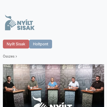
Nyílt Sisak
Holtpont
Összes