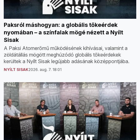
Paksról máshogyan: a globális tőkeérdek
nyomában – a színfalak mögé nézett a Nyílt
Sisak
A Paksi Atomerőmű működésének kihívásai, valamint a
zöldátállás mögött meghúzódó globális tőkeérdekek
kerültek a Nyílt Sisak legújabb adásának középpontjába.
NYÍLT SISAK
2026. aug. 7. 18:01