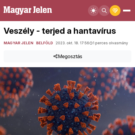
Veszély - terjed a hantavírus
MAGYAR JELEN
BELFÖLD
2023. okt. 18. 17:56
1 perces olvasmány
Megosztás