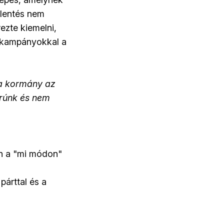
elentés nem
ezte kiemelni,
ó kampányokkal a
 a kormány az
orúnk és nem
an a "mi módon"
párttal és a