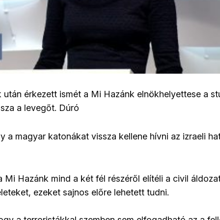
 után érkezett ismét a Mi Hazánk elnökhelyettese a s
sza a levegőt. Dúró
 a magyar katonákat vissza kellene hívni az izraeli hat
Mi Hazánk mind a két fél részéről elítéli a civil áldoz
teket, ezeket sajnos előre lehetett tudni.
ogy a terroristákkal szemben sem elfogadható az a fel