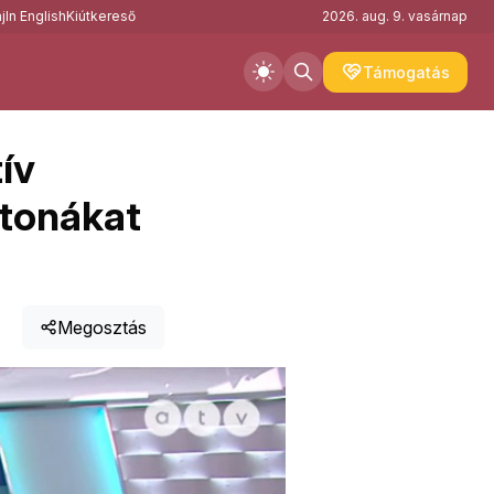
j
In English
Kiútkereső
2026. aug. 9. vasárnap
Támogatás
ív
atonákat
Megosztás