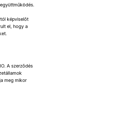
i együttműködés.
tól képviselőt
ult el, hogy a
ket.
HO. A szerződés
zetállamok
ja meg mikor