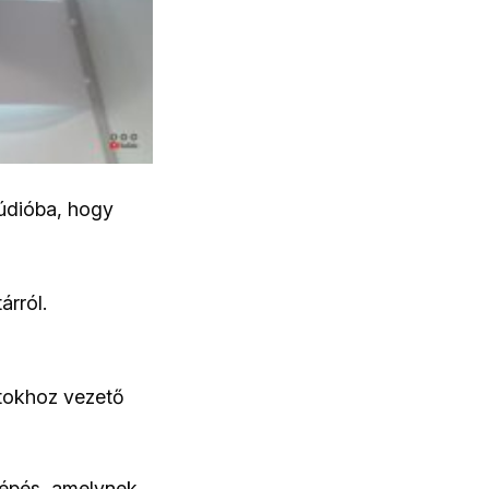
túdióba, hogy
árról.
atokhoz vezető
lépés, amelynek