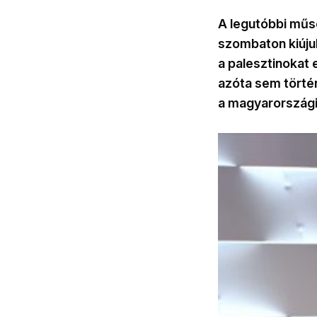
A legutóbbi műso
szombaton kiújul
a palesztinokat 
azóta sem történ
a magyarországi 