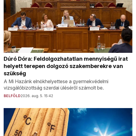
Dúró Dóra: Feldolgozhatatlan mennyiségű irat
helyett terepen dolgozó szakemberekre van
szükség
A Mi Hazánk elnökhelyettese a gyermekvédelmi
vizsgálóbizottság szerdai üléséről számolt be.
BELFÖLD
2026. aug. 5. 15:42