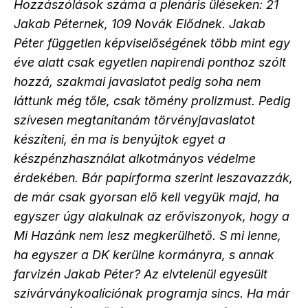
Hozzászólások száma a plenáris üléseken: 21
Jakab Péternek, 109 Novák Elődnek. Jakab
Péter független képviselőségének több mint egy
éve alatt csak egyetlen napirendi ponthoz szólt
hozzá, szakmai javaslatot pedig soha nem
láttunk még tőle, csak tömény prolizmust. Pedig
szívesen megtanítanám törvényjavaslatot
készíteni, én ma is benyújtok egyet a
készpénzhasználat alkotmányos védelme
érdekében. Bár papírforma szerint leszavazzák,
de már csak gyorsan elő kell vegyük majd, ha
egyszer úgy alakulnak az erőviszonyok, hogy a
Mi Hazánk nem lesz megkerülhető. S mi lenne,
ha egyszer a DK kerülne kormányra, s annak
farvizén Jakab Péter? Az elvtelenül egyesült
szivárványkoalíciónak programja sincs. Ha már