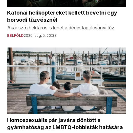
Katonai helikoptereket kellett bevetni egy
borsodi tűzvésznél
Akár százhektáros is lehet a dédestapolcsányi tűz.
BELFÖLD
2026. aug. 5. 20:33
Homoszexuális pár javára döntött a
gyámhatóság az LMBTQ-lobbisták hatására