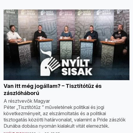
Van itt még jogállam? – Tisztítótűz és
zászlóháború
A résztvevők Magyar
Péter „Tisztítótűz ” műveletének politikai és jogi
következményeit, az elszámoltatás és a politikai
tisztogatás közötti határvonalat, valamint a Pride zászlók
Dunába dobása nyomán kialakult vitát elemezték.