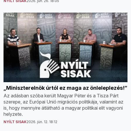
NYÍLT SISAK
2026. jún. 26. 18:05
„Miniszterelnök úrtól ez maga az önleleplezés!”
Az adásban szóba került Magyar Péter és a Tisza Párt
szerepe, az Európai Unió migrációs politikája, valamint az
is, hogy mennyire átlátható a magyar politikai elit vagyoni
helyzete.
NYÍLT SISAK
2026. jún. 12. 18:12