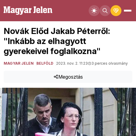
Novák Előd Jakab Péterről:
"Inkább az elhagyott
gyerekeivel foglalkozna"
MAGYAR JELEN
BELFÖLD
2023. nov. 2. 11:23
3 perces olvasmány
Megosztás