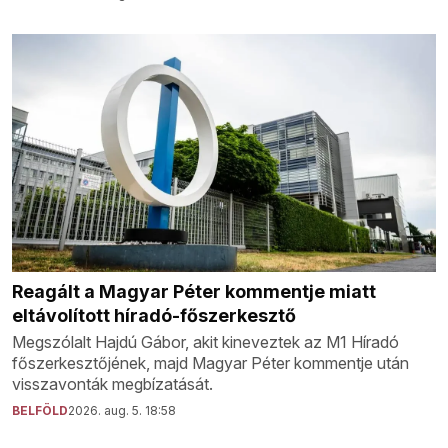
Reagált a Magyar Péter kommentje miatt
eltávolított híradó-főszerkesztő
Megszólalt Hajdú Gábor, akit kineveztek az M1 Híradó
főszerkesztőjének, majd Magyar Péter kommentje után
visszavonták megbízatását.
BELFÖLD
2026. aug. 5. 18:58