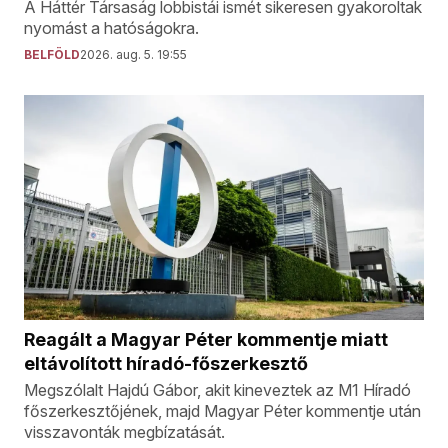
A Háttér Társaság lobbistái ismét sikeresen gyakoroltak
nyomást a hatóságokra.
BELFÖLD
2026. aug. 5. 19:55
Reagált a Magyar Péter kommentje miatt
eltávolított híradó-főszerkesztő
Megszólalt Hajdú Gábor, akit kineveztek az M1 Híradó
főszerkesztőjének, majd Magyar Péter kommentje után
visszavonták megbízatását.