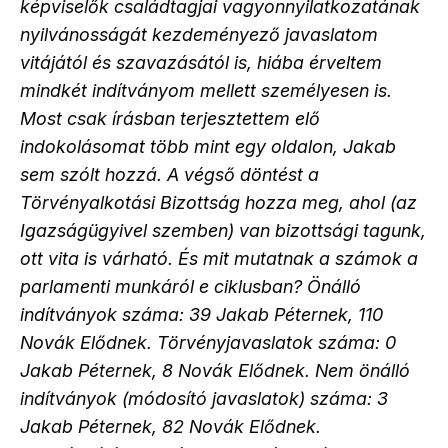
képviselők családtagjai vagyonnyilatkozatának
nyilvánosságát kezdeményező javaslatom
vitájától és szavazásától is, hiába érveltem
mindkét indítványom mellett személyesen is.
Most csak írásban terjesztettem elő
indokolásomat több mint egy oldalon, Jakab
sem szólt hozzá. A végső döntést a
Törvényalkotási Bizottság hozza meg, ahol (az
Igazságügyivel szemben) van bizottsági tagunk,
ott vita is várható. És mit mutatnak a számok a
parlamenti munkáról e ciklusban? Önálló
indítványok száma: 39 Jakab Péternek, 110
Novák Elődnek. Törvényjavaslatok száma: 0
Jakab Péternek, 8 Novák Elődnek. Nem önálló
indítványok (módosító javaslatok) száma: 3
Jakab Péternek, 82 Novák Elődnek.