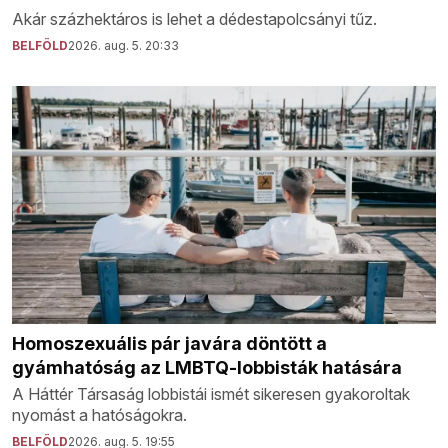
Akár százhektáros is lehet a dédestapolcsányi tűz.
BELFÖLD
2026. aug. 5. 20:33
Homoszexuális pár javára döntött a
gyámhatóság az LMBTQ-lobbisták hatására
A Háttér Társaság lobbistái ismét sikeresen gyakoroltak
nyomást a hatóságokra.
BELFÖLD
2026. aug. 5. 19:55