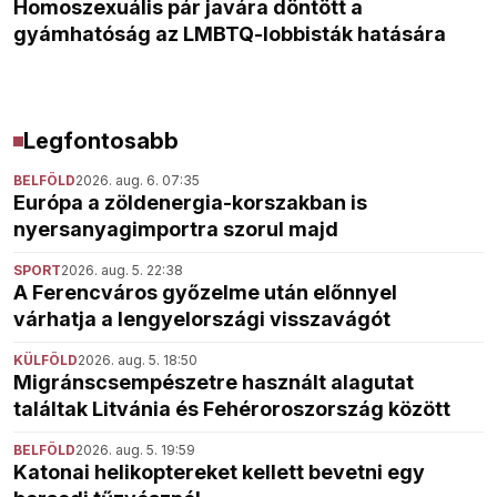
Homoszexuális pár javára döntött a
gyámhatóság az LMBTQ-lobbisták hatására
Legfontosabb
BELFÖLD
2026. aug. 6. 07:35
Európa a zöldenergia-korszakban is
nyersanyagimportra szorul majd
SPORT
2026. aug. 5. 22:38
A Ferencváros győzelme után előnnyel
várhatja a lengyelországi visszavágót
KÜLFÖLD
2026. aug. 5. 18:50
Migránscsempészetre használt alagutat
találtak Litvánia és Fehéroroszország között
BELFÖLD
2026. aug. 5. 19:59
Katonai helikoptereket kellett bevetni egy