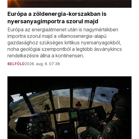
Európa a zöldenergia-korszakban is
nyersanyagimportra szorul majd
Európa az energiaátmenet után is nagymértékben
importra szorul majd a villamosenergia-alapú
gazdasághoz szükséges kritikus nyersanyagokból,
noha geológiai szempontból a legtöbb ásványkincs
rendelkezésre állna a kontinensen.
BELFÖLD
2026. aug. 6. 07:38