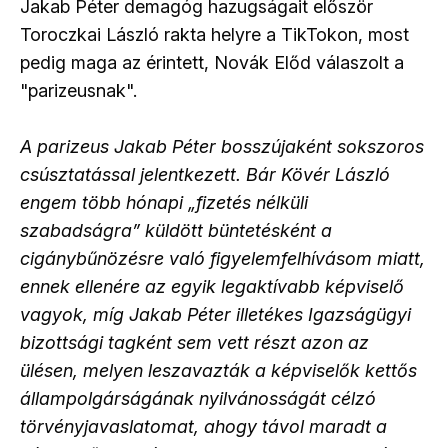
Jakab Péter demagóg hazugságait először
Toroczkai László rakta helyre a TikTokon, most
pedig maga az érintett, Novák Előd válaszolt a
"parizeusnak".
A parizeus Jakab Péter bosszújaként sokszoros
csúsztatással jelentkezett. Bár Kövér László
engem több hónapi „fizetés nélküli
szabadságra” küldött büntetésként a
cigánybűnözésre való figyelemfelhívásom miatt,
ennek ellenére az egyik legaktívabb képviselő
vagyok, míg Jakab Péter illetékes Igazságügyi
bizottsági tagként sem vett részt azon az
ülésen, melyen leszavazták a képviselők kettős
állampolgárságának nyilvánosságát célzó
törvényjavaslatomat, ahogy távol maradt a