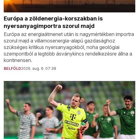
Európa a zöldenergia-korszakban is
nyersanyagimportra szorul majd
Európa az energiaátmenet után is nagymértékben importra
szorul majd a villamosenergia-alapú gazdasághoz
szükséges kritikus nyersanyagokból, noha geológiai
szempontból a legtöbb ásványkincs rendelkezésre állna a
kontinensen.
BELFÖLD
2026. aug. 6. 07:38