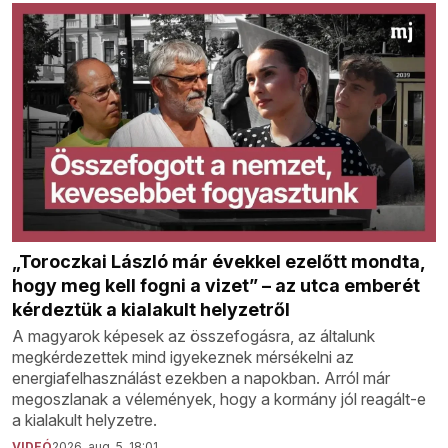
„Toroczkai László már évekkel ezelőtt mondta,
hogy meg kell fogni a vizet” – az utca emberét
kérdeztük a kialakult helyzetről
A magyarok képesek az összefogásra, az általunk
megkérdezettek mind igyekeznek mérsékelni az
energiafelhasználást ezekben a napokban. Arról már
megoszlanak a vélemények, hogy a kormány jól reagált-e
a kialakult helyzetre.
VIDEÓ
2026. aug. 5. 18:01