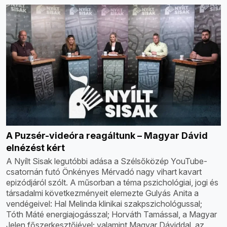
A Puzsér-videóra reagáltunk – Magyar Dávid
elnézést kért
A Nyílt Sisak legutóbbi adása a Szélsőközép YouTube-
csatornán futó Önkényes Mérvadó nagy vihart kavart
epizódjáról szólt. A műsorban a téma pszichológiai, jogi és
társadalmi következményeit elemezte Gulyás Anita a
vendégeivel: Hal Melinda klinikai szakpszichológussal;
Tóth Máté energiajogásszal; Horváth Tamással, a Magyar
Jelen főszerkesztőjével; valamint Magyar Dáviddal, az