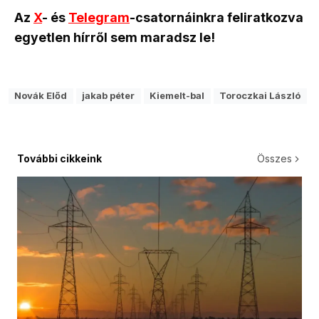
Az
X
- és
Telegram
-csatornáinkra feliratkozva
egyetlen hírről sem maradsz le!
Novák Előd
jakab péter
Kiemelt-bal
Toroczkai László
További cikkeink
Összes