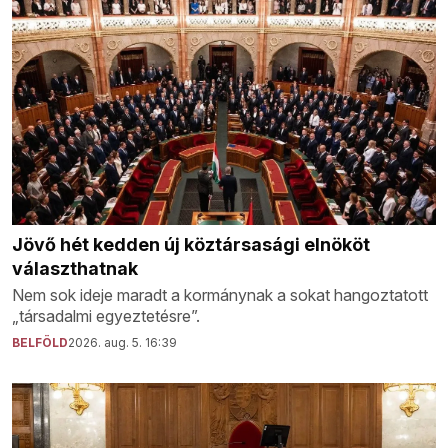
Jövő hét kedden új köztársasági elnököt
választhatnak
Nem sok ideje maradt a kormánynak a sokat hangoztatott
„társadalmi egyeztetésre”.
BELFÖLD
2026. aug. 5. 16:39