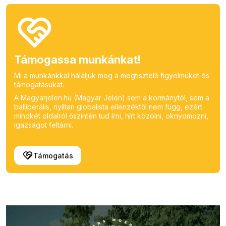
Támogassa munkánkat!
Mi a munkánkkal háláljuk meg a megtisztelő figyelmüket és
támogatásukat.
A Magyarjelen.hu (Magyar Jelen) sem a kormánytól, sem a
balliberális, nyíltan globalista ellenzéktől nem függ, ezért
mindkét oldalról őszintén tud írni, hírt közölni, oknyomozni,
igazságot feltárni.
Támogatás