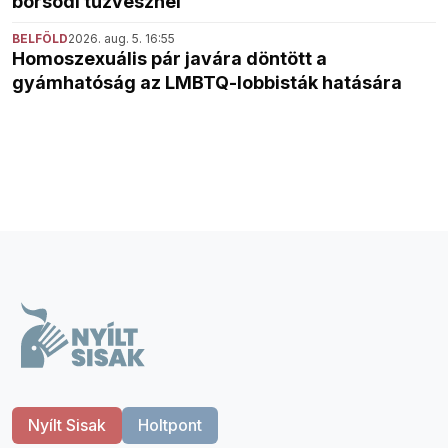
borsodi tűzvésznél
BELFÖLD
2026. aug. 5. 16:55
Homoszexuális pár javára döntött a
gyámhatóság az LMBTQ-lobbisták hatására
Nyílt Sisak
Holtpont