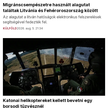
Migránscsempészetre használt alagutat
találtak Litvánia és Fehéroroszország között
Az alagutat a litván hatóságok elektronikus felszerelések
segítségével fedezték fel.
KÜLFÖLD
2026. aug. 5. 21:34
Katonai helikoptereket kellett bevetni egy
borsodi tűzvésznél