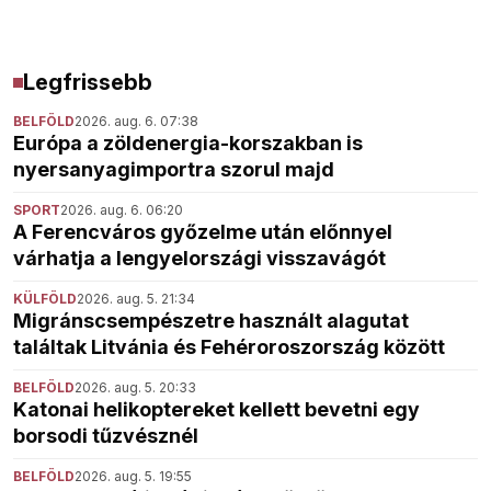
Legfrissebb
BELFÖLD
2026. aug. 6. 07:38
Európa a zöldenergia-korszakban is
nyersanyagimportra szorul majd
SPORT
2026. aug. 6. 06:20
A Ferencváros győzelme után előnnyel
várhatja a lengyelországi visszavágót
KÜLFÖLD
2026. aug. 5. 21:34
Migránscsempészetre használt alagutat
találtak Litvánia és Fehéroroszország között
BELFÖLD
2026. aug. 5. 20:33
Katonai helikoptereket kellett bevetni egy
borsodi tűzvésznél
BELFÖLD
2026. aug. 5. 19:55