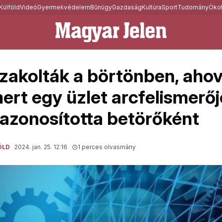
Külföld
Videó
Gyermekvédelem
Bűnügy
Gazdaság
Kultúra
Sport
Tudomány
Ökot
akolták a börtönben, ahov
ert egy üzlet arcfelismerőj
azonosította betörőként
ÖLD
2024. jan. 25. 12:16
1 perces olvasmány