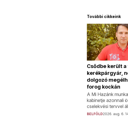
További cikkeink
Csődbe került a
kerékpárgyár, 
dolgozó megélh
forog kockán
A Mi Hazánk munka
kabinetje azonnali 
cselekvési tervvel áll
BELFÖLD
2026. aug. 6. 1