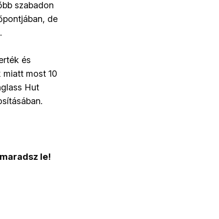
ésőbb szabadon
dőpontjában, de
.
erték és
k miatt most 10
unglass Hut
osításában.
 maradsz le!