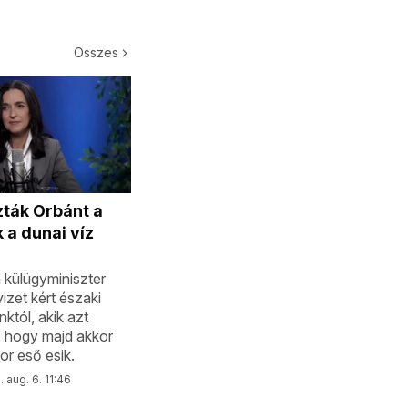
Összes
ták Orbánt a
 a dunai víz
 külügyminiszter
izet kért északi
tól, akik azt
, hogy majd akkor
or eső esik.
 aug. 6. 11:46