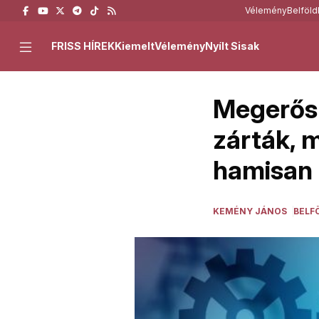
Vélemény
Belföld
FRISS HÍREK
Kiemelt
Vélemény
Nyílt Sisak
Megerősz
zárták, m
hamisan 
KEMÉNY JÁNOS
BELF