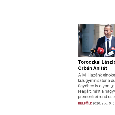
Toroczkai László
Orbán Anitát
A Mi Hazánk elnöke 
külügyminiszter a du
ügyében is olyan „
reagált, mint a nagy
premontrei rend ese
BELFÖLD
2026. aug. 6. 