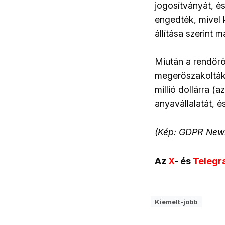
jogosítványát, é
engedték, mivel k
állítása szerint 
Miután a rendőrö
megerőszakolták c
millió dollárra (a
anyavállalatát, é
(Kép: GDPR New
Az
X
- és
Teleg
Kiemelt-jobb