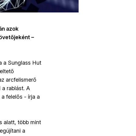
tán azok
övetőjeként –
a a Sunglass Hut
eltető
 az arcfelismerő
 a rablást. A
 felelős - írja a
 alatt, több mint
gújítani a