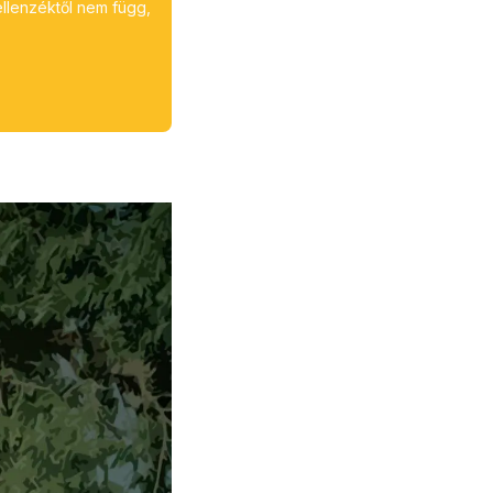
ellenzéktől nem függ,