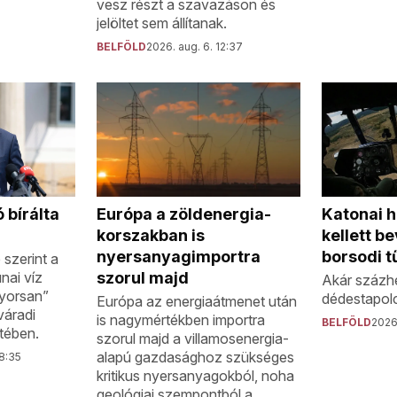
vesz részt a szavazáson és
jelöltet sem állítanak.
BELFÖLD
2026. aug. 6. 12:37
 bírálta
Katonai h
Európa a zöldenergia-
kellett b
korszakban is
borsodi t
nyersanyagimportra
szerint a
nai víz
szorul majd
Akár százhe
gyorsan”
dédestapolc
Európa az energiaátmenet után
váradi
is nagymértékben importra
BELFÖLD
2026.
tében.
szorul majd a villamosenergia-
alapú gazdasághoz szükséges
08:35
kritikus nyersanyagokból, noha
geológiai szempontból a