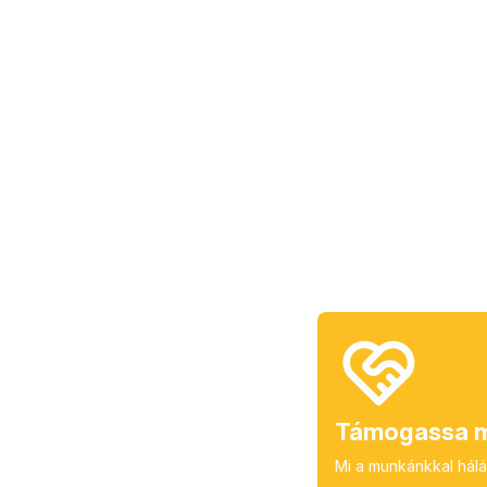
Támogassa m
Mi a munkánkkal hálá