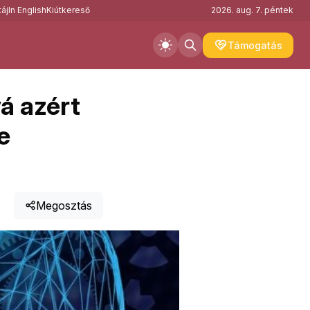
áj
In English
Kiútkereső
2026. aug. 7. péntek
Támogatás
á azért
e
Megosztás