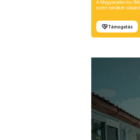
A Magyarjelen.hu (Mag
ezért mindkét oldalról
Támogatás