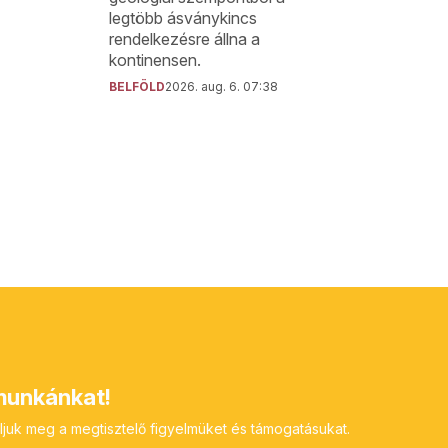
legtöbb ásványkincs
rendelkezésre állna a
kontinensen.
BELFÖLD
2026. aug. 6. 07:38
unkánkat!
ljuk meg a megtisztelő figyelmüket és támogatásukat.