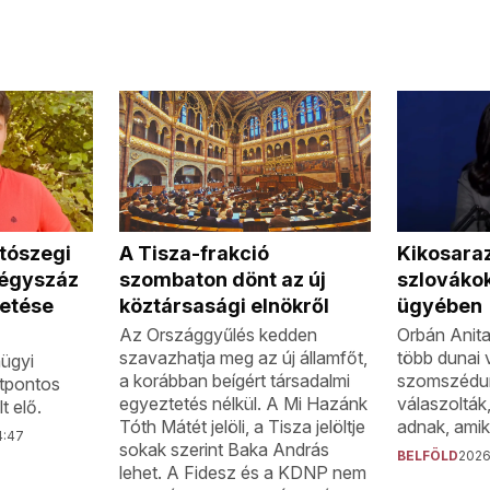
 tószegi
A Tisza-frakció
Kikosaraz
négyszáz
szombaton dönt az új
szlovákok
etése
köztársasági elnökről
ügyében
Az Országgyűlés kedden
Orbán Anita
szavazhatja meg az új államfőt,
több dunai v
ügyi
a korábban beígért társadalmi
szomszédunk
ötpontos
egyeztetés nélkül. A Mi Hazánk
válaszolták
t elő.
Tóth Mátét jelöli, a Tisza jelöltje
adnak, amik
4:47
sokak szerint Baka András
BELFÖLD
2026.
lehet. A Fidesz és a KDNP nem