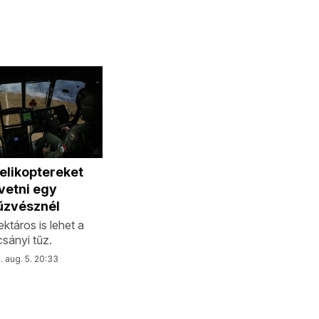
elikoptereket
evetni egy
űzvésznél
ktáros is lehet a
sányi tűz.
 aug. 5. 20:33