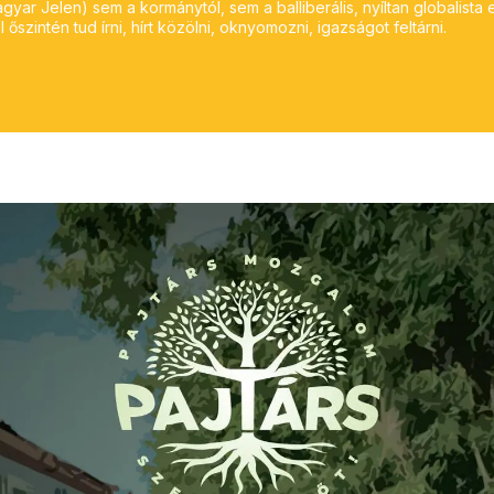
yar Jelen) sem a kormánytól, sem a balliberális, nyíltan globalista 
 őszintén tud írni, hírt közölni, oknyomozni, igazságot feltárni.