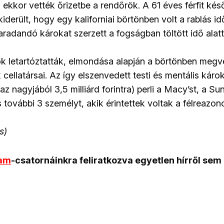
s ekkor vették őrizetbe a rendőrök. A 61 éves férfit k
iderült, hogy egy kaliforniai börtönben volt a rablás i
maradandó károkat szerzett a fogságban töltött idő alatt
k letartóztatták, elmondása alapján a börtönben megv
ellatársai. Az így elszenvedett testi és mentális káro
zaz nagyjából 3,5 milliárd forintra) perli a Macy’st, a S
s további 3 személyt, akik érintettek voltak a félreazon
s)
ram
-csatornáinkra feliratkozva egyetlen hírről sem