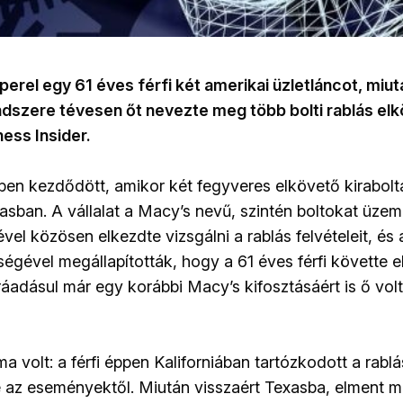
a perel egy 61 éves férfi két amerikai üzletláncot, miu
dszere tévesen őt nevezte meg több bolti rablás elk
ness Insider.
ben kezdődött, amikor két fegyveres elkövető kirabolt
asban. A vállalat a Macy’s nevű, szintén boltokat üzem
ével közösen elkezdte vizsgálni a rablás felvételeit, és
égével megállapították, hogy a 61 éves férfi követte el
ráadásul már egy korábbi Macy’s kifosztásáért is ő volt a
 volt: a férfi éppen Kaliforniában tartózkodott a rablás
 az eseményektől. Miután visszaért Texasba, elment me