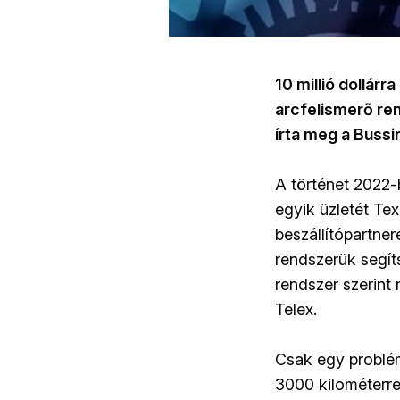
10 millió dollárr
arcfelismerő ren
írta meg a Bussi
A történet 2022-
egyik üzletét Tex
beszállítópartner
rendszerük segíts
rendszer szerint 
Telex.
Csak egy probléma
3000 kilométerre